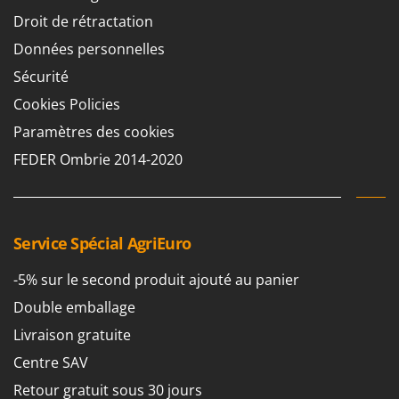
Chaudrons électriques pour polenta
Barbieri
Droit de rétractation
Cisailles à gazon à batterie
Batavia
Données personnelles
Cisailles taille-haies manuelles
Benassi
Sécurité
Climatiseurs
Beper
Cookies Policies
Compresseurs d'air électriques
Berkel
Paramètres des cookies
Compresseurs pour la récolte des olives et la taille
Bernardi
FEDER Ombrie 2014-2020
Coupe-bordures - Trimmers
Bertolini Pumps
Coupe-branches
Besser Vacuum
Couveuses à œufs
Bestway
Service Spécial AgriEuro
Cultivateurs Tiller à ressorts - Extirpateurs
Beta tools
-5% sur le second produit ajouté au panier
Bissell
D
Débroussailleuses
Double emballage
Black & Decker
Décompacteurs agricoles
Livraison gratuite
BlackStone
Découpeurs plasma
Blue Bird
Centre SAV
Déplaqueuses de gazon
Bomet
Retour gratuit sous 30 jours