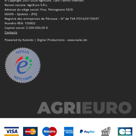
© Copyright 2007-2026 AgriEuro. Tutti i diritti riservati
Machines pour la transformation des fruits
Famur
Raison sociale: AgriEuro S.R.L.
Adresse du siège social: Fraz. Petrognano 50/D
Machines sous vide
FARMER
06049 – Spoleto – (PG)
Registre des entreprises de Pérouse – N° de TVA IT01629170547
Motobineuses
FBC
Numéro REA: 150802
Capital social: 5.000.000,00 €
Motoculteurs
Ferrari Group
Contacts
Motofaucheuses
Powered by Kaleido | Digital Productions - www.kalei.do
Ferroni
Motopompes pour irrigation
Ferrua
Moulins à céréales électriques
FIAC
Moulins à farine
FIEM
Fimar
N
Nettoyeurs et Balais à vapeur
FINI
Nettoyeurs haute pression
Fiorentini
Nettoyeurs tapis, moquettes et tapisseries
Fiskars
Flymo
P
Peignes vibreurs et Secoueurs à olives
Fontana Forni
Pelles rétros pour tracteur
Forest Master