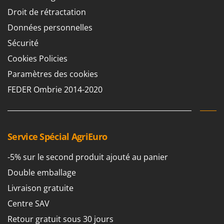
Chaudrons électriques pour polenta
Barbieri
Droit de rétractation
Cisailles à gazon à batterie
Batavia
Données personnelles
Cisailles taille-haies manuelles
Benassi
Sécurité
Climatiseurs
Beper
Cookies Policies
Compresseurs d'air électriques
Berkel
Paramètres des cookies
Compresseurs pour la récolte des olives et la taille
Bernardi
FEDER Ombrie 2014-2020
Coupe-bordures - Trimmers
Bertolini Pumps
Coupe-branches
Besser Vacuum
Couveuses à œufs
Bestway
Service Spécial AgriEuro
Cultivateurs Tiller à ressorts - Extirpateurs
Beta tools
-5% sur le second produit ajouté au panier
Bissell
D
Débroussailleuses
Double emballage
Black & Decker
Décompacteurs agricoles
Livraison gratuite
BlackStone
Découpeurs plasma
Blue Bird
Centre SAV
Déplaqueuses de gazon
Bomet
Retour gratuit sous 30 jours