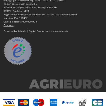
© Copyright 2007-2026 AgriEuro. Tutti i diritti riservati
Machines pour la transformation des fruits
Famur
Raison sociale: AgriEuro S.R.L.
Adresse du siège social: Fraz. Petrognano 50/D
Machines sous vide
FARMER
06049 – Spoleto – (PG)
Registre des entreprises de Pérouse – N° de TVA IT01629170547
Motobineuses
FBC
Numéro REA: 150802
Capital social: 5.000.000,00 €
Motoculteurs
Ferrari Group
Contacts
Motofaucheuses
Powered by Kaleido | Digital Productions - www.kalei.do
Ferroni
Motopompes pour irrigation
Ferrua
Moulins à céréales électriques
FIAC
Moulins à farine
FIEM
Fimar
N
Nettoyeurs et Balais à vapeur
FINI
Nettoyeurs haute pression
Fiorentini
Nettoyeurs tapis, moquettes et tapisseries
Fiskars
Flymo
P
Peignes vibreurs et Secoueurs à olives
Fontana Forni
Pelles rétros pour tracteur
Forest Master