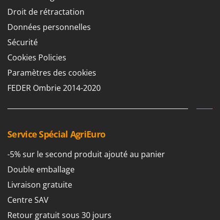
Chaudrons électriques pour polenta
Barbieri
Droit de rétractation
Cisailles à gazon à batterie
Batavia
Données personnelles
Cisailles taille-haies manuelles
Benassi
Sécurité
Climatiseurs
Beper
Cookies Policies
Compresseurs d'air électriques
Berkel
Paramètres des cookies
Compresseurs pour la récolte des olives et la taille
Bernardi
FEDER Ombrie 2014-2020
Coupe-bordures - Trimmers
Bertolini Pumps
Coupe-branches
Besser Vacuum
Couveuses à œufs
Bestway
Service Spécial AgriEuro
Cultivateurs Tiller à ressorts - Extirpateurs
Beta tools
-5% sur le second produit ajouté au panier
Bissell
D
Débroussailleuses
Double emballage
Black & Decker
Décompacteurs agricoles
Livraison gratuite
BlackStone
Découpeurs plasma
Blue Bird
Centre SAV
Déplaqueuses de gazon
Bomet
Retour gratuit sous 30 jours