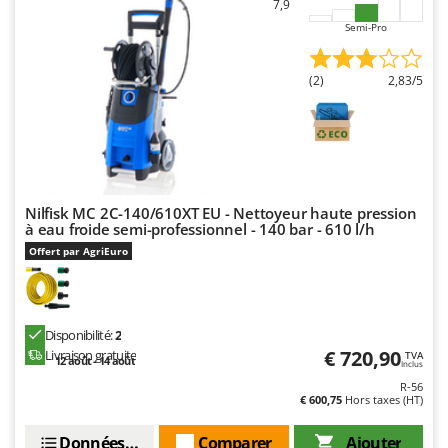
7,9
Troy-Bilt
Semi-Pro
U
Udor
(2)
2,83/5
Unger
V
Verdemax
Vesco
Nilfisk MC 2C-140/610XT EU - Nettoyeur haute pression
Volpi
à eau froide semi-professionnel - 140 bar - 610 l/h
Offert par AgriEuro
W
Waldner
Weber
WIDU
Disponibilité:
2
€ 720,90
Livraison gratuite
TVA
12 août - 14 août
Wiper EcoRobot
Inclus
R-56
Wolf Garten
€ 600,75
Hors taxes (HT)
Wortex
Données techniques
Comparer
Ajouter