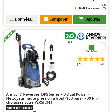
R-8
€ 118,63
Hors taxes (HT)
Données techniques
Comparer
Ajouter
+300 VENDUS
8,1
Semi-Pro
(70)
4,74/5
Annovi & Reverberi DPS Series 7.0 Dual Power -
Nettoyeur haute pression à froid -160 bars - 700 l/h -
choisissez votre VERSION !
Offert par AgriEuro