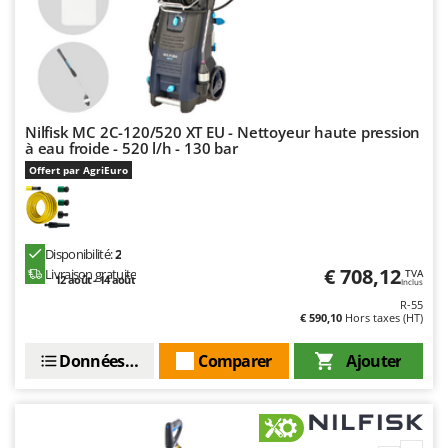
Stiga
Stocker
Sunseeker
T
Tecla
Nilfisk MC 2C-120/520 XT EU - Nettoyeur haute pression
à eau froide - 520 l/h - 130 bar
TecnoGen
Offert par AgriEuro
Tellarini Pompe
Telwin
Tenco
Disponibilité:
2
€ 708,12
Livraison gratuite
TVA
Tineco
12 août - 14 août
Inclus
R-55
Titania
€ 590,10
Hors taxes (HT)
Tornado
Données techniques
Comparer
Ajouter
Tre Spade
Trev - Abrek - TecnoVIR
Trotec