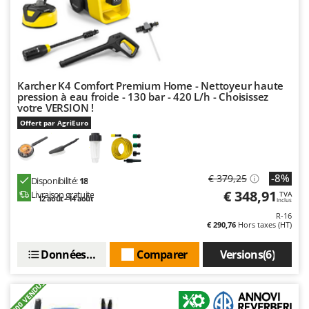
Karcher K4 Comfort Premium Home - Nettoyeur haute
pression à eau froide - 130 bar - 420 L/h - Choisissez
votre VERSION !
Offert par AgriEuro
-8%
€ 379,25
Disponibilité:
18
€ 348,91
Livraison gratuite
TVA
12 août - 14 août
Inclus
R-16
€ 290,76
Hors taxes (HT)
Données techniques
Comparer
Versions(6)
+2000 VENDUS