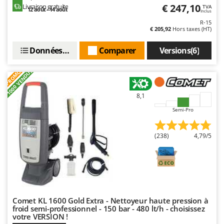
€ 247,10
Livraison gratuite
TVA
12 août - 14 août
Inclus
R-15
€ 205,92
Hors taxes (HT)
Données techniques
Comparer
Versions(6)
+1000 VENDUS
PROMO
8,1
Semi-Pro
(238)
4,79/5
Comet KL 1600 Gold Extra - Nettoyeur haute pression à
froid semi-professionnel - 150 bar - 480 lt/h - choisissez
votre VERSION !