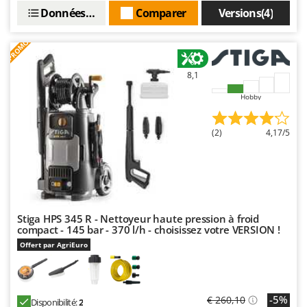
Données techniques
Comparer
Versions(4)
PROMO
8,1
Hobby
(2)
4,17/5
Stiga HPS 345 R - Nettoyeur haute pression à froid
compact - 145 bar - 370 l/h - choisissez votre VERSION !
Offert par AgriEuro
-5%
€ 260,10
Disponibilité:
2