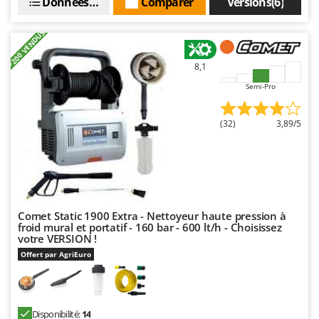
N
Données techniques
Comparer
Versions(6)
New O.M.R.A.
Nilfisk
+200 VENDUS
Ninja
8,1
Novatec
Semi-Pro
Novital
NuAir
(32)
3,89/5
NuovaFac
O
Officine Savioli
Oliviero
Comet Static 1900 Extra - Nettoyeur haute pression à
Olix
froid mural et portatif - 160 bar - 600 lt/h - Choisissez
votre VERSION !
OMA
Offert par AgriEuro
Omas
Ompagrill
Ooni
Disponibilité:
14