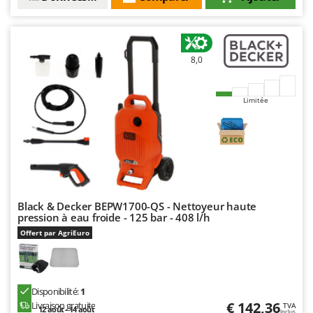
Worx
Y
Yard Force
8,0
Z
Zanon
Limitée
Zephir
ZGrills
Zodiac
Zomax
Black & Decker BEPW1700-QS - Nettoyeur haute
pression à eau froide - 125 bar - 408 l/h
Offert par AgriEuro
Disponibilité:
1
€ 142,36
Livraison gratuite
TVA
12 août - 14 août
Inclus