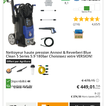
Master
8,1
Mastercook
Semi-Pro
Masterpro
McCulloch
(216)
4,65/5
MCH
Michelin
Mille
Minox
Nettoyeur haute pression Annovi & Reverberi Blue
Clean 5 Series 5.9 180bar Choisissez votre VERSION!
Mockmill
Offert par AgriEuro
More than chef
MOSA
€ 478,15
MOVA
Disponibilité:
44
€ 449,01
Livraison gratuite
TVA
Mowox
12 août - 14 août
Inclus
R-22
MTD
€ 374,18
Hors taxes (HT)