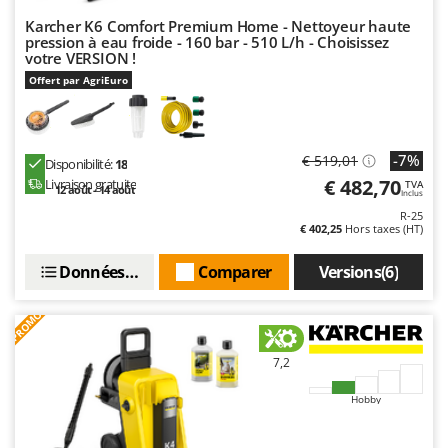
Karcher K6 Comfort Premium Home - Nettoyeur haute
pression à eau froide - 160 bar - 510 L/h - Choisissez
votre VERSION !
Offert par AgriEuro
-7%
€ 519,01
Disponibilité:
18
€ 482,70
Livraison gratuite
TVA
12 août - 14 août
Inclus
R-25
€ 402,25
Hors taxes (HT)
Données techniques
Comparer
Versions(6)
PROMO
7,2
Hobby