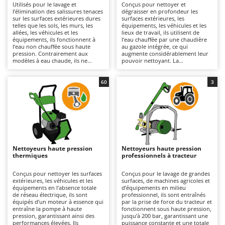
Utilisés pour le lavage et
Conçus pour nettoyer et
Autolaveuses
Ambrogio Robot
l’élimination des salissures tenaces
dégraisser en profondeur les
sur les surfaces extérieures dures
surfaces extérieures, les
Autres produits
Annovi Reverberi
telles que les sols, les murs, les
équipements, les véhicules et les
allées, les véhicules et les
lieux de travail, ils utilisent de
ANTHBOT
équipements, ils fonctionnent à
l’eau chauffée par une chaudière
B
l’eau non chauffée sous haute
au gazole intégrée, ce qui
Balayeuses
Archman
pression. Contrairement aux
augmente considérablement leur
modèles à eau chaude, ils ne
pouvoir nettoyant. La
Bancs de scie pour le bois - Scies à bûches
Arco
modifient pas la température de
température élevée de l’eau en
l’eau, ce qui les rend plus légers,
sortie permet de dissoudre les
Barbecues
plus maniables et plus simples à
Ardes
graisses, les huiles et les résidus
60
3
utiliser ; c’est pourquoi ils sont
tenaces avec une efficacité
également les plus répandus et les
Bennes pour tracteur
supérieure à celle des modèles à
Argo
plus vendus. Ils couvrent un large
eau froide. Adaptés aux surfaces
éventail d’utilisations, du bricolage
de taille moyenne à grande ainsi
Brosses pour sols extérieurs
Ariete
à un usage professionnel. Leur
qu’aux très grandes surfaces, ils
capacité de travail varie en
offrent des résultats
Brouettes à moteur
Artus
fonction de la pression (bar) et du
professionnels et conviennent
débit (L/min), deux paramètres qui
particulièrement aux ateliers, aux
Broyeurs à axe horizontal pour tracteur
Attila
déterminent le rendement horaire
exploitations agricoles, au secteur
Nettoyeurs haute pression
Nettoyeurs haute pression
et l’efficacité du nettoyage. Ils
du bâtiment et à l’industrie.
thermiques
professionnels à tracteur
Broyeurs de branches et végétaux
Ausonia
conviennent aux surfaces de taille
Disponibles en version
moyenne à grande pour des
monophasée 230 V ou triphasée
Butteurs pour tracteur
Awelco
travaux allant des interventions
400 V, ils doivent être raccordés
Conçus pour nettoyer les surfaces
Conçus pour le lavage de grandes
légères aux utilisations plus
au réseau électrique au moyen
extérieures, les véhicules et les
surfaces, de machines agricoles et
intensives. Disponibles en version
d’un câble, dont la longueur
équipements en l’absence totale
d’équipements en milieu
C
B
monophasée 230 V, triphasée 400
détermine leur rayon d’action. Ils
de réseau électrique, ils sont
professionnel, ils sont entraînés
Chargeurs de batterie - Démarreurs
V ou à batterie, ils sont équipés de
Baesso
sont équipés de pompes axiales
équipés d’un moteur à essence qui
par la prise de force du tracteur et
pompes axiales ou linéaires
ou linéaires dotées de têtes en
entraîne la pompe à haute
fonctionnent sous haute pression,
dotées de têtes en plastique, en
Charrues pour tracteur
aluminium ou en laiton, conçues
pression, garantissant ainsi des
jusqu’à 200 bar, garantissant une
Bahco
aluminium ou en laiton. Ils sont
pour résister aux contraintes
performances élevées. Ils
puissance constante et une totale