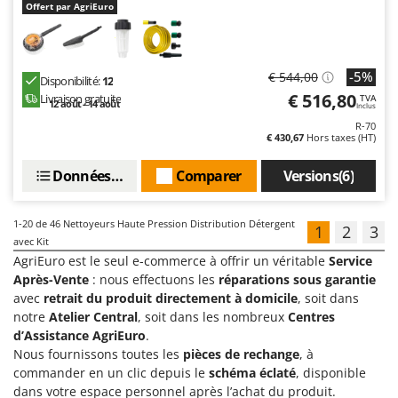
Offert par AgriEuro
-5%
€ 544,00
Disponibilité:
12
€ 516,80
Livraison gratuite
TVA
12 août - 14 août
Inclus
R-70
€ 430,67
Hors taxes (HT)
Données techniques
Comparer
Versions(6)
1-20
de 46 Nettoyeurs Haute Pression Distribution Détergent
1
2
3
avec Kit
AgriEuro est le seul e-commerce à offrir un véritable
Service
Après-Vente
: nous effectuons les
réparations sous garantie
avec
retrait du produit directement à domicile
, soit dans
notre
Atelier Central
, soit dans les nombreux
Centres
d’Assistance AgriEuro
.
Nous fournissons toutes les
pièces de rechange
, à
commander en un clic depuis le
schéma éclaté
, disponible
dans votre espace personnel après l’achat du produit.