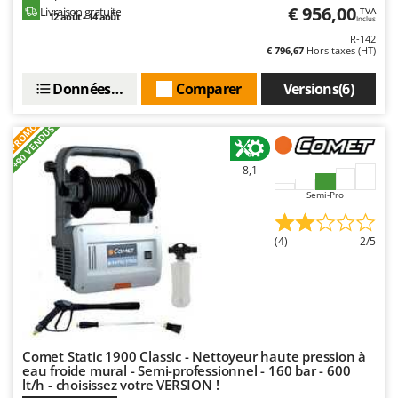
Oriental Koshin
€ 956,00
Livraison gratuite
TVA
12 août - 14 août
Inclus
Outdoorchef
R-142
€ 796,67
Hors taxes (HT)
P
Palazzetti
Données techniques
Comparer
Versions(6)
Palumbo Pavi
PROMO
+90 VENDUS
Partisani
Paterlini
8,1
Philips
Semi-Pro
Pramac
(4)
2/5
Prismafood
R
R.G.V.
Rato
Reber
Comet Static 1900 Classic - Nettoyeur haute pression à
eau froide mural - Semi-professionnel - 160 bar - 600
Redback
lt/h - choisissez votre VERSION !