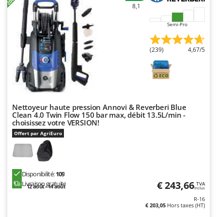
8,1
Semi-Pro
(239)
4,67/5
Nettoyeur haute pression Annovi & Reverberi Blue
Clean 4.0 Twin Flow 150 bar max, débit 13.5L/min -
choisissez votre VERSION!
Offert par AgriEuro
Disponibilité:
109
€ 243,66
Livraison gratuite
TVA
12 août - 14 août
Inclus
R-16
€ 203,05
Hors taxes (HT)