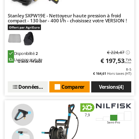
Seven Italy
Shark
Stanley SXPW19E - Nettoyeur haute pression à froid
compact - 130 bar - 400 l/h - choisissez votre VERSION !
Silky
Offert par AgriEuro
Simatech
Sirman
Skil
€ 224,47
Disponibilité:
2
Smartwood
€ 197,53
Livraison gratuite
TVA
12 août - 14 août
Inclus
Smeg
R-5
€ 164,61
Hors taxes (HT)
Snapper
Données techniques
Comparer
Versions(4)
Solidur
Spice Electronics
Spiralmac
Spring Protezione
7,9
Semi-Pro
Spyro
Stanley