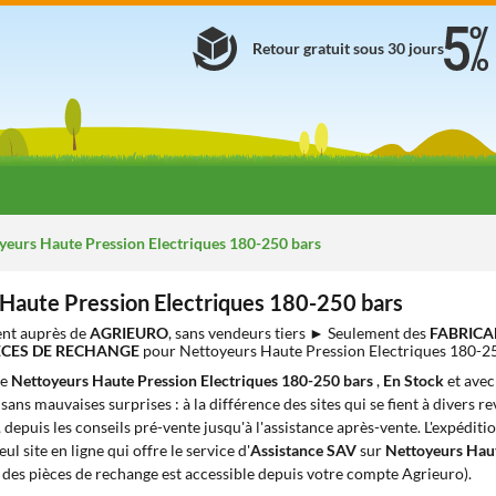
Retour gratuit sous 30 jours
eurs Haute Pression Electriques 180-250 bars
Haute Pression Electriques 180-250 bars
nt auprès de
AGRIEURO
, sans vendeurs tiers ► Seulement des
FABRICA
IÈCES DE RECHANGE
pour Nettoyeurs Haute Pression Electriques 180-2
de
Nettoyeurs Haute Pression Electriques 180-250 bars
,
En Stock
et ave
sans mauvaises surprises : à la différence des sites qui se fient à divers r
 depuis les conseils pré-vente jusqu'à l'assistance après-vente. L'expéditi
l site en ligne qui offre le service d'
Assistance SAV
sur
Nettoyeurs Haut
é des pièces de rechange est accessible depuis votre compte Agrieuro).