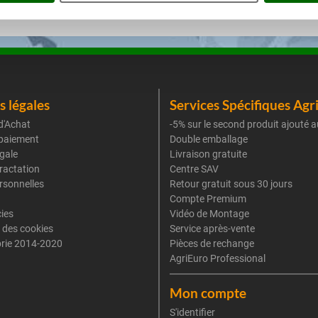
 légales
Services Spécifiques Agr
d'Achat
-5% sur le second produit ajouté a
paiement
Double emballage
gale
Livraison gratuite
tractation
Centre SAV
rsonnelles
Retour gratuit sous 30 jours
Compte Premium
cies
Vidéo de Montage
 des cookies
Service après-vente
rie 2014-2020
Pièces de rechange
AgriEuro Professional
Mon compte
S'identifier