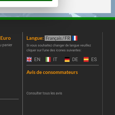
iEuro
Langue:
New
Français / FR
u panier
Inscr
Si vous souhaitez changer de langue veuillez
cliquer sur l'une des icones suivantes:
part
obti
EN
IT
DE
ES
Emai
Avis de consommateurs
Une er
J'
retent
Consulter tous les avis