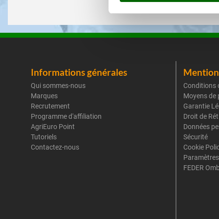
Informations générales
Mentions
Qui sommes-nous
Conditions 
Marques
Moyens de 
Recrutement
Garantie Lé
Programme d'affiliation
Droit de Ré
AgriEuro Point
Données pe
Tutoriels
Sécurité
Contactez-nous
Cookie Poli
Paramètres
FEDER Omb