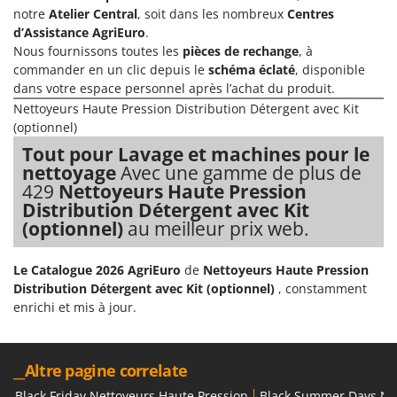
Groupes électrogènes
notre
Atelier Central
, soit dans les nombreux
Centres
E
d’Assistance AgriEuro
.
Gyrobroyeurs à lame pour tracteur
EcoFlow
Nous fournissons toutes les
pièces de rechange
, à
Edilmark
commander en un clic depuis le
schéma éclaté
, disponible
H
Haches - Cognées et Hachettes
dans votre espace personnel après l’achat du produit.
Effeuno
Nettoyeurs Haute Pression Distribution Détergent avec Kit
Hachoirs à viande
Einhell
(optionnel)
Herses à Dents
Elegen
Tout pour Lavage et machines pour le
Herses Rotatives
nettoyage
Avec une gamme de plus de
Energy Gruppi
429
Nettoyeurs Haute Pression
Enotecnica Pillan
L
Distribution Détergent avec Kit
Lames à neige
(optionnel)
au meilleur prix web.
Eschenfelder
Lames niveleuses pour tracteur
EuroMech
Le Catalogue 2026 AgriEuro
de
Nettoyeurs Haute Pression
Lave-vitres
Eurosystems
Distribution Détergent avec Kit (optionnel)
, constamment
Lieuses électriques pour vignes
enrichi et mis à jour.
F
FAC
M
Machines à pâtes
Fama Industrie
__Altre pagine correlate
Machines de nettoyage pour panneaux photovoltaïques et surfaces vitrées
Famag
Black Friday Nettoyeurs Haute Pression
Black Summer Days Net