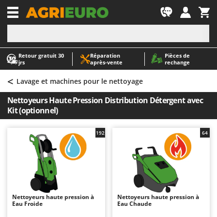
-1
Retour gratuit 30
Réparation
Pièces de
A
A
jrs
après‑vente
rechange
Abris de jardin
ABAC
<
Accessoires pour tracteurs tondeuses autoportés
AgriEuro Premium
Lavage et machines pour le nettoyage
Aérateurs Scarificateurs pour gazon
AgriEuro TOP-LINE
Nettoyeurs Haute Pression Distribution Détergent avec
Arracheuses de pommes de terre pour tracteur
AGT
Kit (optionnel)
Aspirateurs - Balais Électriques
Aima
192
64
Aspirateurs à cendres
Airmec
Aspirateurs à feuilles sur roues
AL-KO
Aspirateurs de piscine
ALA 2000
Aspirateurs Multifonctions
Alce
Atomiseurs agricoles pour tracteurs
Alpina
Nettoyeurs haute pression à
Nettoyeurs haute pression à
Eau Froide
Eau Chaude
Atomiseurs pour traitements
Ama