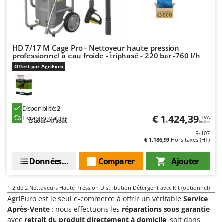
Comet
F
Fendeuses à bois
Cresco
Filets pour la Récolte des olives
Cruccolini
HD 7/17 M Cage Pro - Nettoyeur haute pression
Filtres pour vin et huile
CTEK
professionnel à eau froide - triphasé - 220 bar -760 l/h
Floconneuses
Offert par AgriEuro
D
Fouloirs - Égrappoirs
Dal Degan
Fourches pour tracteur
DCG
Disponibilité:
2
Fours d'extérieur - intérieur pour pizza et cuisine
Deca
€ 1.424,39
Livraison gratuite
TVA
13 août - 17 août
Inclus
Fours électriques
DeWalt
R-107
Fraises à neige
€ 1.186,99
Hors taxes (HT)
Di Martino
Fraises rotatives pour tracteur
Diavola Pro
Données techniques
Comparer
Ajouter
Friteuses sans huile
Diesse
Docma
1-2
de 2 Nettoyeurs Haute Pression Distribution Détergent avec Kit (optionnel)
G
Générateurs d'air chaud
AgriEuro est le seul e-commerce à offrir un véritable
Service
Dominion
Après-Vente
: nous effectuons les
réparations sous garantie
Godets à terre basculants pour tracteur
Dreame
avec
retrait du produit directement à domicile
, soit dans