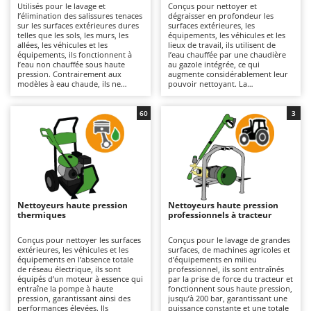
Utilisés pour le lavage et
Conçus pour nettoyer et
Autolaveuses
Ambrogio Robot
l’élimination des salissures tenaces
dégraisser en profondeur les
sur les surfaces extérieures dures
surfaces extérieures, les
Autres produits
Annovi Reverberi
telles que les sols, les murs, les
équipements, les véhicules et les
allées, les véhicules et les
lieux de travail, ils utilisent de
ANTHBOT
équipements, ils fonctionnent à
l’eau chauffée par une chaudière
B
l’eau non chauffée sous haute
au gazole intégrée, ce qui
Balayeuses
Archman
pression. Contrairement aux
augmente considérablement leur
modèles à eau chaude, ils ne
pouvoir nettoyant. La
Bancs de scie pour le bois - Scies à bûches
Arco
modifient pas la température de
température élevée de l’eau en
l’eau, ce qui les rend plus légers,
sortie permet de dissoudre les
Barbecues
plus maniables et plus simples à
Ardes
graisses, les huiles et les résidus
60
3
utiliser ; c’est pourquoi ils sont
tenaces avec une efficacité
également les plus répandus et les
Bennes pour tracteur
supérieure à celle des modèles à
Argo
plus vendus. Ils couvrent un large
eau froide. Adaptés aux surfaces
éventail d’utilisations, du bricolage
de taille moyenne à grande ainsi
Brosses pour sols extérieurs
Ariete
à un usage professionnel. Leur
qu’aux très grandes surfaces, ils
capacité de travail varie en
offrent des résultats
Brouettes à moteur
Artus
fonction de la pression (bar) et du
professionnels et conviennent
débit (L/min), deux paramètres qui
particulièrement aux ateliers, aux
Broyeurs à axe horizontal pour tracteur
Attila
déterminent le rendement horaire
exploitations agricoles, au secteur
Nettoyeurs haute pression
Nettoyeurs haute pression
et l’efficacité du nettoyage. Ils
du bâtiment et à l’industrie.
thermiques
professionnels à tracteur
Broyeurs de branches et végétaux
Ausonia
conviennent aux surfaces de taille
Disponibles en version
moyenne à grande pour des
monophasée 230 V ou triphasée
Butteurs pour tracteur
Awelco
travaux allant des interventions
400 V, ils doivent être raccordés
Conçus pour nettoyer les surfaces
Conçus pour le lavage de grandes
légères aux utilisations plus
au réseau électrique au moyen
extérieures, les véhicules et les
surfaces, de machines agricoles et
intensives. Disponibles en version
d’un câble, dont la longueur
équipements en l’absence totale
d’équipements en milieu
C
B
monophasée 230 V, triphasée 400
détermine leur rayon d’action. Ils
de réseau électrique, ils sont
professionnel, ils sont entraînés
Chargeurs de batterie - Démarreurs
V ou à batterie, ils sont équipés de
Baesso
sont équipés de pompes axiales
équipés d’un moteur à essence qui
par la prise de force du tracteur et
pompes axiales ou linéaires
ou linéaires dotées de têtes en
entraîne la pompe à haute
fonctionnent sous haute pression,
dotées de têtes en plastique, en
Charrues pour tracteur
aluminium ou en laiton, conçues
pression, garantissant ainsi des
jusqu’à 200 bar, garantissant une
Bahco
aluminium ou en laiton. Ils sont
pour résister aux contraintes
performances élevées. Ils
puissance constante et une totale