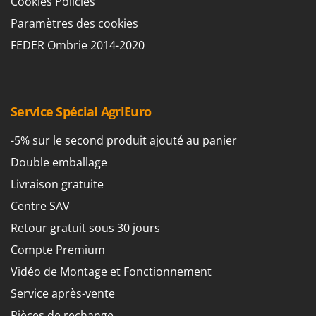
Cookies Policies
Pulvérisateurs
GRIFO
Paramètres des cookies
Pulvérisateurs portés
GVS
FEDER Ombrie 2014-2020
GYS
R
Rafraîchisseurs d'air par évaporation
H
Rampes de chargement en aluminium
Hailo
Râpes à fromage électriques
Service Spécial AgriEuro
Helvi
Râteaux pour tracteur
Henx
-5% sur le second produit ajouté au panier
Remplisseuses
HiKOKI
Double emballage
Robots nettoyeurs de piscine
Honda
Livraison gratuite
Robots Tondeuses
Centre SAV
I
Rogneuses de souches
Idromatic
Retour gratuit sous 30 jours
Rouleaux pour tracteur
Il-Tec
Compte Premium
Imperia
S
Vidéo de Montage et Fonctionnement
Scies à os
Infaco
Service après-vente
Scies à Ruban
Intec
Pièces de rechange