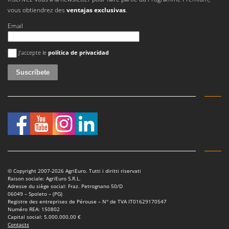
Master
vous obtiendrez des
ventajas exclusivas
.
Mastercook
Email
Masterpro
Se ha producido un error
McCulloch
J'accepte le
política de privacidad
MCH
Michelin
Mille
Minox
Mockmill
More than chef
MOSA
© Copyright 2007-2026 AgriEuro. Tutti i diritti riservati
MOVA
Raison sociale: AgriEuro S.R.L.
Adresse du siège social: Fraz. Petrognano 50/D
Mowox
06049 – Spoleto – (PG)
Registre des entreprises de Pérouse – N° de TVA IT01629170547
MTD
Numéro REA: 150802
Capital social: 5.000.000,00 €
Contacts