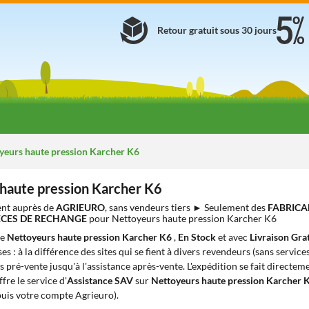
Retour gratuit sous 30 jours
yeurs haute pression Karcher K6
haute pression Karcher K6
nt auprès de
AGRIEURO
, sans vendeurs tiers ► Seulement des
FABRICA
IÈCES DE RECHANGE
pour Nettoyeurs haute pression Karcher K6
de
Nettoyeurs haute pression Karcher K6
,
En Stock
et avec
Livraison Gra
s : à la différence des sites qui se fient à divers revendeurs (sans service
s pré-vente jusqu'à l'assistance après-vente. L'expédition se fait directem
ffre le service d'
Assistance SAV
sur
Nettoyeurs haute pression Karcher 
puis votre compte Agrieuro).