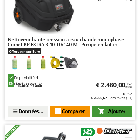
Master
Mastercook
Masterpro
McCulloch
Nettoyeur haute pression à eau chaude monophasé
MCH
Comet KP EXTRA 3.10 10/140 M - Pompe en laiton
Michelin
Offert par AgriEuro
Mille
Minox
Disponibilité:
4
Mockmill
€ 2.480,00
Livraison gratuite
TVA
13 août - 17 août
Inclus
More than chef
R-298
MOSA
€ 2.066,67
Hors taxes (HT)
MOVA
Données techniques
Comparer
Ajouter
Mowox
MTD
+100 VENDUS
8,1