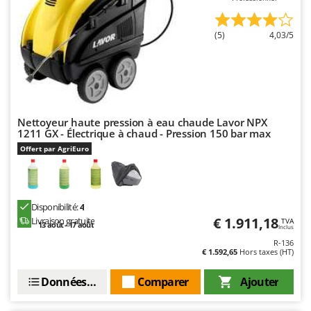
(5)
4,03/5
Nettoyeur haute pression à eau chaude Lavor NPX
1211 GX - Électrique à chaud - Pression 150 bar max
Offert par AgriEuro
Disponibilité:
4
€ 1.911,18
Livraison gratuite
TVA
13 août - 17 août
Inclus
R-136
€ 1.592,65
Hors taxes (HT)
Données techniques
Comparer
Ajouter