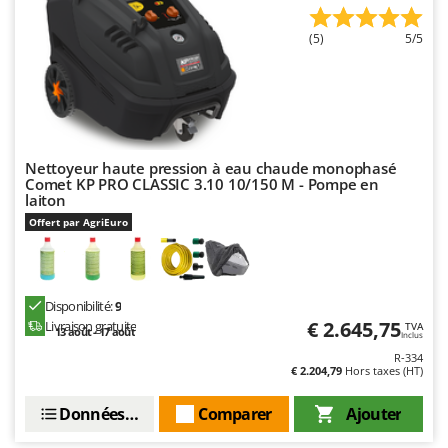
Worx
(5)
5/5
Y
Yard Force
Z
Zanon
Zephir
Nettoyeur haute pression à eau chaude monophasé
ZGrills
Comet KP PRO CLASSIC 3.10 10/150 M - Pompe en
laiton
Zodiac
Offert par AgriEuro
Zomax
Disponibilité:
9
€ 2.645,75
Livraison gratuite
TVA
13 août - 17 août
Inclus
R-334
€ 2.204,79
Hors taxes (HT)
Données techniques
Comparer
Ajouter