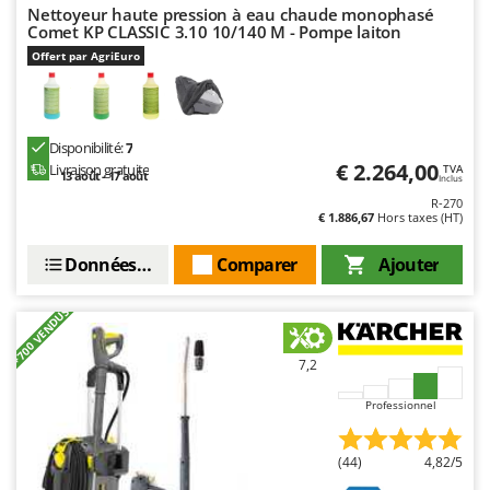
Nettoyeur haute pression à eau chaude monophasé
Comet KP CLASSIC 3.10 10/140 M - Pompe laiton
Offert par AgriEuro
Disponibilité:
7
€ 2.264,00
Livraison gratuite
TVA
13 août - 17 août
Inclus
R-270
€ 1.886,67
Hors taxes (HT)
Données techniques
Comparer
Ajouter
+700 VENDUS
7,2
Professionnel
(44)
4,82/5