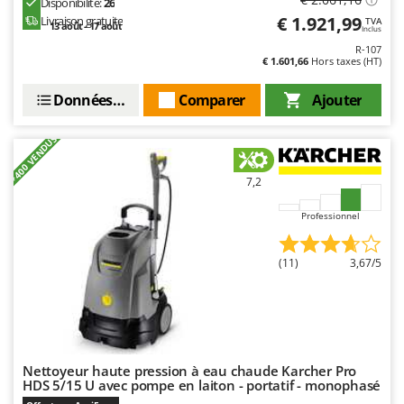
Disponibilité:
26
Pulvérisateurs
GRIFO
€ 1.921,99
Livraison gratuite
TVA
13 août - 17 août
Inclus
Pulvérisateurs portés
GVS
R-107
€ 1.601,66
Hors taxes (HT)
GYS
R
Rafraîchisseurs d'air par évaporation
Données techniques
Comparer
Ajouter
H
Rampes de chargement en aluminium
Hailo
Râpes à fromage électriques
+400 VENDUS
Helvi
Râteaux pour tracteur
Henx
7,2
Remplisseuses
HiKOKI
Professionnel
Robots nettoyeurs de piscine
Honda
Robots Tondeuses
(11)
3,67/5
I
Rogneuses de souches
Idromatic
Rouleaux pour tracteur
Il-Tec
Imperia
S
Scies à os
Infaco
Nettoyeur haute pression à eau chaude Karcher Pro
Scies à Ruban
HDS 5/15 U avec pompe en laiton - portatif - monophasé
Intec