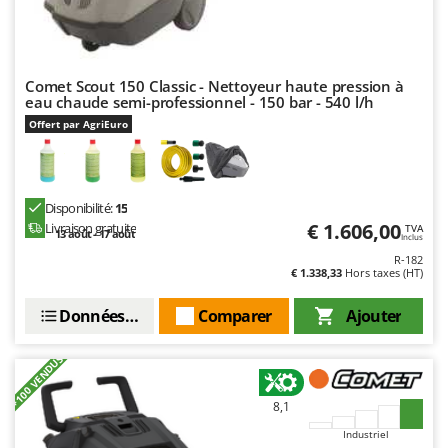
Troy-Bilt
U
Udor
Comet Scout 150 Classic - Nettoyeur haute pression à
Unger
eau chaude semi-professionnel - 150 bar - 540 l/h
Offert par AgriEuro
V
Verdemax
Vesco
Disponibilité:
15
Volpi
€ 1.606,00
Livraison gratuite
TVA
13 août - 17 août
Inclus
W
R-182
€ 1.338,33
Hors taxes (HT)
Waldner
Weber
Données techniques
Comparer
Ajouter
WIDU
+100 VENDUS
Wiper EcoRobot
Wolf Garten
8,1
Wortex
Industriel