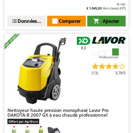
Resto Italia
R-141
€ 1.045,83
Hors taxes (HT)
Ribimex
Ripartrak
Données techniques
Comparer
Ajouter
Ritter
+100 VENDUS
River Systems
Robomow
8,0
Rossofuoco
Professionnel
Rover Pompe
(13)
3,78/5
Royal Food
Ryobi
S
S.T.P.
Santos
Nettoyeur haute pression monophasé Lavor Pro
DAKOTA-R 2007 GX à eau chaude professionnel
Sbaraglia
Offert par AgriEuro
Schnitzer