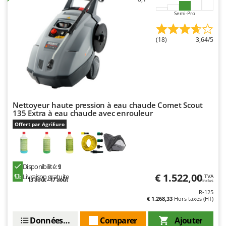
N
New O.M.R.A.
Semi-Pro
Nilfisk
Ninja
(18)
3,64/5
Novatec
Novital
NuAir
NuovaFac
Nettoyeur haute pression à eau chaude Comet Scout
135 Extra à eau chaude avec enrouleur
O
Offert par AgriEuro
Officine Savioli
Oliviero
Olix
Disponibilité:
9
OMA
€ 1.522,00
Livraison gratuite
TVA
13 août - 17 août
Inclus
Omas
R-125
€ 1.268,33
Hors taxes (HT)
Ompagrill
Ooni
Données techniques
Comparer
Ajouter