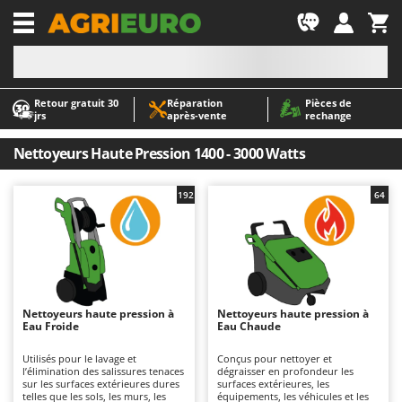
-1
Retour gratuit 30
Réparation
Pièces de
A
A
jrs
après‑vente
rechange
Abris de jardin
ABAC
Accessoires pour tracteurs tondeuses autoportés
AgriEuro Premium
Nettoyeurs Haute Pression 1400 - 3000 Watts
Aérateurs Scarificateurs pour gazon
AgriEuro TOP-LINE
192
64
Arracheuses de pommes de terre pour tracteur
AGT
Aspirateurs - Balais Électriques
Aima
Aspirateurs à cendres
Airmec
Aspirateurs à feuilles sur roues
AL-KO
Aspirateurs de piscine
ALA 2000
Nettoyeurs haute pression à
Nettoyeurs haute pression à
Eau Froide
Eau Chaude
Aspirateurs Multifonctions
Alce
Utilisés pour le lavage et
Conçus pour nettoyer et
Atomiseurs agricoles pour tracteurs
Alpina
l’élimination des salissures tenaces
dégraisser en profondeur les
sur les surfaces extérieures dures
surfaces extérieures, les
Atomiseurs pour traitements
Ama
telles que les sols, les murs, les
équipements, les véhicules et les