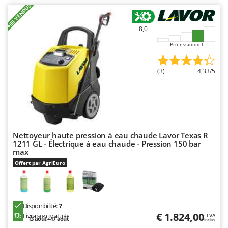
+60 VENDUS
8,0
Professionnel
(3)
4,33/5
Nettoyeur haute pression à eau chaude Lavor Texas R
1211 GL - Électrique à eau chaude - Pression 150 bar
max
Offert par AgriEuro
Disponibilité:
7
€ 1.824,00
Livraison gratuite
TVA
13 août - 17 août
Inclus