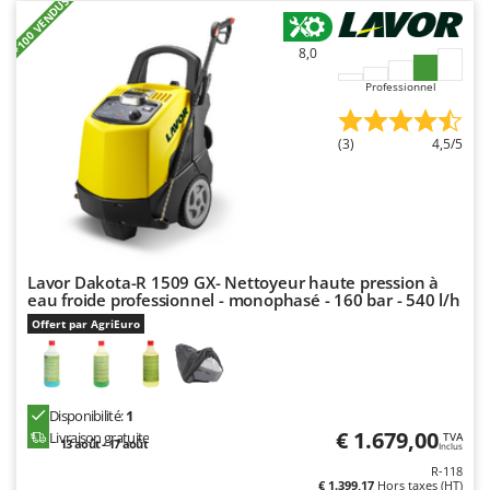
+100 VENDUS
8,0
Professionnel
(3)
4,5/5
Lavor Dakota-R 1509 GX- Nettoyeur haute pression à
eau froide professionnel - monophasé - 160 bar - 540 l/h
Offert par AgriEuro
Disponibilité:
1
€ 1.679,00
Livraison gratuite
TVA
13 août - 17 août
Inclus
R-118
€ 1.399,17
Hors taxes (HT)