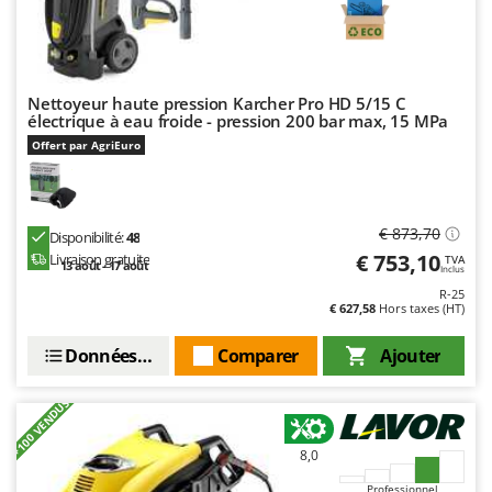
Nettoyeur haute pression Karcher Pro HD 5/15 C
électrique à eau froide - pression 200 bar max, 15 MPa
Offert par AgriEuro
€ 873,70
Disponibilité:
48
€ 753,10
Livraison gratuite
TVA
13 août - 17 août
Inclus
R-25
€ 627,58
Hors taxes (HT)
Données techniques
Comparer
Ajouter
+100 VENDUS
8,0
Professionnel