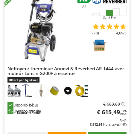
Troy-Bilt
8,1
U
Semi-Pro
Udor
Unger
(78)
4,69/5
V
Verdemax
Vesco
Volpi
Nettoyeur thermique Annovi & Reverberi AR 1444 avec
moteur Loncin G200F à essence
W
Offert par AgriEuro
Waldner
Weber
WIDU
€ 683,88
Disponibilité:
33
Wiper EcoRobot
€ 615,49
Livraison gratuite
TVA
13 août - 17 août
Inclus
Wolf Garten
R-41
€ 512,91
Hors taxes (HT)
Wortex