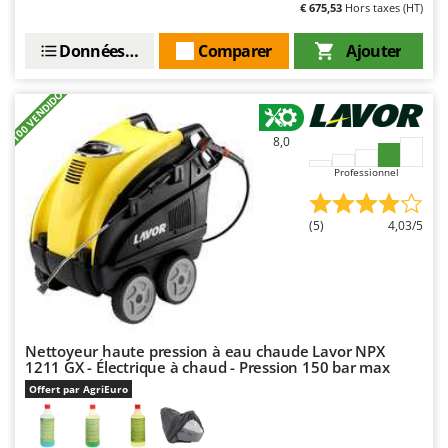
N
€ 675,53
Hors taxes (HT)
New O.M.R.A.
Nilfisk
Données techniques
Comparer
Ajouter
Ninja
+100 VENDIDOS
Novatec
Novital
8,0
NuAir
Professionnel
NuovaFac
(5)
4,03/5
O
Officine Savioli
Oliviero
Olix
OMA
Nettoyeur haute pression à eau chaude Lavor NPX
1211 GX - Électrique à chaud - Pression 150 bar max
Omas
Offert par AgriEuro
Ompagrill
Ooni