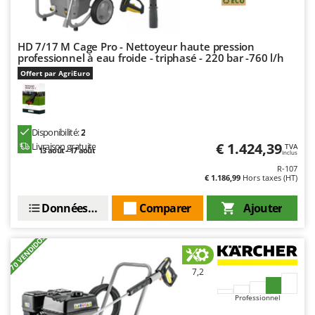
Seven Italy
Shark
HD 7/17 M Cage Pro - Nettoyeur haute pression
Silky
professionnel à eau froide - triphasé - 220 bar -760 l/h
Simatech
Offert par AgriEuro
Sirman
Skil
Smartwood
Disponibilité:
2
€ 1.424,39
Livraison gratuite
TVA
13 août - 17 août
Smeg
Inclus
R-107
Snapper
€ 1.186,99
Hors taxes (HT)
Solidur
Données techniques
Comparer
Ajouter
Spice Electronics
Spiralmac
+70 VENDIDOS
Spring Protezione
7,2
Spyro
Professionnel
Stanley