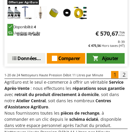
Offert par AgriEuro
Disponibilité:
4
€ 570,67
Livraison gratuite
TVA
13 août - 17 août
Inclus
R-39
€ 475,56
Hors taxes (HT)
Données techniques
Comparer
Ajouter
1
2
1-20
de 24 Nettoyeurs Haute Pression Débit 11 Litres par Minute
AgriEuro est le seul e-commerce à offrir un véritable
Service
Après-Vente
: nous effectuons les
réparations sous garantie
avec
retrait du produit directement à domicile
, soit dans
notre
Atelier Central
, soit dans les nombreux
Centres
d’Assistance AgriEuro
.
Nous fournissons toutes les
pièces de rechange
, à
commander en un clic depuis le
schéma éclaté
, disponible
dans votre espace personnel après l’achat du produit.