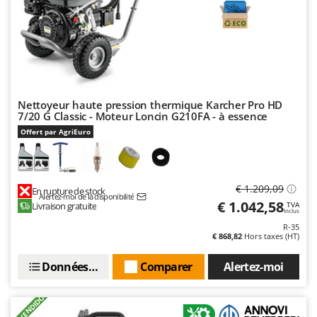
Stiga
Stocker
Sunseeker
T
Tecla
Nettoyeur haute pression thermique Karcher Pro HD
TecnoGen
7/20 G Classic - Moteur Loncin G210FA - à essence
Offert par AgriEuro
Tellarini Pompe
Telwin
Tenco
€ 1.209,09
En rupture de stock
Tineco
Alertez-moi de la disponibilité
€ 1.042,58
Livraison gratuite
TVA
Inclus
Titania
R-35
€ 868,82
Hors taxes (HT)
Tornado
Tre Spade
Données techniques
Comparer
Alertez-moi
Trev - Abrek - TecnoVIR
+600 VENDIDOS
Trotec