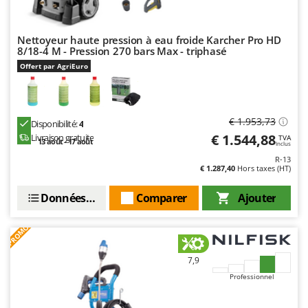
Nettoyeur haute pression à eau froide Karcher Pro HD
8/18-4 M - Pression 270 bars Max - triphasé
Offert par AgriEuro
€ 1.953,73
Disponibilité:
4
€ 1.544,88
Livraison gratuite
TVA
13 août - 17 août
Inclus
R-13
€ 1.287,40
Hors taxes (HT)
Données techniques
Comparer
Ajouter
PROMO
7,9
Professionnel