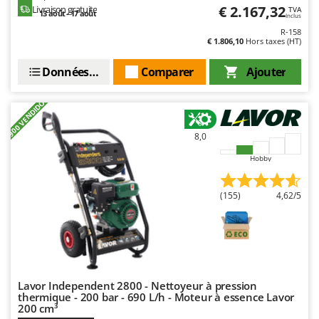
€ 2.167,32
Livraison gratuite
TVA
13 août - 17 août
Inclus
R-158
€ 1.806,10
Hors taxes (HT)
Données techniques
Comparer
Ajouter
+900 VENDIDOS
8,0
Hobby
(155)
4,62/5
Lavor Independent 2800 - Nettoyeur à pression
thermique - 200 bar - 690 L/h - Moteur à essence Lavor
200 cm³