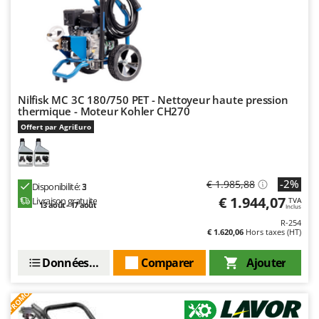
Nilfisk MC 3C 180/750 PET - Nettoyeur haute pression
thermique - Moteur Kohler CH270
Offert par AgriEuro
-2%
€ 1.985,88
Disponibilité:
3
€ 1.944,07
Livraison gratuite
TVA
13 août - 17 août
Inclus
R-254
€ 1.620,06
Hors taxes (HT)
Données techniques
Comparer
Ajouter
PROMO