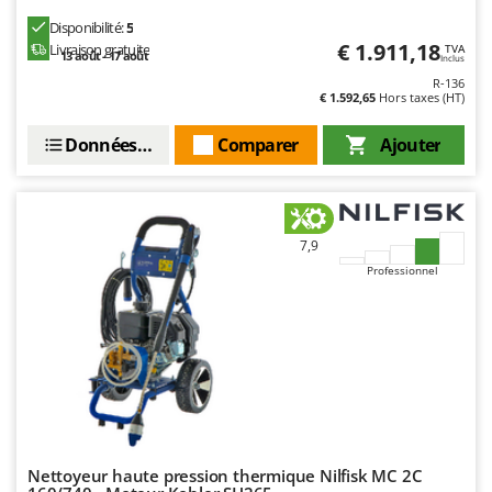
Oriental Koshin
Disponibilité:
5
Outdoorchef
€ 1.911,18
Livraison gratuite
TVA
13 août - 17 août
Inclus
R-136
P
€ 1.592,65
Hors taxes (HT)
Palazzetti
Palumbo Pavi
Données techniques
Comparer
Ajouter
Partisani
Paterlini
Philips
7,9
Pramac
Professionnel
Prismafood
R
R.G.V.
Rato
Reber
Redback
Nettoyeur haute pression thermique Nilfisk MC 2C