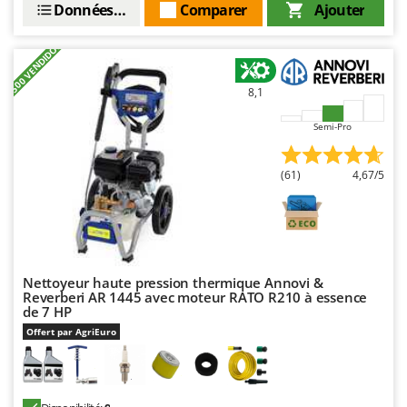
Worx
Données techniques
Comparer
Ajouter
Y
+500 VENDIDOS
Yard Force
8,1
Z
Zanon
Semi-Pro
Zephir
ZGrills
(61)
4,67/5
Zodiac
Zomax
Nettoyeur haute pression thermique Annovi &
Reverberi AR 1445 avec moteur RATO R210 à essence
de 7 HP
Offert par AgriEuro