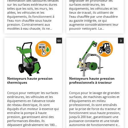
l’élimination des salissures tenaces
dégraisser en profondeur les
Autolaveuses
Ambrogio Robot
sur les surfaces extérieures dures
surfaces extérieures, les
telles que les sols, les murs, les
équipements, les véhicules et les
Autres produits
Annovi Reverberi
allées, les véhicules et les
lieux de travail, ils utilisent de
équipements, ils fonctionnent à
l’eau chauffée par une chaudière
l’eau non chauffée sous haute
au gazole intégrée, ce qui
ANTHBOT
pression. Contrairement aux
augmente considérablement leur
B
modèles à eau chaude, ils ne
pouvoir nettoyant. La
Balayeuses
Archman
modifient pas la température de
température élevée de l’eau en
l’eau, ce qui les rend plus légers,
sortie permet de dissoudre les
Bancs de scie pour le bois - Scies à bûches
Arco
plus maniables et plus simples à
graisses, les huiles et les résidus
60
3
utiliser ; c’est pourquoi ils sont
tenaces avec une efficacité
Barbecues
Ardes
également les plus répandus et les
supérieure à celle des modèles à
plus vendus. Ils couvrent un large
eau froide. Adaptés aux surfaces
Bennes pour tracteur
Argo
éventail d’utilisations, du bricolage
de taille moyenne à grande ainsi
à un usage professionnel. Leur
qu’aux très grandes surfaces, ils
Brosses pour sols extérieurs
Ariete
capacité de travail varie en
offrent des résultats
fonction de la pression (bar) et du
professionnels et conviennent
Brouettes à moteur
Artus
débit (L/min), deux paramètres qui
particulièrement aux ateliers, aux
déterminent le rendement horaire
exploitations agricoles, au secteur
Nettoyeurs haute pression
Nettoyeurs haute pression
Broyeurs à axe horizontal pour tracteur
et l’efficacité du nettoyage. Ils
du bâtiment et à l’industrie.
Attila
thermiques
professionnels à tracteur
conviennent aux surfaces de taille
Disponibles en version
moyenne à grande pour des
monophasée 230 V ou triphasée
Broyeurs de branches et végétaux
Ausonia
travaux allant des interventions
400 V, ils doivent être raccordés
Conçus pour nettoyer les surfaces
Conçus pour le lavage de grandes
légères aux utilisations plus
au réseau électrique au moyen
extérieures, les véhicules et les
surfaces, de machines agricoles et
Butteurs pour tracteur
Awelco
intensives. Disponibles en version
d’un câble, dont la longueur
équipements en l’absence totale
d’équipements en milieu
monophasée 230 V, triphasée 400
détermine leur rayon d’action. Ils
de réseau électrique, ils sont
professionnel, ils sont entraînés
V ou à batterie, ils sont équipés de
sont équipés de pompes axiales
équipés d’un moteur à essence qui
par la prise de force du tracteur et
C
B
pompes axiales ou linéaires
ou linéaires dotées de têtes en
entraîne la pompe à haute
fonctionnent sous haute pression,
Chargeurs de batterie - Démarreurs
Baesso
dotées de têtes en plastique, en
aluminium ou en laiton, conçues
pression, garantissant ainsi des
jusqu’à 200 bar, garantissant une
aluminium ou en laiton. Ils sont
pour résister aux contraintes
performances élevées. Ils
puissance constante et une totale
Charrues pour tracteur
Bahco
utilisés dans les domaines
élevées. Il est recommandé de
dépassent généralement les 180
autonomie de fonctionnement en