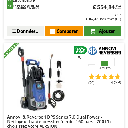
Disponibilité:
9
€ 554,84
Livraison gratuite
TVA
13 août - 17 août
Inclus
R-37
€ 462,37
Hors taxes (HT)
Données techniques
Comparer
Ajouter
+300 VENDIDOS
8,1
Semi-Pro
(70)
4,74/5
Annovi & Reverberi DPS Series 7.0 Dual Power -
Nettoyeur haute pression à froid -160 bars - 700 l/h -
choisissez votre VERSION !