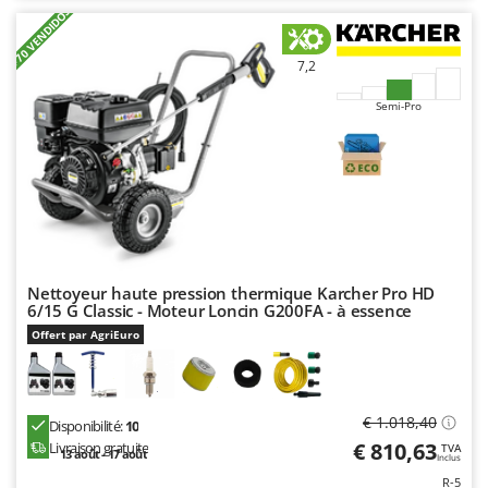
Master
+70 VENDIDOS
Mastercook
7,2
Masterpro
Semi-Pro
McCulloch
MCH
Michelin
Mille
Minox
Mockmill
Nettoyeur haute pression thermique Karcher Pro HD
More than chef
6/15 G Classic - Moteur Loncin G200FA - à essence
Offert par AgriEuro
MOSA
MOVA
Mowox
€ 1.018,40
Disponibilité:
10
MTD
€ 810,63
Livraison gratuite
TVA
13 août - 17 août
Inclus
R-5