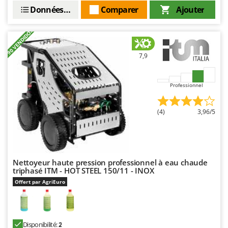
Données techniques
Comparer
Ajouter
+90 VENDIDOS
7,9
Professionnel
(4)
3,96/5
Nettoyeur haute pression professionnel à eau chaude
triphasé ITM - HOT STEEL 150/11 - INOX
Offert par AgriEuro
Disponibilité:
2