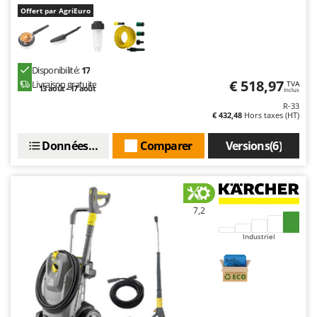
Offert par AgriEuro
Disponibilité:
17
€ 518,97
Livraison gratuite
TVA
13 août - 17 août
Inclus
R-33
€ 432,48
Hors taxes (HT)
Données techniques
Comparer
Versions(6)
7,2
Industriel