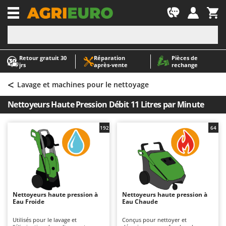
-1
Retour gratuit 30
Réparation
Pièces de
A
A
jrs
après‑vente
rechange
Abris de jardin
ABAC
<
Accessoires pour tracteurs tondeuses autoportés
AgriEuro Premium
Lavage et machines pour le nettoyage
Aérateurs Scarificateurs pour gazon
AgriEuro TOP-LINE
Nettoyeurs Haute Pression Débit 11 Litres par Minute
Arracheuses de pommes de terre pour tracteur
AGT
Aspirateurs - Balais Électriques
Aima
192
64
Aspirateurs à cendres
Airmec
Aspirateurs à feuilles sur roues
AL-KO
Aspirateurs de piscine
ALA 2000
Aspirateurs Multifonctions
Alce
Nettoyeurs haute pression à
Nettoyeurs haute pression à
Eau Froide
Eau Chaude
Atomiseurs agricoles pour tracteurs
Alpina
Atomiseurs pour traitements
Ama
Utilisés pour le lavage et
Conçus pour nettoyer et