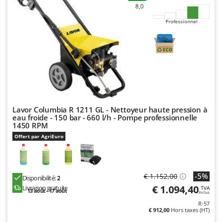
8,0
Professionnel
Lavor Columbia R 1211 GL - Nettoyeur haute pression à
eau froide - 150 bar - 660 l/h - Pompe professionnelle
1450 RPM
Offert par AgriEuro
-5%
€ 1.152,00
Disponibilité:
2
€ 1.094,40
Livraison gratuite
TVA
13 août - 17 août
Inclus
R-57
€ 912,00
Hors taxes (HT)