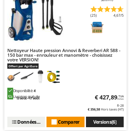
(25)
4,67/5
Nettoyeur Haute pression Annovi & Reverberi AR 588 -
150 bar max - enrouleur et manomètre - choisissez
votre VERSION!
Offert par AgriEuro
Disponibilité:
4
€ 427,89
Livraison gratuite
TVA
13 août - 17 août
Inclus
R-28
€ 356,58
Hors taxes (HT)
Données techniques
Comparer
Versions(6)