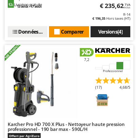
Seven Italy
€ 235,62
Livraison gratuite
TVA
13 août - 17 août
Inclus
Shark
R-14
€ 196,35
Hors taxes (HT)
Silky
Simatech
Données techniques
Comparer
Versions(4)
Sirman
+100 VENDUTI
Skil
Smartwood
7,2
Smeg
Professionnel
Snapper
Solidur
(17)
4,68/5
Spice Electronics
Spiralmac
Spring Protezione
Spyro
Karcher Pro HD 700 X Plus - Nettoyeur haute pression
professionnel - 190 bar max - 590L/H
Stanley
Offert par AgriEuro