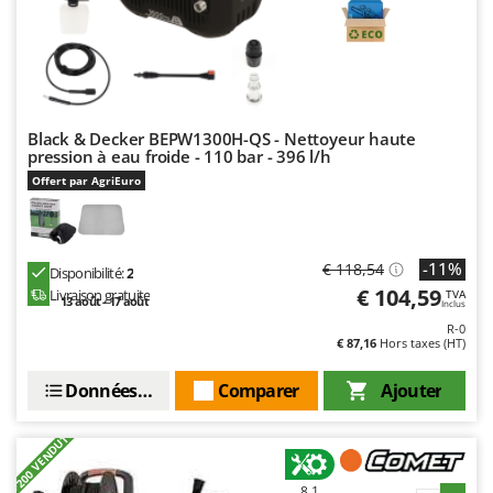
N
New O.M.R.A.
Nilfisk
Ninja
Novatec
Black & Decker BEPW1300H-QS - Nettoyeur haute
Novital
pression à eau froide - 110 bar - 396 l/h
NuAir
Offert par AgriEuro
NuovaFac
O
-11%
€ 118,54
Disponibilité:
2
Officine Savioli
€ 104,59
Livraison gratuite
TVA
13 août - 17 août
Oliviero
Inclus
R-0
Olix
€ 87,16
Hors taxes (HT)
OMA
Données techniques
Comparer
Ajouter
Omas
Ompagrill
+200 VENDUTI
Ooni
8,1