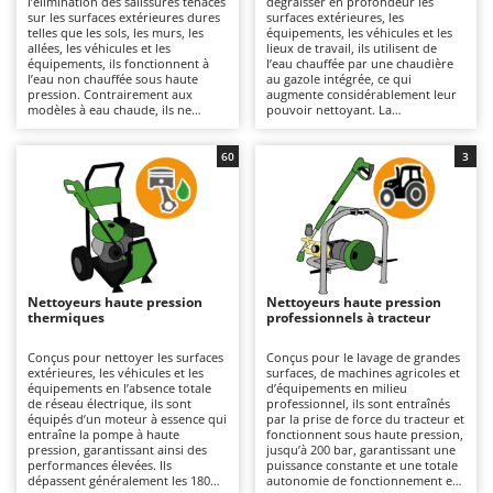
l’élimination des salissures tenaces
dégraisser en profondeur les
Autolaveuses
Ambrogio Robot
sur les surfaces extérieures dures
surfaces extérieures, les
telles que les sols, les murs, les
équipements, les véhicules et les
Autres produits
Annovi Reverberi
allées, les véhicules et les
lieux de travail, ils utilisent de
équipements, ils fonctionnent à
l’eau chauffée par une chaudière
l’eau non chauffée sous haute
au gazole intégrée, ce qui
ANTHBOT
pression. Contrairement aux
augmente considérablement leur
B
modèles à eau chaude, ils ne
pouvoir nettoyant. La
Balayeuses
Archman
modifient pas la température de
température élevée de l’eau en
l’eau, ce qui les rend plus légers,
sortie permet de dissoudre les
Bancs de scie pour le bois - Scies à bûches
Arco
plus maniables et plus simples à
graisses, les huiles et les résidus
60
3
utiliser ; c’est pourquoi ils sont
tenaces avec une efficacité
Barbecues
Ardes
également les plus répandus et les
supérieure à celle des modèles à
plus vendus. Ils couvrent un large
eau froide. Adaptés aux surfaces
Bennes pour tracteur
Argo
éventail d’utilisations, du bricolage
de taille moyenne à grande ainsi
à un usage professionnel. Leur
qu’aux très grandes surfaces, ils
Brosses pour sols extérieurs
Ariete
capacité de travail varie en
offrent des résultats
fonction de la pression (bar) et du
professionnels et conviennent
Brouettes à moteur
Artus
débit (L/min), deux paramètres qui
particulièrement aux ateliers, aux
déterminent le rendement horaire
exploitations agricoles, au secteur
Nettoyeurs haute pression
Nettoyeurs haute pression
Broyeurs à axe horizontal pour tracteur
et l’efficacité du nettoyage. Ils
du bâtiment et à l’industrie.
Attila
thermiques
professionnels à tracteur
conviennent aux surfaces de taille
Disponibles en version
moyenne à grande pour des
monophasée 230 V ou triphasée
Broyeurs de branches et végétaux
Ausonia
travaux allant des interventions
400 V, ils doivent être raccordés
Conçus pour nettoyer les surfaces
Conçus pour le lavage de grandes
légères aux utilisations plus
au réseau électrique au moyen
extérieures, les véhicules et les
surfaces, de machines agricoles et
Butteurs pour tracteur
Awelco
intensives. Disponibles en version
d’un câble, dont la longueur
équipements en l’absence totale
d’équipements en milieu
monophasée 230 V, triphasée 400
détermine leur rayon d’action. Ils
de réseau électrique, ils sont
professionnel, ils sont entraînés
V ou à batterie, ils sont équipés de
sont équipés de pompes axiales
équipés d’un moteur à essence qui
par la prise de force du tracteur et
C
B
pompes axiales ou linéaires
ou linéaires dotées de têtes en
entraîne la pompe à haute
fonctionnent sous haute pression,
Chargeurs de batterie - Démarreurs
Baesso
dotées de têtes en plastique, en
aluminium ou en laiton, conçues
pression, garantissant ainsi des
jusqu’à 200 bar, garantissant une
aluminium ou en laiton. Ils sont
pour résister aux contraintes
performances élevées. Ils
puissance constante et une totale
Charrues pour tracteur
Bahco
utilisés dans les domaines
élevées. Il est recommandé de
dépassent généralement les 180
autonomie de fonctionnement en