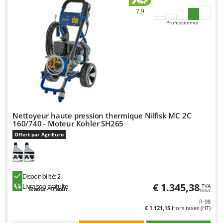
7,9
Professionnel
Nettoyeur haute pression thermique Nilfisk MC 2C
160/740 - Moteur Kohler SH265
Offert par AgriEuro
Disponibilité:
2
€ 1.345,38
Livraison gratuite
TVA
13 août - 17 août
Inclus
R-98
€ 1.121,15
Hors taxes (HT)