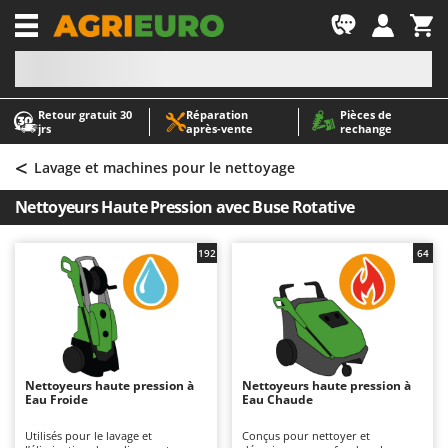
-1
Retour gratuit 30
Réparation
Pièces de
A
A
jrs
après‑vente
rechange
Abris de jardin
ABAC
<
Accessoires pour tracteurs tondeuses autoportés
AgriEuro Premium
Lavage et machines pour le nettoyage
Aérateurs Scarificateurs pour gazon
AgriEuro TOP-LINE
Nettoyeurs Haute Pression avec Buse Rotative
Arracheuses de pommes de terre pour tracteur
AGT
Aspirateurs - Balais Électriques
Aima
192
64
Aspirateurs à cendres
Airmec
Aspirateurs à feuilles sur roues
AL-KO
Aspirateurs de piscine
ALA 2000
Aspirateurs Multifonctions
Alce
Nettoyeurs haute pression à
Nettoyeurs haute pression à
Eau Froide
Eau Chaude
Atomiseurs agricoles pour tracteurs
Alpina
Atomiseurs pour traitements
Ama
Utilisés pour le lavage et
Conçus pour nettoyer et