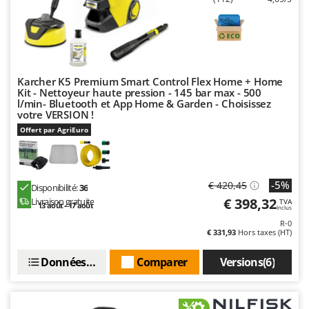
Worx
Y
Yard Force
Z
Karcher K5 Premium Smart Control Flex Home + Home
Zanon
Kit - Nettoyeur haute pression - 145 bar max - 500
l/min- Bluetooth et App Home & Garden - Choisissez
Zephir
votre VERSION !
ZGrills
Offert par AgriEuro
Zodiac
Zomax
-5%
€ 420,45
Disponibilité:
36
€ 398,32
Livraison gratuite
TVA
13 août - 17 août
Inclus
R-0
€ 331,93
Hors taxes (HT)
Données techniques
Comparer
Versions(6)