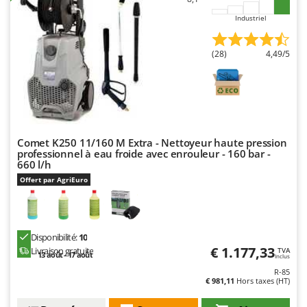
Oriental Koshin
Industriel
Outdoorchef
(28)
4,49/5
P
Palazzetti
Palumbo Pavi
Partisani
Paterlini
Comet K250 11/160 M Extra - Nettoyeur haute pression
Philips
professionnel à eau froide avec enrouleur - 160 bar -
660 l/h
Pramac
Offert par AgriEuro
Prismafood
R
R.G.V.
Disponibilité:
10
€ 1.177,33
Livraison gratuite
Rato
TVA
13 août - 17 août
Inclus
Reber
R-85
€ 981,11
Hors taxes (HT)
Redback