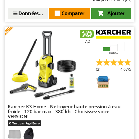
Données techniques
Comparer
Ajouter
PROMO
7,2
Hobby
(2)
4,67/5
Karcher K3 Home - Nettoyeur haute pression à eau
froide - 120 bar max - 380 l/h - Choisissez votre
VERSION!
Offert par AgriEuro