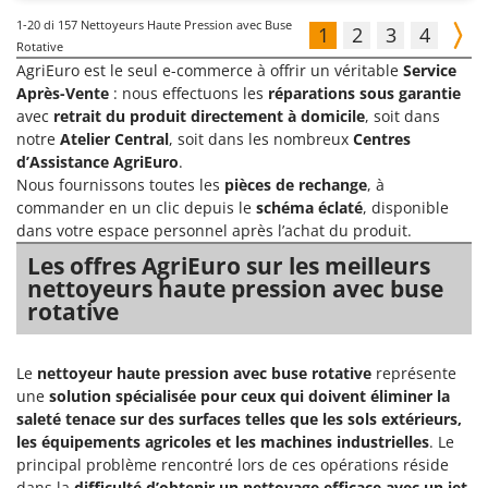
1-20
di 157 Nettoyeurs Haute Pression avec Buse
1
2
3
4
Rotative
AgriEuro est le seul e-commerce à offrir un véritable
Service
Après-Vente
: nous effectuons les
réparations sous garantie
avec
retrait du produit directement à domicile
, soit dans
notre
Atelier Central
, soit dans les nombreux
Centres
d’Assistance AgriEuro
.
Nous fournissons toutes les
pièces de rechange
, à
commander en un clic depuis le
schéma éclaté
, disponible
dans votre espace personnel après l’achat du produit.
Les offres AgriEuro sur les meilleurs
nettoyeurs haute pression avec buse
rotative
Le
nettoyeur haute pression avec buse rotative
représente
une
solution spécialisée pour ceux qui doivent éliminer la
saleté tenace sur des surfaces telles que les sols extérieurs,
les équipements agricoles et les machines industrielles
. Le
principal problème rencontré lors de ces opérations réside
dans la
difficulté d’obtenir un nettoyage efficace avec un jet