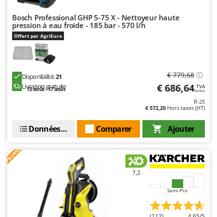
Troy-Bilt
Bosch Professional GHP 5-75 X - Nettoyeur haute
pression à eau froide - 185 bar - 570 l/h
U
Udor
Offert par AgriEuro
Unger
V
€ 779,68
Verdemax
Disponibilité:
21
€ 686,64
Livraison gratuite
TVA
13 août - 17 août
Vesco
Inclus
R-25
Volpi
€ 572,20
Hors taxes (HT)
W
Données techniques
Comparer
Ajouter
Waldner
Weber
PROMO
WIDU
7,2
Wiper EcoRobot
Wolf Garten
Semi-Pro
Wortex
(112)
4,65/5