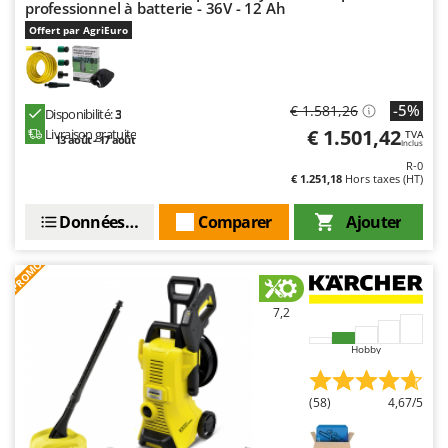
professionnel à batterie - 36V - 12 Ah
Offert par AgriEuro
-5%
€ 1.581,26
Disponibilité:
3
€ 1.501,42
Livraison gratuite
TVA
13 août - 17 août
Inclus
R-0
€ 1.251,18
Hors taxes (HT)
Données techniques
Comparer
Ajouter
PROMO
7,2
Hobby
(58)
4,67/5