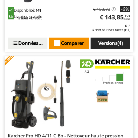
-6%
€ 153,73
Disponibilité:
141
€ 143,85
Livraison gratuite
TVA
13 août - 17 août
Inclus
R-3
€ 119,88
Hors taxes (HT)
Données techniques
Comparer
Versions(4)
PROMO
7,2
Professionnel
Karcher Pro HD 4/11 C Bp - Nettoyeur haute pression