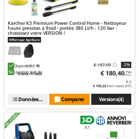
Karcher K3 Premium Power Control Home - Nettoyeur
haute pression à froid - portée 380 Lt/h - 120 bar -
choisissez votre VERSION !
Offert par AgriEuro
-3%
€ 187,00
Disponibilité:
19
€ 180,40
Livraison gratuite
TVA
13 août - 17 août
Inclus
R-0
€ 150,33
Hors taxes (HT)
Données techniques
Comparer
Versions(4)
+100 VENDUTI
8,1
Semi-Pro