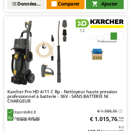
Données techniques
Comparer
Ajouter
7,2
Professionnel
Karcher Pro HD 4/11 C Bp - Nettoyeur haute pression
professionnel à batterie - 36V - SANS BATTERIE NI
CHARGEUR
€ 1.388,35
Disponibilité:
3
€ 1.015,76
Livraison gratuite
TVA
13 août - 17 août
Inclus
R-0
€ 846,47
Hors taxes (HT)