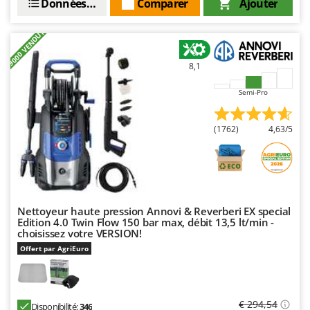
Données techniques
Comparer
Ajouter
Resto Italia
Ribimex
+9000 VENDUTI
Ripartrak
8,1
Ritter
River Systems
Semi-Pro
Robomow
(1762)
4,63/5
Rossofuoco
Rover Pompe
Royal Food
Ryobi
Nettoyeur haute pression Annovi & Reverberi EX special
Edition 4.0 Twin Flow 150 bar max, débit 13,5 lt/min -
S
S.T.P.
choisissez votre VERSION!
Offert par AgriEuro
Santos
Sbaraglia
Schnitzer
€ 294,54
Disponibilité:
346