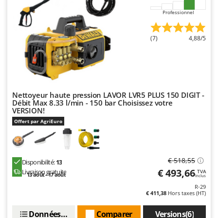
N
New O.M.R.A.
Professionnel
Nilfisk
Ninja
(7)
4,88/5
Novatec
Novital
NuAir
NuovaFac
Nettoyeur haute pression LAVOR LVR5 PLUS 150 DIGIT -
Débit Max 8.33 l/min - 150 bar Choisissez votre
VERSION!
O
Officine Savioli
Offert par AgriEuro
Oliviero
Olix
€ 518,55
Disponibilité:
13
OMA
€ 493,66
Livraison gratuite
TVA
13 août - 17 août
Inclus
Omas
R-29
Ompagrill
€ 411,38
Hors taxes (HT)
Ooni
Données techniques
Comparer
Versions(6)