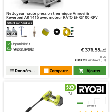
Troy-Bilt
Nettoyeur haute pression thermique Annovi &
U
Udor
Reverberi AR 1415 avec moteur RATO EHRS100-RPV
Offert par AgriEuro
Unger
V
Verdemax
Disponibilité:
4
Vesco
€ 376,55
Livraison gratuite
TVA
13 août - 17 août
Inclus
Volpi
R-25
€ 313,79
Hors taxes (HT)
W
Waldner
Données techniques
Comparer
Ajouter
Weber
WIDU
Wiper EcoRobot
7,8
Wolf Garten
Wortex
Limitée