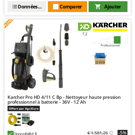
Resto Italia
Données techniques
Comparer
Ajouter
Ribimex
PROMO
Ripartrak
Ritter
7,2
River Systems
Professionnel
Robomow
Rossofuoco
Rover Pompe
Royal Food
Ryobi
Karcher Pro HD 4/11 C Bp - Nettoyeur haute pression
S
S.T.P.
professionnel à batterie - 36V - 12 Ah
Offert par AgriEuro
Santos
Sbaraglia
Schnitzer
-5%
€ 1.581,26
Disponibilité:
3