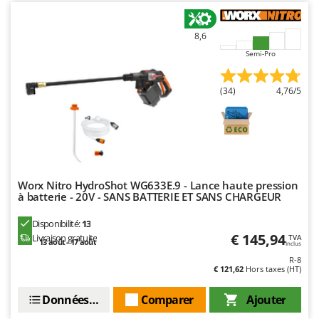
8,6
Semi-Pro
(34)
4,76/5
Worx Nitro HydroShot WG633E.9 - Lance haute pression
à batterie - 20V - SANS BATTERIE ET SANS CHARGEUR
Disponibilité:
13
€ 145,94
Livraison gratuite
TVA
13 août - 17 août
Inclus
R-8
€ 121,62
Hors taxes (HT)
Données techniques
Comparer
Ajouter