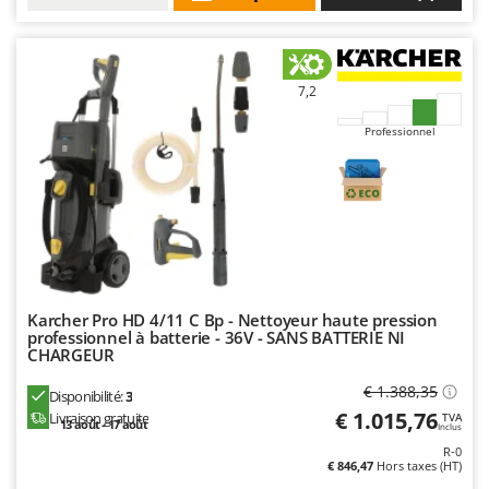
Oriental Koshin
Outdoorchef
7,2
P
Palazzetti
Professionnel
Palumbo Pavi
Partisani
Paterlini
Philips
Pramac
Prismafood
Karcher Pro HD 4/11 C Bp - Nettoyeur haute pression
professionnel à batterie - 36V - SANS BATTERIE NI
R
CHARGEUR
R.G.V.
€ 1.388,35
Disponibilité:
3
Rato
€ 1.015,76
Livraison gratuite
TVA
13 août - 17 août
Inclus
Reber
R-0
Redback
€ 846,47
Hors taxes (HT)