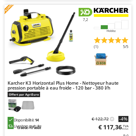
PROMO
7,2
Hobby
(1)
5/5
Karcher K3 Horizontal Plus Home - Nettoyeur haute
pression portable à eau froide - 120 bar - 380 l/h
Offert par AgriEuro
-4%
€ 122,72
Disponibilité:
14
€ 117,36
Livraison gratuite
TVA
13 août - 17 août
Inclus
R-0