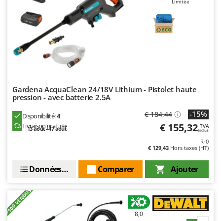
Limitée
Master
Mastercook
Masterpro
McCulloch
MCH
Michelin
Gardena AcquaClean 24/18V Lithium - Pistolet haute
Mille
pression - avec batterie 2.5A
Minox
-15%
€ 184,44
Disponibilité:
4
Mockmill
€ 155,32
Livraison gratuite
TVA
13 août - 17 août
Inclus
More than chef
R-0
€ 129,43
Hors taxes (HT)
MOSA
MOVA
Données techniques
Comparer
Ajouter
Mowox
+100 VENDUS
MTD
8,0