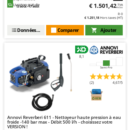
Seven Italy
€ 1.501,42
Livraison gratuite
TVA
13 août - 17 août
Inclus
Shark
R-0
€ 1.251,18
Hors taxes (HT)
Silky
Simatech
Données techniques
Comparer
Ajouter
Sirman
Skil
Smartwood
8,1
Smeg
Semi-Pro
Snapper
Solidur
(2)
4,67/5
Spice Electronics
Spiralmac
Spring Protezione
Spyro
Annovi Reverberi 611 - Nettoyeur haute pression à eau
froide -140 bar max - Débit 500 l/h - choisissez votre
Stanley
VERSION !