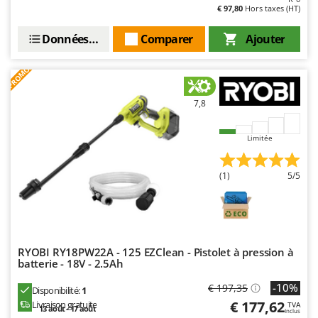
€ 97,80
Hors taxes (HT)
Données techniques
Comparer
Ajouter
PROMO
7,8
Limitée
(1)
5/5
RYOBI RY18PW22A - 125 EZClean - Pistolet à pression à
batterie - 18V - 2.5Ah
-10%
€ 197,35
Disponibilité:
1
€ 177,62
Livraison gratuite
TVA
13 août - 17 août
Inclus