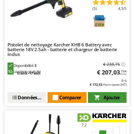
(5)
4,5/5
Pistolet de nettoyage Karcher KHB 6 Battery avec
batterie 18V 2.5ah - batterie et chargeur de batterie
inclus
€ 238,75
Disponibilité:
3
€ 207,03
Livraison gratuite
TVA
13 août - 17 août
Inclus
R-6
€ 172,53
Hors taxes (HT)
Données techniques
Comparer
Ajouter
7,2