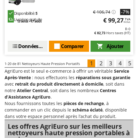
-7%
€ 106,74
Disponibilité:
5
€ 99,27
Livraison gratuite
TVA
13 août - 17 août
Inclus
R-0
€ 82,73
Hors taxes (HT)
Données techniques
Comparer
Ajouter
1
2
3
4
5
1-20
de 81 Nettoyeurs Haute Pression Portatifs
AgriEuro est le seul e-commerce à offrir un véritable
Service
Après-Vente
: nous effectuons les
réparations sous garantie
avec
retrait du produit directement à domicile
, soit dans
notre
Atelier Central
, soit dans les nombreux
Centres
d’Assistance AgriEuro
.
Nous fournissons toutes les
pièces de rechange
, à
commander en un clic depuis le
schéma éclaté
, disponible
dans votre espace personnel après l’achat du produit.
Les offres AgriEuro sur les meilleurs
nettoyeurs haute pression portables à