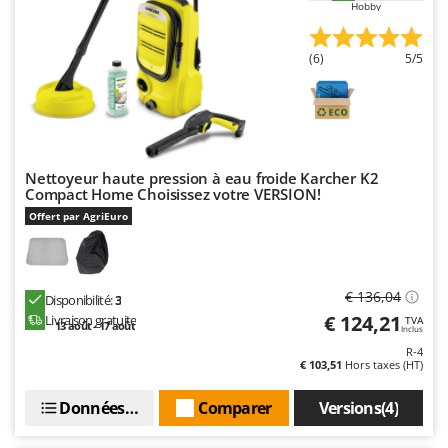
Hobby
(6)
5/5
Nettoyeur haute pression à eau froide Karcher K2
Compact Home Choisissez votre VERSION!
Offert par AgriEuro
€ 136,04
Disponibilité:
3
€ 124,21
Livraison gratuite
TVA
13 août - 17 août
Inclus
R-4
€ 103,51
Hors taxes (HT)
Données techniques
Comparer
Versions(4)