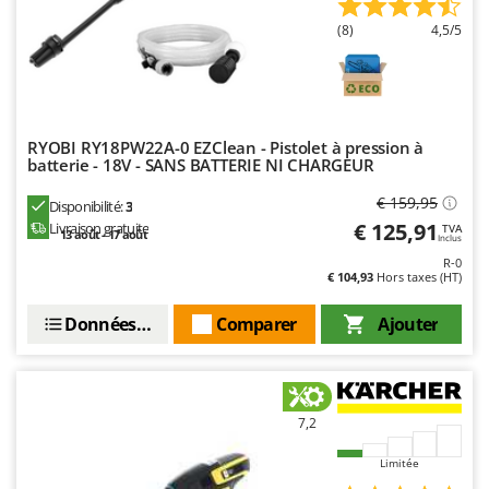
Worx
(8)
4,5/5
Y
Yard Force
Z
Zanon
RYOBI RY18PW22A-0 EZClean - Pistolet à pression à
batterie - 18V - SANS BATTERIE NI CHARGEUR
Zephir
ZGrills
€ 159,95
Disponibilité:
3
€ 125,91
Livraison gratuite
TVA
Zodiac
13 août - 17 août
Inclus
R-0
Zomax
€ 104,93
Hors taxes (HT)
Données techniques
Comparer
Ajouter
7,2
Limitée