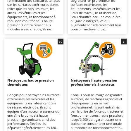
l’élimination des salissures tenaces
dégraisser en profondeur les
Autolaveuses
Ambrogio Robot
sur les surfaces extérieures dures
surfaces extérieures, les
telles que les sols, les murs, les
équipements, les véhicules et les
Autres produits
Annovi Reverberi
allées, les véhicules et les
lieux de travail, ils utilisent de
équipements, ils fonctionnent à
l’eau chauffée par une chaudière
l’eau non chauffée sous haute
au gazole intégrée, ce qui
ANTHBOT
pression. Contrairement aux
augmente considérablement leur
B
modèles à eau chaude, ils ne
pouvoir nettoyant. La
Balayeuses
Archman
modifient pas la température de
température élevée de l’eau en
l’eau, ce qui les rend plus légers,
sortie permet de dissoudre les
Bancs de scie pour le bois - Scies à bûches
Arco
plus maniables et plus simples à
graisses, les huiles et les résidus
60
3
utiliser ; c’est pourquoi ils sont
tenaces avec une efficacité
Barbecues
Ardes
également les plus répandus et les
supérieure à celle des modèles à
plus vendus. Ils couvrent un large
eau froide. Adaptés aux surfaces
Bennes pour tracteur
Argo
éventail d’utilisations, du bricolage
de taille moyenne à grande ainsi
à un usage professionnel. Leur
qu’aux très grandes surfaces, ils
Brosses pour sols extérieurs
Ariete
capacité de travail varie en
offrent des résultats
fonction de la pression (bar) et du
professionnels et conviennent
Brouettes à moteur
Artus
débit (L/min), deux paramètres qui
particulièrement aux ateliers, aux
déterminent le rendement horaire
exploitations agricoles, au secteur
Nettoyeurs haute pression
Nettoyeurs haute pression
Broyeurs à axe horizontal pour tracteur
et l’efficacité du nettoyage. Ils
du bâtiment et à l’industrie.
Attila
thermiques
professionnels à tracteur
conviennent aux surfaces de taille
Disponibles en version
moyenne à grande pour des
monophasée 230 V ou triphasée
Broyeurs de branches et végétaux
Ausonia
travaux allant des interventions
400 V, ils doivent être raccordés
Conçus pour nettoyer les surfaces
Conçus pour le lavage de grandes
légères aux utilisations plus
au réseau électrique au moyen
extérieures, les véhicules et les
surfaces, de machines agricoles et
Butteurs pour tracteur
Awelco
intensives. Disponibles en version
d’un câble, dont la longueur
équipements en l’absence totale
d’équipements en milieu
monophasée 230 V, triphasée 400
détermine leur rayon d’action. Ils
de réseau électrique, ils sont
professionnel, ils sont entraînés
V ou à batterie, ils sont équipés de
sont équipés de pompes axiales
équipés d’un moteur à essence qui
par la prise de force du tracteur et
C
B
pompes axiales ou linéaires
ou linéaires dotées de têtes en
entraîne la pompe à haute
fonctionnent sous haute pression,
Chargeurs de batterie - Démarreurs
Baesso
dotées de têtes en plastique, en
aluminium ou en laiton, conçues
pression, garantissant ainsi des
jusqu’à 200 bar, garantissant une
aluminium ou en laiton. Ils sont
pour résister aux contraintes
performances élevées. Ils
puissance constante et une totale
Charrues pour tracteur
Bahco
utilisés dans les domaines
élevées. Il est recommandé de
dépassent généralement les 180
autonomie de fonctionnement en