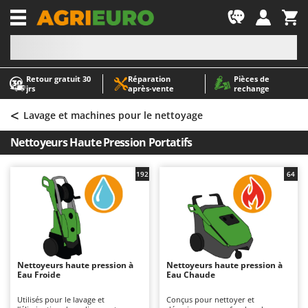
-1
Retour gratuit 30
Réparation
Pièces de
A
A
jrs
après‑vente
rechange
Abris de jardin
ABAC
<
Accessoires pour tracteurs tondeuses autoportés
AgriEuro Premium
Lavage et machines pour le nettoyage
Aérateurs Scarificateurs pour gazon
AgriEuro TOP-LINE
Nettoyeurs Haute Pression Portatifs
Arracheuses de pommes de terre pour tracteur
AGT
Aspirateurs - Balais Électriques
Aima
192
64
Aspirateurs à cendres
Airmec
Aspirateurs à feuilles sur roues
AL-KO
Aspirateurs de piscine
ALA 2000
Aspirateurs Multifonctions
Alce
Nettoyeurs haute pression à
Nettoyeurs haute pression à
Eau Froide
Eau Chaude
Atomiseurs agricoles pour tracteurs
Alpina
Atomiseurs pour traitements
Ama
Utilisés pour le lavage et
Conçus pour nettoyer et