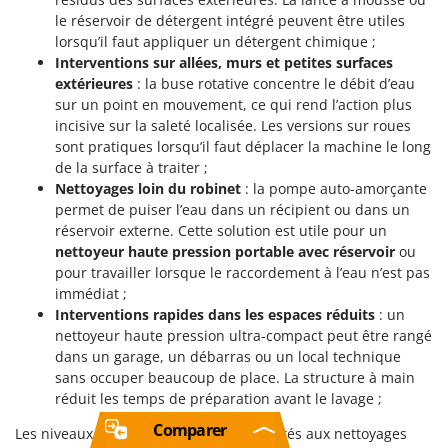
le réservoir de détergent intégré peuvent être utiles
lorsqu’il faut appliquer un détergent chimique ;
Interventions sur allées, murs et petites surfaces
extérieures
: la buse rotative concentre le débit d’eau
sur un point en mouvement, ce qui rend l’action plus
incisive sur la saleté localisée. Les versions sur roues
sont pratiques lorsqu’il faut déplacer la machine le long
de la surface à traiter ;
Nettoyages loin du robinet
: la pompe auto-amorçante
permet de puiser l’eau dans un récipient ou dans un
réservoir externe. Cette solution est utile pour un
nettoyeur haute pression portable avec réservoir
ou
pour travailler lorsque le raccordement à l’eau n’est pas
immédiat ;
Interventions rapides dans les espaces réduits
: un
nettoyeur haute pression ultra-compact peut être rangé
dans un garage, un débarras ou un local technique
sans occuper beaucoup de place. La structure à main
réduit les temps de préparation avant le lavage ;
Comparer
Les niveaux
LIMITÉ
et
LOISIR
sont adaptés aux nettoyages