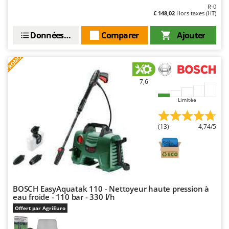
R-0
€ 148,02
Hors taxes (HT)
Données techniques
Comparer
Ajouter
PROMO
7,6
Limitée
(13)
4,74/5
BOSCH EasyAquatak 110 - Nettoyeur haute pression à
eau froide - 110 bar - 330 l/h
Offert par AgriEuro