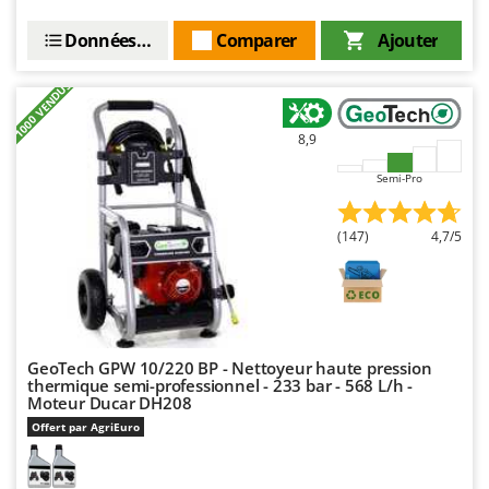
Données techniques
Comparer
Ajouter
+1000 VENDUS
8,9
Semi-Pro
(147)
4,7/5
GeoTech GPW 10/220 BP - Nettoyeur haute pression
thermique semi-professionnel - 233 bar - 568 L/h -
Moteur Ducar DH208
Offert par AgriEuro