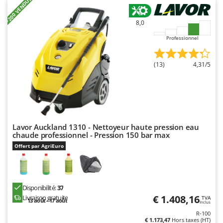
+200 VENDUS
Worx
8,0
Y
Yard Force
Professionnel
Z
Zanon
(13)
4,31/5
Zephir
ZGrills
Zodiac
Zomax
Lavor Auckland 1310 - Nettoyeur haute pression eau
chaude professionnel - Pression 150 bar max
Offert par AgriEuro
Disponibilité:
37
€ 1.408,16
Livraison gratuite
TVA
13 août - 17 août
Inclus
R-100
€ 1.173,47
Hors taxes (HT)