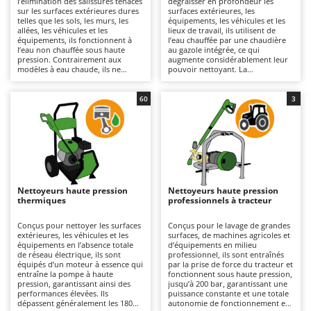
l’élimination des salissures tenaces
dégraisser en profondeur les
Autolaveuses
Ambrogio Robot
sur les surfaces extérieures dures
surfaces extérieures, les
telles que les sols, les murs, les
équipements, les véhicules et les
Autres produits
Annovi Reverberi
allées, les véhicules et les
lieux de travail, ils utilisent de
équipements, ils fonctionnent à
l’eau chauffée par une chaudière
l’eau non chauffée sous haute
au gazole intégrée, ce qui
ANTHBOT
pression. Contrairement aux
augmente considérablement leur
B
modèles à eau chaude, ils ne
pouvoir nettoyant. La
Balayeuses
Archman
modifient pas la température de
température élevée de l’eau en
l’eau, ce qui les rend plus légers,
sortie permet de dissoudre les
Bancs de scie pour le bois - Scies à bûches
Arco
plus maniables et plus simples à
graisses, les huiles et les résidus
60
3
utiliser ; c’est pourquoi ils sont
tenaces avec une efficacité
Barbecues
Ardes
également les plus répandus et les
supérieure à celle des modèles à
plus vendus. Ils couvrent un large
eau froide. Adaptés aux surfaces
Bennes pour tracteur
Argo
éventail d’utilisations, du bricolage
de taille moyenne à grande ainsi
à un usage professionnel. Leur
qu’aux très grandes surfaces, ils
Brosses pour sols extérieurs
Ariete
capacité de travail varie en
offrent des résultats
fonction de la pression (bar) et du
professionnels et conviennent
Brouettes à moteur
Artus
débit (L/min), deux paramètres qui
particulièrement aux ateliers, aux
déterminent le rendement horaire
exploitations agricoles, au secteur
Nettoyeurs haute pression
Nettoyeurs haute pression
Broyeurs à axe horizontal pour tracteur
et l’efficacité du nettoyage. Ils
du bâtiment et à l’industrie.
Attila
thermiques
professionnels à tracteur
conviennent aux surfaces de taille
Disponibles en version
moyenne à grande pour des
monophasée 230 V ou triphasée
Broyeurs de branches et végétaux
Ausonia
travaux allant des interventions
400 V, ils doivent être raccordés
Conçus pour nettoyer les surfaces
Conçus pour le lavage de grandes
légères aux utilisations plus
au réseau électrique au moyen
extérieures, les véhicules et les
surfaces, de machines agricoles et
Butteurs pour tracteur
Awelco
intensives. Disponibles en version
d’un câble, dont la longueur
équipements en l’absence totale
d’équipements en milieu
monophasée 230 V, triphasée 400
détermine leur rayon d’action. Ils
de réseau électrique, ils sont
professionnel, ils sont entraînés
V ou à batterie, ils sont équipés de
sont équipés de pompes axiales
équipés d’un moteur à essence qui
par la prise de force du tracteur et
C
B
pompes axiales ou linéaires
ou linéaires dotées de têtes en
entraîne la pompe à haute
fonctionnent sous haute pression,
Chargeurs de batterie - Démarreurs
Baesso
dotées de têtes en plastique, en
aluminium ou en laiton, conçues
pression, garantissant ainsi des
jusqu’à 200 bar, garantissant une
aluminium ou en laiton. Ils sont
pour résister aux contraintes
performances élevées. Ils
puissance constante et une totale
Charrues pour tracteur
Bahco
utilisés dans les domaines
élevées. Il est recommandé de
dépassent généralement les 180
autonomie de fonctionnement en