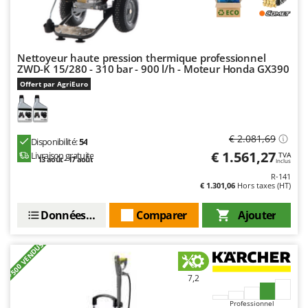
Tondeuses autoportées
Lampacrescia - MGM
Tondeuses débroussailleuses thermiques
Landxcape
Trancheuses
LAR Casalinghi
Nettoyeur haute pression thermique professionnel
Trancheuses de sol
ZWD-K 15/280 - 310 bar - 900 l/h - Moteur Honda GX390
Lavor
Offert par AgriEuro
Transpalettes
Linea VZ
Treuils de débardage
Lisam
Tronçonneuses
Lotusgrill
€ 2.081,69
Disponibilité:
54
€ 1.561,27
Livraison gratuite
TVA
V
13 août - 17 août
M
Inclus
Vêtements de Sécurité
M.A.I.BO.
R-141
€ 1.301,06
Hors taxes (HT)
Vibroculteurs à tracteur
Macom
Macte Ovens
Données techniques
Comparer
Ajouter
Makita
+500 VENDUS
MAMMAMIA
Marcato
7,2
Marina Systems
Professionnel