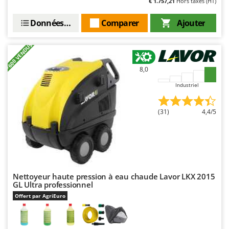
€ 1.757,21
Hors taxes (HT)
Données techniques
Comparer
Ajouter
+600 VENDUS
8,0
Industriel
(31)
4,4/5
Nettoyeur haute pression à eau chaude Lavor LKX 2015
GL Ultra professionnel
Offert par AgriEuro