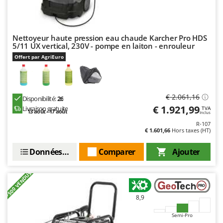
Stiga
Stocker
Sunseeker
Nettoyeur haute pression eau chaude Karcher Pro HDS
5/11 UX vertical, 230V - pompe en laiton - enrouleur
T
Offert par AgriEuro
Tecla
TecnoGen
Tellarini Pompe
€ 2.061,16
Disponibilité:
26
€ 1.921,99
Livraison gratuite
Telwin
TVA
13 août - 17 août
Inclus
Tenco
R-107
€ 1.601,66
Hors taxes (HT)
Tineco
Données techniques
Comparer
Ajouter
Titania
Tornado
+500 VENDUS
Tre Spade
8,9
Trev - Abrek - TecnoVIR
Trotec
Semi-Pro