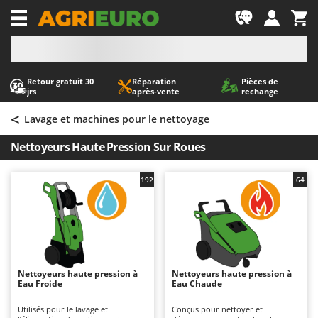
-1
Retour gratuit 30
Réparation
Pièces de
A
A
jrs
après‑vente
rechange
Abris de jardin
ABAC
<
Accessoires pour tracteurs tondeuses autoportés
AgriEuro Premium
Lavage et machines pour le nettoyage
Aérateurs Scarificateurs pour gazon
AgriEuro TOP-LINE
Nettoyeurs Haute Pression Sur Roues
Arracheuses de pommes de terre pour tracteur
AGT
Aspirateurs - Balais Électriques
Aima
192
64
Aspirateurs à cendres
Airmec
Aspirateurs à feuilles sur roues
AL-KO
Aspirateurs de piscine
ALA 2000
Aspirateurs Multifonctions
Alce
Nettoyeurs haute pression à
Nettoyeurs haute pression à
Eau Froide
Eau Chaude
Atomiseurs agricoles pour tracteurs
Alpina
Atomiseurs pour traitements
Ama
Utilisés pour le lavage et
Conçus pour nettoyer et