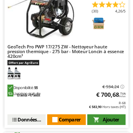
Troy-Bilt
(30)
4,26/5
U
Udor
Unger
V
Verdemax
GeoTech Pro PWP 17/275 ZW - Nettoyeur haute
pression thermique - 275 bar - Moteur Loncin à essence
Vesco
420cm³
Offert par AgriEuro
Volpi
W
Waldner
€ 934,24
Disponibilité:
55
Weber
€ 700,68
Livraison gratuite
TVA
13 août - 17 août
Inclus
WIDU
R-68
€ 583,90
Hors taxes (HT)
Wiper EcoRobot
Wolf Garten
Données techniques
Comparer
Ajouter
Wortex