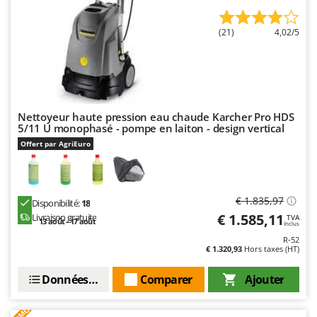
Master
Mastercook
(21)
4,02/5
Masterpro
McCulloch
MCH
Michelin
Nettoyeur haute pression eau chaude Karcher Pro HDS
5/11 U monophasé - pompe en laiton - design vertical
Mille
Offert par AgriEuro
Minox
Mockmill
More than chef
€ 1.835,97
Disponibilité:
18
€ 1.585,11
Livraison gratuite
TVA
MOSA
13 août - 17 août
Inclus
R-52
MOVA
€ 1.320,93
Hors taxes (HT)
Mowox
Données techniques
Comparer
Ajouter
MTD