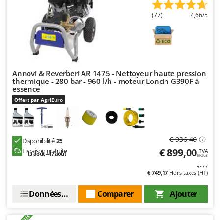
(77)
4,66/5
Annovi & Reverberi AR 1475 - Nettoyeur haute pression
thermique - 280 bar - 960 l/h - moteur Loncin G390F à
essence
Offert par AgriEuro
€ 936,46
Disponibilité:
25
€ 899,00
Livraison gratuite
TVA
13 août - 17 août
Inclus
R-77
€ 749,17
Hors taxes (HT)
Données techniques
Comparer
Ajouter