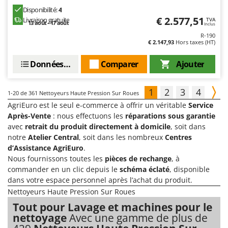
Disponibilité:
4
€ 2.577,51
Livraison gratuite
TVA
13 août - 17 août
Inclus
R-190
€ 2.147,93
Hors taxes (HT)
Données techniques
Comparer
Ajouter
1
2
3
4
1-20
de 361 Nettoyeurs Haute Pression Sur Roues
AgriEuro est le seul e-commerce à offrir un véritable
Service
Après-Vente
: nous effectuons les
réparations sous garantie
avec
retrait du produit directement à domicile
, soit dans
notre
Atelier Central
, soit dans les nombreux
Centres
d’Assistance AgriEuro
.
Nous fournissons toutes les
pièces de rechange
, à
commander en un clic depuis le
schéma éclaté
, disponible
dans votre espace personnel après l’achat du produit.
Nettoyeurs Haute Pression Sur Roues
Tout pour Lavage et machines pour le
nettoyage
Avec une gamme de plus de