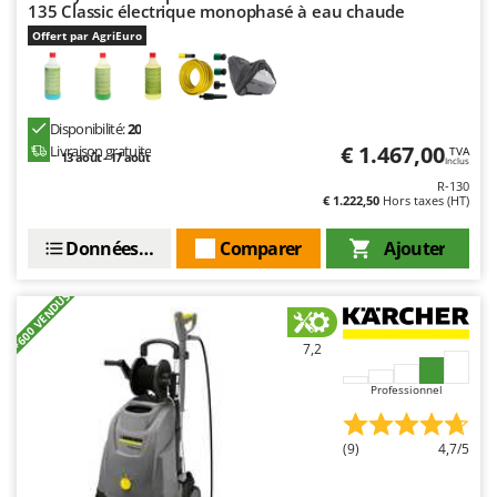
Seven Italy
135 Classic électrique monophasé à eau chaude
Offert par AgriEuro
Shark
Silky
Simatech
Disponibilité:
20
Sirman
€ 1.467,00
Livraison gratuite
TVA
13 août - 17 août
Inclus
Skil
R-130
€ 1.222,50
Hors taxes (HT)
Smartwood
Smeg
Données techniques
Comparer
Ajouter
Snapper
+600 VENDUS
Solidur
Spice Electronics
7,2
Spiralmac
Professionnel
Spring Protezione
Spyro
(9)
4,7/5
Stanley