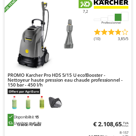
+30 VENDUS
7,2
Professionnel
(10)
3,85/5
PROMO Karcher Pro HDS 5/15 U eco!Booster -
Nettoyeur haute pression eau chaude professionnel -
150 bar - 450 l/h
Offert par AgriEuro
Disponibilité:
15
€ 2.108,65
Livraison gratuite
TVA
13 août - 17 août
Inclus
R-157