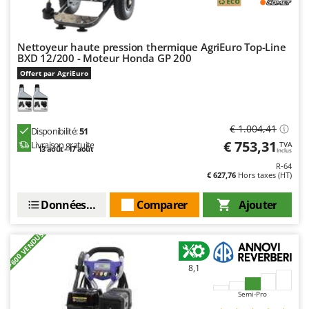
Nettoyeur haute pression thermique AgriEuro Top-Line
BXD 12/200 - Moteur Honda GP 200
Offert par AgriEuro
€ 1.004,41
Disponibilité:
51
€ 753,31
Livraison gratuite
TVA
13 août - 17 août
Inclus
R-64
€ 627,76
Hors taxes (HT)
Données techniques
Comparer
Ajouter
+600 VENDUS
8,1
Semi-Pro