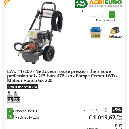
PROMO
N
New O.M.R.A.
9,1
Nilfisk
Ninja
Professionnel
Novatec
Novital
NuAir
NuovaFac
O
LWD 11/200 - Nettoyeur haute pression thermique
Officine Savioli
professionnel - 205 bars 678 L/h - Pompe Comet LWD -
Moteur Honda GX 200
Oliviero
Offert par AgriEuro
Olix
OMA
Omas
-5%
€ 1.073,31
Disponibilité:
63
Ompagrill
€ 1.019,67
Livraison gratuite
TVA
13 août - 17 août
Inclus
Ooni
R-67