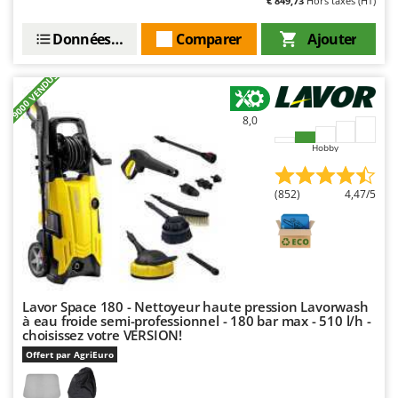
€ 849,73
Hors taxes (HT)
Oriental Koshin
Outdoorchef
Données techniques
Comparer
Ajouter
P
+9000 VENDUS
Palazzetti
Palumbo Pavi
8,0
Partisani
Hobby
Paterlini
Philips
(852)
4,47/5
Pramac
Prismafood
R
R.G.V.
Lavor Space 180 - Nettoyeur haute pression Lavorwash
à eau froide semi-professionnel - 180 bar max - 510 l/h -
Rato
choisissez votre VERSION!
Reber
Offert par AgriEuro
Redback