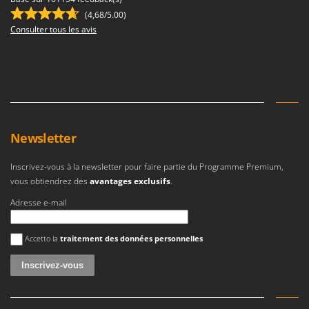
Stiga
(4,68/5.00)
Stocker
Consulter tous les avis
Sunseeker
T
Tecla
TecnoGen
Tellarini Pompe
Newsletter
Telwin
Inscrivez-vous à la newsletter pour faire partie du Programme Premium,
Tenco
vous obtiendrez des
avantages exclusifs
.
Tineco
Adresse e-mail
Titania
Une erreur est survenue
Tornado
Accetto la
traitement des données personnelles
Tre Spade
Trev - Abrek - TecnoVIR
Trotec