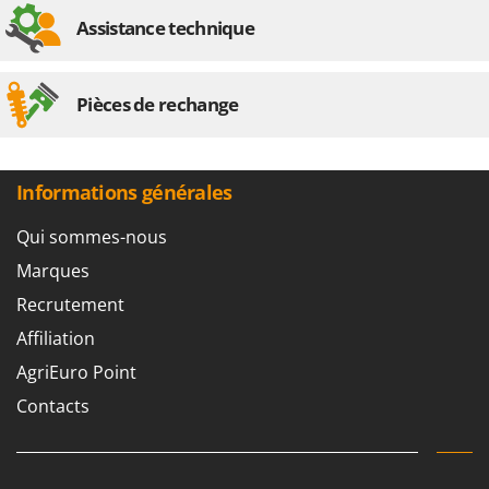
N
New O.M.R.A.
Assistance technique
Nilfisk
Ninja
Pièces de rechange
Novatec
Novital
NuAir
Informations générales
NuovaFac
Qui sommes-nous
O
Marques
Officine Savioli
Recrutement
Oliviero
Olix
Affiliation
OMA
AgriEuro Point
Omas
Contacts
Ompagrill
Ooni