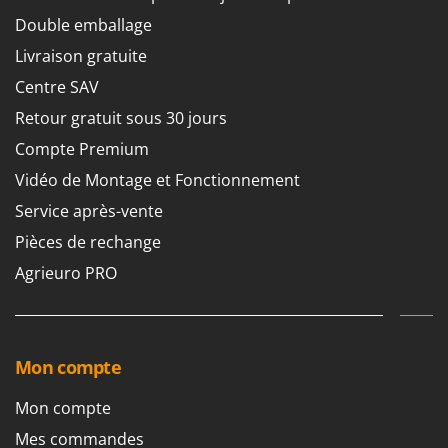
Resto Italia
Double emballage
Ribimex
Livraison gratuite
Ripartrak
Centre SAV
Ritter
Retour gratuit sous 30 jours
River Systems
Compte Premium
Robomow
Vidéo de Montage et Fonctionnement
Rossofuoco
Service après-vente
Rover Pompe
Pièces de rechange
Royal Food
Agrieuro PRO
Ryobi
S
S.T.P.
Mon compte
Santos
Sbaraglia
Mon compte
Schnitzer
Mes commandes