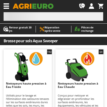
-1
Retour gratuit 30
Réparation
Pièces de
A
A
jrs
après‑vente
rechange
Abris de jardin
ABAC
Accessoires pour tracteurs tondeuses autoportés
AgriEuro Premium
Brosse pour sols Aqua Sweeper
Aérateurs Scarificateurs pour gazon
AgriEuro TOP-LINE
192
64
Arracheuses de pommes de terre pour tracteur
AGT
Aspirateurs - Balais Électriques
Aima
Aspirateurs à cendres
Airmec
Aspirateurs à feuilles sur roues
AL-KO
Aspirateurs de piscine
ALA 2000
Nettoyeurs haute pression à
Nettoyeurs haute pression à
Eau Froide
Eau Chaude
Aspirateurs Multifonctions
Alce
Utilisés pour le lavage et
Conçus pour nettoyer et
Atomiseurs agricoles pour tracteurs
Alpina
l’élimination des salissures tenaces
dégraisser en profondeur les
sur les surfaces extérieures dures
surfaces extérieures, les
Atomiseurs pour traitements
Ama
telles que les sols, les murs, les
équipements, les véhicules et les