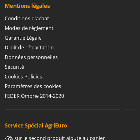
Oriental Koshin
Mentions légales
Outdoorchef
Conditions d'achat
P
Modes de règlement
Palazzetti
Garantie Légale
Palumbo Pavi
Droit de rétractation
Partisani
Données personnelles
Paterlini
Sécurité
Philips
Cookies Policies
Pramac
Paramètres des cookies
Prismafood
FEDER Ombrie 2014-2020
R
R.G.V.
Rato
Reber
Service Spécial AgriEuro
Redback
-5% sur le second produit ajouté au panier