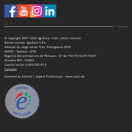
Troy-Bilt
U
Udor
Unger
© Copyright 2007-2026 AgriEuro. Tutti i diritti riservati
V
Raison sociale: AgriEuro S.R.L.
Verdemax
Adresse du siège social: Fraz. Petrognano 50/D
06049 – Spoleto – (PG)
Vesco
Registre des entreprises de Pérouse – N° de TVA IT01629170547
Numéro REA: 150802
Volpi
Capital social: 5.000.000,00 €
Contacts
W
Powered by Kaleido | Digital Productions - www.kalei.do
Waldner
Weber
WIDU
Wiper EcoRobot
Wolf Garten
Wortex