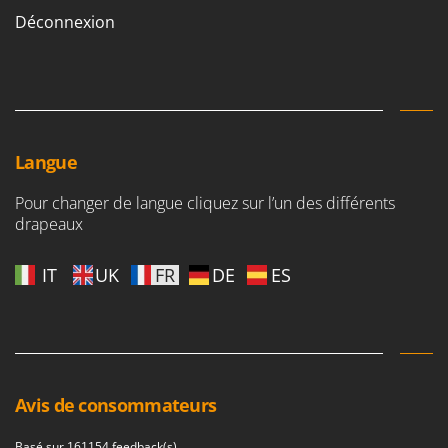
Seven Italy
Déconnexion
Shark
Silky
Simatech
Sirman
Skil
Langue
Smartwood
Pour changer de langue cliquez sur l’un des différents
Smeg
drapeaux
Snapper
IT
UK
FR
DE
ES
Solidur
Spice Electronics
Spiralmac
Spring Protezione
Spyro
Avis de consommateurs
Stanley
Basé sur 161154 feedback(s)