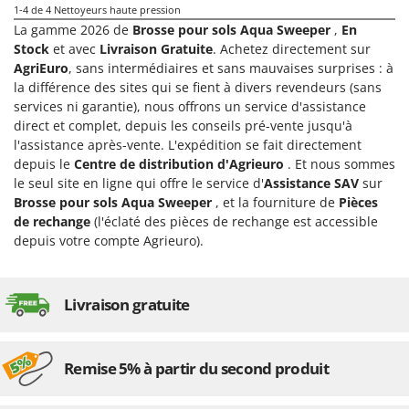
Master
1-4
de 4 Nettoyeurs haute pression
La gamme 2026 de
Brosse pour sols Aqua Sweeper
,
En
Mastercook
Stock
et avec
Livraison Gratuite
. Achetez directement sur
Masterpro
AgriEuro
, sans intermédiaires et sans mauvaises surprises : à
la différence des sites qui se fient à divers revendeurs (sans
McCulloch
services ni garantie), nous offrons un service d'assistance
MCH
direct et complet, depuis les conseils pré-vente jusqu'à
l'assistance après-vente. L'expédition se fait directement
Michelin
depuis le
Centre de distribution d'Agrieuro
. Et nous sommes
Mille
le seul site en ligne qui offre le service d'
Assistance SAV
sur
Minox
Brosse pour sols Aqua Sweeper
, et la fourniture de
Pièces
de rechange
(l'éclaté des pièces de rechange est accessible
Mockmill
depuis votre compte Agrieuro).
More than chef
MOSA
Livraison gratuite
MOVA
Mowox
MTD
Remise 5% à partir du second produit