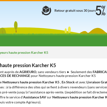
Retour gratuit sous 30 jours
yeurs haute pression Karcher K5
haute pression Karcher K5
nt auprès de
AGRIEURO
, sans vendeurs tiers ► Seulement des
FABRICA
IÈCES DE RECHANGE
pour Nettoyeurs haute pression Karcher K5
de
Nettoyeurs haute pression Karcher K5
,
En Stock
et avec
Livraison Gra
s : à la différence des sites qui se fient à divers revendeurs (sans service
s pré-vente jusqu'à l'assistance après-vente. L'expédition se fait directem
ffre le service d'
Assistance SAV
sur
Nettoyeurs haute pression Karcher 
puis votre compte Agrieuro).