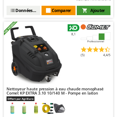
Données techniques
Comparer
Ajouter
+100 VENDUTI
8,1
Professionnel
(5)
4,4/5
Nettoyeur haute pression à eau chaude monophasé
Comet KP EXTRA 3.10 10/140 M - Pompe en laiton
Offert par AgriEuro