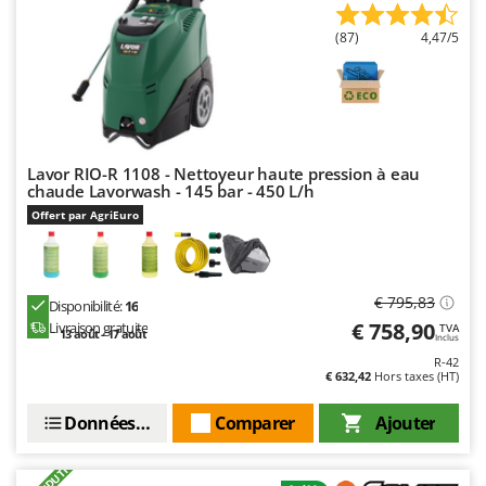
Troy-Bilt
(87)
4,47/5
U
Udor
Unger
V
Verdemax
Lavor RIO-R 1108 - Nettoyeur haute pression à eau
chaude Lavorwash - 145 bar - 450 L/h
Vesco
Offert par AgriEuro
Volpi
W
Waldner
€ 795,83
Disponibilité:
16
€ 758,90
Livraison gratuite
TVA
Weber
13 août - 17 août
Inclus
WIDU
R-42
€ 632,42
Hors taxes (HT)
Wiper EcoRobot
Données techniques
Comparer
Ajouter
Wolf Garten
Wortex