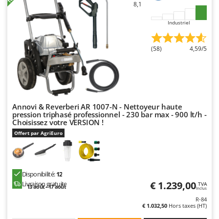
8,1
Industriel
(58)
4,59/5
Annovi & Reverberi AR 1007-N - Nettoyeur haute
pression triphasé professionnel - 230 bar max - 900 lt/h -
Choisissez votre VERSION !
Offert par AgriEuro
Disponibilité:
12
€ 1.239,00
Livraison gratuite
TVA
13 août - 17 août
Inclus
R-84
€ 1.032,50
Hors taxes (HT)