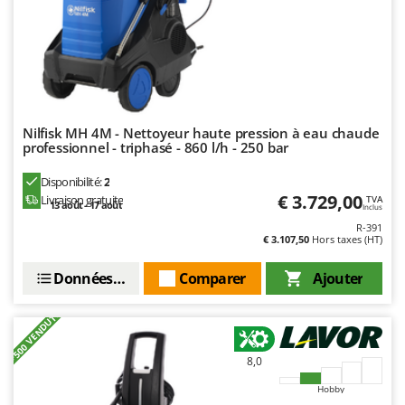
Stiga
Stocker
Sunseeker
T
Tecla
Nilfisk MH 4M - Nettoyeur haute pression à eau chaude
TecnoGen
professionnel - triphasé - 860 l/h - 250 bar
Tellarini Pompe
Disponibilité:
2
Telwin
€ 3.729,00
Livraison gratuite
TVA
13 août - 17 août
Inclus
Tenco
R-391
€ 3.107,50
Hors taxes (HT)
Tineco
Données techniques
Comparer
Ajouter
Titania
Tornado
+500 VENDUTI
Tre Spade
Trev - Abrek - TecnoVIR
8,0
Trotec
Hobby