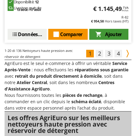
Disponibilité:
12
€ 1.145,49
Livraison gratuite
TVA
13 août - 17 août
Inclus
R-82
€ 954,58
Hors taxes (HT)
Données techniques
Comparer
Ajouter
1-20
di 136 Nettoyeurs haute pression avec
1
2
3
4
réservoir de détergent
AgriEuro est le seul e-commerce à offrir un véritable
Service
Après-Vente
: nous effectuons les
réparations sous garantie
avec
retrait du produit directement à domicile
, soit dans
notre
Atelier Central
, soit dans les nombreux
Centres
d’Assistance AgriEuro
.
Nous fournissons toutes les
pièces de rechange
, à
commander en un clic depuis le
schéma éclaté
, disponible
dans votre espace personnel après l’achat du produit.
Les offres AgriEuro sur les meilleurs
nettoyeurs haute pression avec
réservoir de détergent