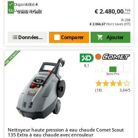
Disponibilité:
4
€ 2.480,00
Livraison gratuite
TVA
13 août - 17 août
Inclus
R-298
€ 2.066,67
Hors taxes (HT)
Données techniques
Comparer
Ajouter
+100 VENDUTI
8,1
Semi-Pro
(18)
3,64/5
Nettoyeur haute pression à eau chaude Comet Scout
135 Extra à eau chaude avec enrouleur