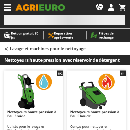
-1
Retour gratuit 30
Réparation
Pièces de
A
A
jrs
après‑vente
rechange
Abris de jardin
ABAC
<
Accessoires pour tracteurs tondeuses autoportés
AgriEuro Premium
Lavage et machines pour le nettoyage
Aérateurs Scarificateurs pour gazon
AgriEuro TOP-LINE
Nettoyeurs haute pression avec réservoir de détergent
Arracheuses de pommes de terre pour tracteur
AGT
Aspirateurs - Balais Électriques
Aima
192
64
Aspirateurs à cendres
Airmec
Aspirateurs à feuilles sur roues
AL-KO
Aspirateurs de piscine
ALA 2000
Aspirateurs Multifonctions
Alce
Nettoyeurs haute pression à
Nettoyeurs haute pression à
Eau Froide
Eau Chaude
Atomiseurs agricoles pour tracteurs
Alpina
Atomiseurs pour traitements
Ama
Utilisés pour le lavage et
Conçus pour nettoyer et