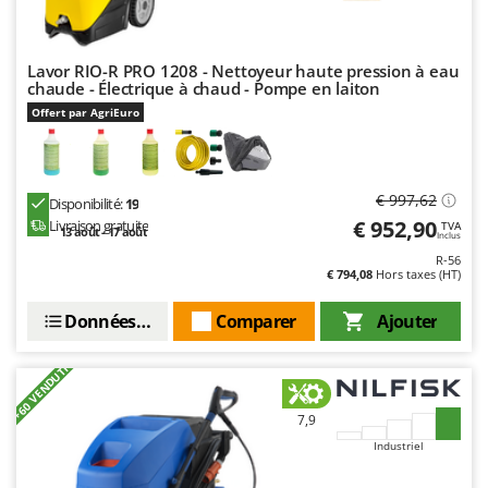
Seven Italy
Shark
Lavor RIO-R PRO 1208 - Nettoyeur haute pression à eau
Silky
chaude - Électrique à chaud - Pompe en laiton
Simatech
Offert par AgriEuro
Sirman
Skil
€ 997,62
Disponibilité:
19
Smartwood
€ 952,90
Livraison gratuite
TVA
13 août - 17 août
Smeg
Inclus
R-56
Snapper
€ 794,08
Hors taxes (HT)
Solidur
Données techniques
Comparer
Ajouter
Spice Electronics
Spiralmac
+60 VENDUTI
Spring Protezione
7,9
Spyro
Industriel
Stanley