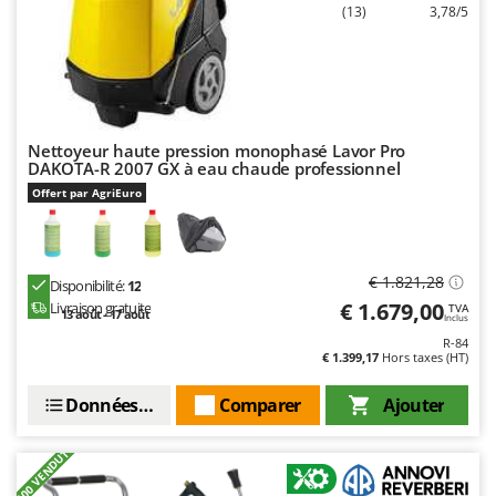
(13)
3,78/5
Nettoyeur haute pression monophasé Lavor Pro
DAKOTA-R 2007 GX à eau chaude professionnel
Offert par AgriEuro
€ 1.821,28
Disponibilité:
12
€ 1.679,00
Livraison gratuite
TVA
13 août - 17 août
Inclus
R-84
€ 1.399,17
Hors taxes (HT)
Données techniques
Comparer
Ajouter
+100 VENDUTI