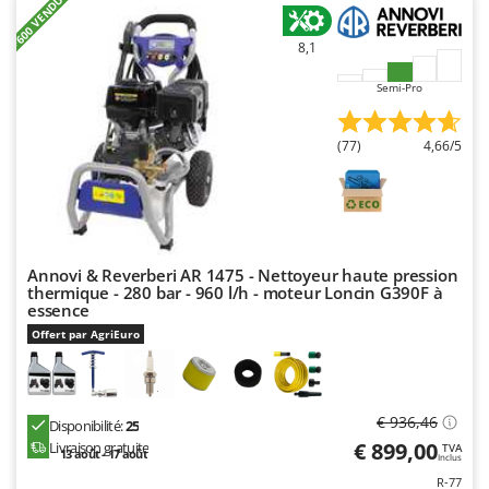
+600 VENDUTI
Master
Mastercook
8,1
Masterpro
Semi-Pro
McCulloch
MCH
(77)
4,66/5
Michelin
Mille
Minox
Mockmill
Annovi & Reverberi AR 1475 - Nettoyeur haute pression
thermique - 280 bar - 960 l/h - moteur Loncin G390F à
More than chef
essence
Offert par AgriEuro
MOSA
MOVA
Mowox
€ 936,46
Disponibilité:
25
MTD
€ 899,00
Livraison gratuite
TVA
13 août - 17 août
Inclus
R-77