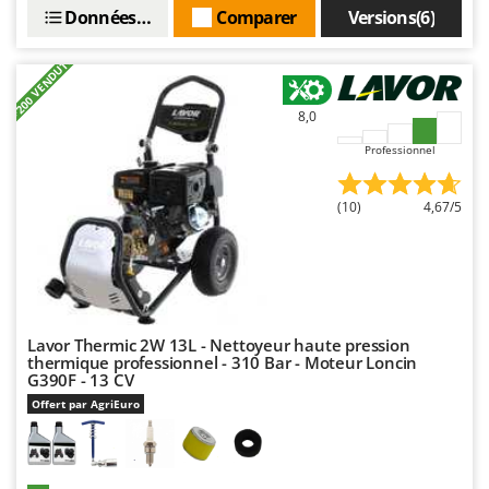
Données techniques
Comparer
Versions(6)
+200 VENDUTI
8,0
Professionnel
(10)
4,67/5
Lavor Thermic 2W 13L - Nettoyeur haute pression
thermique professionnel - 310 Bar - Moteur Loncin
G390F - 13 CV
Offert par AgriEuro