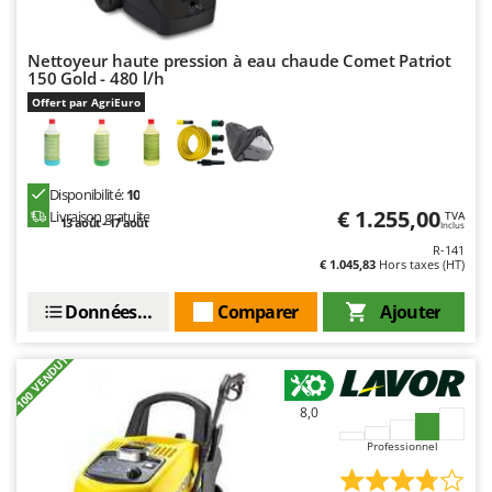
Nettoyeur haute pression à eau chaude Comet Patriot
150 Gold - 480 l/h
Offert par AgriEuro
Disponibilité:
10
€ 1.255,00
Livraison gratuite
TVA
13 août - 17 août
Inclus
R-141
€ 1.045,83
Hors taxes (HT)
Données techniques
Comparer
Ajouter
+100 VENDUTI
8,0
Professionnel