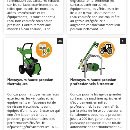
l’élimination des salissures tenaces
dégraisser en profondeur les
Autolaveuses
Ambrogio Robot
sur les surfaces extérieures dures
surfaces extérieures, les
telles que les sols, les murs, les
équipements, les véhicules et les
Autres produits
Annovi Reverberi
allées, les véhicules et les
lieux de travail, ils utilisent de
équipements, ils fonctionnent à
l’eau chauffée par une chaudière
l’eau non chauffée sous haute
au gazole intégrée, ce qui
ANTHBOT
pression. Contrairement aux
augmente considérablement leur
B
modèles à eau chaude, ils ne
pouvoir nettoyant. La
Balayeuses
Archman
modifient pas la température de
température élevée de l’eau en
l’eau, ce qui les rend plus légers,
sortie permet de dissoudre les
Bancs de scie pour le bois - Scies à bûches
Arco
plus maniables et plus simples à
graisses, les huiles et les résidus
60
3
utiliser ; c’est pourquoi ils sont
tenaces avec une efficacité
Barbecues
Ardes
également les plus répandus et les
supérieure à celle des modèles à
plus vendus. Ils couvrent un large
eau froide. Adaptés aux surfaces
Bennes pour tracteur
Argo
éventail d’utilisations, du bricolage
de taille moyenne à grande ainsi
à un usage professionnel. Leur
qu’aux très grandes surfaces, ils
Brosses pour sols extérieurs
Ariete
capacité de travail varie en
offrent des résultats
fonction de la pression (bar) et du
professionnels et conviennent
Brouettes à moteur
Artus
débit (L/min), deux paramètres qui
particulièrement aux ateliers, aux
déterminent le rendement horaire
exploitations agricoles, au secteur
Nettoyeurs haute pression
Nettoyeurs haute pression
Broyeurs à axe horizontal pour tracteur
et l’efficacité du nettoyage. Ils
du bâtiment et à l’industrie.
Attila
thermiques
professionnels à tracteur
conviennent aux surfaces de taille
Disponibles en version
moyenne à grande pour des
monophasée 230 V ou triphasée
Broyeurs de branches et végétaux
Ausonia
travaux allant des interventions
400 V, ils doivent être raccordés
Conçus pour nettoyer les surfaces
Conçus pour le lavage de grandes
légères aux utilisations plus
au réseau électrique au moyen
extérieures, les véhicules et les
surfaces, de machines agricoles et
Butteurs pour tracteur
Awelco
intensives. Disponibles en version
d’un câble, dont la longueur
équipements en l’absence totale
d’équipements en milieu
monophasée 230 V, triphasée 400
détermine leur rayon d’action. Ils
de réseau électrique, ils sont
professionnel, ils sont entraînés
V ou à batterie, ils sont équipés de
sont équipés de pompes axiales
équipés d’un moteur à essence qui
par la prise de force du tracteur et
C
B
pompes axiales ou linéaires
ou linéaires dotées de têtes en
entraîne la pompe à haute
fonctionnent sous haute pression,
Chargeurs de batterie - Démarreurs
Baesso
dotées de têtes en plastique, en
aluminium ou en laiton, conçues
pression, garantissant ainsi des
jusqu’à 200 bar, garantissant une
aluminium ou en laiton. Ils sont
pour résister aux contraintes
performances élevées. Ils
puissance constante et une totale
Charrues pour tracteur
Bahco
utilisés dans les domaines
élevées. Il est recommandé de
dépassent généralement les 180
autonomie de fonctionnement en