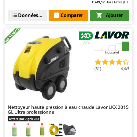
N
€ 749,17
Hors taxes (HT)
New O.M.R.A.
Nilfisk
Données techniques
Comparer
Ajouter
Ninja
+600 VENDUTI
Novatec
Novital
8,0
NuAir
Industriel
NuovaFac
(31)
4,4/5
O
Officine Savioli
Oliviero
Olix
OMA
Nettoyeur haute pression à eau chaude Lavor LKX 2015
GL Ultra professionnel
Omas
Offert par AgriEuro
Ompagrill
Ooni