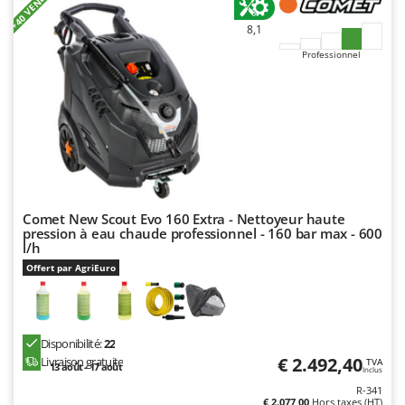
+40 VENDUTI
Worx
8,1
Y
Professionnel
Yard Force
Z
Zanon
Zephir
ZGrills
Zodiac
Comet New Scout Evo 160 Extra - Nettoyeur haute
Zomax
pression à eau chaude professionnel - 160 bar max - 600
l/h
Offert par AgriEuro
Disponibilité:
22
€ 2.492,40
Livraison gratuite
TVA
13 août - 17 août
Inclus
R-341
€ 2.077,00
Hors taxes (HT)