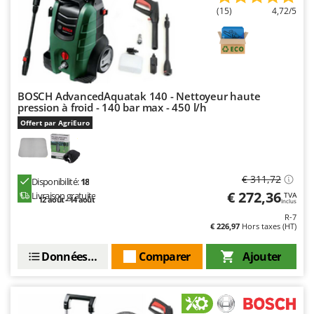
Seven Italy
(15)
4,72/5
Shark
Silky
Simatech
Sirman
BOSCH AdvancedAquatak 140 - Nettoyeur haute
pression à froid - 140 bar max - 450 l/h
Skil
Offert par AgriEuro
Smartwood
Smeg
Snapper
€ 311,72
Disponibilité:
18
€ 272,36
Solidur
Livraison gratuite
TVA
12 août - 14 août
Inclus
Spice Electronics
R-7
€ 226,97
Hors taxes (HT)
Spiralmac
Données techniques
Comparer
Ajouter
Spring Protezione
Spyro
Stanley