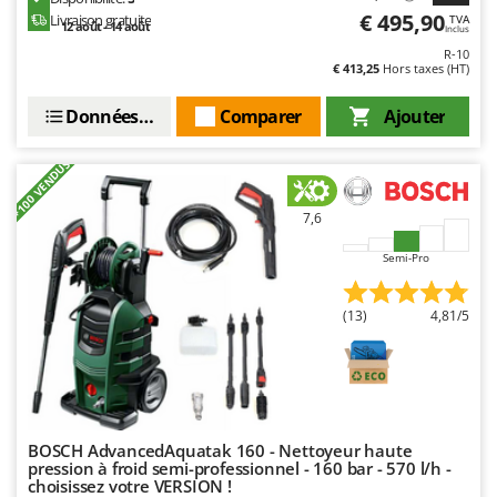
N
New O.M.R.A.
€ 495,90
Livraison gratuite
TVA
12 août - 14 août
Inclus
Nilfisk
R-10
€ 413,25
Hors taxes (HT)
Ninja
Novatec
Données techniques
Comparer
Ajouter
Novital
+100 VENDUS
NuAir
NuovaFac
7,6
Semi-Pro
O
Officine Savioli
Oliviero
(13)
4,81/5
Olix
OMA
Omas
Ompagrill
BOSCH AdvancedAquatak 160 - Nettoyeur haute
pression à froid semi-professionnel - 160 bar - 570 l/h -
Ooni
choisissez votre VERSION !