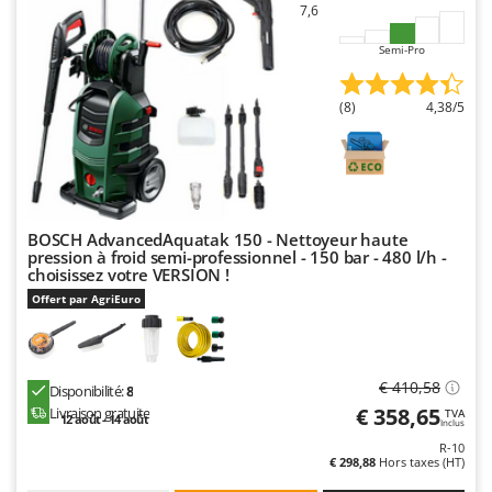
7,6
Stiga
Stocker
Semi-Pro
Sunseeker
(8)
4,38/5
T
Tecla
TecnoGen
Tellarini Pompe
BOSCH AdvancedAquatak 150 - Nettoyeur haute
Telwin
pression à froid semi-professionnel - 150 bar - 480 l/h -
Tenco
choisissez votre VERSION !
Offert par AgriEuro
Tineco
Titania
Tornado
€ 410,58
Disponibilité:
8
Tre Spade
€ 358,65
Livraison gratuite
TVA
12 août - 14 août
Inclus
Trev - Abrek - TecnoVIR
R-10
€ 298,88
Hors taxes (HT)
Trotec