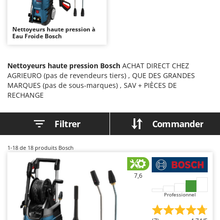
Autolaveuses
Ambrogio Robot
Autres produits
Annovi Reverberi
Nettoyeurs haute pression à
Eau Froide Bosch
ANTHBOT
B
Balayeuses
Archman
Bancs de scie pour le bois - Scies à bûches
Nettoyeurs haute pression Bosch
ACHAT DIRECT CHEZ
Arco
AGRIEURO (pas de revendeurs tiers) , QUE DES GRANDES
Barbecues
Ardes
MARQUES (pas de sous-marques) , SAV + PIÈCES DE
Bennes pour tracteur
RECHANGE
Argo
Brosses pour sols extérieurs
Ariete
Filtrer
Commander
Brouettes à moteur
Artus
Broyeurs à axe horizontal pour tracteur
Attila
1-18
de 18 produits Bosch
Broyeurs de branches et végétaux
Ausonia
Butteurs pour tracteur
Awelco
7,6
C
B
Professionnel
Chargeurs de batterie - Démarreurs
Baesso
Charrues pour tracteur
Bahco