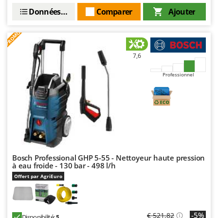
Master
Données techniques
Comparer
Ajouter
Mastercook
PROMO
Masterpro
McCulloch
7,6
MCH
Professionnel
Michelin
Mille
Minox
Mockmill
More than chef
MOSA
Bosch Professional GHP 5-55 - Nettoyeur haute pression
à eau froide - 130 bar - 498 l/h
MOVA
Offert par AgriEuro
Mowox
MTD
-5%
€ 521,82
Disponibilité:
5