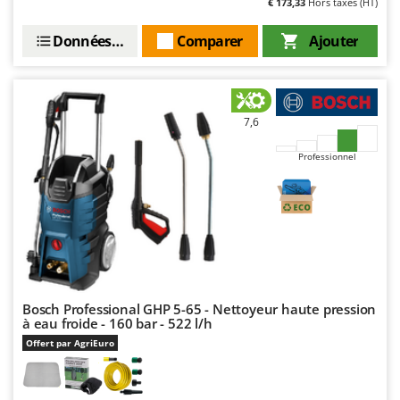
€ 173,33
Hors taxes (HT)
Worx
Données techniques
Comparer
Ajouter
Y
Yard Force
Z
Zanon
7,6
Zephir
Professionnel
ZGrills
Zodiac
Zomax
Bosch Professional GHP 5-65 - Nettoyeur haute pression
à eau froide - 160 bar - 522 l/h
Offert par AgriEuro