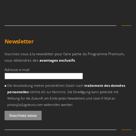
Newsletter
Inscrivez-vous à la newsletter pour faire partie du Programme Premium,
vous obtiendrez des
avantages exclusifs
.
Adresse e-mail
Une erreur est survenue
Die Verarbeitung meiner persönlichen Daten nach
traitement des données
personnelles
nehme ich zur Kenntnis. Die Einwilligung kann jederzeit mit
Wirkung für die Zukunft am Ende jedes Newsletters und über E-Mail an
privacy[at]agrieuro.com widerrufen werden