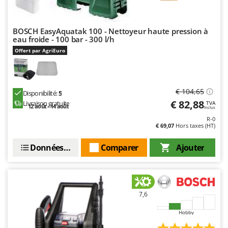
BOSCH EasyAquatak 100 - Nettoyeur haute pression à
eau froide - 100 bar - 300 l/h
Offert par AgriEuro
€ 104,65
Disponibilité:
5
€ 82,88
Livraison gratuite
TVA
12 août - 14 août
Inclus
R-0
€ 69,07
Hors taxes (HT)
Données techniques
Comparer
Ajouter
7,6
Hobby