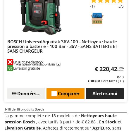
(1)
5/5
BOSCH UniversalAquatak 36V-100 - Nettoyeur haute
pression à batterie - 100 Bar - 36V - SANS BATTERIE ET
SANS CHARGEUR
En rupture de stock
Alertez-moi de la disponibilité
€ 220,42
Livraison gratuite
TVA
Inclus
R-13
€ 183,68
Hors taxes (HT)
Données techniques
Comparer
Alertez-moi
1-18
de 18 produits Bosch
La gamme complète de 18 modèles de
Nettoyeurs haute
pression Bosch
, avec tarifs à partir de € 82.88 ,
En Stock
et
Livraison Gratuite
. Achetez directement sur
AgriEuro
, sans