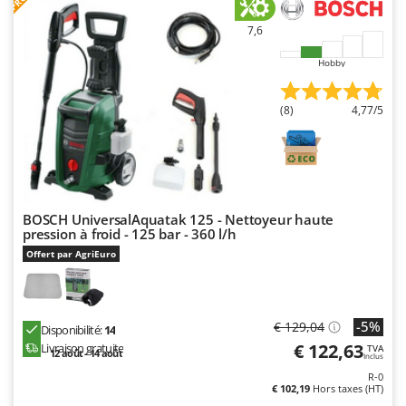
Tondeuses autoportées
Lampacrescia - MGM
7,6
Tondeuses débroussailleuses thermiques
Landxcape
Trancheuses
LAR Casalinghi
Hobby
Trancheuses de sol
Lavor
(8)
4,77/5
Transpalettes
Linea VZ
Treuils de débardage
Lisam
Tronçonneuses
Lotusgrill
V
M
BOSCH UniversalAquatak 125 - Nettoyeur haute
Vêtements de Sécurité
M.A.I.BO.
pression à froid - 125 bar - 360 l/h
Vibroculteurs à tracteur
Macom
Offert par AgriEuro
Macte Ovens
Makita
-5%
€ 129,04
Disponibilité:
14
MAMMAMIA
€ 122,63
Livraison gratuite
TVA
12 août - 14 août
Inclus
Marcato
R-0
Marina Systems
€ 102,19
Hors taxes (HT)