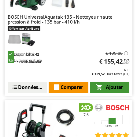
Resto Italia
Ribimex
BOSCH UniversalAquatak 135 - Nettoyeur haute
Ripartrak
pression à froid - 135 bar - 410 l/h
Offert par AgriEuro
Ritter
River Systems
Robomow
€ 199,88
Disponibilité:
42
Rossofuoco
€ 155,42
Livraison gratuite
TVA
12 août - 14 août
Inclus
Rover Pompe
R-0
€ 129,52
Hors taxes (HT)
Royal Food
Ryobi
Données techniques
Comparer
Ajouter
S
S.T.P.
Santos
7,6
Sbaraglia
Semi-Pro
Schnitzer