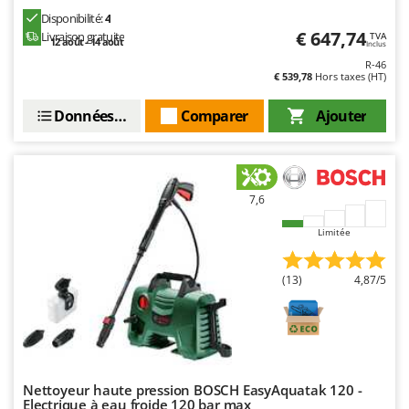
Disponibilité:
4
€ 647,74
Livraison gratuite
TVA
12 août - 14 août
Inclus
R-46
€ 539,78
Hors taxes (HT)
Données techniques
Comparer
Ajouter
7,6
Limitée
(13)
4,87/5
Nettoyeur haute pression BOSCH EasyAquatak 120 -
Electrique à eau froide 120 bar max