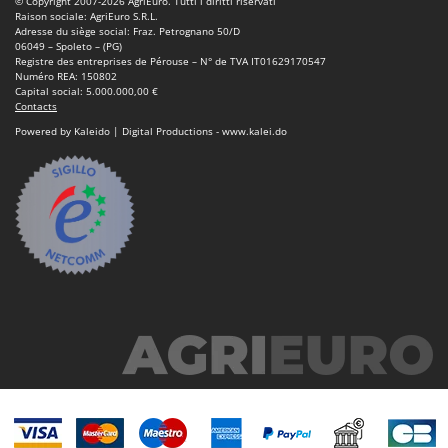
© Copyright 2007-2026 AgriEuro. Tutti i diritti riservati
Machines pour la transformation des fruits
Famur
Raison sociale: AgriEuro S.R.L.
Adresse du siège social: Fraz. Petrognano 50/D
Machines sous vide
FARMER
06049 – Spoleto – (PG)
Registre des entreprises de Pérouse – N° de TVA IT01629170547
Motobineuses
FBC
Numéro REA: 150802
Capital social: 5.000.000,00 €
Motoculteurs
Ferrari Group
Contacts
Motofaucheuses
Powered by Kaleido | Digital Productions - www.kalei.do
Ferroni
Motopompes pour irrigation
Ferrua
Moulins à céréales électriques
FIAC
Moulins à farine
FIEM
Fimar
N
Nettoyeurs et Balais à vapeur
FINI
Nettoyeurs haute pression
Fiorentini
Nettoyeurs tapis, moquettes et tapisseries
Fiskars
Flymo
P
Peignes vibreurs et Secoueurs à olives
Fontana Forni
Pelles rétros pour tracteur
Forest Master