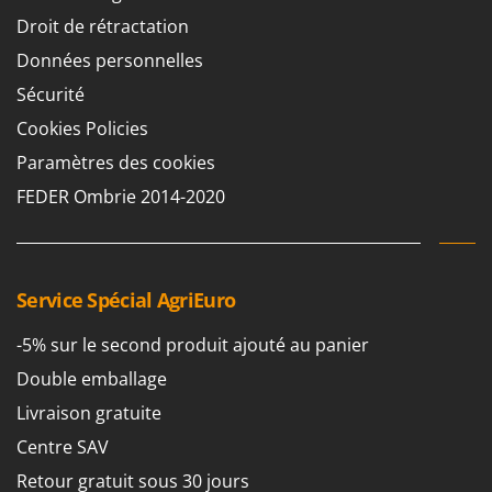
Chaudrons électriques pour polenta
Barbieri
Droit de rétractation
Cisailles à gazon à batterie
Batavia
Données personnelles
Cisailles taille-haies manuelles
Benassi
Sécurité
Climatiseurs
Beper
Cookies Policies
Compresseurs d'air électriques
Berkel
Paramètres des cookies
Compresseurs pour la récolte des olives et la taille
Bernardi
FEDER Ombrie 2014-2020
Coupe-bordures - Trimmers
Bertolini Pumps
Coupe-branches
Besser Vacuum
Couveuses à œufs
Bestway
Service Spécial AgriEuro
Cultivateurs Tiller à ressorts - Extirpateurs
Beta tools
-5% sur le second produit ajouté au panier
Bissell
D
Débroussailleuses
Double emballage
Black & Decker
Décompacteurs agricoles
Livraison gratuite
BlackStone
Découpeurs plasma
Blue Bird
Centre SAV
Déplaqueuses de gazon
Bomet
Retour gratuit sous 30 jours