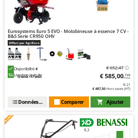
Master
Mastercook
Masterpro
McCulloch
Eurosystems Euro 5 EVO - Motobineuse à essence 7 CV -
B&S Serie CR950 OHV
MCH
Offert par AgriEuro
Michelin
Mille
€ 652,47
Minox
Disponibilité:
4
€ 585,00
Livraison gratuite
TVA
Mockmill
13 août - 17 août
Inclus
R-21
More than chef
€ 487,50
Hors taxes (HT)
MOSA
Données techniques
Comparer
Ajouter
MOVA
Mowox
PROMO
MTD
8,3