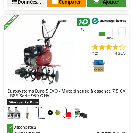
Données techniques
Comparer
Ajouter
+70 VENDUS
8,1
Hobby
(12)
4,36/5
Eurosystems Euro 5 EVO - Motobineuse à essence 7,5 CV
- B&S Serie 950 OHV
Offert par AgriEuro
Disponibilité:
2
TVA