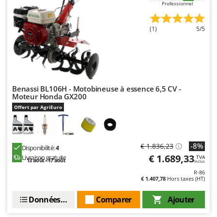
N
Professionnel
New O.M.R.A.
Nilfisk
(1)
5/5
Ninja
Novatec
Novital
NuAir
Benassi BL106H - Motobineuse à essence 6,5 CV -
NuovaFac
Moteur Honda GX200
Offert par AgriEuro
O
Officine Savioli
Oliviero
-8%
€ 1.836,23
Disponibilité:
4
Olix
€ 1.689,33
Livraison gratuite
TVA
13 août - 17 août
Inclus
OMA
R-86
Omas
€ 1.407,78
Hors taxes (HT)
Ompagrill
Données techniques
Comparer
Ajouter
Ooni