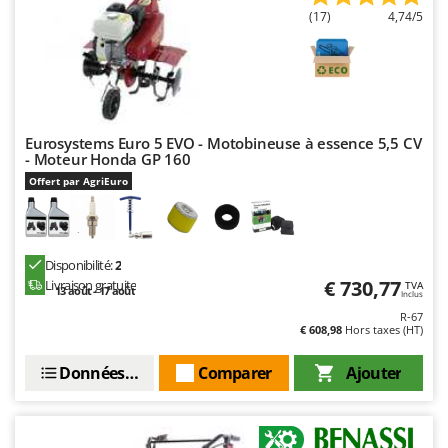
Worx
(17)
4,74/5
Y
Yard Force
Z
Zanon
Eurosystems Euro 5 EVO - Motobineuse à essence 5,5 CV
Zephir
- Moteur Honda GP 160
ZGrills
Offert par AgriEuro
Zodiac
Zomax
Disponibilité:
2
€ 730,77
Livraison gratuite
TVA
13 août - 17 août
Inclus
R-67
€ 608,98
Hors taxes (HT)
Données techniques
Comparer
Ajouter