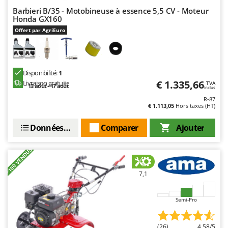
Barbieri B/35 - Motobineuse à essence 5,5 CV - Moteur
Honda GX160
Offert par AgriEuro
Disponibilité:
1
€ 1.335,66
Livraison gratuite
TVA
13 août - 17 août
Inclus
R-87
€ 1.113,05
Hors taxes (HT)
Données techniques
Comparer
Ajouter
+100 VENDUS
7,1
Semi-Pro
(26)
4,58/5