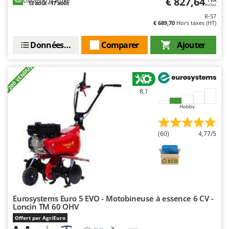
€ 827,64
Livraison gratuite
13 août - 17 août
Inclus
R-57
€ 689,70
Hors taxes (HT)
Données techniques
Comparer
Ajouter
+200 VENDUS
8,1
Hobby
(60)
4,77/5
Eurosystems Euro 5 EVO - Motobineuse à essence 6 CV -
Loncin TM 60 OHV
Offert par AgriEuro