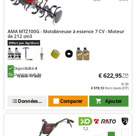
AMA MTZ100G - Motobineuse à essence 7 CV - Moteur
de 212 cm3
Offert par AgriEuro
Disponibilité:
4
€ 622,95
Livraison gratuite
TVA
13 août - 17 août
Inclus
R-39
€ 519,13
Hors taxes (HT)
Données techniques
Comparer
Ajouter
7,2