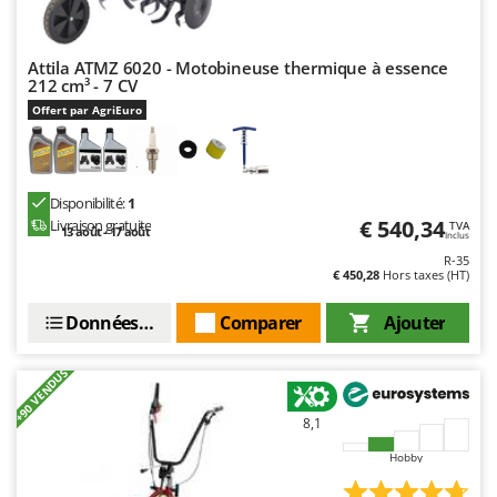
Troy-Bilt
U
Attila ATMZ 6020 - Motobineuse thermique à essence
Udor
212 cm³ - 7 CV
Unger
Offert par AgriEuro
V
Verdemax
Disponibilité:
1
Vesco
€ 540,34
Livraison gratuite
TVA
13 août - 17 août
Inclus
Volpi
R-35
€ 450,28
Hors taxes (HT)
W
Waldner
Données techniques
Comparer
Ajouter
Weber
WIDU
+90 VENDUS
Wiper EcoRobot
8,1
Wolf Garten
Hobby
Wortex