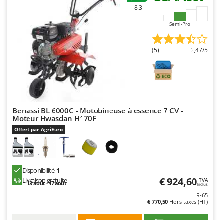
8,3
Semi-Pro
(5)
3,47/5
Benassi BL 6000C - Motobineuse à essence 7 CV -
Moteur Hwasdan H170F
Offert par AgriEuro
Disponibilité:
1
€ 924,60
Livraison gratuite
TVA
13 août - 17 août
Inclus
R-65
€ 770,50
Hors taxes (HT)