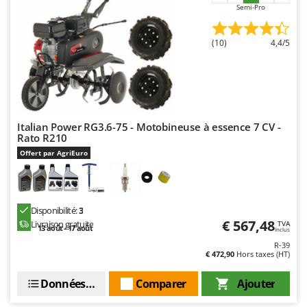
Semi-Pro
(10)
4,4/5
Italian Power RG3.6-75 - Motobineuse à essence 7 CV -
Rato R210
Offert par AgriEuro
Disponibilité:
3
€ 567,48
Livraison gratuite
TVA
13 août - 17 août
Inclus
R-39
€ 472,90
Hors taxes (HT)
Données techniques
Comparer
Ajouter