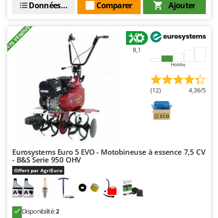
Données techniques
Comparer
Ajouter
Oriental Koshin
Outdoorchef
+70 VENDUS
P
Palazzetti
8,1
Palumbo Pavi
Hobby
Partisani
(12)
4,36/5
Paterlini
Philips
Pramac
Prismafood
Eurosystems Euro 5 EVO - Motobineuse à essence 7,5 CV
R
- B&S Serie 950 OHV
R.G.V.
Offert par AgriEuro
Rato
Reber
Redback
Disponibilité:
2