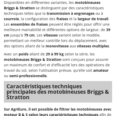
Disponibles en différentes variantes, les
motobineuses
Troy-Bilt
Briggs & Stratton
se distinguent par des caractéristiques
techniques telles que la
transmission à engrenages
ou à
U
Udor
courroie
, la configuration des
fraises
et la
largeur de travail
.
Les
ensembles de fraises
peuvent être réglés pour offrir une
Unger
meilleure maniabilité et différentes options de largeur, de
39
cm
jusqu'à
79 cm
. Les
vitesses
varient selon le modèle,
V
permettant un meilleur contrôle lors du déplacement, avec
Verdemax
des options allant de la
monovitesse
aux
vitesses multiples
.
Vesco
Avec un
poids
allant de
29 à 99 kg
selon la série, les
Volpi
motobineuses Briggs & Stratton
sont conçues pour assurer
un maximum de confort et d'efficacité lors des opérations de
W
travail du sol, selon l'utilisation prévue, qu'elle soit
amateur
Waldner
ou
semi-professionnelle
.
Weber
Caractéristiques techniques
WIDU
principales des motobineuses Briggs &
Wiper EcoRobot
Stratton
Wolf Garten
Sur AgriEuro, il est possible de filtrer les motobineuses avec
Wortex
moteur B & S selon leurs caractéristiques techniques
afin de