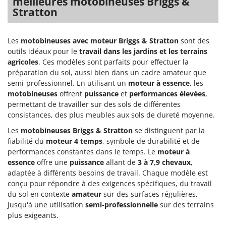
meilleures motobineuses Briggs &
Stiga
Stratton
Stocker
Sunseeker
Les
motobineuses avec moteur Briggs & Stratton
sont des
outils idéaux pour le
travail dans les jardins et les terrains
T
agricoles
. Ces modèles sont parfaits pour effectuer la
Tecla
préparation du sol, aussi bien dans un cadre amateur que
TecnoGen
semi-professionnel. En utilisant un
moteur à essence
, les
motobineuses
offrent
puissance
et
performances élevées
,
Tellarini Pompe
permettant de travailler sur des sols de différentes
Telwin
consistances, des plus meubles aux sols de dureté moyenne.
Tenco
Les
motobineuses Briggs & Stratton
se distinguent par la
Tineco
fiabilité du
moteur 4 temps
, symbole de durabilité et de
performances constantes dans le temps. Le
moteur à
Titania
essence
offre une
puissance
allant de
3 à 7,9 chevaux
,
Tornado
adaptée à différents besoins de travail. Chaque modèle est
conçu pour répondre à des exigences spécifiques, du travail
Tre Spade
du sol en contexte
amateur
sur des surfaces régulières,
Trev - Abrek - TecnoVIR
jusqu'à une utilisation
semi-professionnelle
sur des terrains
plus exigeants.
Trotec