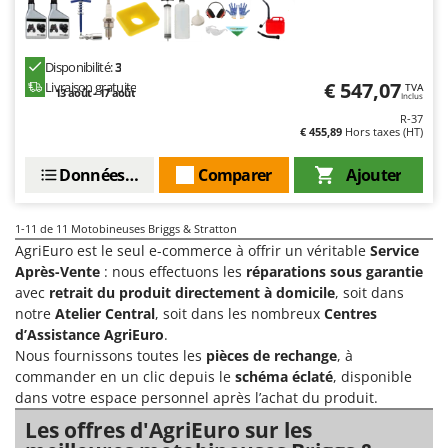
Seven Italy
Shark
Disponibilité:
3
Silky
€ 547,07
Livraison gratuite
TVA
13 août - 17 août
Simatech
Inclus
R-37
Sirman
€ 455,89
Hors taxes (HT)
Skil
Données techniques
Comparer
Ajouter
Smartwood
Smeg
1-11
de 11 Motobineuses Briggs & Stratton
Snapper
AgriEuro est le seul e-commerce à offrir un véritable
Service
Après-Vente
: nous effectuons les
réparations sous garantie
Solidur
avec
retrait du produit directement à domicile
, soit dans
Spice Electronics
notre
Atelier Central
, soit dans les nombreux
Centres
d’Assistance AgriEuro
.
Spiralmac
Nous fournissons toutes les
pièces de rechange
, à
Spring Protezione
commander en un clic depuis le
schéma éclaté
, disponible
dans votre espace personnel après l’achat du produit.
Spyro
Les offres d'AgriEuro sur les
Stanley