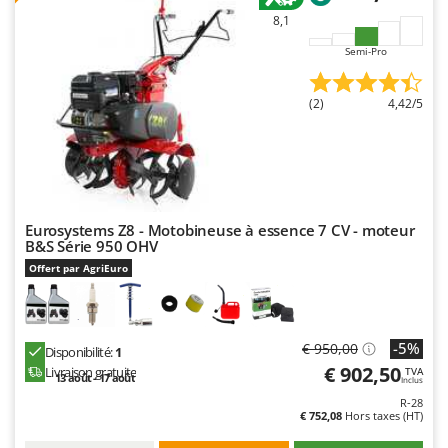
N
New O.M.R.A.
8,1
Nilfisk
Semi-Pro
Ninja
Novatec
(2)
4,42/5
Novital
NuAir
NuovaFac
Eurosystems Z8 - Motobineuse à essence 7 CV - moteur
O
B&S Série 950 OHV
Officine Savioli
Offert par AgriEuro
Oliviero
Olix
OMA
-5%
€ 950,00
Disponibilité:
1
Omas
€ 902,50
Livraison gratuite
TVA
13 août - 17 août
Inclus
Ompagrill
R-28
€ 752,08
Hors taxes (HT)
Ooni