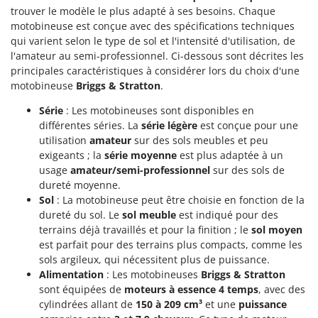
Worx
trouver le modèle le plus adapté à ses besoins. Chaque
motobineuse est conçue avec des spécifications techniques
Y
qui varient selon le type de sol et l'intensité d'utilisation, de
Yard Force
l'amateur au semi-professionnel. Ci-dessous sont décrites les
principales caractéristiques à considérer lors du choix d'une
Z
motobineuse
Briggs & Stratton
.
Zanon
Zephir
Série
: Les motobineuses sont disponibles en
différentes séries. La
série légère
est conçue pour une
ZGrills
utilisation
amateur
sur des sols meubles et peu
Zodiac
exigeants ; la
série moyenne
est plus adaptée à un
usage
amateur/semi-professionnel
sur des sols de
Zomax
dureté moyenne.
Sol
: La motobineuse peut être choisie en fonction de la
dureté du sol. Le
sol meuble
est indiqué pour des
terrains déjà travaillés et pour la finition ; le
sol moyen
est parfait pour des terrains plus compacts, comme les
sols argileux, qui nécessitent plus de puissance.
Alimentation
: Les motobineuses
Briggs & Stratton
sont équipées de
moteurs à essence 4 temps
, avec des
cylindrées allant de
150 à 209 cm³
et une
puissance