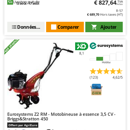
€ 827,64
Livraison gratuite
TVA
Resto Italia
13 août - 17 août
Inclus
Ribimex
R-57
€ 689,70
Hors taxes (HT)
Ripartrak
Données techniques
Comparer
Ajouter
Ritter
River Systems
+600 VENDUS
Robomow
8,1
Rossofuoco
Hobby
Rover Pompe
Royal Food
(123)
4,62/5
Ryobi
S
S.T.P.
Santos
Eurosystems Z2 RM - Motobineuse à essence 3,5 CV -
Sbaraglia
Briggs&Stratton 450
Schnitzer
Offert par AgriEuro