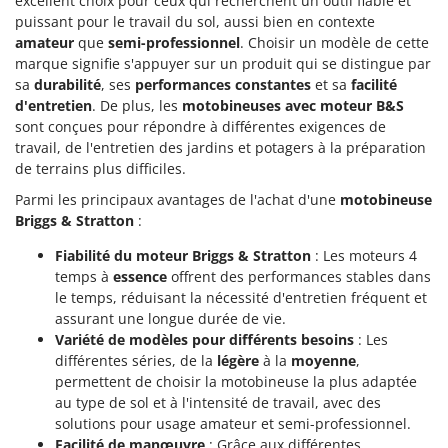
excellent choix pour ceux qui recherchent un outil fiable et
puissant pour le travail du sol, aussi bien en contexte
amateur
que
semi-professionnel
. Choisir un modèle de cette
marque signifie s'appuyer sur un produit qui se distingue par
sa
durabilité
, ses
performances constantes
et sa
facilité
d'entretien
. De plus, les
motobineuses avec moteur B&S
sont conçues pour répondre à différentes exigences de
travail, de l'entretien des jardins et potagers à la préparation
de terrains plus difficiles.
Parmi les principaux avantages de l'achat d'une
motobineuse
Briggs & Stratton
:
Fiabilité du moteur Briggs & Stratton
: Les moteurs 4
temps à
essence
offrent des performances stables dans
le temps, réduisant la nécessité d'entretien fréquent et
assurant une longue durée de vie.
Variété de modèles pour différents besoins
: Les
différentes séries, de la
légère
à la
moyenne
,
permettent de choisir la motobineuse la plus adaptée
au type de sol et à l'intensité de travail, avec des
solutions pour usage amateur et semi-professionnel.
Facilité de manœuvre
: Grâce aux différentes