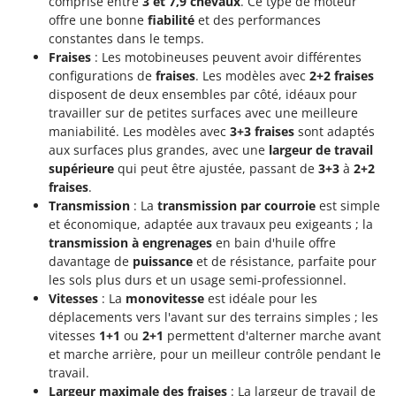
comprise entre
3 et 7,9 chevaux
. Ce type de moteur
offre une bonne
fiabilité
et des performances
constantes dans le temps.
Fraises
: Les motobineuses peuvent avoir différentes
configurations de
fraises
. Les modèles avec
2+2 fraises
disposent de deux ensembles par côté, idéaux pour
travailler sur de petites surfaces avec une meilleure
maniabilité. Les modèles avec
3+3 fraises
sont adaptés
aux surfaces plus grandes, avec une
largeur de travail
supérieure
qui peut être ajustée, passant de
3+3
à
2+2
fraises
.
Transmission
: La
transmission par courroie
est simple
et économique, adaptée aux travaux peu exigeants ; la
transmission à engrenages
en bain d'huile offre
davantage de
puissance
et de résistance, parfaite pour
les sols plus durs et un usage semi-professionnel.
Vitesses
: La
monovitesse
est idéale pour les
déplacements vers l'avant sur des terrains simples ; les
vitesses
1+1
ou
2+1
permettent d'alterner marche avant
et marche arrière, pour un meilleur contrôle pendant le
travail.
Largeur maximale des fraises
: La largeur de travail de