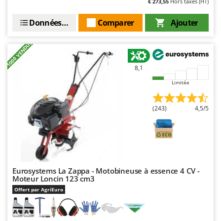
€ 273,55
Hors taxes (HT)
Données techniques
Comparer
Ajouter
+1000 VENDUS
8,1
Limitée
(243)
4,5/5
Eurosystems La Zappa - Motobineuse à essence 4 CV -
Moteur Loncin 123 cm3
Offert par AgriEuro