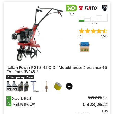
Worx
Y
7,2
Yard Force
Limitée
Z
Zanon
(4)
4,5/5
Zephir
ZGrills
Zodiac
Zomax
Italian Power RG1.3-45 Q-D - Motobineuse à essence 4,5
CV - Rato RV145-S
Offert par AgriEuro
€ 353,95
Disponibilité:
5
€ 328,26
Livraison gratuite
TVA
13 août - 17 août
Inclus
R-15