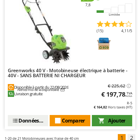
7,8
Limitée
(15)
4,11/5
Greenworks 40 V - Motobineuse électrique à batterie -
40V - SANS BATTERIE NI CHARGEUR
€ 225,62
Disponible à partir du 22/08/2026
Alertez-moi de la disponibilité
€ 197,78
Livraison gratuite
TVA
Inclus
R-5
€ 164,82
Hors taxes (HT)
Données techniques
Comparer
Ajouter
1
2
1-20
de 21 Motobineuses avec fraise de 40 cm