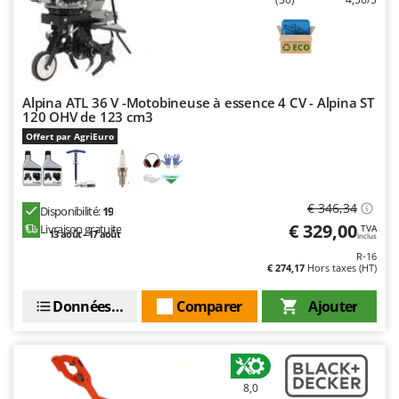
N
New O.M.R.A.
Nilfisk
Ninja
Novatec
Alpina ATL 36 V -Motobineuse à essence 4 CV - Alpina ST
120 OHV de 123 cm3
Novital
Offert par AgriEuro
NuAir
NuovaFac
€ 346,34
O
Disponibilité:
19
Officine Savioli
€ 329,00
Livraison gratuite
TVA
13 août - 17 août
Inclus
Oliviero
R-16
€ 274,17
Hors taxes (HT)
Olix
OMA
Données techniques
Comparer
Ajouter
Omas
Ompagrill
Ooni
8,0