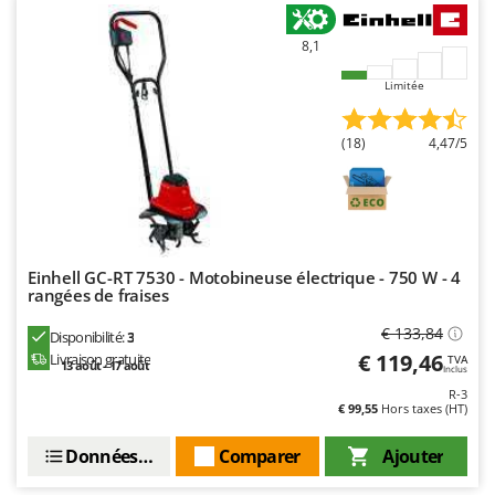
Troy-Bilt
8,1
U
Udor
Limitée
Unger
(18)
4,47/5
V
Verdemax
Vesco
Volpi
Einhell GC-RT 7530 - Motobineuse électrique - 750 W - 4
W
rangées de fraises
Waldner
€ 133,84
Weber
Disponibilité:
3
€ 119,46
Livraison gratuite
TVA
13 août - 17 août
WIDU
Inclus
R-3
Wiper EcoRobot
€ 99,55
Hors taxes (HT)
Wolf Garten
Données techniques
Comparer
Ajouter
Wortex