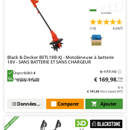
Oriental Koshin
Outdoorchef
Limitée
P
(14)
4,64/5
Palazzetti
Palumbo Pavi
Partisani
Paterlini
Black & Decker BETL18B-XJ - Motobineuse à batterie
18V - SANS BATTERIE ET SANS CHARGEUR
Philips
€ 177,10
Pramac
Disponibilité:
4
€ 169,98
Livraison gratuite
TVA
13 août - 17 août
Prismafood
Inclus
R-9
€ 141,65
Hors taxes (HT)
R
R.G.V.
Données techniques
Comparer
Ajouter
Rato
Reber
+1000 VENDUS
Redback