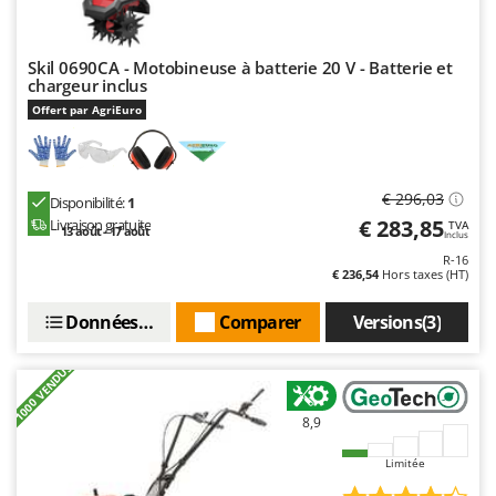
Skil 0690CA - Motobineuse à batterie 20 V - Batterie et
chargeur inclus
Offert par AgriEuro
€ 296,03
Disponibilité:
1
€ 283,85
Livraison gratuite
TVA
13 août - 17 août
Inclus
R-16
€ 236,54
Hors taxes (HT)
Données techniques
Comparer
Versions(3)
+1000 VENDUS
8,9
Limitée