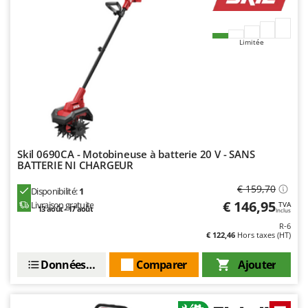
Seven Italy
Shark
Limitée
Silky
Simatech
Sirman
Skil
Smartwood
Smeg
Skil 0690CA - Motobineuse à batterie 20 V - SANS
BATTERIE NI CHARGEUR
Snapper
€ 159,70
Disponibilité:
1
Solidur
€ 146,95
Livraison gratuite
TVA
13 août - 17 août
Spice Electronics
Inclus
R-6
Spiralmac
€ 122,46
Hors taxes (HT)
Spring Protezione
Données techniques
Comparer
Ajouter
Spyro
Stanley