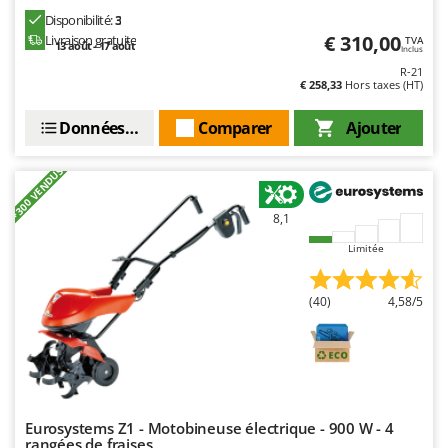
Disponibilité:
3
€ 310,00
Livraison gratuite
TVA
13 août - 17 août
Inclus
R-21
€ 258,33
Hors taxes (HT)
Données techniques
Comparer
Ajouter
+300 VENDUS
8,1
Limitée
(40)
4,58/5
Eurosystems Z1 - Motobineuse électrique - 900 W - 4
rangées de fraises