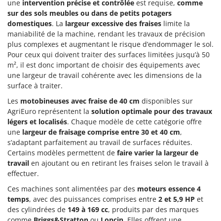
une
intervention précise et contrôlée
est requise,
comme
sur des sols meubles ou dans de petits potagers
domestiques
. La
largeur excessive des fraises
limite la
maniabilité de la machine, rendant les travaux de précision
plus complexes et augmentant le risque d’endommager le sol.
Pour ceux qui doivent traiter des surfaces limitées jusqu’à 50
m², il est donc important de choisir des équipements avec
une largeur de travail cohérente avec les dimensions de la
surface à traiter.
Les
motobineuses avec fraise de 40 cm
disponibles sur
AgriEuro représentent la
solution optimale pour des travaux
légers et localisés
. Chaque modèle de cette catégorie offre
une
largeur de fraisage comprise entre 30 et 40 cm
,
s’adaptant parfaitement au travail de surfaces réduites.
Certains modèles permettent de
faire varier la largeur de
travail
en ajoutant ou en retirant les fraises selon le travail à
effectuer.
Ces machines sont alimentées par des
moteurs essence 4
temps
, avec des puissances comprises entre
2 et 5,9 HP
et
des cylindrées de
149 à 169 cc
, produits par des marques
comme
Briggs&Stratton
ou
Loncin
. Elles offrent une