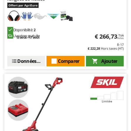
Offert par AgriEuro
Disponibilité:
2
€ 266,73
Livraison gratuite
TVA
13 août - 17 août
Inclus
R-17
€ 222,28
Hors taxes (HT)
Données techniques
Comparer
Ajouter
Limitée