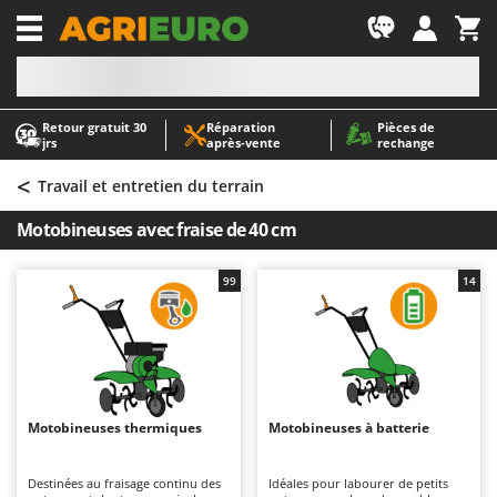
-1
Retour gratuit 30
Réparation
Pièces de
A
A
jrs
après‑vente
rechange
Abris de jardin
ABAC
<
Accessoires pour tracteurs tondeuses autoportés
AgriEuro Premium
Travail et entretien du terrain
Aérateurs Scarificateurs pour gazon
AgriEuro TOP-LINE
Motobineuses avec fraise de 40 cm
Arracheuses de pommes de terre pour tracteur
AGT
Aspirateurs - Balais Électriques
Aima
99
14
Aspirateurs à cendres
Airmec
Aspirateurs à feuilles sur roues
AL-KO
Aspirateurs de piscine
ALA 2000
Aspirateurs Multifonctions
Alce
Motobineuses thermiques
Motobineuses à batterie
Atomiseurs agricoles pour tracteurs
Alpina
Atomiseurs pour traitements
Ama
Destinées au fraisage continu des
Idéales pour labourer de petits