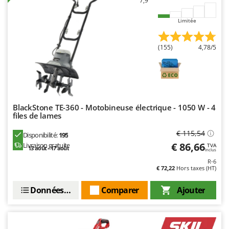
7,9
Resto Italia
Ribimex
Limitée
Ripartrak
(155)
4,78/5
Ritter
River Systems
Robomow
Rossofuoco
BlackStone TE-360 - Motobineuse électrique - 1050 W - 4
Rover Pompe
files de lames
Royal Food
€ 115,54
Disponibilité:
195
Ryobi
€ 86,66
Livraison gratuite
TVA
13 août - 17 août
Inclus
R-6
S
€ 72,22
Hors taxes (HT)
S.T.P.
Santos
Données techniques
Comparer
Ajouter
Sbaraglia
Schnitzer