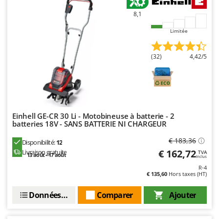
Stiga
8,1
Stocker
Limitée
Sunseeker
T
(32)
4,42/5
Tecla
TecnoGen
Tellarini Pompe
Telwin
Einhell GE-CR 30 Li - Motobineuse à batterie - 2
Tenco
batteries 18V - SANS BATTERIE NI CHARGEUR
Tineco
€ 183,36
Disponibilité:
12
Titania
€ 162,72
Livraison gratuite
TVA
13 août - 17 août
Inclus
Tornado
R-4
€ 135,60
Hors taxes (HT)
Tre Spade
Données techniques
Comparer
Ajouter
Trev - Abrek - TecnoVIR
Trotec