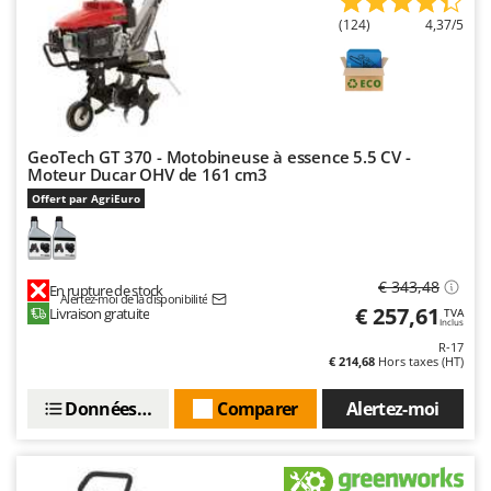
(124)
4,37/5
GeoTech GT 370 - Motobineuse à essence 5.5 CV -
Moteur Ducar OHV de 161 cm3
Offert par AgriEuro
€ 343,48
En rupture de stock
Alertez-moi de la disponibilité
€ 257,61
Livraison gratuite
TVA
Inclus
R-17
€ 214,68
Hors taxes (HT)
Données techniques
Comparer
Alertez-moi