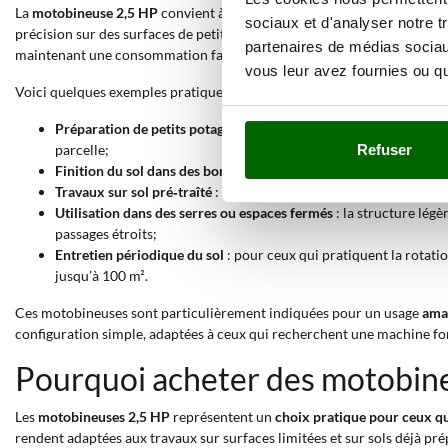
La
motobineuse 2,5 HP
convient à la
labour et au travail de sols souple
sociaux et d'analyser notre t
précision sur des surfaces de petites dimensions, comme potagers famil
partenaires de médias sociaux
maintenant une consommation faible et un démarrage facilité.
vous leur avez fournies ou qu'
Voici quelques exemples pratiques dans lesquels l’emploi d’une motobi
Préparation de petits potagers domestiques
: la largeur de trav
parcelle;
Refuser
Finition du sol dans des bordures ou jardins
: l’action des frais
Travaux sur sol pré‑traîté
: les motobineuses de cette catégorie 
Utilisation dans des serres ou espaces fermés
: la structure lég
passages étroits;
Entretien périodique du sol
: pour ceux qui pratiquent la rotati
jusqu’à 100 m².
Ces motobineuses sont particulièrement indiquées pour un usage
amat
configuration simple, adaptées à ceux qui recherchent une machine fon
Pourquoi acheter des motobine
Les
motobineuses 2,5 HP
représentent un
choix pratique pour ceux qui
rendent adaptées aux travaux sur surfaces limitées et sur sols déjà pr