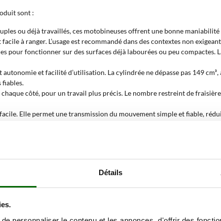
oduit sont :
ouples ou déjà travaillés, ces motobineuses offrent une bonne maniabilité
 et facile à ranger. L’usage est recommandé dans des contextes non exigeant
s pour fonctionner sur des surfaces déjà labourées ou peu compactes. L
 autonomie et facilité d’utilisation. La cylindrée ne dépasse pas 149 cm³
fiables.
aque côté, pour un travail plus précis. Le nombre restreint de fraisières 
facile. Elle permet une transmission du mouvement simple et fiable, rédui
lifie la conduite et l’utilisation. Adaptée aux travaux linéaires sur surfac
rier en ajoutant ou en retirant des éléments. Ceci permet d’adapter la motob
comme ultra‑légers, pour un usage très limité. Ceux entre 30 et 39 kg app
Détails
nsionnée pour travailler des surfaces réduites. Les recommandations d’A
e 2,5 HP ?
ies.
e personnaliser le contenu et les annonces, d'offrir des fonctio