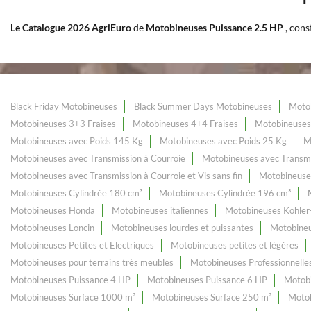
Le Catalogue 2026 AgriEuro
de
Motobineuses Puissance 2.5 HP
, cons
Black Friday Motobineuses
Black Summer Days Motobineuses
Motob
Motobineuses 3+3 Fraises
Motobineuses 4+4 Fraises
Motobineuses
Motobineuses avec Poids 145 Kg
Motobineuses avec Poids 25 Kg
M
Motobineuses avec Transmission à Courroie
Motobineuses avec Transmi
Motobineuses avec Transmission à Courroie et Vis sans fin
Motobineuse
Motobineuses Cylindrée 180 cm³
Motobineuses Cylindrée 196 cm³
Motobineuses Honda
Motobineuses italiennes
Motobineuses Kohler
Motobineuses Loncin
Motobineuses lourdes et puissantes
Motobine
Motobineuses Petites et Electriques
Motobineuses petites et légères
Motobineuses pour terrains très meubles
Motobineuses Professionnelle
Motobineuses Puissance 4 HP
Motobineuses Puissance 6 HP
Motobi
Motobineuses Surface 1000 m²
Motobineuses Surface 250 m²
Motob