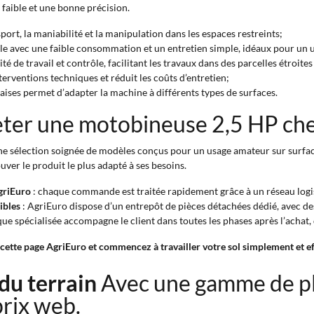
faible et une bonne précision.
nsport, la maniabilité et la manipulation dans les espaces restreints;
le avec une faible consommation et un entretien simple, idéaux pour un 
 de travail et contrôle, facilitant les travaux dans des parcelles étroites
terventions techniques et réduit les coûts d’entretien;
raises permet d’adapter la machine à différents types de surfaces.
eter une motobineuse 2,5 HP che
e sélection soignée de modèles conçus pour un usage amateur sur surfa
rouver le produit le plus adapté à ses besoins.
AgriEuro
: chaque commande est traitée rapidement grâce à un réseau logistiq
ibles
: AgriEuro dispose d’un entrepôt de pièces détachées dédié, avec d
ue spécialisée accompagne le client dans toutes les phases après l’achat, d
ette page AgriEuro et commencez à travailler votre sol simplement et e
 du terrain
Avec une gamme de p
prix web.