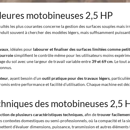
illeures motobineuses 2,5 HP
icultés les plus courantes concerne la gestion des surfaces souples mais ir
duit souvent à chercher des modèles légers, mais suffisamment puissants
evaux
, idéales pour
labourer et finaliser des surfaces limitées comme peti
ourroie
simplifient le contrôle même pour les utilisateurs moins expérim
ge du sol avec une largeur de travail variable entre
39 et 69 cm
. Le tout
connus.
ateur
, ayant besoin d’un
outil pratique pour des travaux légers
, particuli
s entre performance et facilité d’utilisation. Chaque machine est décrite
echniques des motobineuses 2,5 
nction de plusieurs caractéristiques techniques
, afin de
trouver facilement
s contextes domestiques ou semi‑professionnels, où la compacité et la sim
ttent d’évaluer dimensions, puissance, transmission et autres éléments 