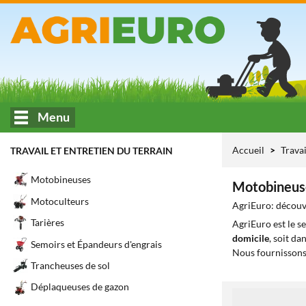
Menu
Accueil
Travai
TRAVAIL ET ENTRETIEN DU TERRAIN
Motobineuses
Motobineus
Motoculteurs
AgriEuro: découvr
Tarières
AgriEuro est le s
domicile
, soit da
Semoirs et Épandeurs d'engrais
Nous fournissons
Trancheuses de sol
Déplaqueuses de gazon
1