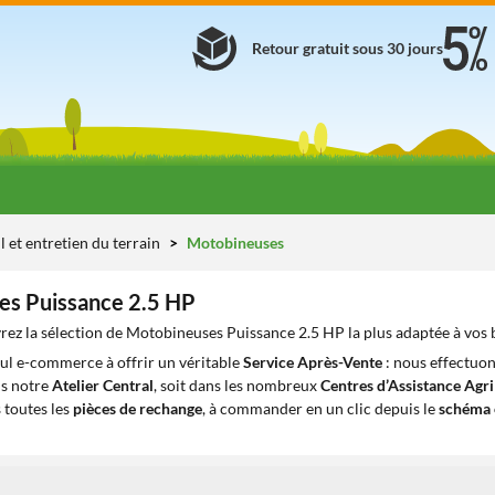
Retour gratuit sous 30 jours
l et entretien du terrain
Motobineuses
es Puissance 2.5 HP
ez la sélection de Motobineuses Puissance 2.5 HP la plus adaptée à vos 
eul e-commerce à offrir un véritable
Service Après-Vente
: nous effectuon
ns notre
Atelier Central
, soit dans les nombreux
Centres d’Assistance Agr
 toutes les
pièces de rechange
, à commander en un clic depuis le
schéma 
1
1