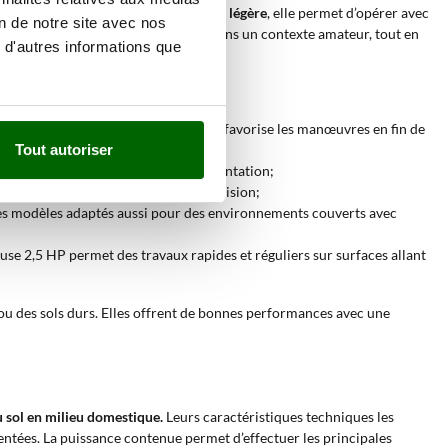
ire. Grâce à sa
structure compacte et légère
, elle permet d’opérer avec
on de notre site avec nos
sure des performances adéquates dans un contexte amateur, tout en
 d'autres informations que
e cultures, tandis que le poids réduit favorise les manœuvres en fin de
Tout autoriser
a rendant adaptée au semis ou à la plantation;
mplétant le travail avec plus de précision;
t ces modèles adaptés aussi pour des environnements couverts avec
use 2,5 HP permet des travaux rapides et réguliers sur surfaces allant
es ou des sols durs. Elles offrent de bonnes performances avec une
u sol en milieu domestique.
Leurs caractéristiques techniques les
mentées. La puissance contenue permet d’effectuer les principales