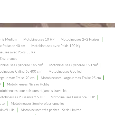
érie Médium
Motobineuses 10 HP
Motobineuses 2+2 Fraises
c fraise de 40 cm
Motobineuses avec Poids 120 Kg
euses avec Poids 55 Kg
 Engrenages
obineuses Cylindrée 145 cm³
Motobineuses Cylindrée 150 cm³
obineuses Cylindrée 400 cm³
Motobineuses GeoTech
rgeur max Fraise 90 cm
Motobineuses Largeur max Fraise 95 cm
3
Motobineuses Niveau Hobby
tobineuses pour sols durs et jamais travaillés
otobineuses Puissance 2.5 HP
Motobineuses Puissance 3 HP
ato
Motobineuses Semi-professionnelles
in d'Huile
Motobineuses très petites - Série Limitée