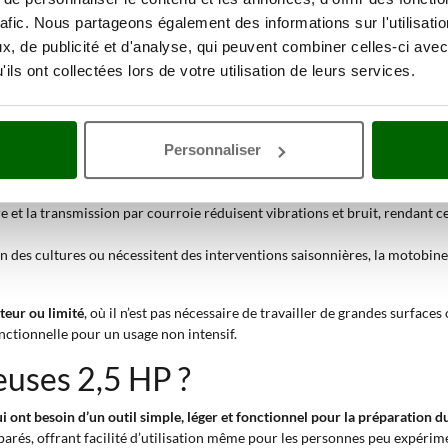
s ou déjà cultivés
, là où une grande force de pénétration n’est pas nécessa
rafic. Nous partageons également des informations sur l'utilisati
iaux ou jardins. L’utilisation d’un
moteur à essence de 2 à 2,9 chevaux
as
, de publicité et d'analyse, qui peuvent combiner celles-ci avec
ils ont collectées lors de votre utilisation de leurs services.
neuse 2,5 HP est indiqué :
ail variable entre 39 et 69 cm permet de s’adapter aux espaces étroits entr
Personnaliser
es 2+2 permet de fragmenter efficacement la couche superficielle du sol, l
conviennent dans des contextes où le sol a déjà été ameubli ou labouré, co
ère et la transmission par courroie réduisent vibrations et bruit, rendan
on des cultures ou nécessitent des interventions saisonnières, la motobine
eur ou limité
, où il n’est pas nécessaire de travailler de grandes surfac
ctionnelle pour un usage non intensif.
uses 2,5 HP ?
 ont besoin d’un outil simple, léger et fonctionnel pour la préparation d
éparés, offrant facilité d’utilisation même pour les personnes peu expéri