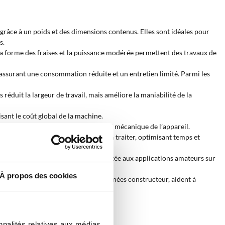
 grâce à un poids et des dimensions contenus. Elles sont idéales pour
s.
a forme des fraises et la puissance modérée permettent des travaux de
, assurant une consommation réduite et un entretien limité. Parmi les
réduit la largeur de travail, mais améliore la maniabilité de la
sant le coût global de la machine.
es régulières, elle limite la complexité mécanique de l’appareil.
ineuse à la largeur utile de la zone à traiter, optimisant temps et
artiennent à la catégorie légère, adaptée aux applications amateurs sur
À propos des cookies
griEuro, plus prudentes que les données constructeur, aident à
nnalités relatives aux médias