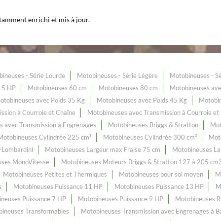
tamment enrichi et mis à jour.
ineuses - Série Lourde
Motobineuses - Série Légère
Motobineuses - S
 5 HP
Motobineuses 60 cm
Motobineuses 80 cm
Motobineuses ave
otobineuses avec Poids 35 Kg
Motobineuses avec Poids 45 Kg
Motobin
ssion à Courroie et Chaîne
Motobineuses avec Transmission à Courroie et
s avec Transmission à Engrenages
Motobineuses Briggs & Stratton
Mot
Motobineuses Cylindrée 225 cm³
Motobineuses Cylindrée 300 cm³
Mot
-Lombardini
Motobineuses Largeur max Fraise 75 cm
Motobineuses La
uses MonoVitesse
Motobineuses Moteurs Briggs & Stratton 127 à 205 cm
Motobineuses Petites et Thermiques
Motobineuses pour sol moyen
Mo
s
Motobineuses Puissance 11 HP
Motobineuses Puissance 13 HP
M
neuses Puissance 7 HP
Motobineuses Puissance 9 HP
Motobineuses R
ineuses Transformables
Motobineuses Transmission avec Engrenages à Ba