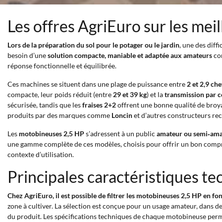
Les offres AgriEuro sur les me
Lors de la préparation du sol pour le potager ou le jardin
, une des diff
besoin d’une
solution compacte, maniable et adaptée aux amateurs
con
réponse fonctionnelle et équilibrée.
Ces machines se situent dans une plage de puissance entre
2 et 2,9 ch
compacte, leur poids réduit (entre
29 et 39 kg
) et la
transmission par c
sécurisée, tandis que les
fraises 2+2
offrent une bonne qualité de broya
produits par des marques comme
Loncin
et d’autres constructeurs re
Les
motobineuses 2,5 HP
s’adressent à un public
amateur ou semi‑am
une gamme complète de ces modèles, choisis pour offrir un bon compromi
contexte d’utilisation.
Principales caractéristiques t
Chez AgriEuro, il est possible de filtrer les motobineuses 2,5 HP en fo
zone à cultiver. La sélection est conçue pour un usage amateur, dans de
du produit. Les spécifications techniques de chaque motobineuse perme