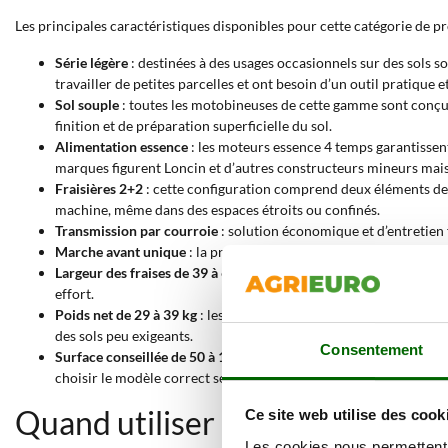
Les principales caractéristiques disponibles pour cette catégorie de pr
Série légère
: destinées à des usages occasionnels sur des sols s
travailler de petites parcelles et ont besoin d’un outil pratique
Sol souple
: toutes les motobineuses de cette gamme sont conçue
finition et de préparation superficielle du sol.
Alimentation essence
: les moteurs essence 4 temps garantissent
marques figurent Loncin et d’autres constructeurs mineurs mais 
Fraisières 2+2
: cette configuration comprend deux éléments de ch
machine, même dans des espaces étroits ou confinés.
Transmission par courroie
: solution économique et d’entretien 
Marche avant unique
: la présence d’une seule vitesse avant simp
Largeur des fraises de 39 à 69 cm
: la largeur de travail peut va
effort.
Poids net de 29 à 39 kg
: les modèles jusqu’à 29 kg sont classés 
des sols peu exigeants.
Consentement
Surface conseillée de 50 à 100 m²
: chaque motobineuse est dime
choisir le modèle correct selon la surface réelle à traiter.
Quand utiliser une motobineus
Ce site web utilise des cook
Les cookies nous permettent d