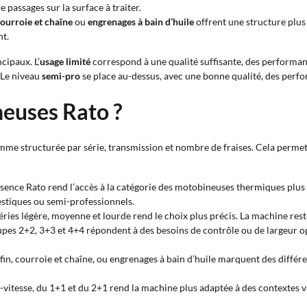
 passages sur la surface à traiter.
ourroie et chaîne
ou
engrenages à bain d’huile
offrent une structure plus
nt.
cipaux. L’
usage limité
correspond à une qualité suffisante, des performanc
 Le niveau
semi-pro
se place au-dessus, avec une bonne qualité, des perf
euses Rato ?
me structurée par série, transmission et nombre de fraises. Cela permet d
ssence Rato rend l’accès à la catégorie des motobineuses thermiques plus
stiques ou semi-professionnels.
éries légère, moyenne et lourde rend le choix plus précis. La machine reste
upes 2+2, 3+3 et 4+4 répondent à des besoins de contrôle ou de largeur opé
 fin, courroie et chaîne, ou engrenages à bain d’huile marquent des différ
o-vitesse, du 1+1 et du 2+1 rend la machine plus adaptée à des contextes v