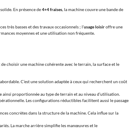
 solide. En présence de
4+4 fraises
, la machine couvre une bande de
es très basses et des travaux occasionnels ; l’
usage loisir
offre une
ormances moyennes et une utilisation non fréquente.
e choisir une machine cohérente avec le terrain, la surface et le
 abordable. C’est une solution adaptée à ceux qui recherchent un coût
 ainsi proportionnée au type de terrain et au niveau d’utilisation.
rationnelle. Les configurations réductibles facilitent aussi le passage
ences concrètes dans la structure de la machine. Cela influe sur la
ariés. La marche arrière simplifie les manœuvres et le