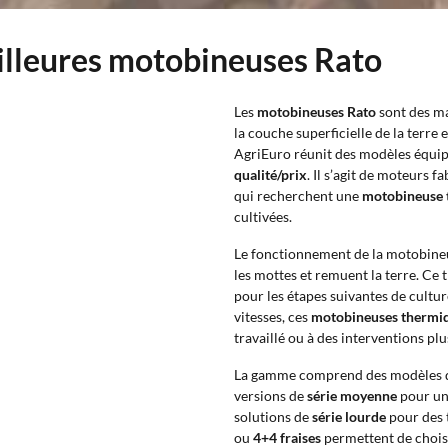
eilleures motobineuses Rato
Les
motobineuses Rato
sont des ma
la couche superficielle de la terre
AgriEuro réunit des modèles équi
qualité/prix
. Il s’agit de moteurs 
qui recherchent une
motobineuse 
cultivées.
Le fonctionnement de la motobineuse
les mottes et remuent la terre. Ce 
pour les étapes suivantes de culture
vitesses, ces
motobineuses thermi
travaillé ou à des interventions pl
La gamme comprend des modèles
versions de
série moyenne
pour un 
solutions de
série lourde
pour des 
ou
4+4 fraises
permettent de choisi