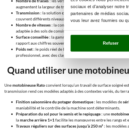
Nombre de fraises
: les versions
2+2 fraises
disposent de deux sér
sociaux et d'analyser notre t
augmentent la largeur de travail ; dans de nombreux cas, elles 
Transmission
: la solution
courroie et vis sans fin
associe une tr
partenaires de médias sociaux
couvrent différents niveaux de robustesse, de silence de fonctio
vous leur avez fournies ou qu'
Nombre de vitesses
: la configuration
mono-vitesse
prévoit une 
adaptée à des sols de consistance différente.
Surface conseillée
: la gamme couvre des surfaces de
50 à 250 
rapport aux chiffres souvent annoncés dans les catalogues offici
Refuser
Poids net
: le poids réel de la machine entièrement montée influe 
professionnel, avec des classes intermédiaires pour le loisir et 
Quand utiliser une motobineu
Une
motobineuse Rato
convient lorsqu’un travail de surface soigné es
transmission rend ces modèles adaptés à des contextes variés, du terra
Finition saisonnière du potager domestique
: les modèles de
sér
maniabilité et le contrôle de la machine sont déterminants.
Préparation du sol pour le semis et le repiquage
: une
motobine
la
marche arrière 1+1
facilite les manœuvres entre les rangs et e
Travaux réguliers sur des surfaces jusqu’à 250 m²
: les modèles