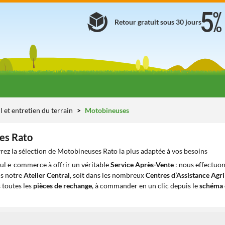
Retour gratuit sous 30 jours
l et entretien du terrain
Motobineuses
es Rato
ez la sélection de Motobineuses Rato la plus adaptée à vos besoins
eul e-commerce à offrir un véritable
Service Après-Vente
: nous effectuon
ns notre
Atelier Central
, soit dans les nombreux
Centres d’Assistance Agr
 toutes les
pièces de rechange
, à commander en un clic depuis le
schéma 
1
1