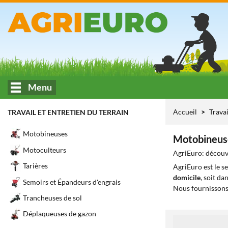
Menu
Accueil
Travai
TRAVAIL ET ENTRETIEN DU TERRAIN
Motobineuses
Motobineus
Motoculteurs
AgriEuro: découvr
Tarières
AgriEuro est le s
domicile
, soit da
Semoirs et Épandeurs d'engrais
Nous fournissons
Trancheuses de sol
Déplaqueuses de gazon
1