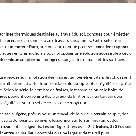
chines thermiques destinées au travail du sol, conçues pour émietter
 et la préparer au semis ou aux travaux saisonniers. Cette sélection
pés d’un
moteur Rato
, une marque connue pour son
excellent rapport
fabriqués en Chine, choisis pour proposer une solution accessible à ceux
thermique
adaptée aux potagers, aux jardins et aux petites surfaces
 repose sur la rotation des fraises, qui pénètrent dans le sol, cassent
travail permet d’obtenir une surface plus souple, plus régulière et prête
. Selon la série, le nombre de fraises, la transmission et la boîte de
ques
peuvent convenir à des travaux de finition sur un terrain déjà
us régulières sur un sol de consistance moyenne.
 de
série légère
, prévus pour un travail de loisir sur terrain souple, des
usage de loisir ou semi-professionnel sur terrain moyen, et des
travaux plus exigeants. Les configurations avec
2+2 fraises
,
3+3 fraises
r entre un meilleur contrôle ou une largeur de travail plus