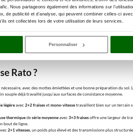
ies de fraises par côté et privilégient le contrôle et la précision dans le
rafic. Nous partageons également des informations sur l'utilisati
peuvent être réduites respectivement à 2+2 ou 3+3.
ansmission souple et une augmentation du couple transmis aux fraises. L
, de publicité et d'analyse, qui peuvent combiner celles-ci avec
nnement et de continuité sous effort.
ils ont collectées lors de votre utilisation de leurs services.
seule vitesse avant et convient aux machines les plus simples. Les solutio
m²
. Cette valeur indique la dimension maximale pouvant être travaillée e
els.
Personnaliser
sur la stabilité et la pénétration dans le sol. Les catégories vont de
jusqu
le semi-professionnel.
se Rato ?
t nécessaire, avec des mottes émiettées et une bonne préparation du sol. 
in souple déjà travaillé jusqu’aux surfaces de consistance moyenne.
ie légère
avec
2+2 fraises
et
mono-vitesse
travaillent bien sur un terrain s
use thermique
de
série moyenne
avec
3+3 fraises
offre une largeur de tra
n bout de ligne.
 avec
2+1 vitesses
, un poids plus élevé et des transmissions plus structuré