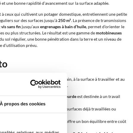
é et une bonne rapidité d’avancement sur la surface adaptée.
 à ceux qui cultivent un potager domestique, entretiennent une petite
éguliers sur des surfaces jusqu’à
250 m²
. La présence de transmissions
 vis sans fin
jusqu’aux
engrenages à bain d’huile
, permet d’orienter le
es ou plus structurées. Le résultat est une gamme de
motobineuses
du sol régulier, une bonne pénétration dans la terre et un niveau de
 d’utilisation prévu.
to
odèle le plus adapté au type de terrain, à la surface à travailler et au
e la surface conseillée et du poids net.
sionnel sur terrain moyen ; la
série lourde
est destinée à un travail
À propos des cookies
rrain moyen
désigne au contraire des surfaces déjà travaillées ou
e sur les motobineuses thermiques et offre un bon équilibre entre coût
nnalités relatives aux médias