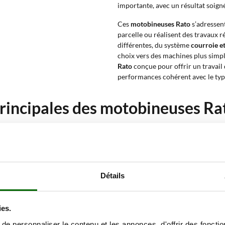
importante, avec un résultat soign
Ces
motobineuses Rato
s’adressent
parcelle ou réalisent des travaux r
différentes, du système
courroie et
choix vers des machines plus simpl
Rato
conçue pour offrir un travail 
performances cohérent avec le type
principales des motobineuses Ra
combinant plusieurs caractéristiques, afin d’identifier plus facilement le m
la série, de l’alimentation, des fraises, de la transmission, des vitesses, d
rain souple. La
série moyenne
convient à un usage de loisir ou semi-profes
Détails
u destiné à la finition, avec une résistance moindre à la pénétration. Le
te
régulière sont nécessaires.
’un
moteur Rato 4 temps à essence
. Cette configuration est très répandu
ies.
e personnaliser le contenu et les annonces, d'offrir des fonctio