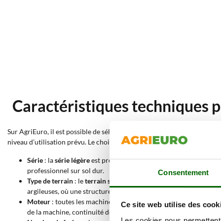
Caractéristiques techniques 
Sur AgriEuro, il est possible de sélectionner les
motobineuses Rato
en 
niveau d’utilisation prévu. Le choix peut être affiné en tenant compte de 
Série
: la
série légère
est prévue pour un travail de loisir sur ter
professionnel sur sol dur.
Consentement
Type de terrain
: le
terrain souple
désigne un sol déjà travaillé o
argileuses, où une structure plus solide et une progression plus 
Moteur
: toutes les machines de cette sélection sont équipées d
Ce site web utilise des cook
de la machine, continuité de travail et simplicité d’utilisation.
Les cookies nous permettent d