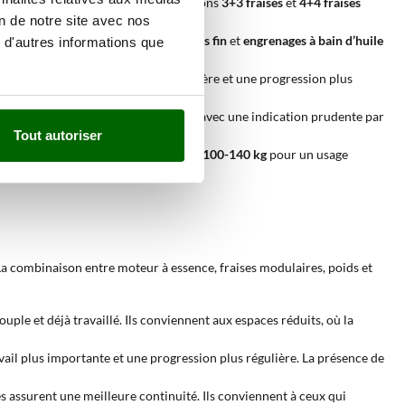
s espaces plus réduits. Les configurations
3+3 fraises
et
4+4 fraises
on de notre site avec nos
es systèmes
courroie et chaîne
,
vis sans fin
et
engrenages à bain d’huile
 d'autres informations que
ns
1+1
et
2+1
ajoutent la marche arrière et une progression plus
n continu dans de bonnes conditions, avec une indication prudente par
Tout autoriser
’à 29 kg
pour un usage limité jusqu’à
100-140 kg
pour un usage
La combinaison entre moteur à essence, fraises modulaires, poids et
ouple et déjà travaillé. Ils conviennent aux espaces réduits, où la
vail plus importante et une progression plus régulière. La présence de
es assurent une meilleure continuité. Ils conviennent à ceux qui