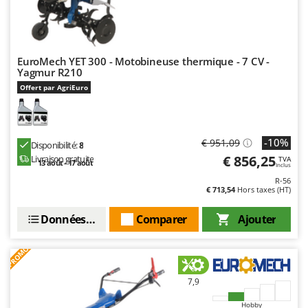
EuroMech YET 300 - Motobineuse thermique - 7 CV -
Yagmur R210
Offert par AgriEuro
-10%
€ 951,09
Disponibilité:
8
€ 856,25
Livraison gratuite
TVA
13 août - 17 août
Inclus
R-56
€ 713,54
Hors taxes (HT)
Données techniques
Comparer
Ajouter
PROMO
7,9
Hobby