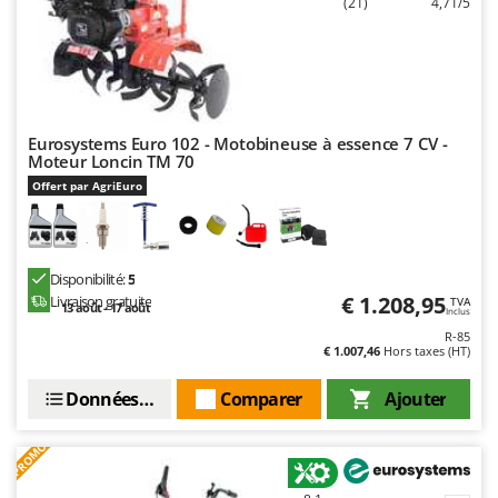
(21)
4,71/5
Troy-Bilt
U
Udor
Unger
Eurosystems Euro 102 - Motobineuse à essence 7 CV -
V
Moteur Loncin TM 70
Verdemax
Offert par AgriEuro
Vesco
Volpi
Disponibilité:
5
W
€ 1.208,95
Livraison gratuite
TVA
Waldner
13 août - 17 août
Inclus
R-85
Weber
€ 1.007,46
Hors taxes (HT)
WIDU
Données techniques
Comparer
Ajouter
Wiper EcoRobot
Wolf Garten
PROMO
Wortex