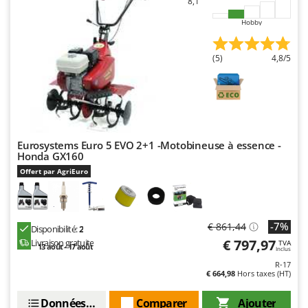
8,1
Worx
Hobby
Y
Yard Force
(5)
4,8/5
Z
Zanon
Zephir
ZGrills
Eurosystems Euro 5 EVO 2+1 -Motobineuse à essence -
Zodiac
Honda GX160
Zomax
Offert par AgriEuro
-7%
€ 861,44
Disponibilité:
2
€ 797,97
Livraison gratuite
TVA
13 août - 17 août
Inclus
R-17
€ 664,98
Hors taxes (HT)
Données techniques
Comparer
Ajouter