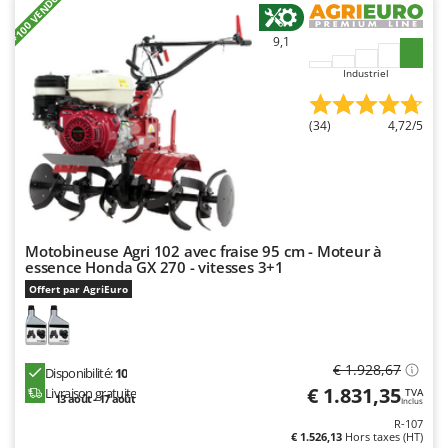
+100 VENDUS
N
New O.M.R.A.
Nilfisk
9,1
Ninja
Industriel
Novatec
(34)
4,72/5
Novital
NuAir
NuovaFac
O
Officine Savioli
Motobineuse Agri 102 avec fraise 95 cm - Moteur à
essence Honda GX 270 - vitesses 3+1
Oliviero
Offert par AgriEuro
Olix
OMA
Omas
€ 1.928,67
Disponibilité:
10
€ 1.831,35
Livraison gratuite
TVA
Ompagrill
13 août - 17 août
Inclus
R-107
Ooni
€ 1.526,13
Hors taxes (HT)