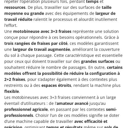
répéter l’opération plusieurs fois, perdant
temps
et
ressources
. De plus, travailler sur des surfaces de
taille
moyenne ou grande
avec des équipements de
largeur de
travail réduite
ralentit le processus et alourdit inutilement
l’effort.
Une
motobineuse avec 3+3 fraises
représente une solution
conçue pour répondre à ces besoins opérationnels. Grâce à
trois rangées de fraises par côté
, ces modèles garantissent
une
largeur de travail augmentée
, améliorant la couverture
du sol à chaque passage. Cette caractéristique est essentielle
pour ceux qui doivent travailler sur des
grandes surfaces
ou
souhaitent réduire le nombre de passages. En outre,
certains
modèles offrent la possibilité de réduire la configuration à
2+2 fraises
, pour s’adapter également à des contextes plus
restreints ou à des
espaces étroits
, rendant la machine plus
flexible
.
Les motobineuses avec 3+3 fraises conviennent à un large
éventail d’utilisateurs : de l’
amateur avancé
jusqu’au
professionnel agricole
, en passant par les contextes
semi-
professionnels
. Choisir l’un de ces modèles signifie se doter
d’une machine capable de travailler
avec efficacité et
précision
, optimisant
temps et résultats
même sur
sols de