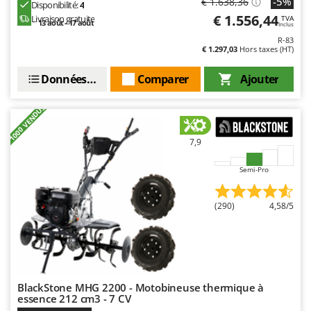
-5%
€ 1.638,36
Disponibilité:
4
Resto Italia
€ 1.556,44
Livraison gratuite
TVA
13 août - 17 août
Ribimex
Inclus
R-83
Ripartrak
€ 1.297,03
Hors taxes (HT)
Ritter
Données techniques
Comparer
Ajouter
River Systems
+1000 VENDUS
Robomow
Rossofuoco
7,9
Rover Pompe
Semi-Pro
Royal Food
Ryobi
(290)
4,58/5
S
S.T.P.
Santos
Sbaraglia
BlackStone MHG 2200 - Motobineuse thermique à
Schnitzer
essence 212 cm3 - 7 CV