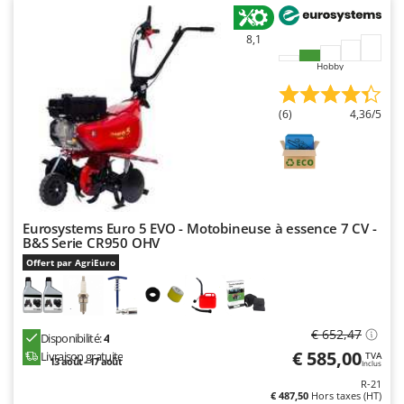
8,1
Hobby
(6)
4,36/5
Eurosystems Euro 5 EVO - Motobineuse à essence 7 CV -
B&S Serie CR950 OHV
Offert par AgriEuro
€ 652,47
Disponibilité:
4
€ 585,00
Livraison gratuite
TVA
13 août - 17 août
Inclus
R-21
€ 487,50
Hors taxes (HT)