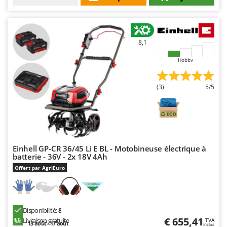
8,1
Hobby
(3)
5/5
Einhell GP-CR 36/45 Li E BL - Motobineuse électrique à
batterie - 36V - 2x 18V 4Ah
Offert par AgriEuro
Disponibilité:
8
€ 655,41
Livraison gratuite
TVA
13 août - 17 août
Inclus