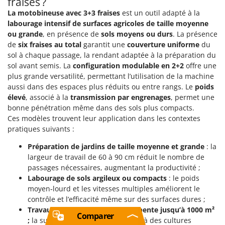
fraises ?
La motobineuse avec 3+3 fraises
est un outil adapté à la
labourage intensif de surfaces agricoles de taille moyenne
ou grande
, en présence de
sols moyens ou durs
. La présence
de
six fraises au total
garantit une
couverture uniforme
du
sol à chaque passage, la rendant adaptée à la préparation du
sol avant semis. La
configuration modulable en 2+2
offre une
plus grande versatilité, permettant l’utilisation de la machine
aussi dans des espaces plus réduits ou entre rangs. Le
poids
élevé
, associé à la
transmission par engrenages
, permet une
bonne pénétration même dans des sols plus compacts.
Ces modèles trouvent leur application dans les contextes
pratiques suivants :
Préparation de jardins de taille moyenne et grande
: la
largeur de travail de 60 à 90 cm réduit le nombre de
passages nécessaires, augmentant la productivité ;
Labourage de sols argileux ou compacts
: le poids
moyen‑lourd et les vitesses multiples améliorent le
contrôle et l’efficacité même sur des surfaces dures ;
Travaux sur champs avec faible pente jusqu’à 1000 m²
Comparer
;
la surface praticable correspond à des cultures