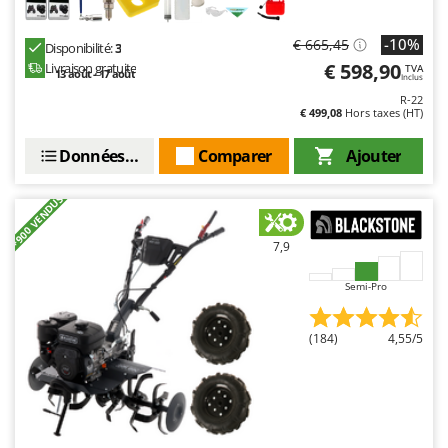
-10%
€ 665,45
Disponibilité:
3
€ 598,90
Livraison gratuite
TVA
13 août - 17 août
Inclus
R-22
€ 499,08
Hors taxes (HT)
Données techniques
Comparer
Ajouter
+900 VENDUS
7,9
Semi-Pro
(184)
4,55/5