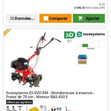
R-37
€ 546,18
Hors taxes (HT)
Données techniques
Comparer
Ajouter
PROMO
8,1
Hobby
Eurosystems E3-EVO RM - Motobineuse à essence -
Fraise de 70 cm - Moteur B&S 450 E
Offert par AgriEuro