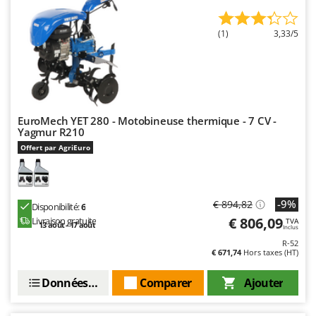
(1)
3,33/5
EuroMech YET 280 - Motobineuse thermique - 7 CV -
Yagmur R210
Offert par AgriEuro
-9%
€ 894,82
Disponibilité:
6
€ 806,09
Livraison gratuite
TVA
13 août - 17 août
Inclus
R-52
€ 671,74
Hors taxes (HT)
Données techniques
Comparer
Ajouter