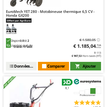
Stiga
Stocker
EuroMech YET 280 - Motobineuse thermique 6,5 CV -
Honda GX200
Sunseeker
Offert par AgriEuro
T
Tecla
TecnoGen
€ 1.580,05
Disponibilité:
2
Tellarini Pompe
€ 1.185,04
Livraison gratuite
TVA
13 août - 17 août
Inclus
Telwin
R-113
€ 987,53
Hors taxes (HT)
Tenco
Données techniques
Comparer
Ajouter
Tineco
Titania
+100 VENDUS
Tornado
Tre Spade
8,1
Trev - Abrek - TecnoVIR
Professionnel
Trotec