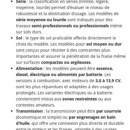
Série
: la classification en séries (limitée, légère,
moyenne, lourde) permet d’évaluer le niveau de
robustesse et la destination d’usage. Les modèles de
série moyenne ou lourde
sont indiqués pour des
travaux
semi-professionnels ou professionnels
même
sur sols durs.
Sol
: le type de sol praticable affecte directement le
choix du modèle. Les modèles pour
sol moyen ou dur
sont conçus pour résister à des contraintes plus
importantes et assurer la pénétration de la fraise même
sur surfaces
compactes ou argileuses
.
Alimentation
: les modèles peuvent être
essence,
diesel, électrique ou alimentés par batterie
. Les
versions à combustion, avec moteurs de
3,0 à 13,9 CV
,
sont les plus répandues et adaptées à des usages
prolongés. Les variantes électriques ou à batterie
conviennent mieux aux
zones restreintes
ou aux
contextes amateurs.
Transmission
: la transmission peut être
par courroie
(économique et simple) ou
par engrenages en bain
d’huile
, qui offre une connexion plus directe et durable
entre le moteur et les fraises, adaptée à des usages