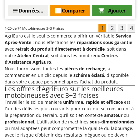
Données techniques
Comparer
Ajouter
1
2
3
4
1-20
de 74 Motobineuses 3+3 Fraises
AgriEuro est le seul e-commerce à offrir un véritable
Service
Après-Vente
: nous effectuons les
réparations sous garantie
avec
retrait du produit directement à domicile
, soit dans
notre
Atelier Central
, soit dans les nombreux
Centres
d’Assistance AgriEuro
.
Nous fournissons toutes les
pièces de rechange
, à
commander en un clic depuis le
schéma éclaté
, disponible
dans votre espace personnel après l’achat du produit.
Les offres d’AgriEuro sur les meilleures
motobineuses avec 3+3 fraises
Travailler le sol de manière
uniforme, rapide et efficace
est
l’un des défis les plus courants pour ceux qui se consacrent à
la préparation du terrain, qu’il soit en contexte
amateur
ou
professionnel
. L’utilisation de machines
sous-dimensionnées
ou mal adaptées peut compromettre la qualité du labourage,
avec le risque d’obtenir des résultats inégaux ou de devoir