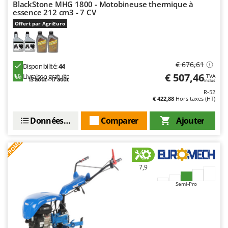
BlackStone MHG 1800 - Motobineuse thermique à
essence 212 cm3 - 7 CV
Offert par AgriEuro
€ 676,61
Disponibilité:
44
€ 507,46
Livraison gratuite
TVA
13 août - 17 août
Inclus
R-52
€ 422,88
Hors taxes (HT)
Données techniques
Comparer
Ajouter
PROMO
7,9
Semi-Pro