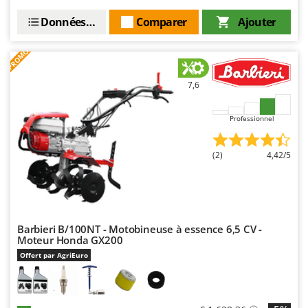
Oriental Koshin
Données techniques
Comparer
Ajouter
Outdoorchef
PROMO
P
Palazzetti
7,6
Palumbo Pavi
Partisani
Professionnel
Paterlini
Philips
(2)
4,42/5
Pramac
Prismafood
R
Barbieri B/100NT - Motobineuse à essence 6,5 CV -
R.G.V.
Moteur Honda GX200
Rato
Offert par AgriEuro
Reber
Redback