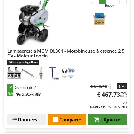
Hobby
Lampacrescia MGM DL301 - Motobineuse à essence 2,5
CV - Moteur Loncin
Offert par AgriEuro
-8%
€ 508,40
Disponibilité:
4
€ 467,73
Livraison gratuite
TVA
13 août - 17 août
Inclus
R-20
€ 389,78
Hors taxes (HT)
Données techniques
Comparer
Ajouter