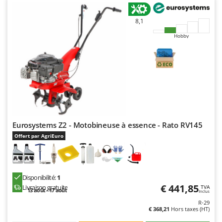
8,1
Hobby
Eurosystems Z2 - Motobineuse à essence - Rato RV145
Offert par AgriEuro
Disponibilité:
1
€ 441,85
Livraison gratuite
TVA
13 août - 17 août
Inclus
R-29
€ 368,21
Hors taxes (HT)