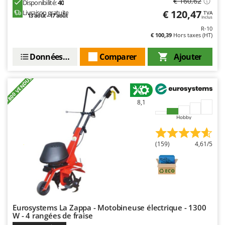
€ 160,62
Disponibilité:
40
€ 120,47
Livraison gratuite
TVA
13 août - 17 août
Inclus
R-10
€ 100,39
Hors taxes (HT)
Données techniques
Comparer
Ajouter
+800 VENDUS
8,1
Hobby
(159)
4,61/5
Eurosystems La Zappa - Motobineuse électrique - 1300
W - 4 rangées de fraise