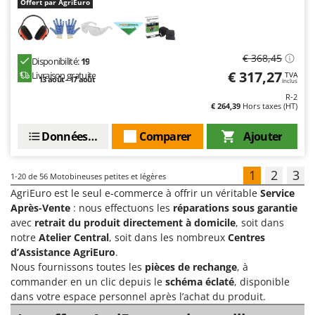
Offert par AgriEuro
€ 368,45
Disponibilité:
19
€ 317,27
Livraison gratuite
TVA
13 août - 17 août
Inclus
R-2
€ 264,39
Hors taxes (HT)
Données techniques
Comparer
Ajouter
1
2
3
1-20
de 56 Motobineuses petites et légères
AgriEuro est le seul e-commerce à offrir un véritable
Service
Après-Vente
: nous effectuons les
réparations sous garantie
avec
retrait du produit directement à domicile
, soit dans
notre
Atelier Central
, soit dans les nombreux
Centres
d’Assistance AgriEuro
.
Nous fournissons toutes les
pièces de rechange
, à
commander en un clic depuis le
schéma éclaté
, disponible
dans votre espace personnel après l’achat du produit.