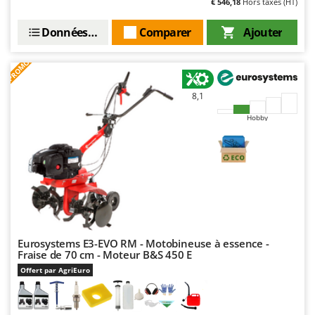
€ 546,18
Hors taxes (HT)
Resto Italia
Ribimex
Données techniques
Comparer
Ajouter
Ripartrak
PROMO
Ritter
River Systems
8,1
Robomow
Hobby
Rossofuoco
Rover Pompe
Royal Food
Ryobi
S
S.T.P.
Eurosystems E3-EVO RM - Motobineuse à essence -
Fraise de 70 cm - Moteur B&S 450 E
Santos
Offert par AgriEuro
Sbaraglia
Schnitzer