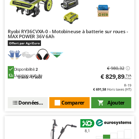
Master
Mastercook
Masterpro
McCulloch
Ryobi RY36CVXA-0 - Motobineuse à batterie sur roues -
MAX POWER 36V 6Ah
MCH
Offert par AgriEuro
Michelin
Mille
€ 980,32
Minox
Disponibilité:
2
€ 829,89
Livraison gratuite
TVA
Mockmill
13 août - 17 août
Inclus
R-19
More than chef
€ 691,58
Hors taxes (HT)
MOSA
Données techniques
Comparer
Ajouter
MOVA
Mowox
MTD
8,1