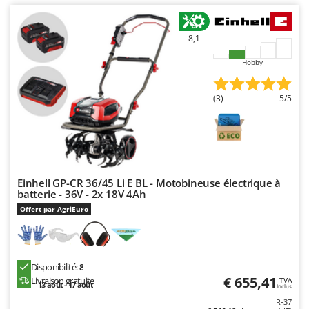
Oriental Koshin
Outdoorchef
8,1
P
Hobby
Palazzetti
Palumbo Pavi
(3)
5/5
Partisani
Paterlini
Philips
Pramac
Einhell GP-CR 36/45 Li E BL - Motobineuse électrique à
Prismafood
batterie - 36V - 2x 18V 4Ah
Offert par AgriEuro
R
R.G.V.
Rato
Disponibilité:
8
Reber
€ 655,41
Livraison gratuite
TVA
13 août - 17 août
Inclus
Redback
R-37