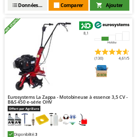
Données techniques
Comparer
Ajouter
+400 VENDUS
8,1
Hobby
(130)
4,61/5
Eurosystems La Zappa - Motobineuse à essence 3,5 CV -
B&S 450 e-série OHV
Offert par AgriEuro
Disponibilité:
3