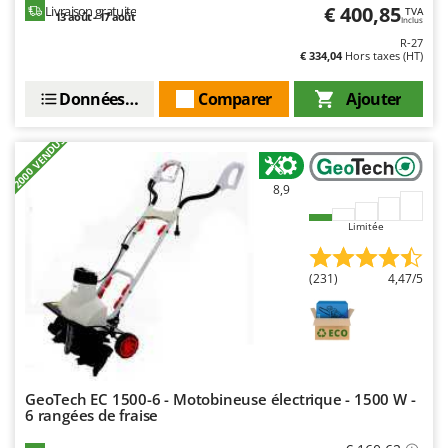
€ 400,85
Livraison gratuite
TVA
13 août - 17 août
Inclus
R-27
€ 334,04
Hors taxes (HT)
Données techniques
Comparer
Ajouter
+2000 VENDUS
8,9
Limitée
(231)
4,47/5
GeoTech EC 1500-6 - Motobineuse électrique - 1500 W -
6 rangées de fraise