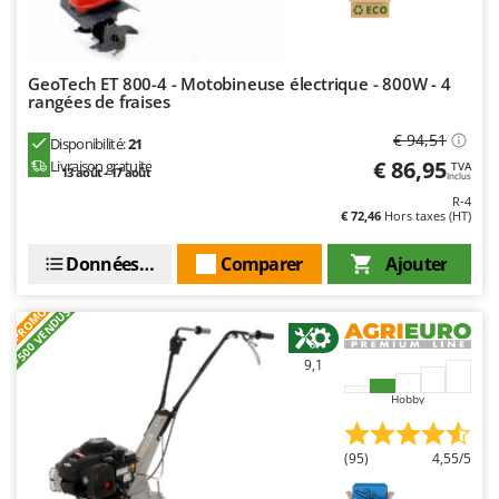
Worx
Y
Yard Force
GeoTech ET 800-4 - Motobineuse électrique - 800W - 4
rangées de fraises
Z
Zanon
€ 94,51
Disponibilité:
21
€ 86,95
Livraison gratuite
TVA
Zephir
13 août - 17 août
Inclus
R-4
ZGrills
€ 72,46
Hors taxes (HT)
Zodiac
Données techniques
Comparer
Ajouter
Zomax
PROMO
+500 VENDUS
9,1
Hobby
(95)
4,55/5