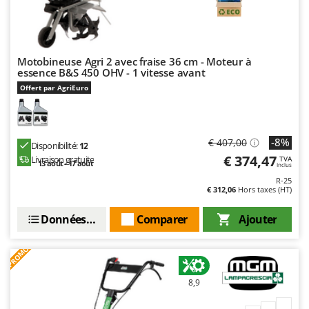
Motobineuse Agri 2 avec fraise 36 cm - Moteur à
essence B&S 450 OHV - 1 vitesse avant
Offert par AgriEuro
-8%
€ 407,00
Disponibilité:
12
€ 374,47
Livraison gratuite
TVA
13 août - 17 août
Inclus
R-25
€ 312,06
Hors taxes (HT)
Données techniques
Comparer
Ajouter
PROMO
8,9