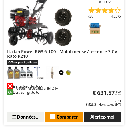
Semi-Pro
(29)
4,27/5
Italian Power RG3.6-100 - Motobineuse à essence 7 CV -
Rato R210
Offert par AgriEuro
En rupture de stock
Alertez-moi de la disponibilité
€ 631,57
Livraison gratuite
TVA
Inclus
R-44
€ 526,31
Hors taxes (HT)
Données techniques
Comparer
Alertez-moi