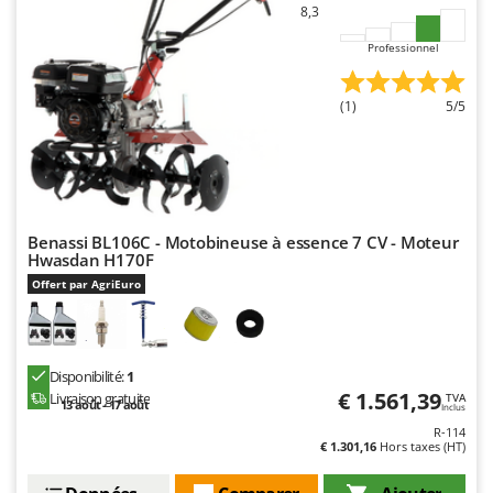
8,3
Professionnel
(1)
5/5
Benassi BL106C - Motobineuse à essence 7 CV - Moteur
Hwasdan H170F
Offert par AgriEuro
Disponibilité:
1
€ 1.561,39
Livraison gratuite
TVA
13 août - 17 août
Inclus
R-114
€ 1.301,16
Hors taxes (HT)