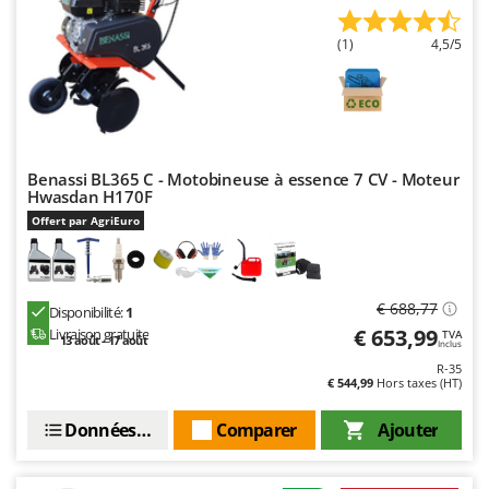
Master
Mastercook
(1)
4,5/5
Masterpro
McCulloch
MCH
Michelin
Benassi BL365 C - Motobineuse à essence 7 CV - Moteur
Hwasdan H170F
Mille
Offert par AgriEuro
Minox
Mockmill
More than chef
€ 688,77
Disponibilité:
1
€ 653,99
Livraison gratuite
TVA
MOSA
13 août - 17 août
Inclus
R-35
MOVA
€ 544,99
Hors taxes (HT)
Mowox
Données techniques
Comparer
Ajouter
MTD