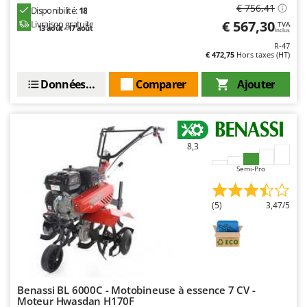
Seven Italy
€ 756,41
Disponibilité:
18
€ 567,30
Livraison gratuite
TVA
Shark
13 août - 17 août
Inclus
R-47
Silky
€ 472,75
Hors taxes (HT)
Simatech
Données techniques
Comparer
Ajouter
Sirman
Skil
Smartwood
8,3
Smeg
Snapper
Semi-Pro
Solidur
(5)
3,47/5
Spice Electronics
Spiralmac
Spring Protezione
Spyro
Benassi BL 6000C - Motobineuse à essence 7 CV -
Stanley
Moteur Hwasdan H170F