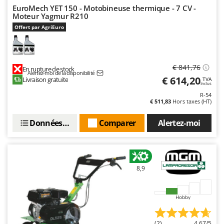
EuroMech YET 150 - Motobineuse thermique - 7 CV -
Moteur Yagmur R210
Offert par AgriEuro
€ 841,76
En rupture de stock
Alertez-moi de la disponibilité
€ 614,20
Livraison gratuite
TVA
Inclus
R-54
€ 511,83
Hors taxes (HT)
Données techniques
Comparer
Alertez-moi
8,9
Hobby
(2)
4,67/5