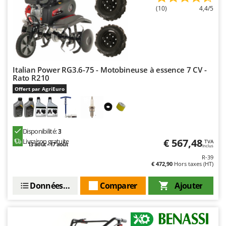
Worx
(10)
4,4/5
Y
Yard Force
Z
Zanon
Italian Power RG3.6-75 - Motobineuse à essence 7 CV -
Zephir
Rato R210
Offert par AgriEuro
ZGrills
Zodiac
Zomax
Disponibilité:
3
€ 567,48
Livraison gratuite
TVA
13 août - 17 août
Inclus
R-39
€ 472,90
Hors taxes (HT)
Données techniques
Comparer
Ajouter