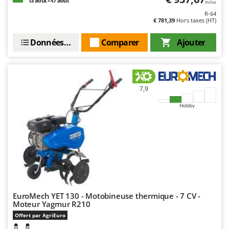
13 août - 17 août
Inclus
R-64
€ 781,39
Hors taxes (HT)
Données techniques
Comparer
Ajouter
7,9
Hobby
EuroMech YET 130 - Motobineuse thermique - 7 CV -
Moteur Yagmur R210
Offert par AgriEuro