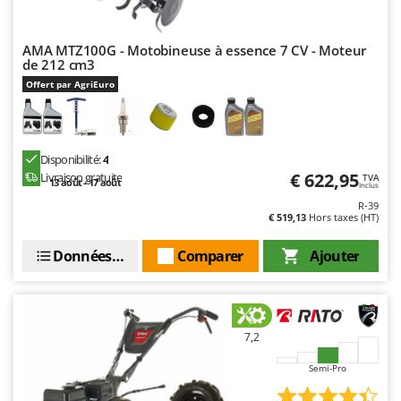
Troy-Bilt
U
AMA MTZ100G - Motobineuse à essence 7 CV - Moteur
Udor
de 212 cm3
Offert par AgriEuro
Unger
V
Verdemax
Disponibilité:
4
Vesco
€ 622,95
Livraison gratuite
TVA
13 août - 17 août
Inclus
Volpi
R-39
€ 519,13
Hors taxes (HT)
W
Waldner
Données techniques
Comparer
Ajouter
Weber
WIDU
Wiper EcoRobot
7,2
Wolf Garten
Semi-Pro
Wortex