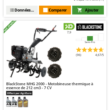
Resto Italia
Ribimex
Données techniques
Comparer
Ajouter
Ripartrak
+500 VENDUS
Ritter
River Systems
7,9
Robomow
Semi-Pro
Rossofuoco
Rover Pompe
(96)
4,67/5
Royal Food
Ryobi
S
S.T.P.
BlackStone MHG 2000 - Motobineuse thermique à
essence de 212 cm3 - 7 CV
Santos
Offert par AgriEuro
Sbaraglia
Schnitzer