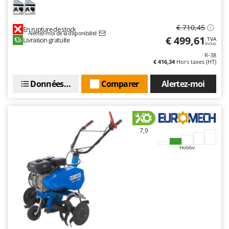
€ 710,45
En rupture de stock
Alertez-moi de la disponibilité
€ 499,61
Livraison gratuite
TVA
Inclus
R-38
€ 416,34
Hors taxes (HT)
Données techniques
Comparer
Alertez-moi
7,9
Hobby