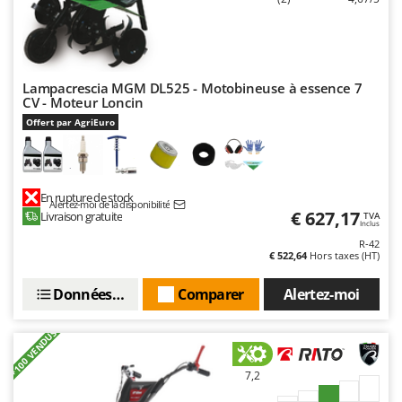
Lampacrescia MGM DL525 - Motobineuse à essence 7
CV - Moteur Loncin
Offert par AgriEuro
En rupture de stock
Alertez-moi de la disponibilité
€ 627,17
Livraison gratuite
TVA
Inclus
R-42
€ 522,64
Hors taxes (HT)
Données techniques
Comparer
Alertez-moi
+100 VENDUS
7,2