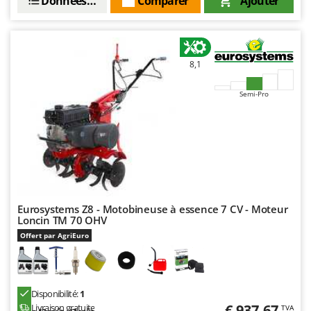
Données techniques
Comparer
Ajouter
8,1
Semi-Pro
Eurosystems Z8 - Motobineuse à essence 7 CV - Moteur
Loncin TM 70 OHV
Offert par AgriEuro
Disponibilité:
1
€ 937,67
Livraison gratuite
TVA