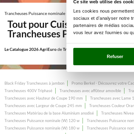
Ce site web utilise des cook
Les cookies nous permettent d
Trancheuses Puissance nominale (W) 140 w
sociaux et d'analyser notre t
Tout pour Cuisine et transfor
partenaires de médias sociaux
Trancheuses Puissance nomin
vous leur avez fournies ou qu'
Le Catalogue 2026 AgriEuro
de
Trancheuses Puissance nominale (W)
Refuser
Black Friday Trancheuses à jambon
Promo Berkel - Découvrez votre Ca
Trancheuses 400V Triphasé
Trancheuses avec affûteur amovible
Tra
Trancheuses avec Hauteur de Coupe 190 mm
Trancheuses avec Lame
Trancheuses avec Largeur de Coupe 245 mm
Trancheuses Couleur Ora
Trancheuses Matériau de la base Aluminium anodisé
Trancheuses Nive
Trancheuses Puissance nominale (W) 120 w
Trancheuses Puissance nom
Trancheuses Puissance nominale (W) 180 w
Trancheuses Puissance nom