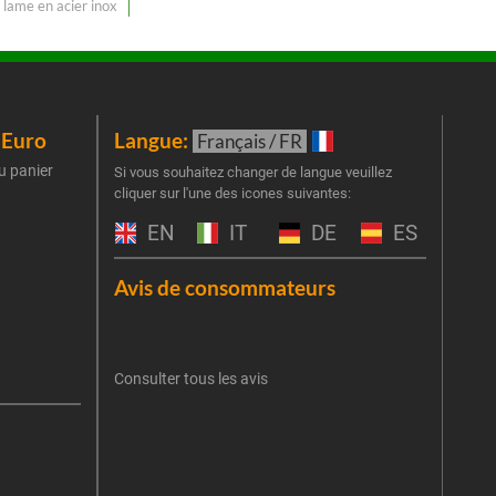
 lame en acier inox
iEuro
Langue:
New
Français / FR
u panier
Inscr
Si vous souhaitez changer de langue veuillez
cliquer sur l'une des icones suivantes:
part
obti
EN
IT
DE
ES
Emai
Avis de consommateurs
Une er
J'
retent
Consulter tous les avis