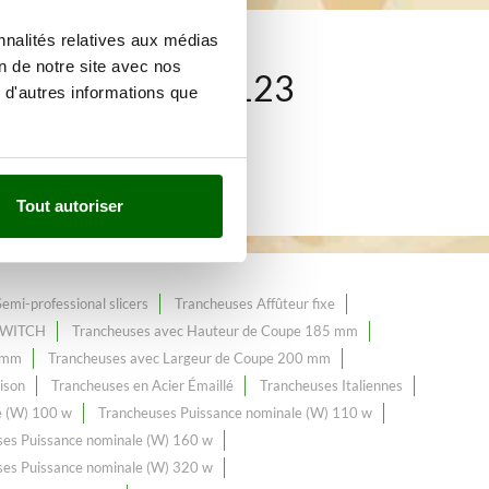
nnalités relatives aux médias
on de notre site avec nos
mme de plus de 123
 d'autres informations que
eb.
Tout autoriser
Semi-professional slicers
Trancheuses Affûteur fixe
 SWITCH
Trancheuses avec Hauteur de Coupe 185 mm
 mm
Trancheuses avec Largeur de Coupe 200 mm
ison
Trancheuses en Acier Émaillé
Trancheuses Italiennes
e (W) 100 w
Trancheuses Puissance nominale (W) 110 w
ses Puissance nominale (W) 160 w
ses Puissance nominale (W) 320 w