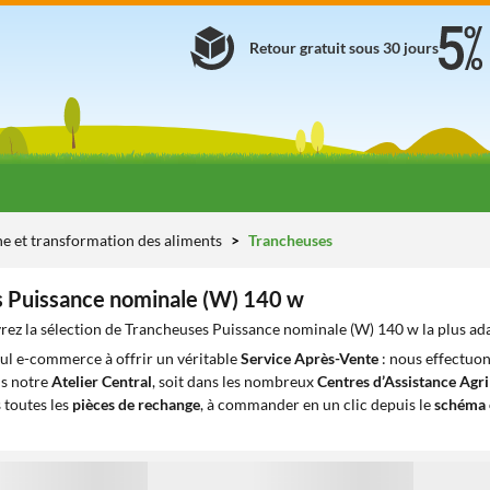
Retour gratuit sous 30 jours
ne et transformation des aliments
Trancheuses
 Puissance nominale (W) 140 w
ez la sélection de Trancheuses Puissance nominale (W) 140 w la plus ad
eul e-commerce à offrir un véritable
Service Après-Vente
: nous effectuon
ns notre
Atelier Central
, soit dans les nombreux
Centres d’Assistance Agr
 toutes les
pièces de rechange
, à commander en un clic depuis le
schéma 
1
1