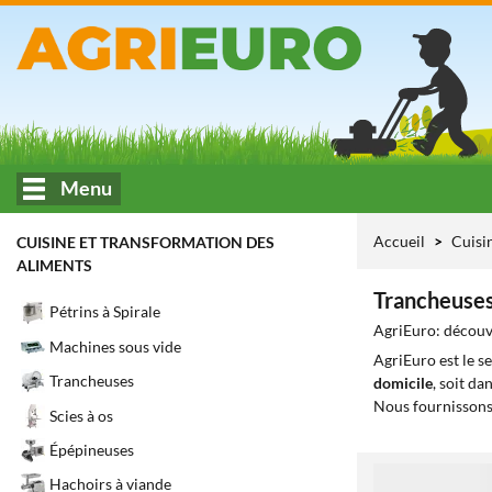
Menu
Accueil
Cuisi
CUISINE ET TRANSFORMATION DES
ALIMENTS
Trancheuses
Pétrins à Spirale
AgriEuro: découvr
Machines sous vide
AgriEuro est le s
Trancheuses
domicile
, soit da
Nous fournissons
Scies à os
Épépineuses
1
Hachoirs à viande