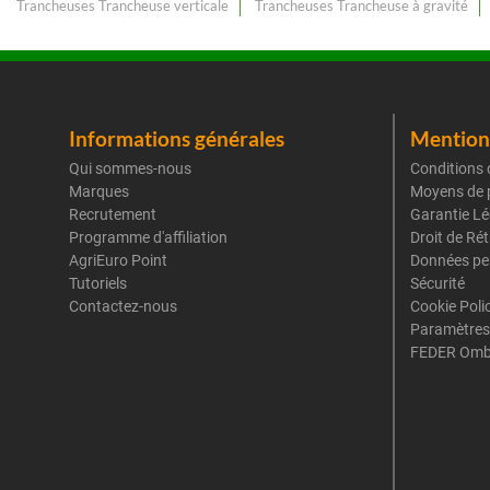
Trancheuses Trancheuse verticale
Trancheuses Trancheuse à gravité
Informations générales
Mentions
Qui sommes-nous
Conditions 
Marques
Moyens de 
Recrutement
Garantie Lé
Programme d'affiliation
Droit de Ré
AgriEuro Point
Données pe
Tutoriels
Sécurité
Contactez-nous
Cookie Poli
Paramètres
FEDER Omb