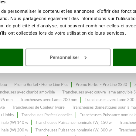
ies.
e personnaliser le contenu et les annonces, d'offrir des fonctio
rafic. Nous partageons également des informations sur l'utilisati
mation des aliments
Avec une ga
, de publicité et d'analyse, qui peuvent combiner celles-ci avec
ale (W) 140 w
au meilleur prix w
ils ont collectées lors de votre utilisation de leurs services.
 140 w
, constamment enrichi et mis à jour.
Personnaliser
deau
Promo Berkel - Home Line Plus
Promo Berkel - Pro Line XS30
ncheuses avec chariot amovible
Trancheuses avec couvre-lame amovible
 195 mm
Trancheuses avec Lame 200 mm
Trancheuses avec Lame 300
nge
Trancheuses de Couleur Ivoire
Trancheuses domestiques pour la ma
au Hobby
Trancheuses Professionnelles
Trancheuses Puissance nominal
inale (W) 140 w
Trancheuses Puissance nominale (W) 150 w
Trancheu
inale (W) 200 w
Trancheuses Puissance nominale (W) 300 w
Trancheu