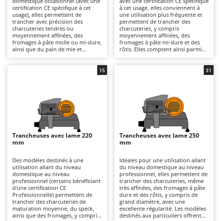
domestique occasionnel (avec une
avec une certification CE spécifique
Autolaveuses
Ambrogio Robot
certification CE spécifique à cet
à cet usage, elles conviennent à
usage), elles permettent de
une utilisation plus fréquente et
Autres produits
Annovi Reverberi
trancher avec précision des
permettent de trancher des
charcuteries tendres ou
charcuteries, y compris
moyennement affinées, des
moyennement affinées, des
ANTHBOT
fromages à pâte molle ou mi-dure,
fromages à pâte mi-dure et des
B
ainsi que du pain de mie et
rôtis. Elles comptent ainsi parmi
Balayeuses
Archman
d'autres pains moelleux. Très
les modèles les plus vendus et les
compactes, certains modèles sont
plus appréciés pour un usage
Bancs de scie pour le bois - Scies à bûches
Arco
pliables afin de réduire encore
domestique. Les lames de 190, 195
15
31
davantage leur encombrement, ce
et 200 mm garantissent des
Barbecues
Ardes
qui les rend particulièrement
coupes précises et régulières, tout
pratiques pour les déplacements
en conservant une compacité qui
Bennes pour tracteur
Argo
ou les résidences secondaires.
facilite leur installation dans les
Elles trouvent facilement leur
cuisines domestiques.
Brosses pour sols extérieurs
Ariete
place dans toutes les cuisines et
L'alimentation est électrique et
sont très simples à nettoyer. Les
nécessite un raccordement direct
Brouettes à moteur
Artus
lames de 170 mm sont adaptées
au réseau. Il faut nettoyer
aux petites quantités et
soigneusement la lame, le plateau,
Trancheuses avec lame 220
Trancheuses avec lame 250
Broyeurs à axe horizontal pour tracteur
garantissent un bon contrôle de
le presse-produit et le chariot
Attila
mm
mm
l'épaisseur de coupe. Leur
après chaque utilisation afin de
alimentation est électrique et
préserver l'hygiène et la précision
Broyeurs de branches et végétaux
Ausonia
nécessite un simple raccordement
de coupe.
Des modèles destinés à une
Idéales pour une utilisation allant
au réseau. Par rapport aux
utilisation allant du niveau
du niveau domestique au niveau
Butteurs pour tracteur
Awelco
modèles équipés de lames de plus
domestique au niveau
professionnel, elles permettent de
grand diamètre, elles offrent un
professionnel (certains bénéficiant
trancher des charcuteries, même
encombrement réduit et une
d'une certification CE
très affinées, des fromages à pâte
C
B
meilleure maniabilité, ce qui les
Professionnelle) permettent de
dure et des rôtis, y compris de
Chargeurs de batterie - Démarreurs
Baesso
rend idéales pour une utilisation
trancher des charcuteries de
grand diamètre, avec une
occasionnelle. Après chaque
maturation moyenne, du speck,
excellente régularité. Les modèles
Charrues pour tracteur
Bahco
utilisation, il faut nettoyer
ainsi que des fromages, y compris
destinés aux particuliers offrent