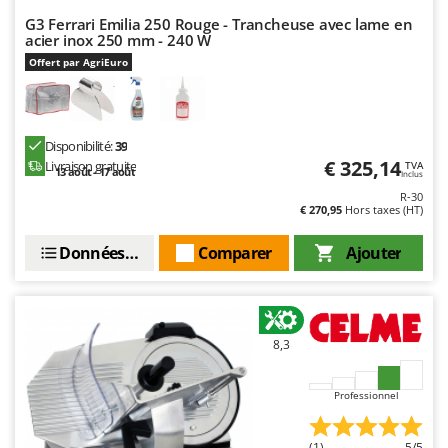
Resto Italia
G3 Ferrari Emilia 250 Rouge - Trancheuse avec lame en
Ribimex
acier inox 250 mm - 240 W
Offert par AgriEuro
Ripartrak
Ritter
River Systems
Disponibilité:
39
Robomow
€ 325,14
Livraison gratuite
TVA
13 août - 17 août
Inclus
Rossofuoco
R-30
€ 270,95
Hors taxes (HT)
Rover Pompe
Royal Food
Données techniques
Comparer
Ajouter
Ryobi
S
S.T.P.
8,3
Santos
Sbaraglia
Professionnel
Schnitzer
(1)
5/5