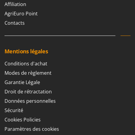
Worx
Affiliation
AgriEuro Point
Y
Yard Force
Contacts
Z
Zanon
Zephir
Mentions légales
ZGrills
Conditions d'achat
Zodiac
Modes de règlement
Zomax
Garantie Légale
Droit de rétractation
Données personnelles
Sécurité
Cookies Policies
Paramètres des cookies