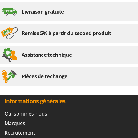
Troy-Bilt
Livraison gratuite
U
Udor
Unger
Remise 5% à partir du second produit
V
Verdemax
Assistance technique
Vesco
Volpi
Pièces de rechange
W
Waldner
Weber
Informations générales
WIDU
Wiper EcoRobot
Qui sommes-nous
Wolf Garten
Marques
Wortex
Recrutement