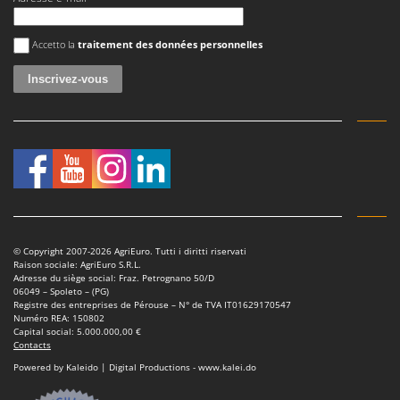
Une erreur est survenue
Accetto la
traitement des données personnelles
© Copyright 2007-2026 AgriEuro. Tutti i diritti riservati
Raison sociale: AgriEuro S.R.L.
Adresse du siège social: Fraz. Petrognano 50/D
06049 – Spoleto – (PG)
Registre des entreprises de Pérouse – N° de TVA IT01629170547
Numéro REA: 150802
Capital social: 5.000.000,00 €
Contacts
Powered by Kaleido | Digital Productions - www.kalei.do