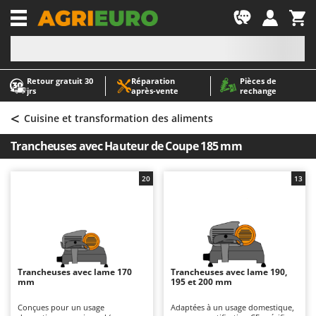
-1
Retour gratuit 30
Réparation
Pièces de
A
A
jrs
après‑vente
rechange
Abris de jardin
ABAC
<
Accessoires pour tracteurs tondeuses autoportés
AgriEuro Premium
Cuisine et transformation des aliments
Aérateurs Scarificateurs pour gazon
AgriEuro TOP-LINE
Trancheuses avec Hauteur de Coupe 185 mm
Arracheuses de pommes de terre pour tracteur
AGT
Aspirateurs - Balais Électriques
Aima
20
13
Aspirateurs à cendres
Airmec
Aspirateurs à feuilles sur roues
AL-KO
Aspirateurs de piscine
ALA 2000
Aspirateurs Multifonctions
Alce
Trancheuses avec lame 170
Trancheuses avec lame 190,
mm
195 et 200 mm
Atomiseurs agricoles pour tracteurs
Alpina
Atomiseurs pour traitements
Ama
Conçues pour un usage
Adaptées à un usage domestique,