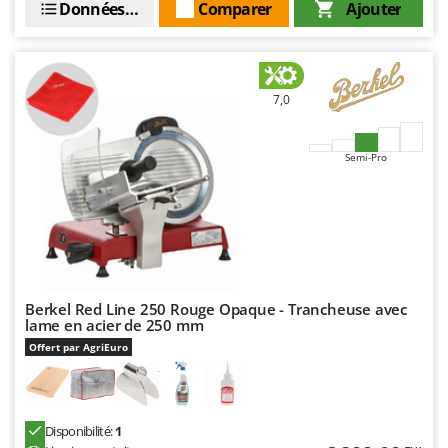
Données techniques
Comparer
Ajouter
Master
Mastercook
Masterpro
McCulloch
7,0
MCH
Semi-Pro
Michelin
Mille
Minox
Mockmill
More than chef
Berkel Red Line 250 Rouge Opaque - Trancheuse avec
MOSA
lame en acier de 250 mm
MOVA
Offert par AgriEuro
Mowox
MTD
Disponibilité:
1