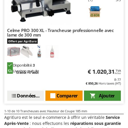
Seven Italy
Shark
Silky
Simatech
Celme PRO 300 XL - Trancheuse professionnelle avec
lame de 300 mm
Sirman
Offert par AgriEuro
Skil
Smartwood
Smeg
Disponibilité:
3
€ 1.020,31
Livraison gratuite
Snapper
TVA
13 août - 17 août
Inclus
Solidur
R-77
€ 850,26
Hors taxes (HT)
Spice Electronics
Données techniques
Comparer
Ajouter
Spiralmac
Spring Protezione
1-10
de 10 Trancheuses avec Hauteur de Coupe 185 mm
Spyro
AgriEuro est le seul e-commerce à offrir un véritable
Service
Stanley
Après-Vente
: nous effectuons les
réparations sous garantie