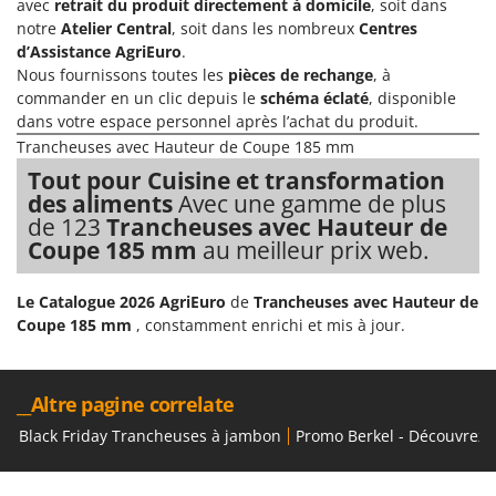
avec
retrait du produit directement à domicile
, soit dans
Stiga
notre
Atelier Central
, soit dans les nombreux
Centres
Stocker
d’Assistance AgriEuro
.
Nous fournissons toutes les
pièces de rechange
, à
Sunseeker
commander en un clic depuis le
schéma éclaté
, disponible
dans votre espace personnel après l’achat du produit.
T
Tecla
Trancheuses avec Hauteur de Coupe 185 mm
TecnoGen
Tout pour Cuisine et transformation
des aliments
Avec une gamme de plus
Tellarini Pompe
de 123
Trancheuses avec Hauteur de
Telwin
Coupe 185 mm
au meilleur prix web.
Tenco
Le Catalogue 2026 AgriEuro
de
Trancheuses avec Hauteur de
Tineco
Coupe 185 mm
, constamment enrichi et mis à jour.
Titania
Tornado
__Altre pagine correlate
Tre Spade
Black Friday Trancheuses à jambon
Promo Berkel - Découvrez 
Trev - Abrek - TecnoVIR
Trotec