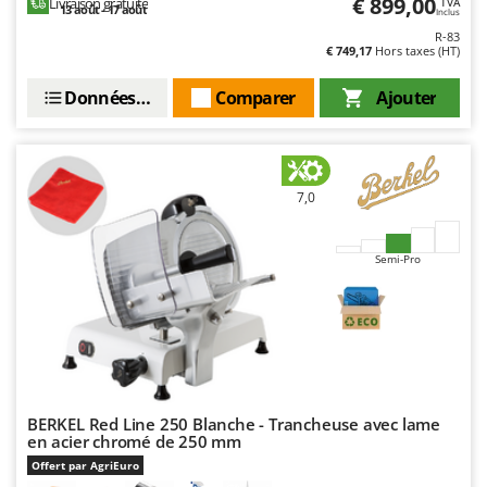
N
€ 899,00
Livraison gratuite
TVA
13 août - 17 août
New O.M.R.A.
Inclus
R-83
Nilfisk
€ 749,17
Hors taxes (HT)
Ninja
Données techniques
Comparer
Ajouter
Novatec
Novital
NuAir
7,0
NuovaFac
O
Semi-Pro
Officine Savioli
Oliviero
Olix
OMA
Omas
BERKEL Red Line 250 Blanche - Trancheuse avec lame
Ompagrill
en acier chromé de 250 mm
Ooni
Offert par AgriEuro