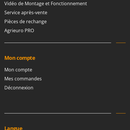
Tondeuses autoportées
Lampacrescia - MGM
Vidéo de Montage et Fonctionnement
Tondeuses débroussailleuses thermiques
Landxcape
Service après-vente
Trancheuses
LAR Casalinghi
Pièces de rechange
Trancheuses de sol
Lavor
Agrieuro PRO
Transpalettes
Linea VZ
Treuils de débardage
Lisam
Tronçonneuses
Lotusgrill
Mon compte
V
M
Mon compte
Vêtements de Sécurité
M.A.I.BO.
Mes commandes
Vibroculteurs à tracteur
Macom
Déconnexion
Macte Ovens
Makita
MAMMAMIA
Marcato
Marina Systems
Langue