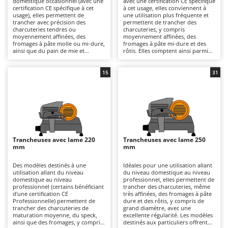
domestique occasionnel (avec une
avec une certification CE spécifique
Autolaveuses
Ambrogio Robot
certification CE spécifique à cet
à cet usage, elles conviennent à
usage), elles permettent de
une utilisation plus fréquente et
Autres produits
Annovi Reverberi
trancher avec précision des
permettent de trancher des
charcuteries tendres ou
charcuteries, y compris
moyennement affinées, des
moyennement affinées, des
ANTHBOT
fromages à pâte molle ou mi-dure,
fromages à pâte mi-dure et des
B
ainsi que du pain de mie et
rôtis. Elles comptent ainsi parmi
Balayeuses
Archman
d'autres pains moelleux. Très
les modèles les plus vendus et les
compactes, certains modèles sont
plus appréciés pour un usage
Bancs de scie pour le bois - Scies à bûches
Arco
pliables afin de réduire encore
domestique. Les lames de 190, 195
15
31
davantage leur encombrement, ce
et 200 mm garantissent des
Barbecues
Ardes
qui les rend particulièrement
coupes précises et régulières, tout
pratiques pour les déplacements
en conservant une compacité qui
Bennes pour tracteur
Argo
ou les résidences secondaires.
facilite leur installation dans les
Elles trouvent facilement leur
cuisines domestiques.
Brosses pour sols extérieurs
Ariete
place dans toutes les cuisines et
L'alimentation est électrique et
sont très simples à nettoyer. Les
nécessite un raccordement direct
Brouettes à moteur
Artus
lames de 170 mm sont adaptées
au réseau. Il faut nettoyer
aux petites quantités et
soigneusement la lame, le plateau,
Trancheuses avec lame 220
Trancheuses avec lame 250
Broyeurs à axe horizontal pour tracteur
garantissent un bon contrôle de
le presse-produit et le chariot
Attila
mm
mm
l'épaisseur de coupe. Leur
après chaque utilisation afin de
alimentation est électrique et
préserver l'hygiène et la précision
Broyeurs de branches et végétaux
Ausonia
nécessite un simple raccordement
de coupe.
Des modèles destinés à une
Idéales pour une utilisation allant
au réseau. Par rapport aux
utilisation allant du niveau
du niveau domestique au niveau
Butteurs pour tracteur
Awelco
modèles équipés de lames de plus
domestique au niveau
professionnel, elles permettent de
grand diamètre, elles offrent un
professionnel (certains bénéficiant
trancher des charcuteries, même
encombrement réduit et une
d'une certification CE
très affinées, des fromages à pâte
C
B
meilleure maniabilité, ce qui les
Professionnelle) permettent de
dure et des rôtis, y compris de
Chargeurs de batterie - Démarreurs
Baesso
rend idéales pour une utilisation
trancher des charcuteries de
grand diamètre, avec une
occasionnelle. Après chaque
maturation moyenne, du speck,
excellente régularité. Les modèles
Charrues pour tracteur
Bahco
utilisation, il faut nettoyer
ainsi que des fromages, y compris
destinés aux particuliers offrent