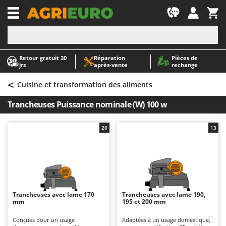
-1
Retour gratuit 30
Réparation
Pièces de
A
A
jrs
après‑vente
rechange
Abris de jardin
ABAC
<
Accessoires pour tracteurs tondeuses autoportés
AgriEuro Premium
Cuisine et transformation des aliments
Aérateurs Scarificateurs pour gazon
AgriEuro TOP-LINE
Trancheuses Puissance nominale (W) 100 w
Arracheuses de pommes de terre pour tracteur
AGT
Aspirateurs - Balais Électriques
Aima
20
13
Aspirateurs à cendres
Airmec
Aspirateurs à feuilles sur roues
AL-KO
Aspirateurs de piscine
ALA 2000
Aspirateurs Multifonctions
Alce
Trancheuses avec lame 170
Trancheuses avec lame 190,
mm
195 et 200 mm
Atomiseurs agricoles pour tracteurs
Alpina
Atomiseurs pour traitements
Ama
Conçues pour un usage
Adaptées à un usage domestique,