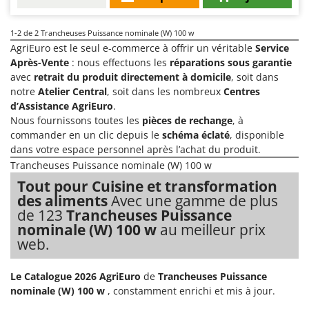
Machines pour la transformation des fruits
Famur
Machines sous vide
FARMER
1-2
de 2 Trancheuses Puissance nominale (W) 100 w
Motobineuses
AgriEuro est le seul e-commerce à offrir un véritable
Service
FBC
Après-Vente
: nous effectuons les
réparations sous garantie
Motoculteurs
Ferrari Group
avec
retrait du produit directement à domicile
, soit dans
Motofaucheuses
notre
Atelier Central
, soit dans les nombreux
Centres
Ferroni
d’Assistance AgriEuro
.
Motopompes pour irrigation
Ferrua
Nous fournissons toutes les
pièces de rechange
, à
Moulins à céréales électriques
FIAC
commander en un clic depuis le
schéma éclaté
, disponible
Moulins à farine
dans votre espace personnel après l’achat du produit.
FIEM
Trancheuses Puissance nominale (W) 100 w
Fimar
N
Tout pour Cuisine et transformation
Nettoyeurs et Balais à vapeur
FINI
des aliments
Avec une gamme de plus
Nettoyeurs haute pression
de 123
Trancheuses Puissance
Fiorentini
nominale (W) 100 w
au meilleur prix
Nettoyeurs tapis, moquettes et tapisseries
Fiskars
web.
Flymo
P
Peignes vibreurs et Secoueurs à olives
Le Catalogue 2026 AgriEuro
de
Trancheuses Puissance
Fontana Forni
nominale (W) 100 w
, constamment enrichi et mis à jour.
Pelles rétros pour tracteur
Forest Master