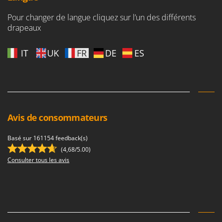
Master
Pour changer de langue cliquez sur l’un des différents
Mastercook
drapeaux
Masterpro
McCulloch
IT
UK
FR
DE
ES
MCH
Michelin
Mille
Minox
Avis de consommateurs
Mockmill
Basé sur 161154 feedback(s)
More than chef
(4,68/5.00)
MOSA
Consulter tous les avis
MOVA
Mowox
MTD