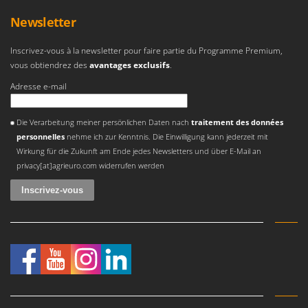
N
New O.M.R.A.
Newsletter
Nilfisk
Ninja
Inscrivez-vous à la newsletter pour faire partie du Programme Premium,
vous obtiendrez des
avantages exclusifs
.
Novatec
Adresse e-mail
Novital
NuAir
Une erreur est survenue
Die Verarbeitung meiner persönlichen Daten nach
traitement des données
NuovaFac
personnelles
nehme ich zur Kenntnis. Die Einwilligung kann jederzeit mit
Wirkung für die Zukunft am Ende jedes Newsletters und über E-Mail an
O
privacy[at]agrieuro.com widerrufen werden
Officine Savioli
Oliviero
Olix
OMA
Omas
Ompagrill
Ooni