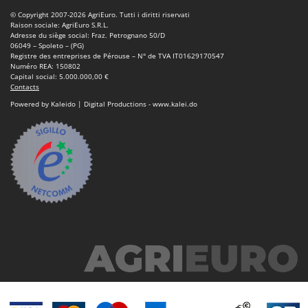
Oriental Koshin
© Copyright 2007-2026 AgriEuro. Tutti i diritti riservati
Raison sociale: AgriEuro S.R.L.
Outdoorchef
Adresse du siège social: Fraz. Petrognano 50/D
06049 – Spoleto – (PG)
Registre des entreprises de Pérouse – N° de TVA IT01629170547
P
Palazzetti
Numéro REA: 150802
Capital social: 5.000.000,00 €
Palumbo Pavi
Contacts
Powered by Kaleido | Digital Productions - www.kalei.do
Partisani
Paterlini
Philips
Pramac
Prismafood
R
R.G.V.
Rato
Reber
Redback