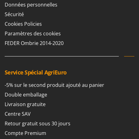
Scies alternatives à batterie
Données personnelles
Intex
Scies de jardin télescopiques
Italyco
Sécurité
Sécateurs électriques à batterie
ITM
Cookies Policies
Sécateurs et Échenilloirs manuels
Paramètres des cookies
J
Sécateurs pneumatiques
JOLLY ITALIA
FEDER Ombrie 2014-2020
Semoirs et Épandeurs d'engrais
K
Socs pour tracteur
KAAZ
Souffleurs aspirateurs pour Feuilles
Karcher
Service Spécial AgriEuro
Soufreuses - Poudreuses à dos
Kasco
-5% sur le second produit ajouté au panier
Soufreuses - Poudreuses pour tracteur
Kemper
Double emballage
Keter
T
Taille-haies
Livraison gratuite
KitchenAid
Taille-haies à bras pour tracteur
Centre SAV
Komo
Tarières
Retour gratuit sous 30 jours
L
Tondeuses à Gazon
Compte Premium
Laica