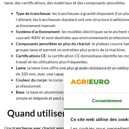
lame, des certifications, des matériaux et des composants amovibles.
Type de trancheuse
: les trancheuses à gravité disposent d’un pl
l’aliment, les trancheuses standard ont une structure traditionne
actionnement manuel;
Système d’actionnement
: les modèles électriques se branchent
courant 400V et sont destinées aux environnements professionn
Composants amovibles en plus du chariot
: le plateau couvre-la
groupe lame et permet un entretien plus précis de la machine;
Certifications CE
: la certification CE domestique identifie les 
travail et les utilisations plus fréquentes;
Lame
: la lame inox offre une plus grande résistance et un ne
de 320 mm, avec une capacité de coupe croissante selon la taille
Couleur du corps
: le corps peut être gris, rouge, noir ou blanc
professionnel;
Base
: la base en aluminium peint apporte de la couleur à la mach
simple et élégante et peut servir de surface d’appui pour le plat
Consentement
Quand utiliser une trancheuse
Ce site web utilise des cook
Une
trancheuse avec chariot amovible
est indiquée lorsque la coupe doi
Les cookies nous permettent d