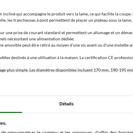
an incliné qui accompagne le produit vers la lame, ce qui facilite la coup
lle, les trancheuses à pont permettent de placer un plateau sous la lame, 
 sur une prise de courant standard et permettent un allumage et un déma
els nécessitant une alimentation dédiée;
me amovible peut être retiré au moyen d’une vis avant ou d’une molette ar
modèles destinés à une utilisation à la maison. La certification CE profe
ttoyage plus simple. Les diamètres disponibles incluent 170 mm, 190-19
 de la lame;
. Cette caractéristique permet de choisir une finition cohérente avec l’en
ine, tandis que celle en aluminium anodisé offre une résistance à la corro
eau des aliments tranchés;
Détails
 avec chariot amovible ?
ies.
t être précise et que le nettoyage de la machine doit rester rapide et minuti
e personnaliser le contenu et les annonces, d'offrir des fonctio