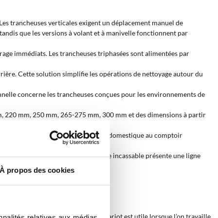
e. Les trancheuses verticales exigent un déplacement manuel de
tandis que les versions à volant et à manivelle fonctionnent par
rrage immédiats. Les trancheuses triphasées sont alimentées par
rière. Cette solution simplifie les opérations de nettoyage autour du
ssionnelle concerne les trancheuses conçues pour les environnements de
5 mm, 220 mm, 250 mm, 265-275 mm, 300 mm et des dimensions à partir
vironnement d’utilisation, de la cuisine domestique au comptoir
sion et aux solvants. La base en verre incassable présente une ligne
À propos des cookies
eux. La possibilité de retirer le chariot est utile lorsque l’on travaille
nnalités relatives aux médias