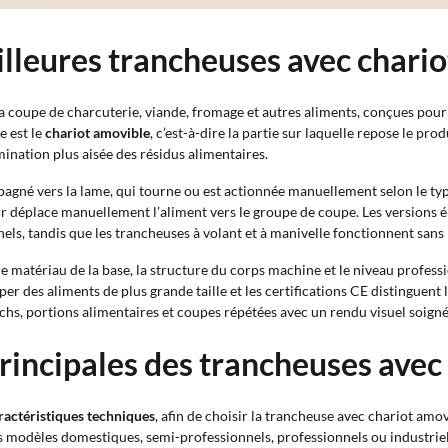
eilleures trancheuses avec chari
a coupe de charcuterie, viande, fromage et autres aliments, conçues pour 
e est le
chariot amovible
, c’est-à-dire la partie sur laquelle repose le pro
mination plus aisée des résidus alimentaires.
agné vers la lame, qui tourne ou est actionnée manuellement selon le type 
teur déplace manuellement l’aliment vers le groupe de coupe. Les version
nels, tandis que les trancheuses à volant et à manivelle fonctionnent sa
e matériau de la base, la structure du corps machine et le niveau profes
r des aliments de plus grande taille et les certifications CE distinguent l
chs, portions alimentaires et coupes répétées avec un rendu visuel soigné
rincipales des trancheuses avec
ractéristiques techniques
, afin de choisir la trancheuse avec chariot amo
es modèles domestiques, semi-professionnels, professionnels ou industriel