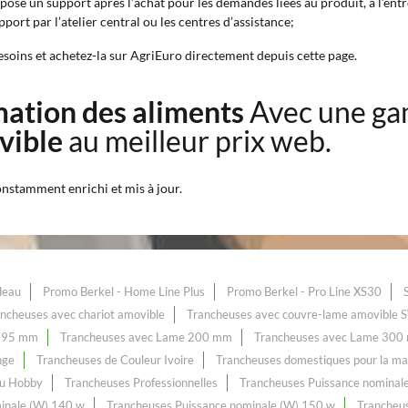
pose un support après l’achat pour les demandes liées au produit, à l’entr
pport par l’atelier central ou les centres d’assistance;
esoins et achetez-la sur AgriEuro directement depuis cette page.
mation des aliments
Avec une ga
vible
au meilleur prix web.
onstamment enrichi et mis à jour.
deau
Promo Berkel - Home Line Plus
Promo Berkel - Pro Line XS30
ncheuses avec chariot amovible
Trancheuses avec couvre-lame amovible
 195 mm
Trancheuses avec Lame 200 mm
Trancheuses avec Lame 300
nge
Trancheuses de Couleur Ivoire
Trancheuses domestiques pour la ma
au Hobby
Trancheuses Professionnelles
Trancheuses Puissance nominal
inale (W) 140 w
Trancheuses Puissance nominale (W) 150 w
Trancheu