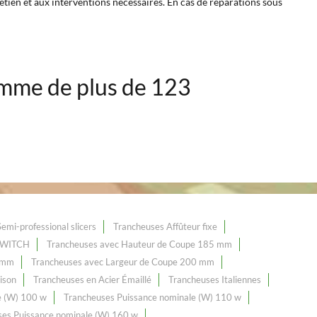
etien et aux interventions nécessaires. En cas de réparations sous
mme de plus de 123
Semi-professional slicers
Trancheuses Affûteur fixe
 SWITCH
Trancheuses avec Hauteur de Coupe 185 mm
 mm
Trancheuses avec Largeur de Coupe 200 mm
ison
Trancheuses en Acier Émaillé
Trancheuses Italiennes
e (W) 100 w
Trancheuses Puissance nominale (W) 110 w
ses Puissance nominale (W) 160 w