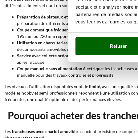
différents aliments et que l’on souhaite éliminer plus facilement les rés
sociaux et d'analyser notre t
partenaires de médias sociaux
Préparation de plateaux et d’entrées
: le chariot coulissant per
vous leur avez fournies ou qu'
préparation de différents aliments;
Coupe domestique fréquente
: les modèles électriques avec ce
195 mm ou 220 mm répondent bien aux préparations quotidienne
Utilisation en charcuteries-traiteurs et petits ateliers
: les tran
Refuser
de composants amovibles réduit le temps consacré au nettoyage
Service avec collecte ordonnée des tranches
: les trancheuses à
après la coupe;
Coupe manuelle sans alimentation électrique
: les trancheuses à
manuelle pour des travaux contrôlés et progressifs;
Les niveaux d’utilisation disponibles vont de
limité
, avec une qualité s
modèles hobby et semi-professionnels répondent à une utilisation con
fréquentes, une qualité optimale et des performances élevées.
Pourquoi acheter des trancheu
Les
trancheuses avec chariot amovible
associent précision de coupe et 
niveau professionnel.