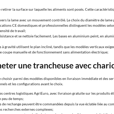
 retirer la surface sur laquelle les aliments sont posés. Cette caractérist
 vers la lame avec un mouvement contrôlé. Le choix du diamètre de lame 
ifications CE domestiques et professionnelles distinguent les modèles selon 
ensité de travail;
résistance et se nettoie facilement. Les bases en aluminium peint, en alu
s à gravité utilisent le plan incliné, tandis que les modèles verticaux ex
 de coupe manuelle et de fonctionnement sans alimentation électrique;
heter une trancheuse avec chari
choisir parmi des modèles disponibles en livraison immédiate et des se
nels et les configurations avant le choix.
 les centres logistiques AgriEuro, avec livraison gratuite sur les produits 
n peu de temps;
èces de rechange peuvent être commandées depuis la vue éclatée liée au com
ns recherches externes complexes;