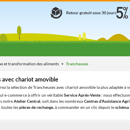
Retour gratuit sous 30 jours
ne et transformation des aliments
Trancheuses
 avec chariot amovible
ez la sélection de Trancheuses avec chariot amovible la plus adaptée à v
eul e-commerce à offrir un véritable
Service Après-Vente
: nous effectuon
ns notre
Atelier Central
, soit dans les nombreux
Centres d’Assistance Agr
 toutes les
pièces de rechange
, à commander en un clic depuis le
schéma 
1
1