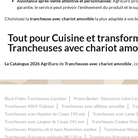
Assistance après-vente attentive et personnalisée
: AgriEuro pro
garantie, le service peut prévoir l’enlèvement du produit et le su
Choisissez la
trancheuse avec chariot amovible
la plus adaptée à vos b
Tout pour Cuisine et transfor
Trancheuses avec chariot amo
Le Catalogue 2026 AgriEuro
de
Trancheuses avec chariot amovible
, c
Black Friday Trancheuses à jambon
Promo Berkel - Découvrez votre Ca
Trancheuses 400V Triphasé
Trancheuses avec affûteur amovible
Tra
Trancheuses avec Hauteur de Coupe 190 mm
Trancheuses avec Lame
Trancheuses avec Largeur de Coupe 245 mm
Trancheuses Couleur Ora
Trancheuses Matériau de la base Aluminium anodisé
Trancheuses Nive
Trancheuses Puissance nominale (W) 120 w
Trancheuses Puissance nom