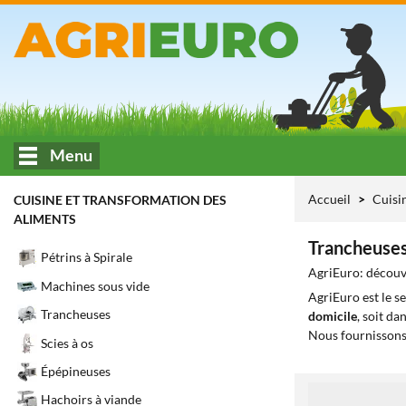
Menu
Accueil
Cuisi
CUISINE ET TRANSFORMATION DES
ALIMENTS
Trancheuses
Pétrins à Spirale
AgriEuro: découvr
Machines sous vide
AgriEuro est le s
Trancheuses
domicile
, soit da
Nous fournissons
Scies à os
Épépineuses
1
Hachoirs à viande