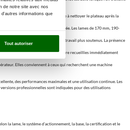
on de notre site avec nos
 d'autres informations que
t régulier. Le chariot amovible aide à nettoyer le plateau après la
à la maison avec une continuité modérée. Les lames de 170 mm, 190-
diamètre répondent à des rythmes de travail plus soutenus. La présence
Tout autoriser
t utile lorsque les tranches doivent être recueillies immédiatement
’opérateur. Elles conviennent à ceux qui recherchent une machine
xcellente, des performances maximales et une utilisation continue. Les
ersions professionnelles sont indiquées pour des utilisations
on la lame, le système d’actionnement, la base, la certification et le