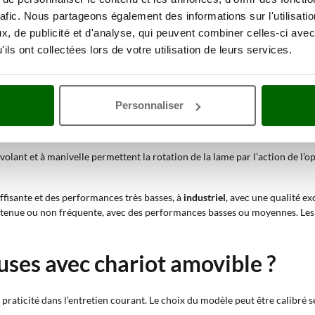
idus de la surface d’appui.
rafic. Nous partageons également des informations sur l'utilisati
, de publicité et d'analyse, qui peuvent combiner celles-ci avec
met d’accompagner charcuteries et fromages vers la lame avec un mouvemen
ils ont collectées lors de votre utilisation de leurs services.
rtification CE domestique conviennent à ceux qui tranchent des produits 
s et aux petites portions;
cheuses CE professionnelles, triphasées ou dotées de lames de plus grand 
Personnaliser
 entre deux préparations;
 pont permettent de placer un plateau sous la lame. Cette configuration es
 volant et à manivelle permettent la rotation de la lame par l’action de l
uffisante et des performances très basses, à
industriel
, avec une qualité e
tenue ou non fréquente, avec des performances basses ou moyennes. Les v
ses avec chariot amovible ?
praticité dans l’entretien courant. Le choix du modèle peut être calibré sel