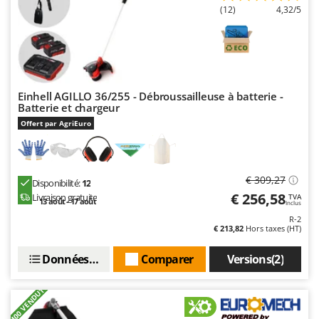
(12)
4,32/5
Einhell AGILLO 36/255 - Débroussailleuse à batterie -
Batterie et chargeur
Offert par AgriEuro
€ 309,27
Disponibilité:
12
€ 256,58
Livraison gratuite
TVA
13 août - 17 août
Inclus
R-2
€ 213,82
Hors taxes (HT)
Données techniques
Comparer
Versions(2)
+400 VENDUTI