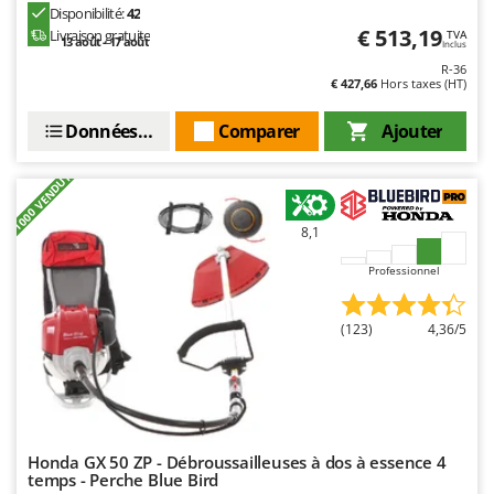
Troy-Bilt
Disponibilité:
42
€ 513,19
Livraison gratuite
TVA
13 août - 17 août
Inclus
U
R-36
Udor
€ 427,66
Hors taxes (HT)
Unger
Données techniques
Comparer
Ajouter
V
Verdemax
+1000 VENDUTI
Vesco
8,1
Volpi
Professionnel
W
Waldner
(123)
4,36/5
Weber
WIDU
Wiper EcoRobot
Wolf Garten
Honda GX 50 ZP - Débroussailleuses à dos à essence 4
Wortex
temps - Perche Blue Bird