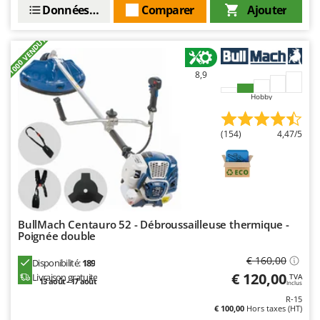
Données techniques
Comparer
Ajouter
+1000 VENDUTI
8,9
Hobby
(154)
4,47/5
BullMach Centauro 52 - Débroussailleuse thermique -
Poignée double
€ 160,00
Disponibilité:
189
€ 120,00
Livraison gratuite
TVA
13 août - 17 août
Inclus
R-15
€ 100,00
Hors taxes (HT)