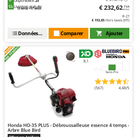
Disponibilité:
25
€ 232,62
Livraison gratuite
TVA
13 août - 17 août
Inclus
R-27
€ 193,85
Hors taxes (HT)
Données techniques
Comparer
Ajouter
+900 VENDUTI
PROMO
8,1
Semi-Pro
(567)
4,48/5
Honda HO-35 PLUS - Débroussailleuse essence 4 temps -
Arbre Blue Bird
Offert par AgriEuro