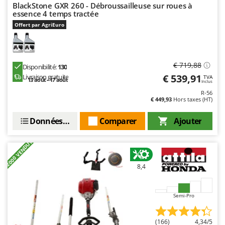
N
New O.M.R.A.
BlackStone GXR 260 - Débroussailleuse sur roues à
essence 4 temps tractée
Nilfisk
Offert par AgriEuro
Ninja
Novatec
€ 719,88
Novital
Disponibilité:
130
€ 539,91
Livraison gratuite
TVA
NuAir
13 août - 17 août
Inclus
R-56
NuovaFac
€ 449,93
Hors taxes (HT)
O
Données techniques
Comparer
Ajouter
Officine Savioli
Oliviero
+2000 VENDUTI
Olix
8,4
OMA
Omas
Semi-Pro
Ompagrill
Ooni
(166)
4,34/5