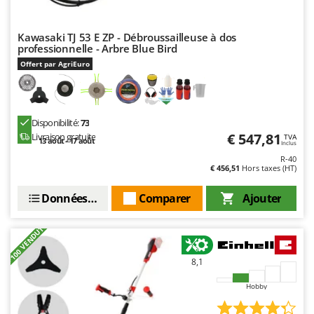
Kawasaki TJ 53 E ZP - Débroussailleuse à dos
professionnelle - Arbre Blue Bird
Offert par AgriEuro
Disponibilité:
73
€ 547,81
Livraison gratuite
TVA
13 août - 17 août
Inclus
R-40
€ 456,51
Hors taxes (HT)
Données techniques
Comparer
Ajouter
+100 VENDUTI
8,1
Hobby