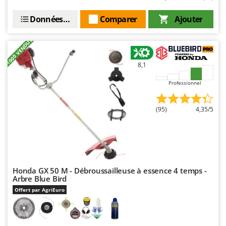
Stiga
Données techniques
Comparer
Ajouter
Stocker
Sunseeker
+1000 VENDUTI
T
Tecla
8,1
TecnoGen
Professionnel
Tellarini Pompe
(95)
4,35/5
Telwin
Tenco
Tineco
Titania
Honda GX 50 M - Débroussailleuse à essence 4 temps -
Tornado
Arbre Blue Bird
Tre Spade
Offert par AgriEuro
Trev - Abrek - TecnoVIR
Trotec