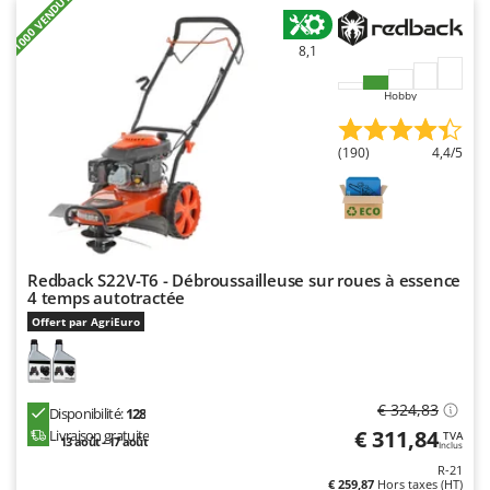
+1000 VENDUTI
Seven Italy
Shark
8,1
Silky
Hobby
Simatech
Sirman
(190)
4,4/5
Skil
Smartwood
Smeg
Snapper
Redback S22V-T6 - Débroussailleuse sur roues à essence
4 temps autotractée
Solidur
Offert par AgriEuro
Spice Electronics
Spiralmac
Spring Protezione
€ 324,83
Disponibilité:
128
€ 311,84
Spyro
Livraison gratuite
TVA
13 août - 17 août
Inclus
Stanley
R-21
€ 259,87
Hors taxes (HT)