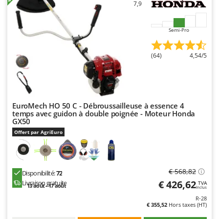
7,9
Semi-Pro
(64)
4,54/5
EuroMech HO 50 C - Débroussailleuse à essence 4
temps avec guidon à double poignée - Moteur Honda
GX50
Offert par AgriEuro
€ 568,82
Disponibilité:
72
€ 426,62
Livraison gratuite
TVA
13 août - 17 août
Inclus
R-28
€ 355,52
Hors taxes (HT)