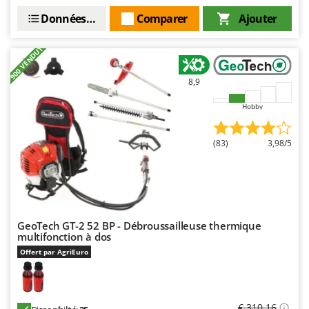
Données techniques
Comparer
Ajouter
+900 VENDUTI
8,9
Hobby
(83)
3,98/5
GeoTech GT-2 52 BP - Débroussailleuse thermique
multifonction à dos
Offert par AgriEuro
€ 310,16