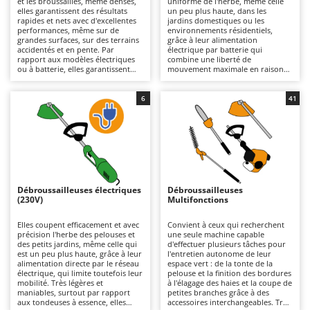
et les broussailles, même denses,
uniforme de l'herbe, même celle
Autolaveuses
Ambrogio Robot
elles garantissent des résultats
un peu plus haute, dans les
rapides et nets avec d'excellentes
jardins domestiques ou les
Autres produits
Annovi Reverberi
performances, même sur de
environnements résidentiels,
grandes surfaces, sur des terrains
grâce à leur alimentation
accidentés et en pente. Par
électrique par batterie qui
ANTHBOT
rapport aux modèles électriques
combine une liberté de
B
ou à batterie, elles garantissent
mouvement maximale en raison
Balayeuses
Archman
une plus grande autonomie et une
de l'absence de câbles de
plus grande robustesse,
connexion au réseau électrique,
Bancs de scie pour le bois - Scies à bûches
Arco
s'adaptant mieux aux travaux plus
un fonctionnement silencieux et
6
41
intensifs, mais elles sont plus
une utilisation pratique. Lorsque
Barbecues
Ardes
lourdes. Des modèles de
les batteries au lithium sont
différentes cylindrées sont
déchargées, elles peuvent être
Bennes pour tracteur
Argo
disponibles, des plus petits,
rapidement remplacées par
adaptés aux travaux de bricolage
d'autres chargées, ce qui prolonge
Brosses pour sols extérieurs
Ariete
qui nécessitent peu de puissance,
leur autonomie. L'entretien se
aux plus grands, pour les travaux
limite au maintien de la charge des
Brouettes à moteur
Artus
professionnels, même lourds. Il
batteries pendant les périodes
est important d'effectuer un
d'inutilisation et au nettoyage ou
Débroussailleuses électriques
Débroussailleuses
Broyeurs à axe horizontal pour tracteur
entretien périodique du moteur à
au remplacement périodique du fil
Attila
(230V)
Multifonctions
combustion, comme le contrôle
ou des lames.
du filtre à air, de la bougie et de
Broyeurs de branches et végétaux
Ausonia
l'huile moteur dans les modèles à
Elles coupent efficacement et avec
Convient à ceux qui recherchent
4 temps.
précision l'herbe des pelouses et
une seule machine capable
Butteurs pour tracteur
Awelco
des petits jardins, même celle qui
d'effectuer plusieurs tâches pour
est un peu plus haute, grâce à leur
l'entretien autonome de leur
alimentation directe par le réseau
espace vert : de la tonte de la
C
B
électrique, qui limite toutefois leur
pelouse et la finition des bordures
Chargeurs de batterie - Démarreurs
Baesso
mobilité. Très légères et
à l'élagage des haies et la coupe de
maniables, surtout par rapport
petites branches grâce à des
Charrues pour tracteur
Bahco
aux tondeuses à essence, elles
accessoires interchangeables. Très