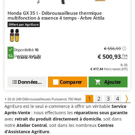
Honda GX 35 I - Débroussailleuse thermique
multifonction à essence 4 temps - Arbre Attila
Offert par AgriEuro
€ 556,59
Disponibilité:
10
€ 500,93
Livraison gratuite
TVA
13 août - 17 août
Inclus
R-35
€ 417,44
Hors taxes (HT)
Données techniques
Comparer
Ajouter
1
2
3
4
1-20
di 249 Débroussailleuses Puissance 700 Watt
AgriEuro est le seul e-commerce à offrir un véritable
Service
Après-Vente
: nous effectuons les
réparations sous garantie
avec
retrait du produit directement à domicile
, soit dans
notre
Atelier Central
, soit dans les nombreux
Centres
d’Assistance AgriEuro
.