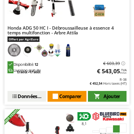
Oriental Koshin
Outdoorchef
P
Honda ADG 50 HC I - Débroussailleuse à essence 4
Palazzetti
temps multifonction - Arbre Attila
Palumbo Pavi
Offert par AgriEuro
Partisani
Paterlini
€ 603,39
Disponibilité:
12
Philips
€ 543,05
Livraison gratuite
TVA
13 août - 17 août
Inclus
Pramac
R-38
Prismafood
€ 452,54
Hors taxes (HT)
Données techniques
Comparer
Ajouter
R
R.G.V.
+3000 VENDUTI
Rato
Reber
8,1
Redback