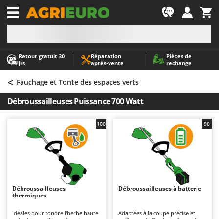
-1
Retour gratuit 30
Réparation
Pièces de
A
A
jrs
après‑vente
rechange
Abris de jardin
ABAC
<
Accessoires pour tracteurs tondeuses autoportés
AgriEuro Premium
Fauchage et Tonte des espaces verts
Aérateurs Scarificateurs pour gazon
AgriEuro TOP-LINE
Débroussailleuses Puissance 700 Watt
Arracheuses de pommes de terre pour tracteur
AGT
Aspirateurs - Balais Électriques
Aima
100
90
Aspirateurs à cendres
Airmec
Aspirateurs à feuilles sur roues
AL-KO
Aspirateurs de piscine
ALA 2000
Aspirateurs Multifonctions
Alce
Débroussailleuses
Débroussailleuses à batterie
thermiques
Atomiseurs agricoles pour tracteurs
Alpina
Atomiseurs pour traitements
Ama
Idéales pour tondre l'herbe haute
Adaptées à la coupe précise et