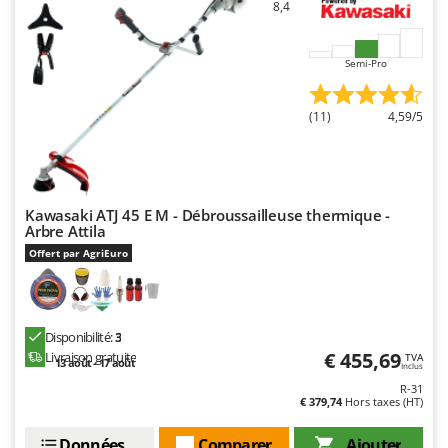
8,4
Semi-Pro
(11)
4,59/5
Kawasaki ATJ 45 E M - Débroussailleuse thermique -
Arbre Attila
Offert par AgriEuro
Disponibilité:
3
€ 455,69
Livraison gratuite
TVA
13 août - 17 août
Inclus
R-31
€ 379,74
Hors taxes (HT)
Données techniques
Comparer
Ajouter