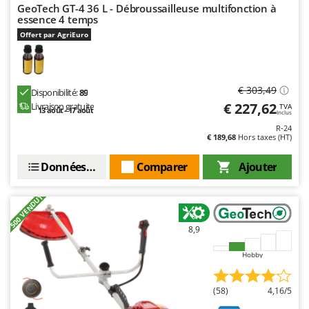
GeoTech GT-4 36 L - Débroussailleuse multifonction à
essence 4 temps
Offert par AgriEuro
€ 303,49
Disponibilité:
89
€ 227,62
Livraison gratuite
TVA
13 août - 17 août
Inclus
R-24
€ 189,68
Hors taxes (HT)
Données techniques
Comparer
Ajouter
+500 VENDUTI
8,9
Hobby
(58)
4,16/5