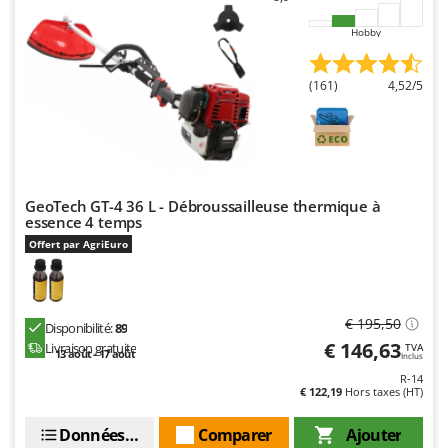
Resto Italia
Hobby
Ribimex
Ripartrak
(161)
4,52/5
Ritter
River Systems
Robomow
Rossofuoco
GeoTech GT-4 36 L - Débroussailleuse thermique à
Rover Pompe
essence 4 temps
Offert par AgriEuro
Royal Food
Ryobi
S
€ 195,50
Disponibilité:
89
S.T.P.
€ 146,63
Livraison gratuite
TVA
13 août - 17 août
Inclus
Santos
R-14
€ 122,19
Hors taxes (HT)
Sbaraglia
Schnitzer
Données techniques
Comparer
Ajouter