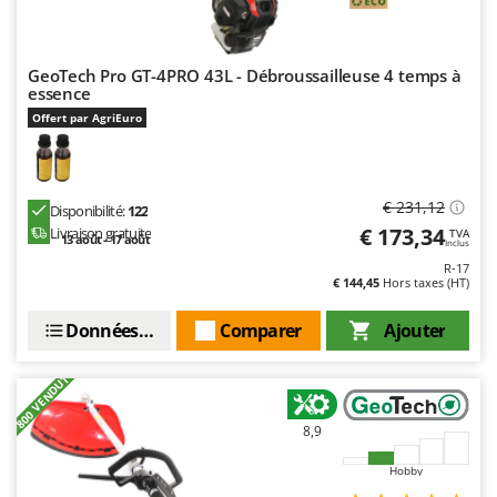
GeoTech Pro GT-4PRO 43L - Débroussailleuse 4 temps à
essence
Offert par AgriEuro
€ 231,12
Disponibilité:
122
€ 173,34
Livraison gratuite
TVA
13 août - 17 août
Inclus
R-17
€ 144,45
Hors taxes (HT)
Données techniques
Comparer
Ajouter
+800 VENDUTI
8,9
Hobby