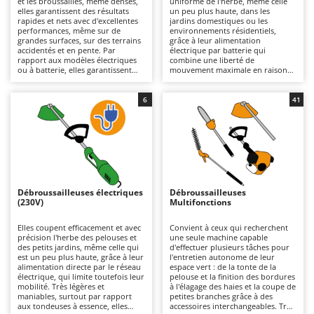
et les broussailles, même denses,
uniforme de l'herbe, même celle
Autolaveuses
Ambrogio Robot
elles garantissent des résultats
un peu plus haute, dans les
rapides et nets avec d'excellentes
jardins domestiques ou les
Autres produits
Annovi Reverberi
performances, même sur de
environnements résidentiels,
grandes surfaces, sur des terrains
grâce à leur alimentation
accidentés et en pente. Par
électrique par batterie qui
ANTHBOT
rapport aux modèles électriques
combine une liberté de
B
ou à batterie, elles garantissent
mouvement maximale en raison
Balayeuses
Archman
une plus grande autonomie et une
de l'absence de câbles de
plus grande robustesse,
connexion au réseau électrique,
Bancs de scie pour le bois - Scies à bûches
Arco
s'adaptant mieux aux travaux plus
un fonctionnement silencieux et
6
41
intensifs, mais elles sont plus
une utilisation pratique. Lorsque
Barbecues
Ardes
lourdes. Des modèles de
les batteries au lithium sont
différentes cylindrées sont
déchargées, elles peuvent être
Bennes pour tracteur
Argo
disponibles, des plus petits,
rapidement remplacées par
adaptés aux travaux de bricolage
d'autres chargées, ce qui prolonge
Brosses pour sols extérieurs
Ariete
qui nécessitent peu de puissance,
leur autonomie. L'entretien se
aux plus grands, pour les travaux
limite au maintien de la charge des
Brouettes à moteur
Artus
professionnels, même lourds. Il
batteries pendant les périodes
est important d'effectuer un
d'inutilisation et au nettoyage ou
Débroussailleuses électriques
Débroussailleuses
Broyeurs à axe horizontal pour tracteur
entretien périodique du moteur à
au remplacement périodique du fil
Attila
(230V)
Multifonctions
combustion, comme le contrôle
ou des lames.
du filtre à air, de la bougie et de
Broyeurs de branches et végétaux
Ausonia
l'huile moteur dans les modèles à
Elles coupent efficacement et avec
Convient à ceux qui recherchent
4 temps.
précision l'herbe des pelouses et
une seule machine capable
Butteurs pour tracteur
Awelco
des petits jardins, même celle qui
d'effectuer plusieurs tâches pour
est un peu plus haute, grâce à leur
l'entretien autonome de leur
alimentation directe par le réseau
espace vert : de la tonte de la
C
B
électrique, qui limite toutefois leur
pelouse et la finition des bordures
Chargeurs de batterie - Démarreurs
Baesso
mobilité. Très légères et
à l'élagage des haies et la coupe de
maniables, surtout par rapport
petites branches grâce à des
Charrues pour tracteur
Bahco
aux tondeuses à essence, elles
accessoires interchangeables. Très