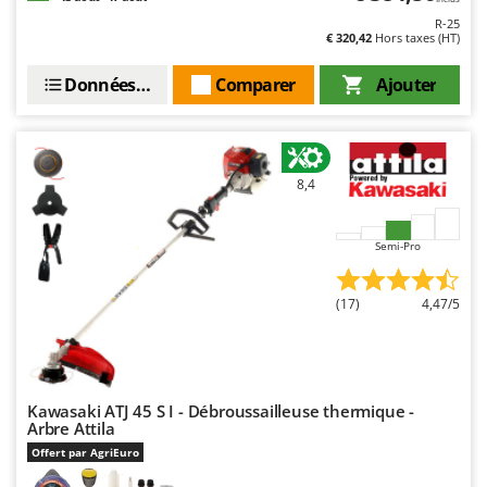
R-25
€ 320,42
Hors taxes (HT)
Données techniques
Comparer
Ajouter
8,4
Semi-Pro
(17)
4,47/5
Kawasaki ATJ 45 S I - Débroussailleuse thermique -
Arbre Attila
Offert par AgriEuro