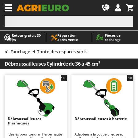
-1
Retour gratuit 30
Réparation
Pièces de
A
A
jrs
après‑vente
rechange
Abris de jardin
ABAC
<
Accessoires pour tracteurs tondeuses autoportés
AgriEuro Premium
Fauchage et Tonte des espaces verts
Aérateurs Scarificateurs pour gazon
AgriEuro TOP-LINE
Débroussailleuses Cylindrée de 36 à 45 cm³
Arracheuses de pommes de terre pour tracteur
AGT
Aspirateurs - Balais Électriques
Aima
100
90
Aspirateurs à cendres
Airmec
Aspirateurs à feuilles sur roues
AL-KO
Aspirateurs de piscine
ALA 2000
Aspirateurs Multifonctions
Alce
Débroussailleuses
Débroussailleuses à batterie
thermiques
Atomiseurs agricoles pour tracteurs
Alpina
Atomiseurs pour traitements
Ama
Idéales pour tondre l'herbe haute
Adaptées à la coupe précise et