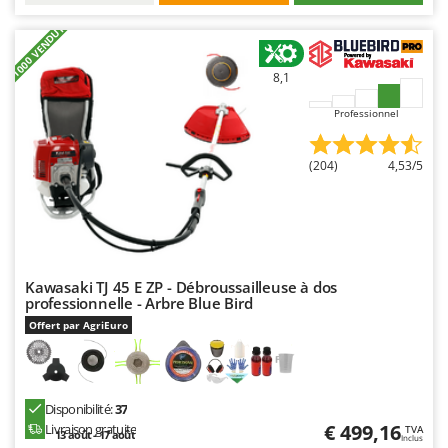
Seven Italy
+1000 VENDUTI
Shark
Silky
8,1
Simatech
Professionnel
Sirman
Skil
(204)
4,53/5
Smartwood
Smeg
Snapper
Solidur
Kawasaki TJ 45 E ZP - Débroussailleuse à dos
professionnelle - Arbre Blue Bird
Spice Electronics
Offert par AgriEuro
Spiralmac
Spring Protezione
Spyro
Disponibilité:
37
€ 499,16
Stanley
Livraison gratuite
TVA
13 août - 17 août
Inclus