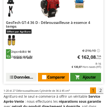
GeoTech GT-4 36 D - Débroussailleuse à essence 4
temps
Offert par AgriEuro
€ 216,10
Disponibilité:
14
€ 162,08
Livraison gratuite
TVA
13 août - 17 août
Inclus
R-16
€ 135,07
Hors taxes (HT)
Données techniques
Comparer
Ajouter
1
2
1-20
di 27 Débroussailleuses Cylindrée de 36 à 45 cm³
AgriEuro est le seul e-commerce à offrir un véritable
Service
Après-Vente
: nous effectuons les
réparations sous garantie
avec
retrait du produit directement à domicile
, soit dans