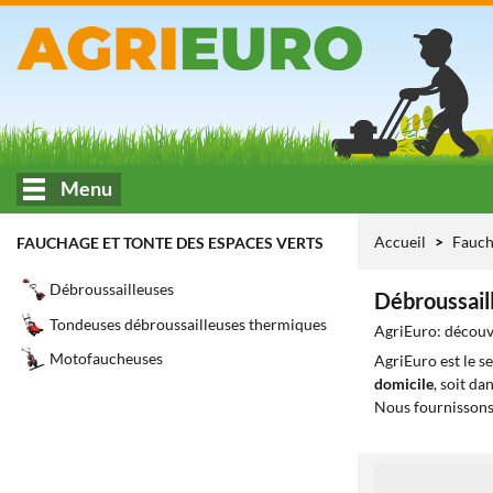
Menu
Accueil
Fauch
FAUCHAGE ET TONTE DES ESPACES VERTS
Débroussailleuses
Débroussail
Tondeuses débroussailleuses thermiques
AgriEuro: découvr
Motofaucheuses
AgriEuro est le s
domicile
, soit da
Nous fournissons
1