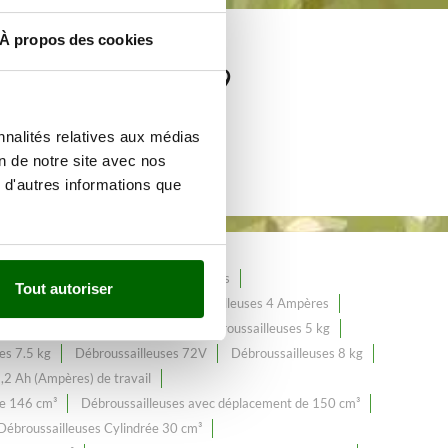
À propos des cookies
e de plus de 249
nnalités relatives aux médias
on de notre site avec nos
 d'autres informations que
lange
Débroussailleuses 2.5 Ampères
Tout autoriser
Débroussailleuses 36V
Débroussailleuses 4 Ampères
 cc
Débroussailleuses 48V
Débroussailleuses 5 kg
es 7.5 kg
Débroussailleuses 72V
Débroussailleuses 8 kg
,2 Ah (Ampères) de travail
de 146 cm³
Débroussailleuses avec déplacement de 150 cm³
Débroussailleuses Cylindrée 30 cm³