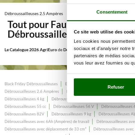
Consentement
Débroussailleuses 2.5 Ampères
Tout pour Fauchage et Tonte 
Débroussailleuses 2.5 Ampèr
Ce site web utilise des cook
Les cookies nous permettent d
sociaux et d'analyser notre t
Le Catalogue 2026 AgriEuro
de
Débroussailleuses 2.5 Ampères
, cons
partenaires de médias sociaux
vous leur avez fournies ou qu'
Black Friday Débroussailleuses
Briggs & Stratton : produits pour l'entre
Refuser
Débroussailleuses 2.6 Ampères
Débroussailleuses 25 cc
Débroussai
Débroussailleuses 4 kg
Débroussailleuses 4 Temps Professionnelles
Débroussailleuses 55 cc
Débroussailleuses 56 V
Débroussailleuses 
Débroussailleuses 82V
Débroussailleuses 9 kg
Débroussailleuses Al
Débroussailleuses avec 6Ah (Ampères) de travail
Débroussailleuses avec
Débroussailleuses avec déplacement de 33 cm³
Débroussailleuses ave