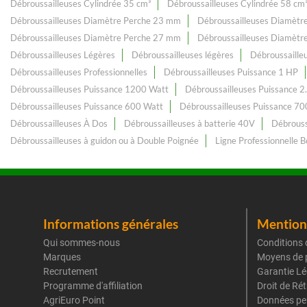
Débroussailleuses Cylindrée 35 cm³
Débroussailleuses Cylindrée 58 cm
Débroussailleuses Diamètre Perche 23 mm
Débroussailleuses Diamètr
Débroussailleuses Diamètre Perche 27 mm
Débroussailleuses Diamètr
Débroussailleuses Légères
Débroussailleuses légères
Débroussaille
Débroussailleuses Professionnelles
Débroussailleuses Puissance 1 HP
Débroussailleuses Puissance 1200 Watt
Débroussailleuses Puissance 2
Débroussailleuses Puissance 600 Watt
Débroussailleuses Puissance 70
Débroussailleuses À Dos
Débroussailleuses à batterie 40V
Débrouss
Débroussailleuses à guidon ou à Double Poignée
Ligne Professionnelle 
Informations générales
Mentions
Qui sommes-nous
Conditions 
Marques
Moyens de 
Recrutement
Garantie Lé
Programme d'affiliation
Droit de Ré
AgriEuro Point
Données pe