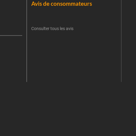
Avis de consommateurs
Une er
J'
retent
Consulter tous les avis