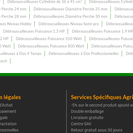
³
Débroussailleuses Cylindrée de 36 à 45 cm³
Débroussailleuses Cylind
e Perche 24 mm
Débroussailleuses Diamètre Perche 25 mm
Débroussa
e Perche 28 mm
Débroussailleuses Diamètre Perche 30 mm
Débroussa
uses Niveau Hobby
Débroussailleuses Niveau Semi-pro
Débroussailleus
Débroussailleuses Puissance 1.3 HP
Débroussailleuses Puissance 1.9 H
.2 HP
Débroussailleuses Puissance 350 Watt
Débroussailleuses Puiss
0 Watt
Débroussailleuses Puissance 800 Watt
Débroussailleuses Puis
ailleuses à Dos 4 Temps
Débroussailleuses à Dos Professionnelles
Déb
Bosch
 légales
Services Spécifiques Agr
d'Achat
-5% sur le second produit ajouté a
paiement
Double emballage
gale
Livraison gratuite
tractation
Centre SAV
rsonnelles
Retour gratuit sous 30 jours