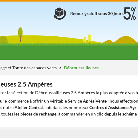
Retour gratuit sous 30 jours
age et Tonte des espaces verts
Débroussailleuses
leuses 2.5 Ampères
ez la sélection de Débroussailleuses 2.5 Ampères la plus adaptée à vos 
eul e-commerce à offrir un véritable
Service Après-Vente
: nous effectuon
ns notre
Atelier Central
, soit dans les nombreux
Centres d’Assistance Agr
 toutes les
pièces de rechange
, à commander en un clic depuis le
schéma 
1
1