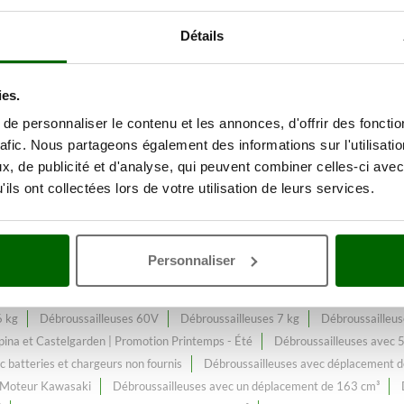
Détails
des espaces verts
Avec une gamm
es
au meilleur prix web.
ies.
e personnaliser le contenu et les annonces, d'offrir des fonctio
rafic. Nous partageons également des informations sur l'utilisati
tamment enrichi et mis à jour.
, de publicité et d'analyse, qui peuvent combiner celles-ci avec
ils ont collectées lors de votre utilisation de leurs services.
tien du gazon
Débroussailleuses 12 kg
Débroussailleuses 2 Temps à mé
Personnaliser
lleuses 3 Ampères
Débroussailleuses 3 kg
Débroussailleuses 3.5 kg
Débroussailleuses 4.5 kg
Débroussailleuses 40 cc
Débroussailleuses 45
6 kg
Débroussailleuses 60V
Débroussailleuses 7 kg
Débroussailleus
pina et Castelgarden | Promotion Printemps - Été
Débroussailleuses avec 5
 batteries et chargeurs non fournis
Débroussailleuses avec déplacement 
c Moteur Kawasaki
Débroussailleuses avec un déplacement de 163 cm³