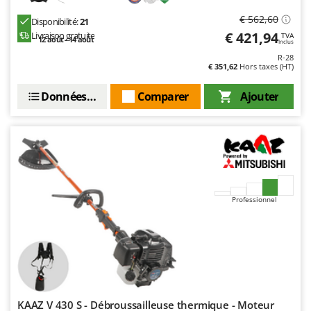
€ 562,60
Disponibilité:
21
€ 421,94
Livraison gratuite
TVA
12 août - 14 août
Inclus
R-28
€ 351,62
Hors taxes (HT)
Données techniques
Comparer
Ajouter
Professionnel
KAAZ V 430 S - Débroussailleuse thermique - Moteur