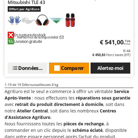
Mitsubishi TLE 43
Offert par AgriEuro
En rupture de stock
Alertez-moi de la disponibilité
€ 541,00
Livraison gratuite
TVA
Inclus
R-44
€ 450,83
Hors taxes (HT)
Données techniques
Comparer
Alertez-moi
1-19
de 19 Débroussailleuses 8 kg
AgriEuro est le seul e-commerce à offrir un véritable
Service
Après-Vente
: nous effectuons les
réparations sous garantie
avec
retrait du produit directement à domicile
, soit dans
notre
Atelier Central
, soit dans les nombreux
Centres
d’Assistance AgriEuro
.
Nous fournissons toutes les
pièces de rechange
, à
commander en un clic depuis le
schéma éclaté
, disponible
dans votre espace personnel après l’achat du produit.