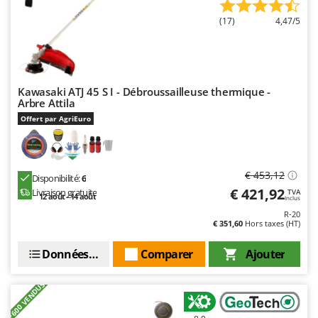
(17)
4,47/5
Kawasaki ATJ 45 S I - Débroussailleuse thermique -
Arbre Attila
Offert par AgriEuro
€ 453,12
Disponibilité:
6
€ 421,92
Livraison gratuite
TVA
12 août - 14 août
Inclus
R-20
€ 351,60
Hors taxes (HT)
Données techniques
Comparer
Ajouter
+600 VENDUS