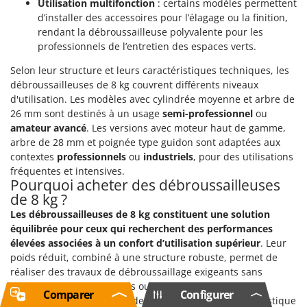
Utilisation multifonction
: certains modèles permettent
d’installer des accessoires pour l’élagage ou la finition,
rendant la débroussailleuse polyvalente pour les
professionnels de l’entretien des espaces verts.
Selon leur structure et leurs caractéristiques techniques, les
débroussailleuses de 8 kg couvrent différents niveaux
d'utilisation. Les modèles avec cylindrée moyenne et arbre de
26 mm sont destinés à un usage
semi-professionnel
ou
amateur avancé
. Les versions avec moteur haut de gamme,
arbre de 28 mm et poignée type guidon sont adaptées aux
contextes
professionnels
ou
industriels
, pour des utilisations
fréquentes et intensives.
Pourquoi acheter des débroussailleuses
de 8 kg ?
Les débroussailleuses de 8 kg constituent une solution
équilibrée pour ceux qui recherchent des performances
élevées associées à un confort d’utilisation supérieur
. Leur
poids réduit, combiné à une structure robuste, permet de
réaliser des travaux de débroussaillage exigeants sans
surcharger l’opérateur. Ces outils conviennent à de
Comparer
Configurer
nombreuses applications, de l’entretien du jardin domestique