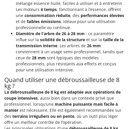
mélange essence-huile, faciles à utiliser et à entretenir.
Les moteurs
4 temps
, fonctionnant à l’essence, offrent
une
consommation réduite
, des
performances élevées
et de
faibles émissions
, idéaux pour une utilisation
professionnelle ou continue.
Diamètre de l'arbre de 26 à 28 mm
: ce paramètre
influe sur la
solidité de la structure
et sur la
taille de la
transmission interne
. Les arbres de
26 mm
conviennent à un usage semi-professionnel, tandis que
ceux de
28 mm
sont typiques des modèles
professionnels, plus résistants aux efforts et conçus
pour une utilisation intensive.
Quand utiliser une débroussailleuse de 8
kg ?
La débroussailleuse de 8 kg est adaptée aux opérations de
coupe intensives
, aussi bien dans un contexte privé que
professionnel, lorsqu’une
machine puissante mais facile à
manier
est nécessaire. Elle est également recommandée sur
des
terrains irréguliers ou en pente
, où un outil plus léger
offre un meilleur contrôle de l’opération.
Les principales utilisations d'une
débroussailleuse de 8 kg