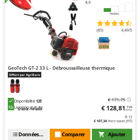
8,9
Resto Italia
Ribimex
Hobby
Ripartrak
(85)
4,49/5
Ritter
River Systems
Robomow
Rossofuoco
GeoTech GT-2 33 L - Débroussailleuse thermique
Rover Pompe
Offert par AgriEuro
Royal Food
Ryobi
€ 171,75
S
Disponibilité:
125
S.T.P.
€ 128,81
Livraison gratuite
TVA
12 août - 14 août
Inclus
Santos
R-12
€ 107,34
Hors taxes (HT)
Sbaraglia
Schnitzer
Données techniques
Comparer
Ajouter