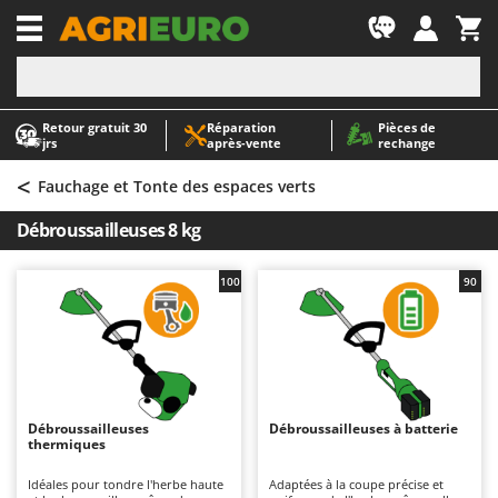
-1
Retour gratuit 30
Réparation
Pièces de
A
A
jrs
après‑vente
rechange
Abris de jardin
ABAC
<
Accessoires pour tracteurs tondeuses autoportés
AgriEuro Premium
Fauchage et Tonte des espaces verts
Aérateurs Scarificateurs pour gazon
AgriEuro TOP-LINE
Débroussailleuses 8 kg
Arracheuses de pommes de terre pour tracteur
AGT
Aspirateurs - Balais Électriques
Aima
100
90
Aspirateurs à cendres
Airmec
Aspirateurs à feuilles sur roues
AL-KO
Aspirateurs de piscine
ALA 2000
Aspirateurs Multifonctions
Alce
Débroussailleuses
Débroussailleuses à batterie
thermiques
Atomiseurs agricoles pour tracteurs
Alpina
Atomiseurs pour traitements
Ama
Idéales pour tondre l'herbe haute
Adaptées à la coupe précise et