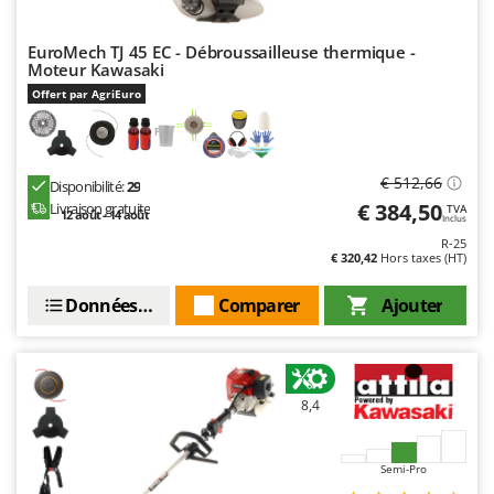
EuroMech TJ 45 EC - Débroussailleuse thermique -
Moteur Kawasaki
Offert par AgriEuro
€ 512,66
Disponibilité:
29
€ 384,50
Livraison gratuite
TVA
12 août - 14 août
Inclus
R-25
€ 320,42
Hors taxes (HT)
Données techniques
Comparer
Ajouter
8,4
Semi-Pro