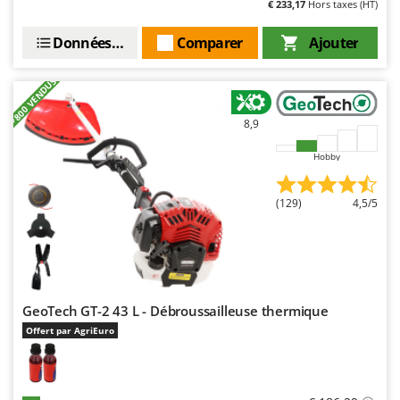
€ 233,17
Hors taxes (HT)
Stiga
Stocker
Données techniques
Comparer
Ajouter
Sunseeker
+800 VENDUS
T
Tecla
8,9
TecnoGen
Hobby
Tellarini Pompe
Telwin
(129)
4,5/5
Tenco
Tineco
Titania
Tornado
GeoTech GT-2 43 L - Débroussailleuse thermique
Tre Spade
Offert par AgriEuro
Trev - Abrek - TecnoVIR
Trotec