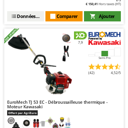
R-9
€ 150,41
Hors taxes (HT)
Données techniques
Comparer
Ajouter
+200 VENDUS
7,9
Semi-Pro
(42)
4,52/5
EuroMech TJ 53 EC - Débroussailleuse thermique -
Moteur Kawasaki
Offert par AgriEuro