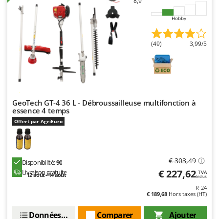
8,9
Hobby
(49)
3,99/5
GeoTech GT-4 36 L - Débroussailleuse multifonction à
essence 4 temps
Offert par AgriEuro
€ 303,49
Disponibilité:
90
€ 227,62
Livraison gratuite
TVA
12 août - 14 août
Inclus
R-24
€ 189,68
Hors taxes (HT)
Données techniques
Comparer
Ajouter