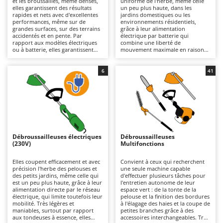
et les broussailles, même denses,
uniforme de l'herbe, même celle
Autolaveuses
Ambrogio Robot
elles garantissent des résultats
un peu plus haute, dans les
rapides et nets avec d'excellentes
jardins domestiques ou les
Autres produits
Annovi Reverberi
performances, même sur de
environnements résidentiels,
grandes surfaces, sur des terrains
grâce à leur alimentation
accidentés et en pente. Par
électrique par batterie qui
ANTHBOT
rapport aux modèles électriques
combine une liberté de
B
ou à batterie, elles garantissent
mouvement maximale en raison
Balayeuses
Archman
une plus grande autonomie et une
de l'absence de câbles de
plus grande robustesse,
connexion au réseau électrique,
Bancs de scie pour le bois - Scies à bûches
Arco
s'adaptant mieux aux travaux plus
un fonctionnement silencieux et
6
41
intensifs, mais elles sont plus
une utilisation pratique. Lorsque
Barbecues
Ardes
lourdes. Des modèles de
les batteries au lithium sont
différentes cylindrées sont
déchargées, elles peuvent être
Bennes pour tracteur
Argo
disponibles, des plus petits,
rapidement remplacées par
adaptés aux travaux de bricolage
d'autres chargées, ce qui prolonge
Brosses pour sols extérieurs
Ariete
qui nécessitent peu de puissance,
leur autonomie. L'entretien se
aux plus grands, pour les travaux
limite au maintien de la charge des
Brouettes à moteur
Artus
professionnels, même lourds. Il
batteries pendant les périodes
est important d'effectuer un
d'inutilisation et au nettoyage ou
Débroussailleuses électriques
Débroussailleuses
Broyeurs à axe horizontal pour tracteur
entretien périodique du moteur à
au remplacement périodique du fil
Attila
(230V)
Multifonctions
combustion, comme le contrôle
ou des lames.
du filtre à air, de la bougie et de
Broyeurs de branches et végétaux
Ausonia
l'huile moteur dans les modèles à
Elles coupent efficacement et avec
Convient à ceux qui recherchent
4 temps.
précision l'herbe des pelouses et
une seule machine capable
Butteurs pour tracteur
Awelco
des petits jardins, même celle qui
d'effectuer plusieurs tâches pour
est un peu plus haute, grâce à leur
l'entretien autonome de leur
alimentation directe par le réseau
espace vert : de la tonte de la
C
B
électrique, qui limite toutefois leur
pelouse et la finition des bordures
Chargeurs de batterie - Démarreurs
Baesso
mobilité. Très légères et
à l'élagage des haies et la coupe de
maniables, surtout par rapport
petites branches grâce à des
Charrues pour tracteur
Bahco
aux tondeuses à essence, elles
accessoires interchangeables. Très