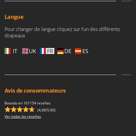
Worx
Y
Langue
Yard Force
Pour changer de langue cliquez sur l’un des différents
Z
drapeaux
Zanon
Zephir
IT
UK
FR
DE
ES
ZGrills
Zodiac
Zomax
Avis de consommateurs
Basado en 161154 reseñas
(4,68/5.00)
Ver todas las reseñas