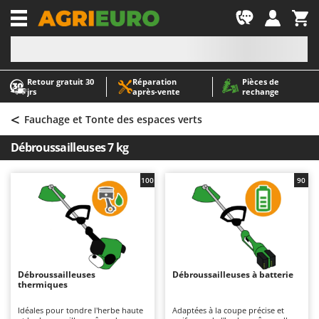
-1
Retour gratuit 30
Réparation
Pièces de
A
A
jrs
après‑vente
rechange
Abris de jardin
ABAC
<
Accessoires pour tracteurs tondeuses autoportés
AgriEuro Premium
Fauchage et Tonte des espaces verts
Aérateurs Scarificateurs pour gazon
AgriEuro TOP-LINE
Débroussailleuses 7 kg
Arracheuses de pommes de terre pour tracteur
AGT
Aspirateurs - Balais Électriques
Aima
100
90
Aspirateurs à cendres
Airmec
Aspirateurs à feuilles sur roues
AL-KO
Aspirateurs de piscine
ALA 2000
Aspirateurs Multifonctions
Alce
Débroussailleuses
Débroussailleuses à batterie
thermiques
Atomiseurs agricoles pour tracteurs
Alpina
Atomiseurs pour traitements
Ama
Idéales pour tondre l'herbe haute
Adaptées à la coupe précise et