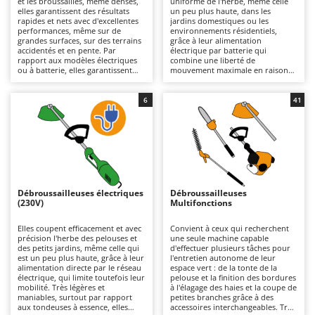
et les broussailles, même denses,
uniforme de l'herbe, même celle
Autolaveuses
Ambrogio Robot
elles garantissent des résultats
un peu plus haute, dans les
rapides et nets avec d'excellentes
jardins domestiques ou les
Autres produits
Annovi Reverberi
performances, même sur de
environnements résidentiels,
grandes surfaces, sur des terrains
grâce à leur alimentation
accidentés et en pente. Par
électrique par batterie qui
ANTHBOT
rapport aux modèles électriques
combine une liberté de
B
ou à batterie, elles garantissent
mouvement maximale en raison
Balayeuses
Archman
une plus grande autonomie et une
de l'absence de câbles de
plus grande robustesse,
connexion au réseau électrique,
Bancs de scie pour le bois - Scies à bûches
Arco
s'adaptant mieux aux travaux plus
un fonctionnement silencieux et
6
41
intensifs, mais elles sont plus
une utilisation pratique. Lorsque
Barbecues
Ardes
lourdes. Des modèles de
les batteries au lithium sont
différentes cylindrées sont
déchargées, elles peuvent être
Bennes pour tracteur
Argo
disponibles, des plus petits,
rapidement remplacées par
adaptés aux travaux de bricolage
d'autres chargées, ce qui prolonge
Brosses pour sols extérieurs
Ariete
qui nécessitent peu de puissance,
leur autonomie. L'entretien se
aux plus grands, pour les travaux
limite au maintien de la charge des
Brouettes à moteur
Artus
professionnels, même lourds. Il
batteries pendant les périodes
est important d'effectuer un
d'inutilisation et au nettoyage ou
Débroussailleuses électriques
Débroussailleuses
Broyeurs à axe horizontal pour tracteur
entretien périodique du moteur à
au remplacement périodique du fil
Attila
(230V)
Multifonctions
combustion, comme le contrôle
ou des lames.
du filtre à air, de la bougie et de
Broyeurs de branches et végétaux
Ausonia
l'huile moteur dans les modèles à
Elles coupent efficacement et avec
Convient à ceux qui recherchent
4 temps.
précision l'herbe des pelouses et
une seule machine capable
Butteurs pour tracteur
Awelco
des petits jardins, même celle qui
d'effectuer plusieurs tâches pour
est un peu plus haute, grâce à leur
l'entretien autonome de leur
alimentation directe par le réseau
espace vert : de la tonte de la
C
B
électrique, qui limite toutefois leur
pelouse et la finition des bordures
Chargeurs de batterie - Démarreurs
Baesso
mobilité. Très légères et
à l'élagage des haies et la coupe de
maniables, surtout par rapport
petites branches grâce à des
Charrues pour tracteur
Bahco
aux tondeuses à essence, elles
accessoires interchangeables. Très