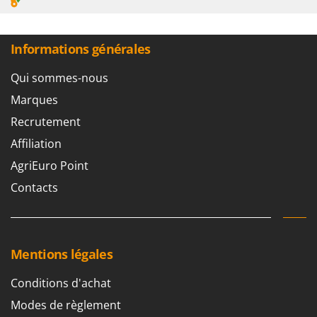
Seven Italy
Shark
Informations générales
Silky
Simatech
Qui sommes-nous
Sirman
Marques
Skil
Recrutement
Smartwood
Affiliation
Smeg
AgriEuro Point
Snapper
Contacts
Solidur
Spice Electronics
Spiralmac
Mentions légales
Spring Protezione
Spyro
Conditions d'achat
Stanley
Modes de règlement