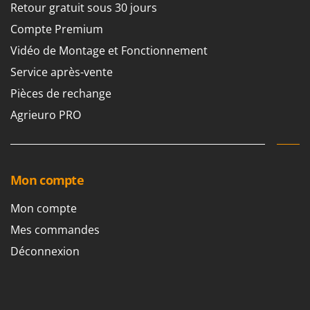
Retour gratuit sous 30 jours
Troy-Bilt
Compte Premium
U
Udor
Vidéo de Montage et Fonctionnement
Unger
Service après-vente
Pièces de rechange
V
Verdemax
Agrieuro PRO
Vesco
Volpi
Mon compte
W
Waldner
Mon compte
Weber
Mes commandes
WIDU
Déconnexion
Wiper EcoRobot
Wolf Garten
Wortex