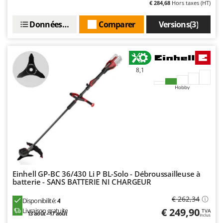
€ 284,68
Hors taxes (HT)
Master
Mastercook
Données techniques
Comparer
Versions(3)
Masterpro
McCulloch
MCH
8,1
Michelin
Hobby
Mille
Minox
Mockmill
More than chef
MOSA
MOVA
Einhell GP-BC 36/430 Li P BL-Solo - Débroussailleuse à
batterie - SANS BATTERIE NI CHARGEUR
Mowox
€ 262,34
MTD
Disponibilité:
4
€ 249,90
Livraison gratuite
TVA
13 août - 17 août
Inclus