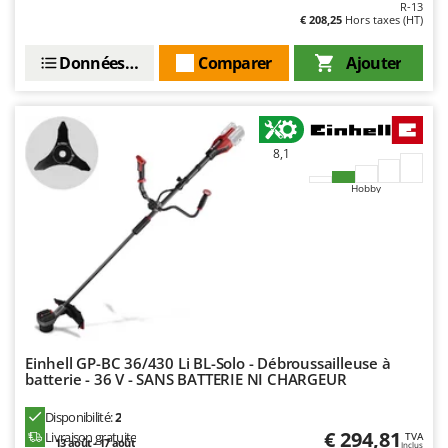
N
R-13
New O.M.R.A.
€ 208,25
Hors taxes (HT)
Nilfisk
Données techniques
Comparer
Ajouter
Ninja
Novatec
Novital
8,1
NuAir
NuovaFac
Hobby
O
Officine Savioli
Oliviero
Olix
OMA
Einhell GP-BC 36/430 Li BL-Solo - Débroussailleuse à
Omas
batterie - 36 V - SANS BATTERIE NI CHARGEUR
Ompagrill
Disponibilité:
2
Ooni
€ 294,81
Livraison gratuite
TVA
13 août - 17 août
Inclus