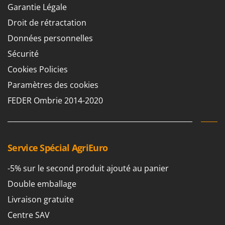
Stiga
Garantie Légale
Stocker
Droit de rétractation
Sunseeker
Données personnelles
Sécurité
T
Tecla
Cookies Policies
TecnoGen
Paramètres des cookies
Tellarini Pompe
FEDER Ombrie 2014-2020
Telwin
Tenco
Tineco
Service Spécial AgriEuro
Titania
-5% sur le second produit ajouté au panier
Tornado
Double emballage
Tre Spade
Livraison gratuite
Trev - Abrek - TecnoVIR
Centre SAV
Trotec