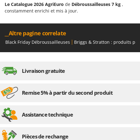
Resto Italia
Le Catalogue 2026 AgriEuro
de
Débroussailleuses 7 kg
,
constamment enrichi et mis à jour.
Ribimex
Ripartrak
Ritter
__Altre pagine correlate
River Systems
Black Friday Débroussailleuses
Briggs & Stratton : produits po
Robomow
Rossofuoco
Rover Pompe
Livraison gratuite
Royal Food
Ryobi
Remise 5% à partir du second produit
S
S.T.P.
Assistance technique
Santos
Sbaraglia
Schnitzer
Pièces de rechange