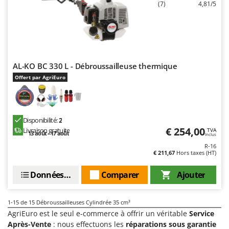
(7)
4,81/5
AL-KO BC 330 L - Débroussailleuse thermique
Offert par AgriEuro
Disponibilité:
2
€ 254,00
Livraison gratuite
TVA
13 août - 17 août
Inclus
R-16
€ 211,67
Hors taxes (HT)
Données techniques
Comparer
Ajouter
1-15
de 15 Débroussailleuses Cylindrée 35 cm³
AgriEuro est le seul e-commerce à offrir un véritable
Service
Après-Vente
: nous effectuons les
réparations sous garantie