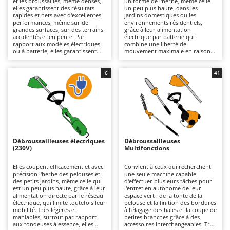
et les broussailles, même denses,
uniforme de l'herbe, même celle
Autolaveuses
Ambrogio Robot
elles garantissent des résultats
un peu plus haute, dans les
rapides et nets avec d'excellentes
jardins domestiques ou les
Autres produits
Annovi Reverberi
performances, même sur de
environnements résidentiels,
grandes surfaces, sur des terrains
grâce à leur alimentation
accidentés et en pente. Par
électrique par batterie qui
ANTHBOT
rapport aux modèles électriques
combine une liberté de
B
ou à batterie, elles garantissent
mouvement maximale en raison
Balayeuses
Archman
une plus grande autonomie et une
de l'absence de câbles de
plus grande robustesse,
connexion au réseau électrique,
Bancs de scie pour le bois - Scies à bûches
Arco
s'adaptant mieux aux travaux plus
un fonctionnement silencieux et
6
41
intensifs, mais elles sont plus
une utilisation pratique. Lorsque
Barbecues
Ardes
lourdes. Des modèles de
les batteries au lithium sont
différentes cylindrées sont
déchargées, elles peuvent être
Bennes pour tracteur
Argo
disponibles, des plus petits,
rapidement remplacées par
adaptés aux travaux de bricolage
d'autres chargées, ce qui prolonge
Brosses pour sols extérieurs
Ariete
qui nécessitent peu de puissance,
leur autonomie. L'entretien se
aux plus grands, pour les travaux
limite au maintien de la charge des
Brouettes à moteur
Artus
professionnels, même lourds. Il
batteries pendant les périodes
est important d'effectuer un
d'inutilisation et au nettoyage ou
Débroussailleuses électriques
Débroussailleuses
Broyeurs à axe horizontal pour tracteur
entretien périodique du moteur à
au remplacement périodique du fil
Attila
(230V)
Multifonctions
combustion, comme le contrôle
ou des lames.
du filtre à air, de la bougie et de
Broyeurs de branches et végétaux
Ausonia
l'huile moteur dans les modèles à
Elles coupent efficacement et avec
Convient à ceux qui recherchent
4 temps.
précision l'herbe des pelouses et
une seule machine capable
Butteurs pour tracteur
Awelco
des petits jardins, même celle qui
d'effectuer plusieurs tâches pour
est un peu plus haute, grâce à leur
l'entretien autonome de leur
alimentation directe par le réseau
espace vert : de la tonte de la
C
B
électrique, qui limite toutefois leur
pelouse et la finition des bordures
Chargeurs de batterie - Démarreurs
Baesso
mobilité. Très légères et
à l'élagage des haies et la coupe de
maniables, surtout par rapport
petites branches grâce à des
Charrues pour tracteur
Bahco
aux tondeuses à essence, elles
accessoires interchangeables. Très