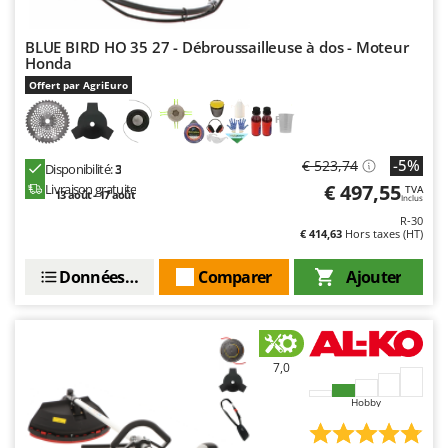
BLUE BIRD HO 35 27 - Débroussailleuse à dos - Moteur
Honda
Offert par AgriEuro
-5%
€ 523,74
Disponibilité:
3
€ 497,55
Livraison gratuite
TVA
13 août - 17 août
Inclus
R-30
€ 414,63
Hors taxes (HT)
Données techniques
Comparer
Ajouter
7,0
Hobby