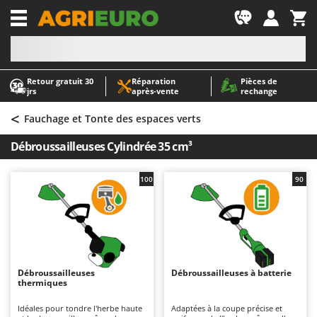
-1
Retour gratuit 30
Réparation
Pièces de
A
A
jrs
après‑vente
rechange
Abris de jardin
ABAC
<
Accessoires pour tracteurs tondeuses autoportés
AgriEuro Premium
Fauchage et Tonte des espaces verts
Aérateurs Scarificateurs pour gazon
AgriEuro TOP-LINE
Débroussailleuses Cylindrée 35 cm³
Arracheuses de pommes de terre pour tracteur
AGT
Aspirateurs - Balais Électriques
Aima
100
90
Aspirateurs à cendres
Airmec
Aspirateurs à feuilles sur roues
AL-KO
Aspirateurs de piscine
ALA 2000
Aspirateurs Multifonctions
Alce
Débroussailleuses
Débroussailleuses à batterie
thermiques
Atomiseurs agricoles pour tracteurs
Alpina
Atomiseurs pour traitements
Ama
Idéales pour tondre l'herbe haute
Adaptées à la coupe précise et