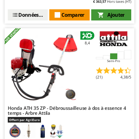
€ 363,57
Hors taxes (HT)
Stiga
Stocker
Données techniques
Comparer
Ajouter
Sunseeker
+100 VENDUS
T
Tecla
8,4
TecnoGen
Tellarini Pompe
Semi-Pro
Telwin
Tenco
(21)
4,38/5
Tineco
Titania
Tornado
Honda ATH 35 ZP - Débroussailleuse à dos à essence 4
temps - Arbre Attila
Tre Spade
Offert par AgriEuro
Trev - Abrek - TecnoVIR
Trotec