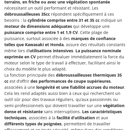
terrains, en friche ou avec une végétation spontanée
nécessitant un outil performant et résistant. Les
débroussailleuses 35cc
répondent spécifiquement à ces
besoins : la
cylindrée comprise entre 31 et 35 cc
indique un
moteur de dimensions adéquates
qui développe une
puissance comprise entre 1 et 1,9 CV
. Cette plage de
puissance, surtout associée à des
marques de confiance
telles que Kawasaki et Honda
, assure des résultats constants
même lors d’
utilisations intensives
.
La puissance nominale
exprimée en CV
permet d’évaluer immédiatement la force du
moteur selon le type de travail à effectuer, facilitant ainsi le
choix du modèle le plus adapté.
La fonction principale des
débroussailleuses thermiques 35
cc
est d’offrir
des performances de coupe supérieures
,
associées à une
longévité et une fiabilité accrues du moteur
.
Cela les rend adaptés aussi bien à ceux qui recherchent un
outil sûr pour des travaux réguliers, qu’aux passionnés ou
semi-professionnels qui doivent travailler sur une
végétation
dense et résistante
sans interruptions.
Les caractéristiques
techniques
, associées à la
facilité d’utilisation
et aux
différents types de poignées
, permettent de travailler
efficacement et en toute sécurité, même dans des conditions