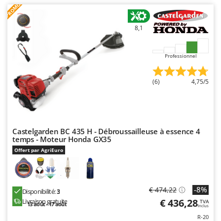
Seven Italy
PROMO
Shark
8,1
Silky
Simatech
Professionnel
Sirman
Skil
(6)
4,75/5
Smartwood
Smeg
Snapper
Castelgarden BC 435 H - Débroussailleuse à essence 4
Solidur
temps - Moteur Honda GX35
Offert par AgriEuro
Spice Electronics
Spiralmac
Spring Protezione
-8%
€ 474,22
Disponibilité:
3
Spyro
€ 436,28
Livraison gratuite
TVA
13 août - 17 août
Inclus
Stanley
R-20