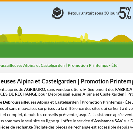
Retour gratuit sous 30 jours
ssailleuses Alpina et Castelgarden | Promotion Printemps - Été
leuses Alpina et Castelgarden | Promotion Printemp
nt auprès de
AGRIEURO
, sans vendeurs tiers ► Seulement des
FABRICA
IÈCES DE RECHANGE
pour Débroussailleuses Alpina et Castelgarden | Pr
de
Débroussailleuses Alpina et Castelgarden | Promotion Printemps - Été
s et sans mauvaises surprises : à la différence des sites qui se fient à div
t et complet, depuis les conseils pré-vente jusqu'à l'assistance après-vent
ous sommes le seul site en ligne qui offre le service d'
Assistance SAV
sur
D
ièces de rechange
(l'éclaté des pièces de rechange est accessible depuis 