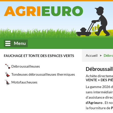
Menu
Accueil
Débrou
FAUCHAGE ET TONTE DES ESPACES VERTS
Débroussailleuses
Débroussail
Tondeuses débroussailleuses thermiques
Achète directeme
VENTE + DES P
Motofaucheuses
La gamme 2026 
sans intermédiaire
d'assistance direc
d'Agrieuro
. Et n
la fourniture de
P