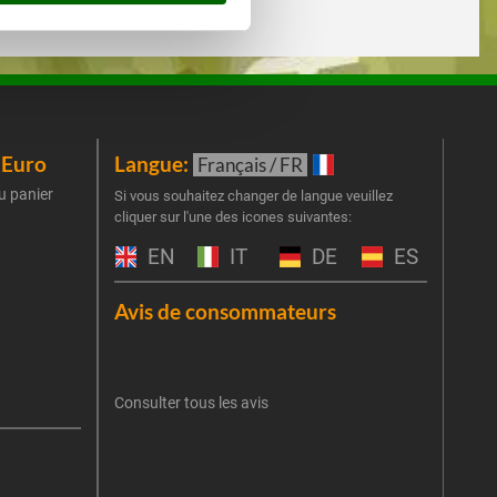
iEuro
Langue:
New
Français / FR
u panier
Inscr
Si vous souhaitez changer de langue veuillez
cliquer sur l'une des icones suivantes:
part
obti
EN
IT
DE
ES
Emai
Avis de consommateurs
Une er
J'
retent
Consulter tous les avis