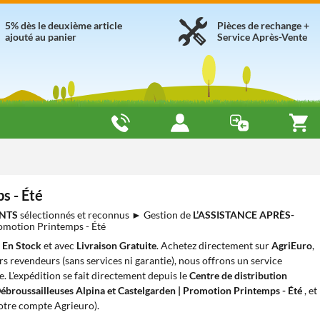
5% dès le deuxième article
Pièces de rechange +
ajouté au panier
Service Après-Vente
s - Été
NTS
sélectionnés et reconnus ► Gestion de
L’ASSISTANCE APRÈS-
omotion Printemps - Été
,
En Stock
et avec
Livraison Gratuite
. Achetez directement sur
AgriEuro
,
ers revendeurs (sans services ni garantie), nous offrons un service
e. L'expédition se fait directement depuis le
Centre de distribution
ébroussailleuses Alpina et Castelgarden | Promotion Printemps - Été
, et
votre compte Agrieuro).