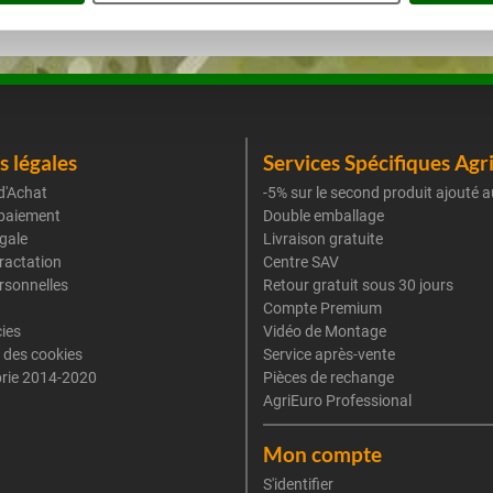
 légales
Services Spécifiques Agr
d'Achat
-5% sur le second produit ajouté a
paiement
Double emballage
gale
Livraison gratuite
tractation
Centre SAV
rsonnelles
Retour gratuit sous 30 jours
Compte Premium
cies
Vidéo de Montage
 des cookies
Service après-vente
rie 2014-2020
Pièces de rechange
AgriEuro Professional
Mon compte
S'identifier