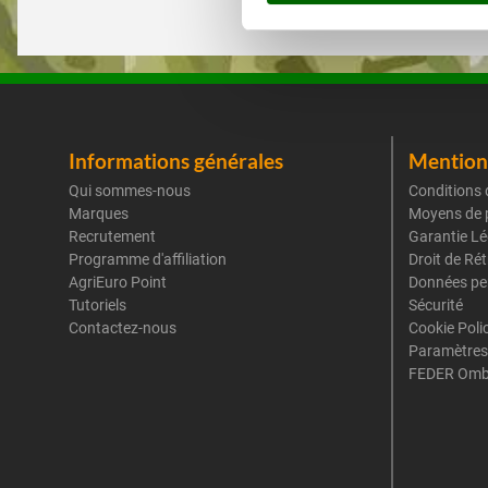
Informations générales
Mentions
Qui sommes-nous
Conditions 
Marques
Moyens de 
Recrutement
Garantie Lé
Programme d'affiliation
Droit de Ré
AgriEuro Point
Données pe
Tutoriels
Sécurité
Contactez-nous
Cookie Poli
Paramètres
FEDER Omb