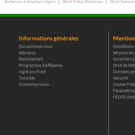
Barbecues à Structure Légère
Black Friday Barbecues
Black Summer
Informations générales
Mentions
Qui sommes-nous
Conditions 
Marques
Moyens de 
Recrutement
Garantie Lé
Programme d'affiliation
Droit de Ré
AgriEuro Point
Données pe
Tutoriels
Sécurité
Contactez-nous
Cookie Poli
Paramètres
FEDER Omb