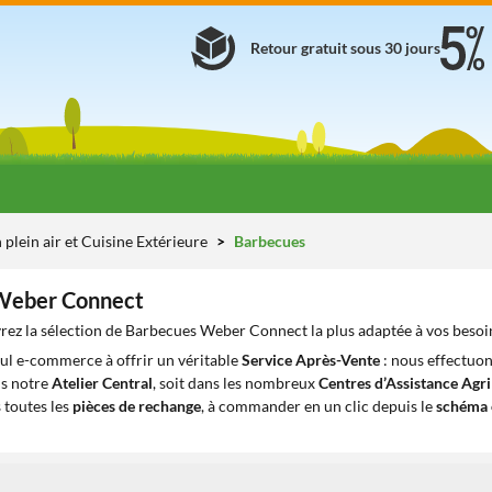
Retour gratuit sous 30 jours
 plein air et Cuisine Extérieure
Barbecues
Weber Connect
rez la sélection de Barbecues Weber Connect la plus adaptée à vos besoi
eul e-commerce à offrir un véritable
Service Après-Vente
: nous effectuon
ns notre
Atelier Central
, soit dans les nombreux
Centres d’Assistance Agr
 toutes les
pièces de rechange
, à commander en un clic depuis le
schéma 
1
1