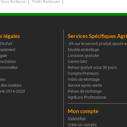
 Days Barbecue
Petits Barbecues
 légales
Services Spécifiques Agr
d'Achat
-5% sur le second produit ajouté a
paiement
Double emballage
gale
Livraison gratuite
tractation
Centre SAV
rsonnelles
Retour gratuit sous 30 jours
Compte Premium
cies
Vidéo de Montage
 des cookies
Service après-vente
rie 2014-2020
Pièces de rechange
AgriEuro Professional
Mon compte
S'identifier
Créer un compte