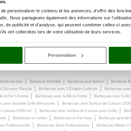
ies.
e personnaliser le contenu et les annonces, d'offrir des fonctio
rafic. Nous partageons également des informations sur l'utilisati
Cuisine Extérieure
Avec une gamm
, de publicité et d'analyse, qui peuvent combiner celles-ci avec
ix web.
ils ont collectées lors de votre utilisation de leurs services.
nt enrichi et mis à jour.
Personnaliser
Barbecue Inox
Barbecue Portable
Barbecue pour Balcon
Barbecue R
à Gaz avec Plancha
Barbecues avec 1 Étagère Latérale
Barbecues avec 
lle en Fer Chromé
Barbecues avec Grille en Fonte
Barbecues avec Grille
s avec Seconde Grille Rehaussée
Barbecues avec Surface de Cuisson 1500
e Cuisson 5000 cm²
Barbecues avec Surface de Cuisson avec Grille
Barb
ment
Barbecues en corten
Barbecues en Fer/Inox
Barbecues grande t
es Professionnels
Barbecues Semi-Professionnels
Barbecues Weber C