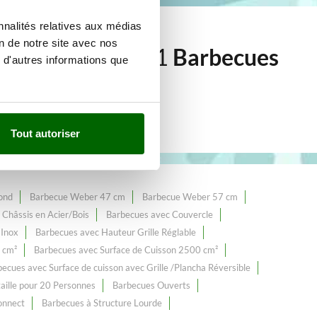
nnalités relatives aux médias
on de notre site avec nos
e de plus de 311
Barbecues
 d'autres informations que
Tout autoriser
ond
Barbecue Weber 47 cm
Barbecue Weber 57 cm
Châssis en Acier/Bois
Barbecues avec Couvercle
 Inox
Barbecues avec Hauteur Grille Réglable
 cm²
Barbecues avec Surface de Cuisson 2500 cm²
ecues avec Surface de cuisson avec Grille /Plancha Réversible
aille pour 20 Personnes
Barbecues Ouverts
onnect
Barbecues à Structure Lourde