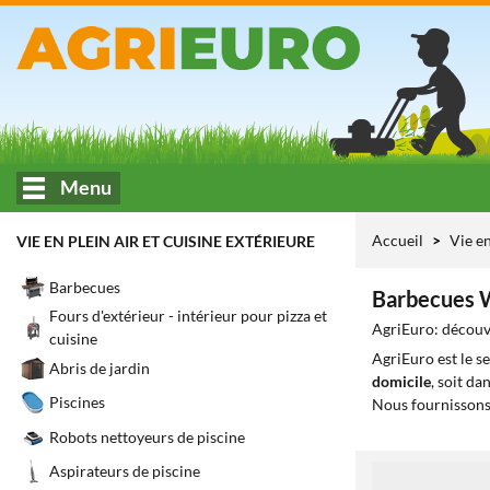
Menu
Accueil
Vie en
VIE EN PLEIN AIR ET CUISINE EXTÉRIEURE
Barbecues
Barbecues 
Fours d'extérieur - intérieur pour pizza et
AgriEuro: découv
cuisine
AgriEuro est le s
Abris de jardin
domicile
, soit da
Piscines
Nous fournissons
Robots nettoyeurs de piscine
Aspirateurs de piscine
1