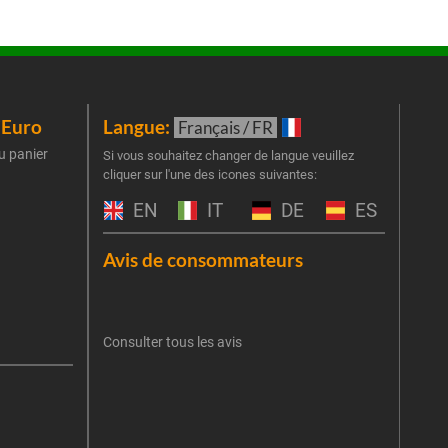
iEuro
Langue:
New
Français / FR
u panier
Inscr
Si vous souhaitez changer de langue veuillez
cliquer sur l'une des icones suivantes:
part
obti
EN
IT
DE
ES
Emai
Avis de consommateurs
Une er
J'
retent
Consulter tous les avis