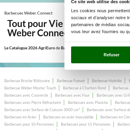
Ce site web utilise des cook
Les cookies nous permettent d
Barbecues Weber Connect
sociaux et d'analyser notre t
Tout pour Vie en plein air et 
partenaires de médias sociaux
Weber Connect
au meilleur pr
vous leur avez fournies ou qu'
Le Catalogue 2026 AgriEuro
de
Barbecues Weber Connect
, constamme
Refuser
Barbecue Broche Rôtissoire
Barbecue Fumoir
Barbecue Hybride
Barbecue Weber Master Touch
Barbecue à Charbon Rond
Barbecue 
Barbecues avec Couvercle
Barbecues avec Four
Barbecues avec Gri
Barbecues avec Pierre Réfractaire
Barbecues avec Plancha
Barbecue
Barbecues avec Surface de Cuisson 3000 cm²
Barbecues avec Surface d
Barbecues en Acier
Barbecues en acier inoxydable
Barbecues en Ci
Barbecues pour 10 Personnes
Barbecues pour 15 Personnes
Barbecu