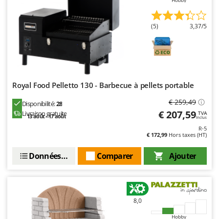
Hobby
(5)
3,37/5
Royal Food Pelletto 130 - Barbecue à pellets portable
€ 259,49
Disponibilité:
28
€ 207,59
Livraison gratuite
TVA
13 août - 17 août
Inclus
R-5
€ 172,99
Hors taxes (HT)
Données techniques
Comparer
Ajouter
8,0
Hobby