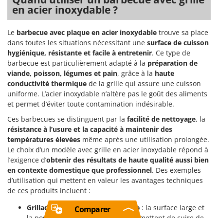
en acier inoxydable ?
Le
barbecue avec plaque en acier inoxydable
trouve sa place
dans toutes les situations nécessitant une
surface de cuisson
hygiénique, résistante et facile à entretenir
. Ce type de
barbecue est particulièrement adapté à la
préparation de
viande, poisson, légumes et pain
, grâce à la
haute
conductivité thermique
de la grille qui assure une cuisson
uniforme. L’acier inoxydable n’altère pas le goût des aliments
et permet d’éviter toute contamination indésirable.
Ces barbecues se distinguent par la
facilité de nettoyage
, la
résistance à l’usure et la capacité à maintenir des
températures élevées
même après une utilisation prolongée.
Le choix d’un modèle avec grille en acier inoxydable répond à
l’exigence d’
obtenir des résultats de haute qualité aussi bien
en contexte domestique que professionnel
. Des exemples
d’utilisation qui mettent en valeur les avantages techniques
de ces produits incluent :
Grillades entre amis ou en famille
: la surface large et
Comparer
la possibilité de régler la grille permettent de cuire de