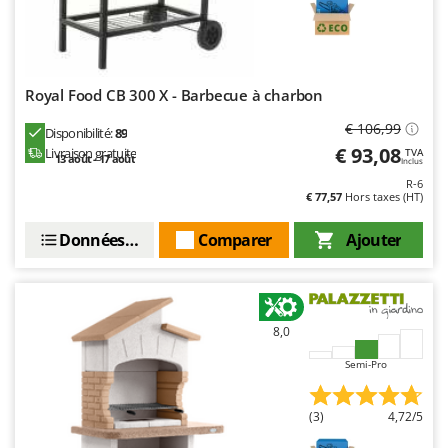
Royal Food CB 300 X - Barbecue à charbon
€ 106,99
Disponibilité:
89
€ 93,08
Livraison gratuite
TVA
13 août - 17 août
Inclus
R-6
€ 77,57
Hors taxes (HT)
Données techniques
Comparer
Ajouter
8,0
Semi-Pro
(3)
4,72/5