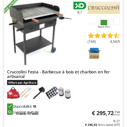
+1000 VENDIDOS
8,1
Semi-Pro
(169)
4,54/5
Cruccolini Festa - Barbecue à bois et charbon en fer
artisanal
Offert par AgriEuro
Disponibilité:
18
€ 295,72
Livraison gratuite
TVA
13 août - 17 août
Inclus
R-21
€ 246,43
Hors taxes (HT)