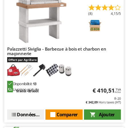
(8)
4,15/5
Palazzetti Siviglia - Barbecue à bois et charbon en
maçonnerie
Offert par AgriEuro
Disponibilité:
13
€ 410,51
Livraison gratuite
TVA
18 août - 20 août
Inclus
R-20
€ 342,09
Hors taxes (HT)
Données techniques
Comparer
Ajouter