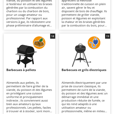
viande, du poisson et des légumes
apprécient la méthode
Autolaveuses
Ambrogio Robot
à l'extérieur en utilisant les braises
traditionnelle de cuisson en plein
générées par la combustion du
air, savent gérer le feu et
Autres produits
Annovi Reverberi
charbon ou du charbon de bois,
disposent de bois de chauffage. Ils
pour un usage amateur ou
permettent de griller viande,
professionnel. Par rapport aux
poisson et légumes en exploitant
ANTHBOT
versions à gaz, ils nécessitent une
la chaleur et les braises générées
B
phase préliminaire d'allumage et
par la combustion du bois, pour
Balayeuses
Archman
de formation des braises, mais
un usage allant du loisir à des
garantissent une cuisson
utilisations plus professionnelles.
Bancs de scie pour le bois - Scies à bûches
Arco
traditionnelle avec un arôme
Par rapport aux modèles à gaz, ils
18
19
prononcé et un rayonnement
nécessitent davantage
Barbecues
Ardes
direct de la chaleur. La structure
d’expérience dans la gestion de la
peut être légère, moyenne ou
flamme et des temps de
Bennes pour tracteur
Argo
lourde, avec un foyer en acier
préparation plus longs, mais
émaillé ou en acier inox et une
offrent une cuisson authentique,
Brosses pour sols extérieurs
Ariete
surface de cuisson chromée, en
avec un arôme plus intense et une
fonte émaillée ou en acier inox de
diffusion naturelle de la chaleur.
Brouettes à moteur
Artus
différentes dimensions (de 2 à 45
La structure, généralement de
convives selon le modèle). Les
poids moyen ou lourd et réalisée
Barbecues à pellets
Barbecues et grils électriques
Broyeurs à axe horizontal pour tracteur
modèles avec couvercle
en tôle épaisse, garantit une
Attila
permettent également une cuisson
excellente résistance aux
indirecte et une gestion plus
températures élevées générées
Broyeurs de branches et végétaux
Ausonia
précise de la température grâce à
par la combustion du bois. Le plan
Alimentés aux pellets, ils
Alimentés électriquement par une
des valves d'aération. Adaptés aux
de cuisson, disponible en acier
permettent de faire griller de la
prise de courant classique, ils
Butteurs pour tracteur
Awelco
jardins et aux espaces ouverts où
chromé, fonte émaillée ou inox,
viande, du poisson et des légumes
permettent de cuire de la viande,
la fumée ne constitue pas une
est dimensionné pour servir de 2
en privilégiant une cuisson
du poisson et des légumes avec un
contrainte, ils nécessitent un
à 5 personnes jusqu’à 21 à 45
uniforme et principalement
démarrage immédiat et une
C
B
enlèvement régulier des cendres
convives, selon les modèles.
indirecte ; ils conviennent aussi
production réduite de fumée, ce
Chargeurs de batterie - Démarreurs
Baesso
et des résidus et un nettoyage
Particulièrement adaptés aux
bien aux amateurs qu'aux
qui les rend adaptés à une
minutieux de la grille afin de
jardins et aux cuisines extérieures
professionnels. Les pellets, faciles
utilisation amateur ou
Charrues pour tracteur
Bahco
préserver leur efficacité et leur
aménagées, ces barbecues
à trouver et à stocker, sont moins
professionnelle, même en milieu