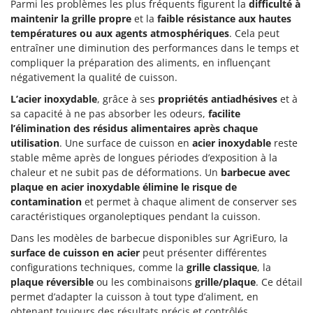
Parmi les problèmes les plus fréquents figurent la
difficulté à
maintenir la grille propre
et la
faible résistance aux hautes
températures ou aux agents atmosphériques
. Cela peut
entraîner une diminution des performances dans le temps et
compliquer la préparation des aliments, en influençant
négativement la qualité de cuisson.
L’acier inoxydable
, grâce à ses
propriétés antiadhésives
et à
sa capacité à ne pas absorber les odeurs,
facilite
l’élimination des résidus alimentaires après chaque
utilisation
. Une surface de cuisson en
acier inoxydable
reste
stable même après de longues périodes d’exposition à la
chaleur et ne subit pas de déformations. Un
barbecue avec
plaque en acier inoxydable
élimine le risque de
contamination
et permet à chaque aliment de conserver ses
caractéristiques organoleptiques pendant la cuisson.
Dans les modèles de barbecue disponibles sur AgriEuro, la
surface de cuisson en acier
peut présenter différentes
configurations techniques, comme la
grille classique
, la
plaque réversible
ou les combinaisons
grille/plaque
. Ce détail
permet d’adapter la cuisson à tout type d’aliment, en
obtenant toujours des résultats précis et contrôlés.