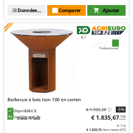
Données techniques
Comparer
Ajouter
PROMO
9,1
Professionnel
Barbecue à bois Icon 100 en corten
-5%
€ 1.932,28
Disponibilité:
2
€ 1.835,67
Livraison gratuite
TVA
13 août - 17 août
Inclus
R-110
€ 1.529,73
Hors taxes (HT)