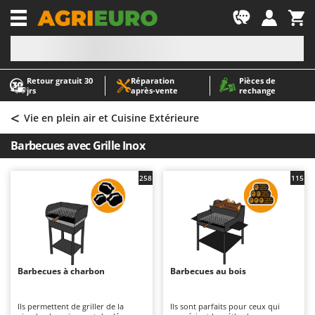
-1
Retour gratuit 30
Réparation
Pièces de
A
A
jrs
après‑vente
rechange
Abris de jardin
ABAC
<
Accessoires pour tracteurs tondeuses autoportés
AgriEuro Premium
Vie en plein air et Cuisine Extérieure
Aérateurs Scarificateurs pour gazon
AgriEuro TOP-LINE
Barbecues avec Grille Inox
Arracheuses de pommes de terre pour tracteur
AGT
Aspirateurs - Balais Électriques
Aima
258
115
Aspirateurs à cendres
Airmec
Aspirateurs à feuilles sur roues
AL-KO
Aspirateurs de piscine
ALA 2000
Aspirateurs Multifonctions
Alce
Barbecues à charbon
Barbecues au bois
Atomiseurs agricoles pour tracteurs
Alpina
Atomiseurs pour traitements
Ama
Ils permettent de griller de la
Ils sont parfaits pour ceux qui