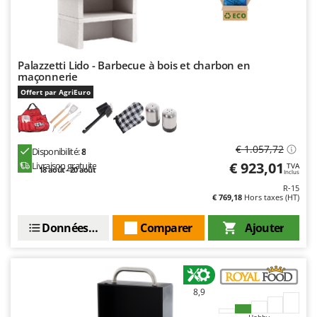
Palazzetti Lido - Barbecue à bois et charbon en
maçonnerie
Offert par AgriEuro
€ 1.057,72
Disponibilité:
8
€ 923,01
Livraison gratuite
TVA
18 août - 20 août
Inclus
R-15
€ 769,18
Hors taxes (HT)
Données techniques
Comparer
Ajouter
8,9