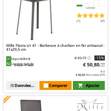
Troy-Bilt
Limitée
U
Udor
(1)
5/5
Unger
V
Verdemax
Mille Flavia s/r 41 - Barbecue à charbon en fer artisanal -
Vesco
41x29,5 cm
Volpi
-15%
€ 59,77
Disponibilité:
6
€ 50,80
Livraison gratuite
TVA
W
13 août - 17 août
Inclus
Waldner
R-0
€ 42,33
Hors taxes (HT)
Weber
WIDU
Données techniques
Comparer
Ajouter
Wiper EcoRobot
PROMO
Wolf Garten
Wortex