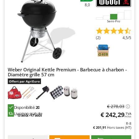
8,0
Semi-Pro
(2)
4,5/5
Weber Original Kettle Premium - Barbecue à charbon -
Diamètre grille 57 cm
Offert par AgriEuro
€ 278,03
Disponibilité:
20
€ 242,29
Livraison gratuite
TVA
13 août - 17 août
Inclus
R-8
€ 201,91
Hors taxes (HT)