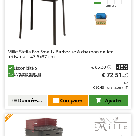
Stiga
Limitée
Stocker
Sunseeker
T
Tecla
TecnoGen
Mille Stella Eco Small - Barbecue à charbon en fer
artisanal - 47,5x37 cm
Tellarini Pompe
Telwin
-15%
€ 85,30
Disponibilité:
5
€ 72,51
Livraison gratuite
TVA
Tenco
13 août - 17 août
Inclus
R-1
Tineco
€ 60,43
Hors taxes (HT)
Titania
Données techniques
Comparer
Ajouter
Tornado
Tre Spade
PROMO
Trev - Abrek - TecnoVIR
Trotec