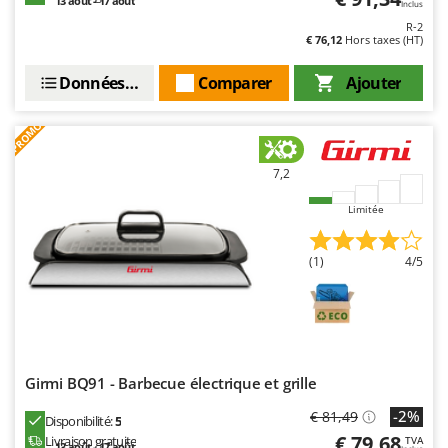
13 août - 17 août
Inclus
R-2
€ 76,12
Hors taxes (HT)
Données techniques
Comparer
Ajouter
PROMO
7,2
Limitée
(1)
4/5
Girmi BQ91 - Barbecue électrique et grille
-2%
€ 81,49
Disponibilité:
5
€ 79,68
Livraison gratuite
TVA
13 août - 17 août