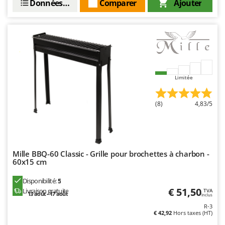
Données techniques
Comparer
Ajouter
Limitée
(8)
4,83/5
Mille BBQ-60 Classic - Grille pour brochettes à charbon -
60x15 cm
Disponibilité:
5
€ 51,50
Livraison gratuite
TVA
13 août - 17 août
Inclus
R-3
€ 42,92
Hors taxes (HT)