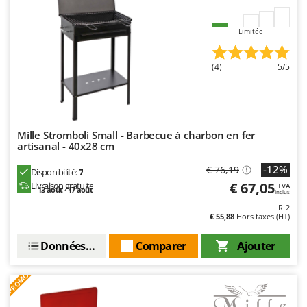
Worx
Limitée
Y
Yard Force
(4)
5/5
Z
Zanon
Zephir
ZGrills
Mille Stromboli Small - Barbecue à charbon en fer
artisanal - 40x28 cm
Zodiac
Zomax
-12%
€ 76,19
Disponibilité:
7
€ 67,05
Livraison gratuite
TVA
13 août - 17 août
Inclus
R-2
€ 55,88
Hors taxes (HT)
Données techniques
Comparer
Ajouter
PROMO