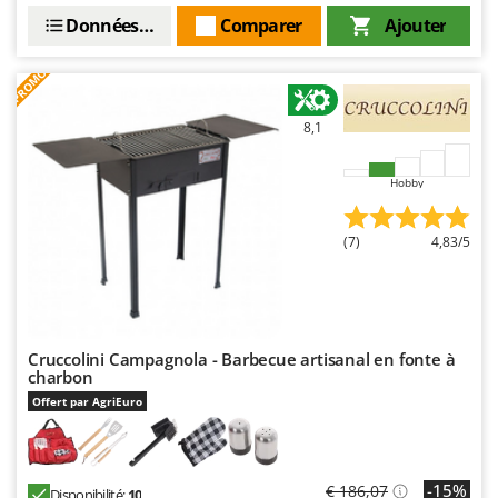
Master
Données techniques
Comparer
Ajouter
Mastercook
PROMO
Masterpro
McCulloch
8,1
MCH
Michelin
Hobby
Mille
(7)
4,83/5
Minox
Mockmill
More than chef
MOSA
Cruccolini Campagnola - Barbecue artisanal en fonte à
charbon
MOVA
Offert par AgriEuro
Mowox
MTD
-15%
€ 186,07
Disponibilité:
10