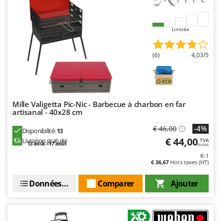
Limitée
(6)
4,03/5
Mille Valigetta Pic-Nic - Barbecue à charbon en far
artisanal - 40x28 cm
-4%
€ 46,00
Disponibilité:
13
€ 44,00
Livraison gratuite
TVA
13 août - 17 août
Inclus
R-1
€ 36,67
Hors taxes (HT)
Données techniques
Comparer
Ajouter