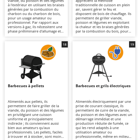
viande, du poisson et des légumes
apprécient la méthode
Autolaveuses
Ambrogio Robot
à l'extérieur en utilisant les braises
traditionnelle de cuisson en plein
générées par la combustion du
air, savent gérer le feu et
Autres produits
Annovi Reverberi
charbon ou du charbon de bois,
disposent de bois de chauffage. Ils
pour un usage amateur ou
permettent de griller viande,
professionnel. Par rapport aux
poisson et légumes en exploitant
ANTHBOT
versions à gaz, ils nécessitent une
la chaleur et les braises générées
B
phase préliminaire d'allumage et
par la combustion du bois, pour
Balayeuses
Archman
de formation des braises, mais
un usage allant du loisir à des
garantissent une cuisson
utilisations plus professionnelles.
Bancs de scie pour le bois - Scies à bûches
Arco
traditionnelle avec un arôme
Par rapport aux modèles à gaz, ils
18
19
prononcé et un rayonnement
nécessitent davantage
Barbecues
Ardes
direct de la chaleur. La structure
d’expérience dans la gestion de la
peut être légère, moyenne ou
flamme et des temps de
Bennes pour tracteur
Argo
lourde, avec un foyer en acier
préparation plus longs, mais
émaillé ou en acier inox et une
offrent une cuisson authentique,
Brosses pour sols extérieurs
Ariete
surface de cuisson chromée, en
avec un arôme plus intense et une
fonte émaillée ou en acier inox de
diffusion naturelle de la chaleur.
Brouettes à moteur
Artus
différentes dimensions (de 2 à 45
La structure, généralement de
convives selon le modèle). Les
poids moyen ou lourd et réalisée
Barbecues à pellets
Barbecues et grils électriques
Broyeurs à axe horizontal pour tracteur
modèles avec couvercle
en tôle épaisse, garantit une
Attila
permettent également une cuisson
excellente résistance aux
indirecte et une gestion plus
températures élevées générées
Broyeurs de branches et végétaux
Ausonia
précise de la température grâce à
par la combustion du bois. Le plan
Alimentés aux pellets, ils
Alimentés électriquement par une
des valves d'aération. Adaptés aux
de cuisson, disponible en acier
permettent de faire griller de la
prise de courant classique, ils
Butteurs pour tracteur
Awelco
jardins et aux espaces ouverts où
chromé, fonte émaillée ou inox,
viande, du poisson et des légumes
permettent de cuire de la viande,
la fumée ne constitue pas une
est dimensionné pour servir de 2
en privilégiant une cuisson
du poisson et des légumes avec un
contrainte, ils nécessitent un
à 5 personnes jusqu’à 21 à 45
uniforme et principalement
démarrage immédiat et une
C
B
enlèvement régulier des cendres
convives, selon les modèles.
indirecte ; ils conviennent aussi
production réduite de fumée, ce
Chargeurs de batterie - Démarreurs
Baesso
et des résidus et un nettoyage
Particulièrement adaptés aux
bien aux amateurs qu'aux
qui les rend adaptés à une
minutieux de la grille afin de
jardins et aux cuisines extérieures
professionnels. Les pellets, faciles
utilisation amateur ou
Charrues pour tracteur
Bahco
préserver leur efficacité et leur
aménagées, ces barbecues
à trouver et à stocker, sont moins
professionnelle, même en milieu