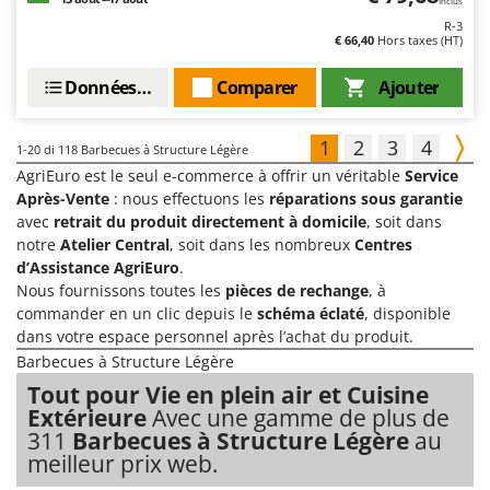
Inclus
R-3
€ 66,40
Hors taxes (HT)
Données techniques
Comparer
Ajouter
1
2
3
4
1-20
di 118 Barbecues à Structure Légère
AgriEuro est le seul e-commerce à offrir un véritable
Service
Après-Vente
: nous effectuons les
réparations sous garantie
avec
retrait du produit directement à domicile
, soit dans
notre
Atelier Central
, soit dans les nombreux
Centres
d’Assistance AgriEuro
.
Nous fournissons toutes les
pièces de rechange
, à
commander en un clic depuis le
schéma éclaté
, disponible
dans votre espace personnel après l’achat du produit.
Barbecues à Structure Légère
Tout pour Vie en plein air et Cuisine
Extérieure
Avec une gamme de plus de
311
Barbecues à Structure Légère
au
meilleur prix web.