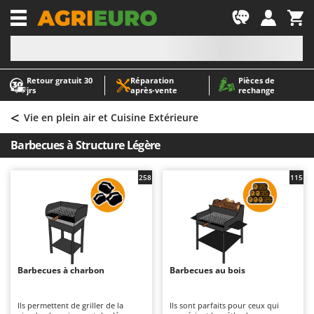
-1
Retour gratuit 30
Réparation
Pièces de
A
A
jrs
après‑vente
rechange
Abris de jardin
ABAC
<
Accessoires pour tracteurs tondeuses autoportés
AgriEuro Premium
Vie en plein air et Cuisine Extérieure
Aérateurs Scarificateurs pour gazon
AgriEuro TOP-LINE
Barbecues à Structure Légère
Arracheuses de pommes de terre pour tracteur
AGT
Aspirateurs - Balais Électriques
Aima
258
115
Aspirateurs à cendres
Airmec
Aspirateurs à feuilles sur roues
AL-KO
Aspirateurs de piscine
ALA 2000
Aspirateurs Multifonctions
Alce
Barbecues à charbon
Barbecues au bois
Atomiseurs agricoles pour tracteurs
Alpina
Atomiseurs pour traitements
Ama
Ils permettent de griller de la
Ils sont parfaits pour ceux qui