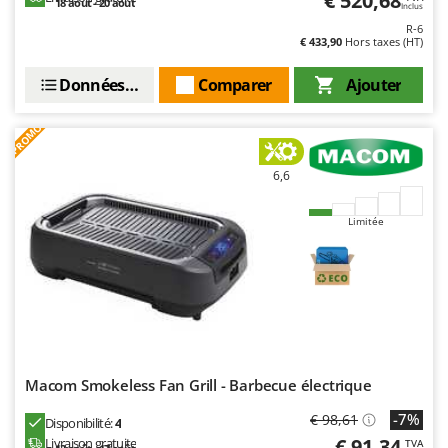
€ 520,68
18 août - 20 août
Inclus
R-6
€ 433,90
Hors taxes (HT)
Données techniques
Comparer
Ajouter
PROMO
6,6
Limitée
Macom Smokeless Fan Grill - Barbecue électrique
-7%
€ 98,61
Disponibilité:
4
€ 91,34
Livraison gratuite
TVA