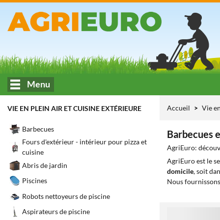
Menu
Accueil
Vie en
VIE EN PLEIN AIR ET CUISINE EXTÉRIEURE
Barbecues
Barbecues e
Fours d'extérieur - intérieur pour pizza et
AgriEuro: découvr
cuisine
AgriEuro est le s
Abris de jardin
domicile
, soit da
Piscines
Nous fournissons
Robots nettoyeurs de piscine
Aspirateurs de piscine
1