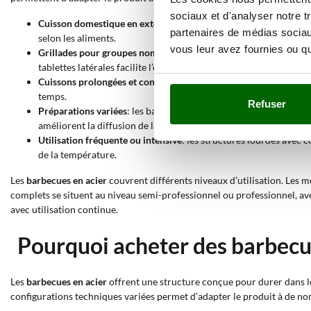
sociaux et d'analyser notre t
Cuisson domestique en extérieur
: les modèles au charbon ou él
partenaires de médias sociaux
selon les aliments.
vous leur avez fournies ou qu'
Grillades pour groupes nombreux
: les barbecues avec grande s
tablettes latérales facilite l’organisation.
Cuissons prolongées et contrôlées
: les modèles avec couvercle 
temps.
Refuser
Préparations variées
: les barbecues équipés de brûleur latéral
améliorent la diffusion de la chaleur.
Utilisation fréquente ou intensive
: les structures lourdes avec 
de la température.
Les
barbecues en acier
couvrent différents niveaux d’utilisation. Les 
complets se situent au niveau semi-professionnel ou professionnel, av
avec utilisation continue.
Pourquoi acheter des barbecue
Les
barbecues en acier
offrent une structure conçue pour durer dans l
configurations techniques variées permet d’adapter le produit à de n