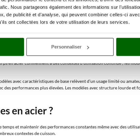
rafic. Nous partageons également des informations sur l'utilisati
ectriques, avec structure légère ou moyenne, conviennent aux préparations 
, de publicité et d'analyse, qui peuvent combiner celles-ci avec
ils ont collectées lors de votre utilisation de leurs services.
urface de cuisson et capacité jusqu’à 12-15 ou plus de 20 convives permet
et fonction four permettent une diffusion uniforme de la chaleur ; la briq
Personnaliser
 ou de systèmes pour brochettes permettent plusieurs types de cuisson ; 
corps en acier conviennent à des contextes d’utilisation continue ; les mo
modèles avec caractéristiques de base relèvent d’un usage limité ou amat
ec des performances plus élevées. Les modèles avec structure lourde et 
s en acier ?
e temps et maintenir des performances constantes même avec des utilisat
ombreux contextes de cuisson.