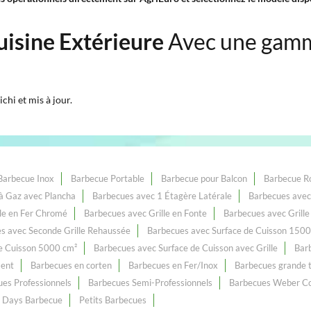
Cuisine Extérieure
Avec une gamm
chi et mis à jour.
Barbecue Inox
Barbecue Portable
Barbecue pour Balcon
Barbecue R
à Gaz avec Plancha
Barbecues avec 1 Étagère Latérale
Barbecues avec 
lle en Fer Chromé
Barbecues avec Grille en Fonte
Barbecues avec Grille
s avec Seconde Grille Rehaussée
Barbecues avec Surface de Cuisson 1500
e Cuisson 5000 cm²
Barbecues avec Surface de Cuisson avec Grille
Barb
ment
Barbecues en corten
Barbecues en Fer/Inox
Barbecues grande t
es Professionnels
Barbecues Semi-Professionnels
Barbecues Weber C
 Days Barbecue
Petits Barbecues