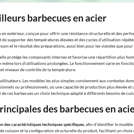
illeurs barbecues en acier
n en extérieur, conçue pour offrir une résistance structurelle et des per
t de supporter des températures élevées et des cycles d’utilisation répét
uisson et le résultat des préparations, aussi bien pour les viandes que pour
r elle protège les composants internes et favorise une répartition plus ho
on même lors d’utilisations prolongées. Le fonctionnement varie en fonct
t et niveaux de contrôle de la température.
’utilisateurs. Les modèles les plus simples conviennent aux contextes dome
onnels ou professionnels, où une capacité de production plus élevée et u
it de ces barbecues un choix technique adapté à différents besoins de cuis
rincipales des barbecues en aci
lon des caractéristiques techniques spécifiques
, afin d’identifier le modèl
uisson et la configuration structurelle du produit, facilitant un choix c