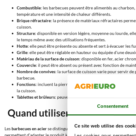
Combustible
: les barbecues peuvent être alimentés au charbon, a
température et une intensité de chaleur différents.
Brique réfractaire
: la présence de matériaux réfractaires perme
cuisson.
Structure
: disponible en version légère, moyenne ou lourde, ell
le temps même avec des utilisations fréquentes.
Hotte
: elle peut être présente ou absente et sert à évacuer les
Grille
: elle peut être réglable en hauteur ou équipée d’une deuxi
Matériau de la surface de cuisson
: disponible en fer, acier chro
Couvercle
: il peut être absent ou présent avec fonction de main
Nombre de convives
: la surface de cuisson varie pour servir 
barbecue.
Fonctions
: incluent la pierre de lave pour une diffusion unifor
la cuisson.
Tablettes et brûleurs
: peuvent être absents ou inclure une ou de
Consentement
Quand utiliser un barbecue en
Ce site web utilise des cook
Les
barbecues en acier
se distinguent par leur résistance aux hautes te
permettent d’adapter le produit à des contextes d’utilisation variés, 
Les cookies nous permettent d