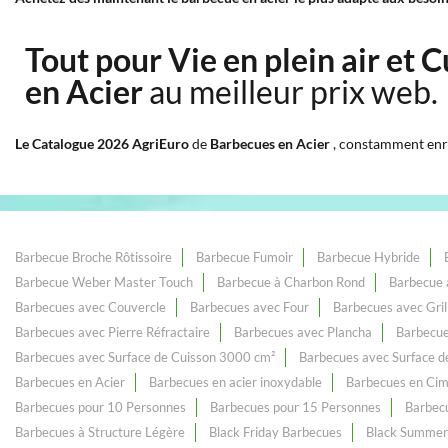
Tout pour Vie en plein air et 
en Acier
au meilleur prix web.
Le Catalogue 2026 AgriEuro
de
Barbecues en Acier
, constamment enri
Barbecue Broche Rôtissoire
Barbecue Fumoir
Barbecue Hybride
Barbecue Weber Master Touch
Barbecue à Charbon Rond
Barbecue 
Barbecues avec Couvercle
Barbecues avec Four
Barbecues avec Gri
Barbecues avec Pierre Réfractaire
Barbecues avec Plancha
Barbecue
Barbecues avec Surface de Cuisson 3000 cm²
Barbecues avec Surface d
Barbecues en Acier
Barbecues en acier inoxydable
Barbecues en Ci
Barbecues pour 10 Personnes
Barbecues pour 15 Personnes
Barbecu
Barbecues à Structure Légère
Black Friday Barbecues
Black Summer