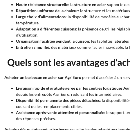
Haute résistance structurelle
: la
structure en acier
supporte des 
Répartition uniforme de la chaleur
: la structure et les matéria
Large choix d’alimentations
: la disponibilité de modèles au char
température.
Adaptation à différentes cuissons
: la présence de grilles réglab
d’utilisation.
Organisation facilitée pendant la cuisson
: les tablettes latéral
Entretien simplifié
: des matériaux comme l’acier inoxydable, la f
Quels sont les avantages d’ac
Acheter un barbecue en acier sur AgriEuro
permet d’accéder à un servi
Livraison rapide et gratuite gérée par les centres logistiques Ag
depuis les entrepôts AgriEuro, réduisant les intermédiaires.
Disponibilité permanente des pièces détachées
: la disponibilit
courant ou les remplacements ciblés.
Assistance après-vente attentive et personnalisée
: le support te
des réponses précises.
Achetez dès maintenant le barbecue en acier le plus adapté aux besoin