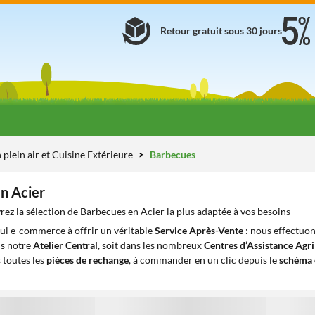
Retour gratuit sous 30 jours
 plein air et Cuisine Extérieure
Barbecues
n Acier
ez la sélection de Barbecues en Acier la plus adaptée à vos besoins
eul e-commerce à offrir un véritable
Service Après-Vente
: nous effectuon
ns notre
Atelier Central
, soit dans les nombreux
Centres d’Assistance Agr
 toutes les
pièces de rechange
, à commander en un clic depuis le
schéma 
1
1