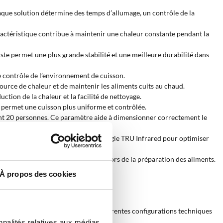
Chaque solution détermine des temps d’allumage, un contrôle de la
ractéristique contribue à maintenir une chaleur constante pendant la
ste permet une plus grande stabilité et une meilleure durabilité dans
le contrôle de l’environnement de cuisson.
source de chaleur et de maintenir les aliments cuits au chaud.
ction de la chaleur et la facilité de nettoyage.
il permet une cuisson plus uniforme et contrôlée.
sant 20 personnes. Ce paramètre aide à dimensionner correctement le
rveiller la température et la technologie TRU Infrared pour optimiser
s éléments augmentent la praticité lors de la préparation des aliments.
À propos des cookies
aleur. La structure solide et les différentes configurations techniques
nnalités relatives aux médias