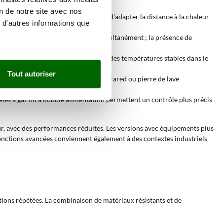
on de notre site avec nos
simples ; la grille réglable permet d’adapter la distance à la chaleur
 d'autres informations que
tent de préparer plusieurs plats simultanément ; la présence de
ue réfractaire contribue à maintenir des températures stables dans le
Tout autoriser
les fonctions avancées comme TRU Infrared ou pierre de lave
dèles à gaz ou à double alimentation permettent un contrôle plus précis
eur, avec des performances réduites. Les versions avec équipements plus
fonctions avancées conviennent également à des contextes industriels
ions répétées. La combinaison de matériaux résistants et de