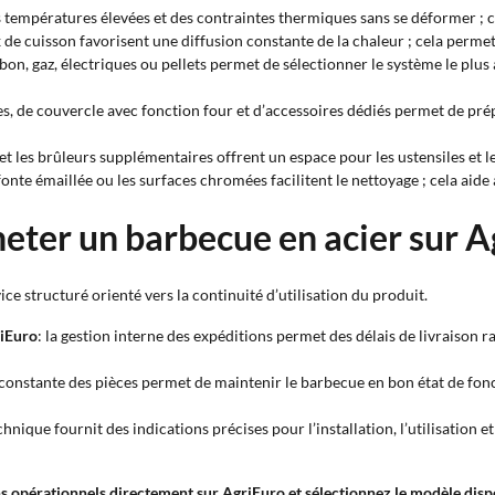
températures élevées et des contraintes thermiques sans se déformer ; c
ux de cuisson favorisent une diffusion constante de la chaleur ; cela perm
bon, gaz, électriques ou pellets permet de sélectionner le système le plus
les, de couvercle avec fonction four et d’accessoires dédiés permet de prépa
es et les brûleurs supplémentaires offrent un espace pour les ustensiles et 
onte émaillée ou les surfaces chromées facilitent le nettoyage ; cela aide
heter un barbecue en acier sur A
ce structuré orienté vers la continuité d’utilisation du produit.
riEuro
: la gestion interne des expéditions permet des délais de livraison 
é constante des pièces permet de maintenir le barbecue en bon état de fon
chnique fournit des indications précises pour l’installation, l’utilisation
s opérationnels directement sur AgriEuro et sélectionnez le modèle dispo