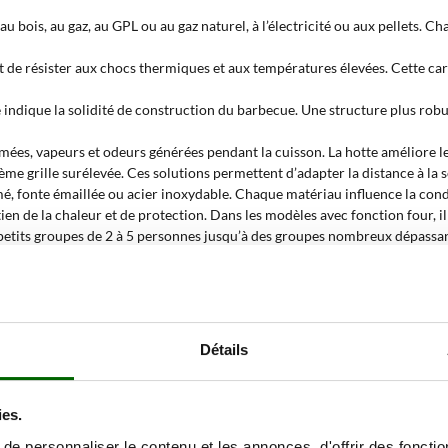
u bois, au gaz, au GPL ou au gaz naturel, à l’électricité ou aux pellets. 
t de résister aux chocs thermiques et aux températures élevées. Cette ca
e indique la solidité de construction du barbecue. Une structure plus robu
 fumées, vapeurs et odeurs générées pendant la cuisson. La hotte améliore 
ème grille surélevée. Ces solutions permettent d’adapter la distance à la 
mé, fonte émaillée ou acier inoxydable. Chaque matériau influence la condu
tien de la chaleur et de protection. Dans les modèles avec fonction four, 
de petits groupes de 2 à 5 personnes jusqu’à des groupes nombreux dépas
me de la chaleur, des systèmes pour brochettes, un contrôle Wi-Fi pour su
ux tablettes latérales, avec éventuellement un brûleur supplémentaire. Ce
Détails
 acier ?
ies.
mpératures et leur capacité à maintenir une répartition constante de la ch
avec une bonne précision de cuisson et des performances constantes.
e personnaliser le contenu et les annonces, d'offrir des fonctio