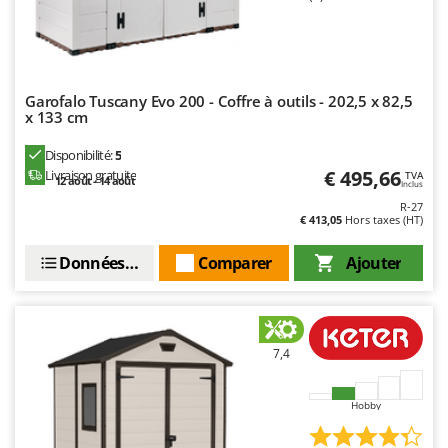
Garofalo Tuscany Evo 200 - Coffre à outils - 202,5 x 82,5
x 133 cm
Disponibilité:
5
€ 495,66
Livraison gratuite
TVA
12 août - 14 août
Inclus
R-27
€ 413,05
Hors taxes (HT)
Données techniques
Comparer
Ajouter
7,4
Hobby