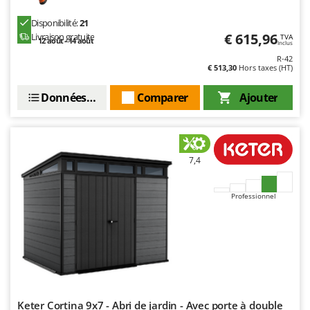
Worx
Disponibilité:
21
Y
€ 615,96
Livraison gratuite
TVA
12 août - 14 août
Yard Force
Inclus
R-42
€ 513,30
Hors taxes (HT)
Z
Zanon
Données techniques
Comparer
Ajouter
Zephir
ZGrills
Zodiac
7,4
Zomax
Professionnel
Keter Cortina 9x7 - Abri de jardin - Avec porte à double