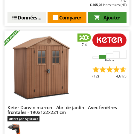
R-37
Troy-Bilt
€ 465,05
Hors taxes (HT)
U
Données techniques
Comparer
Ajouter
Udor
Unger
+100 VENDUS
V
7,4
Verdemax
Vesco
Hobby
Volpi
(12)
4,61/5
W
Waldner
Weber
WIDU
Keter Darwin marron - Abri de jardin - Avec fenêtres
Wiper EcoRobot
frontales - 190x122x221 cm
Wolf Garten
Offert par AgriEuro
Wortex