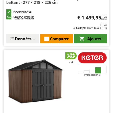
battant - 277 × 218 × 226 cm
Disponibilité:
40
€ 1.499,95
Livraison gratuite
TVA
12 août - 14 août
Inclus
R-123
€ 1.249,96
Hors taxes (HT)
Données techniques
Comparer
Ajouter
7,4
Professionnel