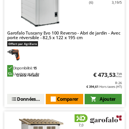
Resto Italia
(6)
3,19/5
Ribimex
Ripartrak
Ritter
Garofalo Tuscany Evo 100 Reverso - Abri de jardin - Avec
River Systems
porte réversible - 82,5 x 122 x 195 cm
Offert par AgriEuro
Robomow
Rossofuoco
Rover Pompe
Disponibilité:
15
Royal Food
€ 473,53
Livraison gratuite
TVA
12 août - 14 août
Inclus
Ryobi
R-26
€ 394,61
Hors taxes (HT)
S
S.T.P.
Données techniques
Comparer
Ajouter
Santos
Sbaraglia
Schnitzer
7,0