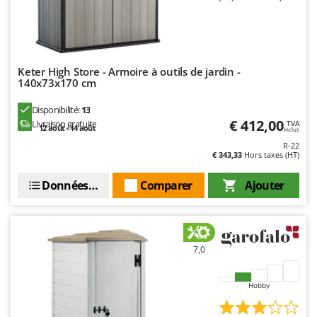
Oriental Koshin
Outdoorchef
P
Palazzetti
Keter High Store - Armoire à outils de jardin -
140x73x170 cm
Palumbo Pavi
Disponibilité:
13
Partisani
€ 412,00
Livraison gratuite
TVA
12 août - 14 août
Inclus
Paterlini
R-22
Philips
€ 343,33
Hors taxes (HT)
Pramac
Données techniques
Comparer
Ajouter
Prismafood
R
R.G.V.
7,0
Rato
Reber
Hobby
Redback