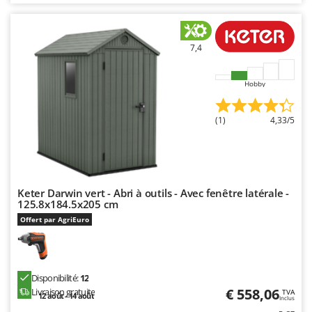
Stiga
Stocker
7,4
Sunseeker
T
Hobby
Tecla
TecnoGen
(1)
4,33/5
Tellarini Pompe
Telwin
Tenco
Keter Darwin vert - Abri à outils - Avec fenêtre latérale -
Tineco
125.8x184.5x205 cm
Titania
Offert par AgriEuro
Tornado
Tre Spade
Trev - Abrek - TecnoVIR
Disponibilité:
12
€ 558,06
Livraison gratuite
TVA
12 août - 14 août
Trotec
Inclus