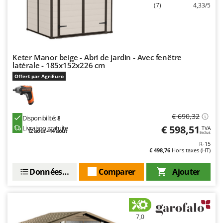
(7)
4,33/5
Keter Manor beige - Abri de jardin - Avec fenêtre
latérale - 185x152x226 cm
Offert par AgriEuro
€ 690,32
Disponibilité:
8
€ 598,51
Livraison gratuite
TVA
12 août - 14 août
Inclus
R-15
€ 498,76
Hors taxes (HT)
Données techniques
Comparer
Ajouter
7,0