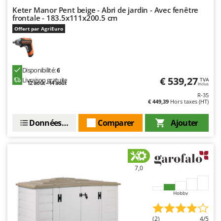
Keter Manor Pent beige - Abri de jardin - Avec fenêtre
frontale - 183.5x111x200.5 cm
Offert par AgriEuro
Disponibilité:
6
€ 539,27
Livraison gratuite
TVA
12 août - 14 août
Inclus
R-35
€ 449,39
Hors taxes (HT)
Données techniques
Comparer
Ajouter
7,0
Hobby
(2)
4/5