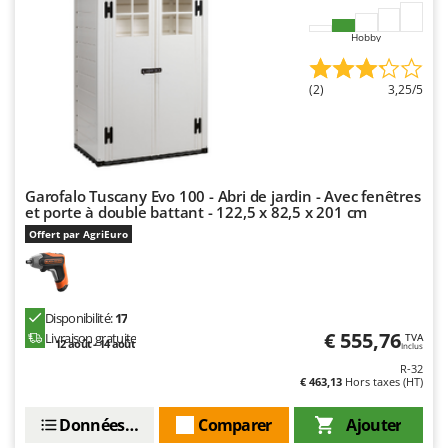
Seven Italy
Shark
Hobby
Silky
(2)
3,25/5
Simatech
Sirman
Skil
Smartwood
Garofalo Tuscany Evo 100 - Abri de jardin - Avec fenêtres
et porte à double battant - 122,5 x 82,5 x 201 cm
Smeg
Offert par AgriEuro
Snapper
Solidur
Spice Electronics
Disponibilité:
17
€ 555,76
Livraison gratuite
Spiralmac
TVA
12 août - 14 août
Inclus
Spring Protezione
R-32
€ 463,13
Hors taxes (HT)
Spyro
Données techniques
Comparer
Ajouter
Stanley