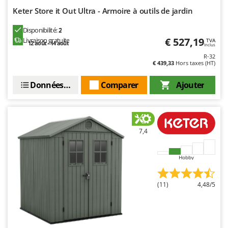
Master
Keter Store it Out Ultra - Armoire à outils de jardin
Mastercook
Disponibilité:
2
Masterpro
€ 527,19
Livraison gratuite
TVA
12 août - 14 août
Inclus
McCulloch
R-32
€ 439,33
Hors taxes (HT)
MCH
Michelin
Données techniques
Comparer
Ajouter
Mille
Minox
Mockmill
7,4
More than chef
MOSA
Hobby
MOVA
(11)
4,48/5
Mowox
MTD