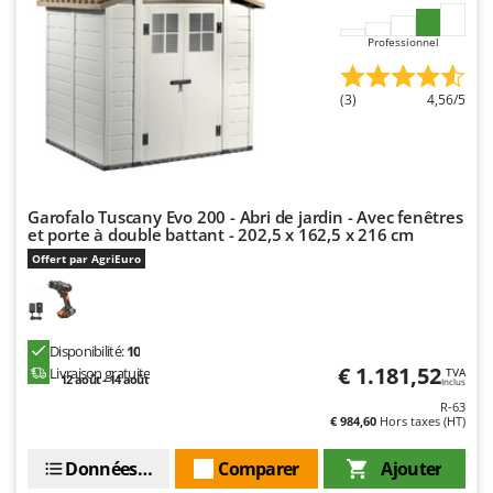
Professionnel
(3)
4,56/5
Garofalo Tuscany Evo 200 - Abri de jardin - Avec fenêtres
et porte à double battant - 202,5 x 162,5 x 216 cm
Offert par AgriEuro
Disponibilité:
10
€ 1.181,52
Livraison gratuite
TVA
12 août - 14 août
Inclus
R-63
€ 984,60
Hors taxes (HT)
Données techniques
Comparer
Ajouter