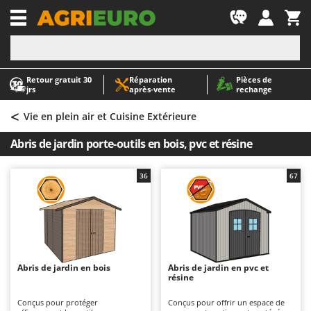
-1
Retour gratuit 30
Réparation
Pièces de
A
A
jrs
après‑vente
rechange
Abris de jardin
ABAC
<
Accessoires pour tracteurs tondeuses autoportés
AgriEuro Premium
Vie en plein air et Cuisine Extérieure
Aérateurs Scarificateurs pour gazon
AgriEuro TOP-LINE
Abris de jardin porte-outils en bois, pvc et résine
Arracheuses de pommes de terre pour tracteur
AGT
Aspirateurs - Balais Électriques
Aima
36
67
Aspirateurs à cendres
Airmec
Aspirateurs à feuilles sur roues
AL-KO
Aspirateurs de piscine
ALA 2000
Aspirateurs Multifonctions
Alce
Abris de jardin en bois
Abris de jardin en pvc et
résine
Atomiseurs agricoles pour tracteurs
Alpina
Atomiseurs pour traitements
Ama
Conçus pour protéger
Conçus pour offrir un espace de