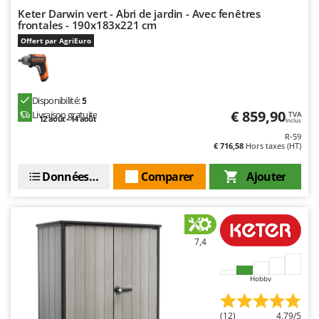
N
New O.M.R.A.
Keter Darwin vert - Abri de jardin - Avec fenêtres
frontales - 190x183x221 cm
Nilfisk
Offert par AgriEuro
Ninja
Novatec
Novital
Disponibilité:
5
€ 859,90
NuAir
Livraison gratuite
TVA
12 août - 14 août
Inclus
NuovaFac
R-59
€ 716,58
Hors taxes (HT)
O
Données techniques
Comparer
Ajouter
Officine Savioli
Oliviero
Olix
OMA
7,4
Omas
Hobby
Ompagrill
Ooni
(12)
4,79/5