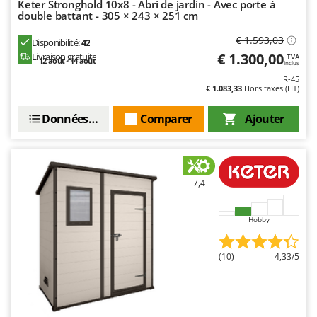
Keter Stronghold 10x8 - Abri de jardin - Avec porte à
double battant - 305 × 243 × 251 cm
€ 1.593,03
Disponibilité:
42
€ 1.300,00
Livraison gratuite
TVA
12 août - 14 août
Inclus
R-45
€ 1.083,33
Hors taxes (HT)
Données techniques
Comparer
Ajouter
7,4
Hobby
(10)
4,33/5