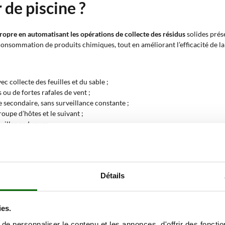
 de piscine ?
propre en automatisant les opérations de collecte des résidus
solides prése
onsommation de produits chimiques, tout en améliorant l’efficacité de la fil
ec collecte des feuilles et du sable ;
 ou de fortes rafales de vent ;
e secondaire, sans surveillance constante ;
oupe d’hôtes et le suivant ;
euilles caduques.
ion fréquente, grâce à leur simplicité d’emploi et aux modèles les plus c
.
ettoyeur de piscine ?
Détails
s immergé dans le bassin,
effectue des cycles complets de nettoyage
grâce 
ies.
domestique, qui réduit la tension à 12 ou 24 volts pour une utilisation 
e personnaliser le contenu et les annonces, d'offrir des fonctio