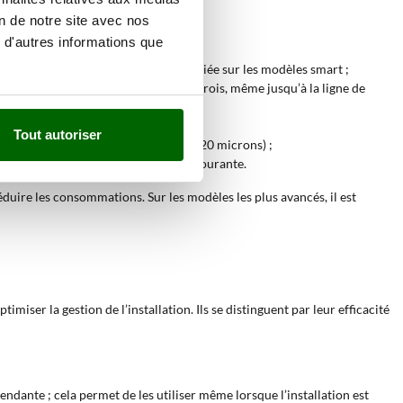
on de notre site avec nos
 d'autres informations que
élécommande ou d’une application dédiée sur les modèles smart ;
r fond plat ou incliné et sur les parois, même jusqu’à la ligne de
ues et les légères incrustations ;
Tout autoriser
rents niveaux de filtration (de 100 à 20 microns) ;
tre extrait, vidé et rincé sous l’eau courante.
duire les consommations. Sur les modèles les plus avancés, il est
miser la gestion de l’installation. Ils se distinguent par leur efficacité
endante ; cela permet de les utiliser même lorsque l’installation est