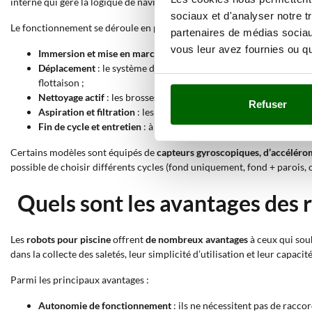
interne qui gère la logique de navigation et les capteurs d’orientation.
sociaux et d'analyser notre t
Le fonctionnement se déroule en plusieurs phases :
partenaires de médias sociaux
vous leur avez fournies ou qu'
Immersion et mise en marche
: le robot doit être immergé manu
Déplacement
: le système de traction, composé de roues en caou
flottaison ;
Nettoyage actif
: les brosses rotatives (en PVC ou en mousse pour 
Refuser
Aspiration et filtration
: les saletés sont aspirées par une pompe 
Fin de cycle et entretien
: à la fin du programme (généralement ent
Certains modèles sont équipés de
capteurs gyroscopiques, d’accélérom
possible de choisir différents cycles (fond uniquement, fond + parois
Quels sont les avantages des r
Les
robots pour piscine
offrent
de nombreux avantages
à ceux qui souh
dans la collecte des saletés, leur simplicité d’utilisation et leur capa
Parmi les principaux avantages :
Autonomie de fonctionnement
: ils ne nécessitent pas de racco