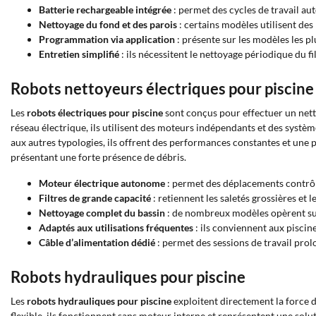
Batterie rechargeable intégrée
: permet des cycles de travail au
Nettoyage du fond et des parois
: certains modèles utilisent des
Programmation via application
: présente sur les modèles les plu
Entretien simplifié
: ils nécessitent le nettoyage périodique du fi
Robots nettoyeurs électriques pour piscine
Les
robots électriques pour piscine
sont conçus pour effectuer un nett
réseau électrique, ils utilisent des moteurs indépendants et des systèmes 
aux autres typologies, ils offrent des performances constantes et une p
présentant une forte présence de débris.
Moteur électrique autonome
: permet des déplacements contrôlé
Filtres de grande capacité
: retiennent les saletés grossières et 
Nettoyage complet du bassin
: de nombreux modèles opèrent sur 
Adaptés aux utilisations fréquentes
: ils conviennent aux piscin
Câble d’alimentation dédié
: permet des sessions de travail prol
Robots hydrauliques pour piscine
Les
robots hydrauliques pour piscine
exploitent directement la force d
flexible, ils fonctionnent sans moteur interne et représentent une solu