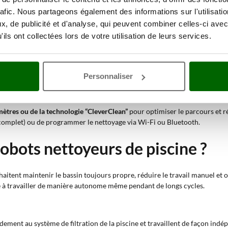
rafic. Nous partageons également des informations sur l'utilisati
, de publicité et d'analyse, qui peuvent combiner celles-ci avec
ils ont collectées lors de votre utilisation de leurs services.
ellement dans le bassin et démarré à l’aide d’un bouton intégré, d’une t
tchouc ou de chenilles en PVC ou en caoutchouc, permet le déplacement su
les surfaces délicates) frottent le fond et les parois pour éliminer les alg
Personnaliser
interne et déposées dans un filtre intégré, à cartouche ou à sac, avec diffé
re 60 et 180 minutes), le robot s’éteint automatiquement ; le filtre doit ê
ètres ou de la technologie “CleverClean”
pour optimiser le parcours et ré
, complet) ou de programmer le nettoyage via Wi-Fi ou Bluetooth.
obots nettoyeurs de piscine ?
aitent maintenir le bassin toujours propre, réduire le travail manuel et opti
cité à travailler de manière autonome même pendant de longs cycles.
rdement au système de filtration de la piscine et travaillent de façon indép