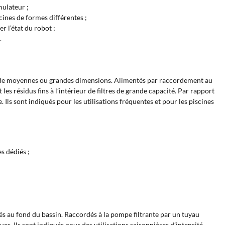
mulateur ;
cines de formes différentes ;
r l’état du robot ;
.
es de moyennes ou grandes dimensions. Alimentés par raccordement au
 les résidus fins à l’intérieur de filtres de grande capacité. Par rapport
Ils sont indiqués pour les utilisations fréquentes et pour les piscines
s dédiés ;
tés au fond du bassin. Raccordés à la pompe filtrante par un tuyau
s. Ils sont indiqués pour des utilisations saisonnières d’intensité