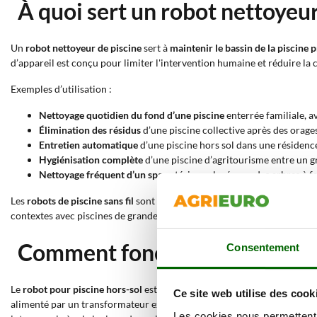
À quoi sert un robot nettoyeur
Un
robot nettoyeur de piscine
sert à
maintenir le bassin de la piscine 
d’appareil est conçu pour limiter l'intervention humaine et réduire la c
Exemples d’utilisation :
Nettoyage quotidien du fond d’une piscine
enterrée familiale, av
Élimination des résidus
d’une piscine collective après des orages
Entretien automatique
d’une piscine hors sol dans une résidenc
Hygiénisation complète
d’une piscine d’agritourisme entre un gr
Nettoyage fréquent d’un spa
extérieur placé sous des arbres à f
Les
robots de piscine sans fil
sont indiqués aussi bien pour une utilisat
contextes avec piscines de grandes dimensions ou utilisation continue
Comment fonctionne le robot n
Consentement
Le
robot pour piscine hors-sol
est un
dispositif autonome
qui, une foi
Ce site web utilise des cook
alimenté par un transformateur externe raccordé au réseau électrique 
Les cookies nous permettent d