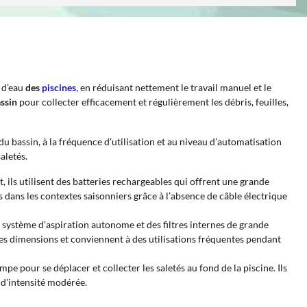
e d’eau
des
piscines
, en réduisant nettement le travail manuel et le
assin
pour collecter efficacement et régulièrement les débris, feuilles,
u bassin, à la fréquence d’utilisation et au niveau d’automatisation
aletés.
ils utilisent des batteries rechargeables qui offrent une grande
 dans les contextes saisonniers grâce à l’absence de câble électrique
un système d’aspiration autonome et des filtres internes de grande
ndes dimensions et conviennent à des utilisations fréquentes pendant
mpe pour se déplacer et collecter les saletés au fond de la piscine. Ils
 d’intensité modérée.