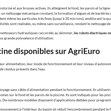
torisé et aux brosses actives, ils atteignent le fond, les parois et la ligne 
 un nettoyage mécanique constant, la formation d’algues et de bactéries di
ectent même les particules très fines (jusqu’à 20 microns), améliorant la qual
ivités sont réalisées, ou même sans surveillance, rendant le nettoyage de 
s nettoyeurs hydrauliques raccordés au skimmer
, les robots électriques 
plus grande polyvalence d’utilisation.
cine disponibles sur AgriEuro
leur alimentation, leur mode de fonctionnement et leur niveau d’autonomi
de résidus présents dans l’eau.
oyage sans câble d’alimentation pendant le fonctionnement. Ils utilisent d
mes sur le fond et les parois de la piscine. Ils sont indiqués pour les pi
s. De nombreux modèles disposent d’applications dédiées pour programmer
e mouvement à l’intérieur du bassin et réduit l’encombrement pendant le