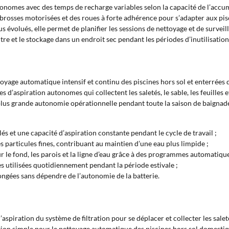
tonomes avec des temps de recharge variables selon la capacité de l’accu
 brosses motorisées et des roues à forte adhérence pour s’adapter aux pis
s évolués, elle permet de planifier les sessions de nettoyage et de surveille
ltre et le stockage dans un endroit sec pendant les périodes d’inutilisation
oyage automatique intensif et continu des piscines hors sol et enterré
d’aspiration autonomes qui collectent les saletés, le sable, les feuilles et
lus grande autonomie opérationnelle pendant toute la saison de baignade. 
s et une capacité d’aspiration constante pendant le cycle de travail ;
les particules fines, contribuant au maintien d’une eau plus limpide ;
le fond, les parois et la ligne d’eau grâce à des programmes automatique
es utilisées quotidiennement pendant la période estivale ;
ongées sans dépendre de l’autonomie de la batterie.
’aspiration du système de filtration pour se déplacer et collecter les sale
tion simple pour le nettoyage automatique des piscines hors sol domestique