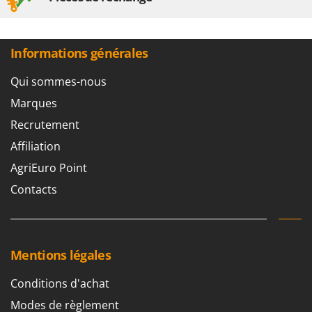
Seven Italy
Shark
Silky
Informations générales
Simatech
Qui sommes-nous
Sirman
Marques
Skil
Recrutement
Smartwood
Affiliation
Smeg
AgriEuro Point
Snapper
Contacts
Solidur
Spice Electronics
Spiralmac
Mentions légales
Spring Protezione
Spyro
Conditions d'achat
Stanley
Modes de règlement