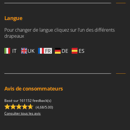
Worx
Y
Langue
Yard Force
Pour changer de langue cliquez sur l’un des différents
Z
Zanon
drapeaux
Zephir
IT
UK
FR
DE
ES
ZGrills
Zodiac
Zomax
Avis de consommateurs
Basé sur 161152 feedback(s)
(4,68/5.00)
Consulter tous les avis