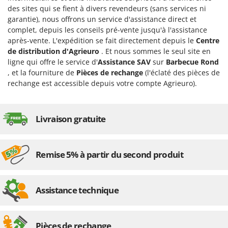
Resto Italia
des sites qui se fient à divers revendeurs (sans services ni
garantie), nous offrons un service d'assistance direct et
Ribimex
complet, depuis les conseils pré-vente jusqu'à l'assistance
Ripartrak
après-vente. L'expédition se fait directement depuis le
Centre
Ritter
de distribution d'Agrieuro
. Et nous sommes le seul site en
ligne qui offre le service d'
Assistance SAV
sur
Barbecue Rond
River Systems
, et la fourniture de
Pièces de rechange
(l'éclaté des pièces de
Robomow
rechange est accessible depuis votre compte Agrieuro).
Rossofuoco
Rover Pompe
Livraison gratuite
Royal Food
Ryobi
Remise 5% à partir du second produit
S
S.T.P.
Santos
Assistance technique
Sbaraglia
Schnitzer
Pièces de rechange