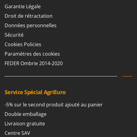
Stiga
Garantie Légale
Stocker
Droit de rétractation
Sunseeker
Données personnelles
Sécurité
T
Tecla
Cookies Policies
TecnoGen
Paramètres des cookies
Tellarini Pompe
FEDER Ombrie 2014-2020
Telwin
Tenco
Tineco
Service Spécial AgriEuro
Titania
Tornado
-5% sur le second produit ajouté au panier
Tre Spade
Double emballage
Trev - Abrek - TecnoVIR
Livraison gratuite
Trotec
Centre SAV