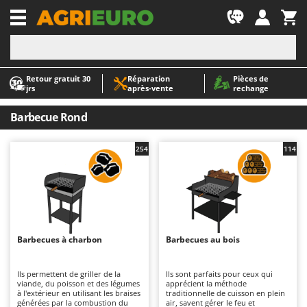
-1
Retour gratuit 30
Réparation
Pièces de
A
A
jrs
après‑vente
rechange
Abris de jardin
ABAC
Accessoires pour tracteurs tondeuses autoportés
AgriEuro Premium
Barbecue Rond
Aérateurs Scarificateurs pour gazon
AgriEuro TOP-LINE
254
114
Arracheuses de pommes de terre pour tracteur
AGT
Aspirateurs - Balais Électriques
Aima
Aspirateurs à cendres
Airmec
Aspirateurs à feuilles sur roues
AL-KO
Aspirateurs de piscine
ALA 2000
Barbecues à charbon
Barbecues au bois
Aspirateurs Multifonctions
Alce
Ils permettent de griller de la
Ils sont parfaits pour ceux qui
Atomiseurs agricoles pour tracteurs
Alpina
viande, du poisson et des légumes
apprécient la méthode
à l'extérieur en utilisant les braises
traditionnelle de cuisson en plein
Atomiseurs pour traitements
Ama
générées par la combustion du
air, savent gérer le feu et