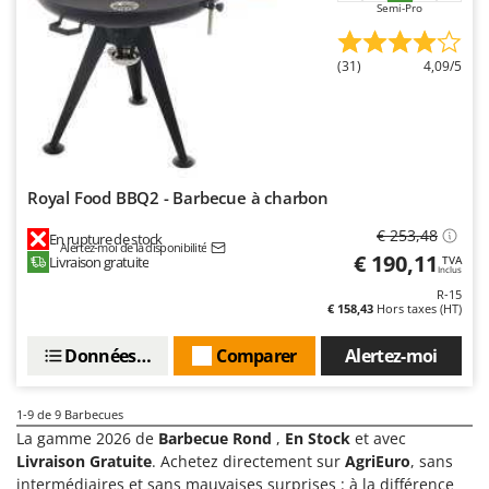
Semi-Pro
Oriental Koshin
Outdoorchef
(31)
4,09/5
P
Palazzetti
Palumbo Pavi
Partisani
Royal Food BBQ2 - Barbecue à charbon
Paterlini
€ 253,48
Philips
En rupture de stock
Alertez-moi de la disponibilité
€ 190,11
Livraison gratuite
TVA
Pramac
Inclus
R-15
Prismafood
€ 158,43
Hors taxes (HT)
R
Données techniques
Comparer
Alertez-moi
R.G.V.
Rato
1-9
de 9 Barbecues
Reber
La gamme 2026 de
Barbecue Rond
,
En Stock
et avec
Livraison Gratuite
. Achetez directement sur
AgriEuro
, sans
Redback
intermédiaires et sans mauvaises surprises : à la différence