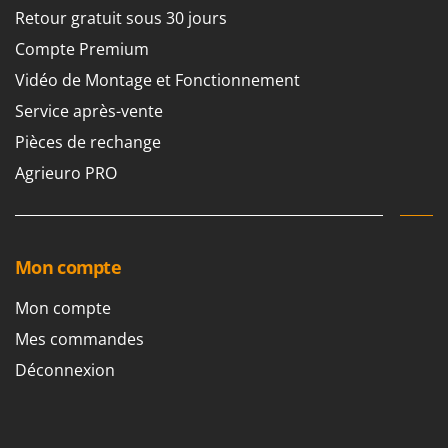
Troy-Bilt
Retour gratuit sous 30 jours
Compte Premium
U
Udor
Vidéo de Montage et Fonctionnement
Unger
Service après-vente
Pièces de rechange
V
Verdemax
Agrieuro PRO
Vesco
Volpi
W
Mon compte
Waldner
Weber
Mon compte
WIDU
Mes commandes
Wiper EcoRobot
Déconnexion
Wolf Garten
Wortex