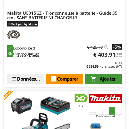
Makita UC015GZ - Tronçonneuse à batterie - Guide 35
cm - SANS BATTERIE NI CHARGEUR
Offert par AgriEuro
-5%
€ 425,17
Disponibilité:
3
€ 403,91
Livraison gratuite
TVA
13 août - 17 août
Inclus
R-33
€ 336,59
Hors taxes (HT)
Données techniques
Comparer
Ajouter
PROMO
7,3
Professionnel