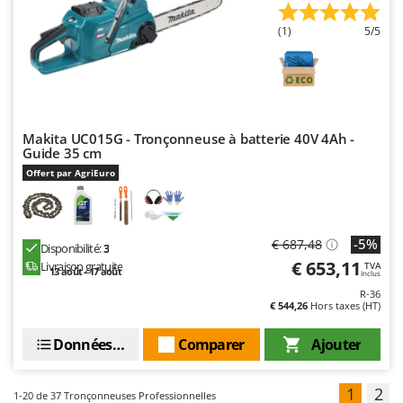
(1)
5/5
Makita UC015G - Tronçonneuse à batterie 40V 4Ah -
Guide 35 cm
Offert par AgriEuro
-5%
€ 687,48
Disponibilité:
3
€ 653,11
Livraison gratuite
TVA
13 août - 17 août
Inclus
R-36
€ 544,26
Hors taxes (HT)
Données techniques
Comparer
Ajouter
1
2
1-20
de 37 Tronçonneuses Professionnelles