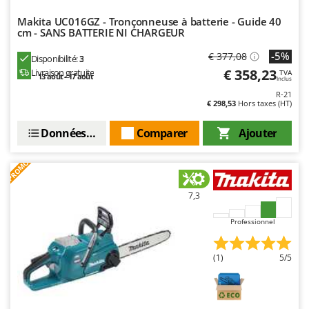
Makita UC016GZ - Tronçonneuse à batterie - Guide 40
cm - SANS BATTERIE NI CHARGEUR
-5%
€ 377,08
Disponibilité:
3
€ 358,23
Livraison gratuite
TVA
13 août - 17 août
Inclus
R-21
€ 298,53
Hors taxes (HT)
Données techniques
Comparer
Ajouter
PROMO
7,3
Professionnel
(1)
5/5