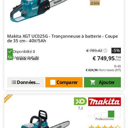
Makita XGT UC025G - Tronçonneuse à batterie - Coupe
de 35 cm - 40V/5Ah
-5%
€ 789,42
Disponibilité:
3
€ 749,95
Livraison gratuite
TVA
13 août - 17 août
Inclus
R-45
€ 624,96
Hors taxes (HT)
Données techniques
Comparer
Ajouter
PROMO
7,3
Professionnel