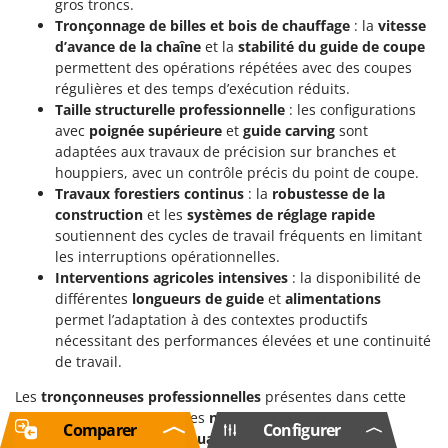
gros troncs.
Tronçonnage de billes et bois de chauffage
: la
vitesse
d’avance de la chaîne
et la
stabilité du guide de coupe
permettent des opérations répétées avec des coupes
régulières et des temps d’exécution réduits.
Taille structurelle professionnelle
: les configurations
avec
poignée supérieure
et
guide carving
sont
adaptées aux travaux de précision sur branches et
houppiers, avec un contrôle précis du point de coupe.
Travaux forestiers continus
: la
robustesse de la
construction
et les
systèmes de réglage rapide
soutiennent des cycles de travail fréquents en limitant
les interruptions opérationnelles.
Interventions agricoles intensives
: la disponibilité de
différentes
longueurs de guide
et
alimentations
permet l’adaptation à des contextes productifs
nécessitant des performances élevées et une continuité
de travail.
Les
tronçonneuses professionnelles
présentes dans cette
sélection sont dédiées à des
niveaux d’utilisation
Comparer
Configurer
professionnels
, avec une
qualité excellente
, des