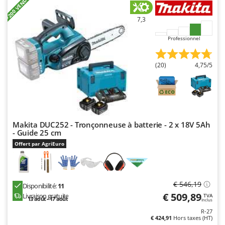
+200 VENDUS
N
New O.M.R.A.
7,3
Nilfisk
Ninja
Professionnel
Novatec
(20)
4,75/5
Novital
NuAir
NuovaFac
O
Makita DUC252 - Tronçonneuse à batterie - 2 x 18V 5Ah
Officine Savioli
- Guide 25 cm
Oliviero
Offert par AgriEuro
Olix
OMA
€ 546,19
Omas
Disponibilité:
11
€ 509,89
Livraison gratuite
TVA
13 août - 17 août
Ompagrill
Inclus
R-27
Ooni
€ 424,91
Hors taxes (HT)