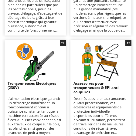
courants et les plus utilisés, aussi
garantit une puissance constante,
Autolaveuses
Ambrogio Robot
bien par les particuliers que par
un démarrage immédiat et une
les professionnels, pour les
plus grande maniabilité (ces
Autres produits
Annovi Reverberi
travaux d’élagage, d’abattage et de
modèles étant plus légers que les
débitage du bois, grâce à leur
versions à moteur thermique), ce
moteur thermique qui garantit
qui permet d’effectuer avec
ANTHBOT
puissance, autonomie et
précision et régularité des travaux
B
continuité de fonctionnement.
d’élagage ainsi que la coupe de
Balayeuses
Archman
Une large gamme de modèles est
branches et de troncs, sans
disponible, adaptée aussi bien à
carburant ni raccordement au
Bancs de scie pour le bois - Scies à bûches
Arco
un usage amateur et occasionnel
réseau électrique. Des modèles
22
19
qu’à des utilisations
sont disponibles, allant du niveau
Barbecues
Ardes
professionnelles plus fréquentes
amateur au niveau professionnel ;
et prolongées, sans nécessiter de
ces derniers offrent une bonne
Bennes pour tracteur
Argo
raccordement au réseau
autonomie et conviennent aux
électrique. Elles sont idéales pour
travaux d’entretien des espaces
Brosses pour sols extérieurs
Ariete
les particuliers, les jardiniers et les
verts, ponctuels ou réguliers, sur
sylviculteurs qui recherchent une
des branches et des troncs de
Brouettes à moteur
Artus
totale liberté de mouvement et
petit à moyen diamètre. Très
une grande autonomie de travail,
silencieuses, elles sont
Tronçonneuses Électriques
Accessoires pour
Broyeurs à axe horizontal pour tracteur
sans compromis sur les
particulièrement adaptées à une
Attila
(230V)
tronçonneuses & EPI anti-
performances. Elles nécessitent un
utilisation en milieu résidentiel.
coupures
entretien régulier du moteur
Pour prolonger l’autonomie de
Broyeurs de branches et végétaux
Ausonia
thermique (filtre à air, bougie),
travail, il suffit de remplacer la
L'alimentation électrique garantit
Destinés aussi bien aux amateurs
ainsi que le nettoyage et
batterie déchargée par une
un démarrage immédiat et un
qu’aux professionnels, ces
Butteurs pour tracteur
Awelco
l’entretien du système de
batterie chargée ou de la
fonctionnement continu à
accessoires et équipements de
lubrification de la chaîne, sans
recharger. Certains modèles
puissance constante, tant que la
protection individuelle,
oublier le contrôle périodique du
disposent d’une autonomie
machine est raccordée au réseau
disponibles pour différents
C
B
dispositif de coupe et de l’affûtage
renforcée, adaptée également à
électrique. Elles conviennent ainsi
niveaux d’utilisation, permettent
Chargeurs de batterie - Démarreurs
Baesso
de la chaîne.
un usage professionnel. Elles
aux travaux de coupe sur le bois,
de travailler dans de meilleures
nécessitent un entretien minimal,
les planches ainsi que sur des
conditions de sécurité, avec
Charrues pour tracteur
Bahco
limité au nettoyage et à l’entretien
branches de petit à moyen
davantage de précision et