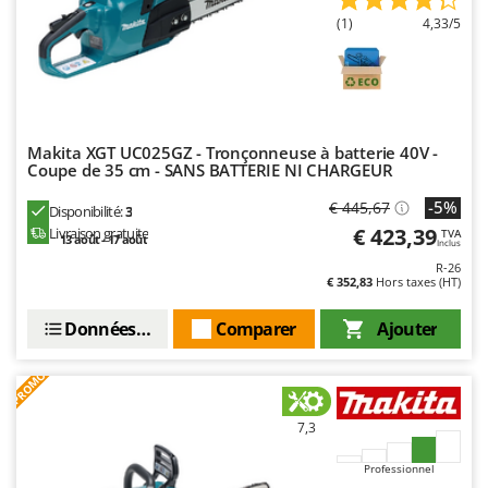
(1)
4,33/5
Makita XGT UC025GZ - Tronçonneuse à batterie 40V -
Coupe de 35 cm - SANS BATTERIE NI CHARGEUR
-5%
€ 445,67
Disponibilité:
3
€ 423,39
Livraison gratuite
TVA
13 août - 17 août
Inclus
R-26
€ 352,83
Hors taxes (HT)
Données techniques
Comparer
Ajouter
PROMO
7,3
Professionnel