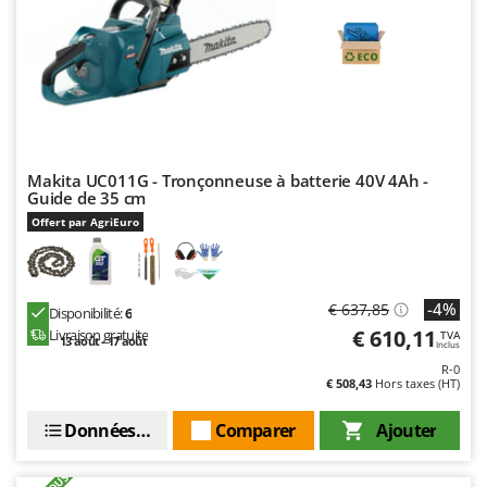
Master
Mastercook
Masterpro
McCulloch
MCH
Michelin
Makita UC011G - Tronçonneuse à batterie 40V 4Ah -
Guide de 35 cm
Mille
Offert par AgriEuro
Minox
Mockmill
More than chef
-4%
€ 637,85
Disponibilité:
6
€ 610,11
Livraison gratuite
TVA
MOSA
13 août - 17 août
Inclus
MOVA
R-0
€ 508,43
Hors taxes (HT)
Mowox
Données techniques
Comparer
Ajouter
MTD