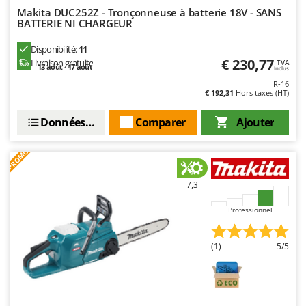
Makita DUC252Z - Tronçonneuse à batterie 18V - SANS
BATTERIE NI CHARGEUR
Disponibilité:
11
€ 230,77
Livraison gratuite
TVA
13 août - 17 août
Inclus
R-16
€ 192,31
Hors taxes (HT)
Données techniques
Comparer
Ajouter
PROMO
7,3
Professionnel
(1)
5/5