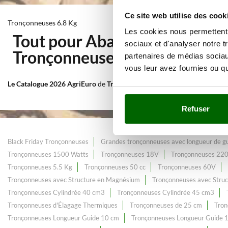
Ce site web utilise des cook
Tronçonneuses 6.8 Kg
Les cookies nous permettent d
Tout pour Abattage, coupe et
sociaux et d'analyser notre t
Tronçonneuses 6.8 Kg
au meil
partenaires de médias sociaux
vous leur avez fournies ou qu'
Le Catalogue 2026 AgriEuro
de
Tronçonneuses 6.8 Kg
, constamment en
Refuser
Black Friday Tronçonneuses
Grandes tronçonneuses avec longueur de gu
Tronçonneuses 1500 Watts
Tronçonneuses 18V
Tronçonneuses 22
Tronçonneuses 5.5 Kg
Tronçonneuses 50 cc
Tronçonneuses 60V
Tronçonneuses avec Structure en Magnésium
Tronçonneuses avec Struc
Tronçonneuses Cylindrée 40 cm3
Tronçonneuses Cylindrée 45 cm3
Tronçonneuses d'Élagage Thermiques
Tronçonneuses de 25 cm
Tron
Tronçonneuses Longueur Guide 10 cm
Tronçonneuses Longueur Guide 