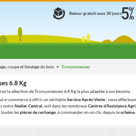
Retour gratuit sous 30 jours
age, coupe et fendage du bois
Tronçonneuses
es 6.8 Kg
ez la sélection de Tronçonneuses 6.8 Kg la plus adaptée à vos besoins
eul e-commerce à offrir un véritable
Service Après-Vente
: nous effectuon
ns notre
Atelier Central
, soit dans les nombreux
Centres d’Assistance Agr
 toutes les
pièces de rechange
, à commander en un clic depuis le
schéma 
1
1