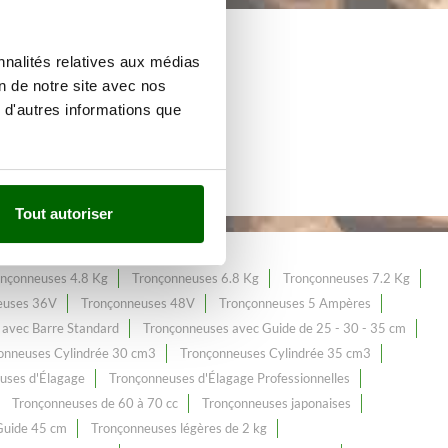
nnalités relatives aux médias
 de plus de 190
on de notre site avec nos
 d'autres informations que
Tout autoriser
onçonneuses 4.8 Kg
Tronçonneuses 6.8 Kg
Tronçonneuses 7.2 Kg
euses 36V
Tronçonneuses 48V
Tronçonneuses 5 Ampères
 avec Barre Standard
Tronçonneuses avec Guide de 25 - 30 - 35 cm
onneuses Cylindrée 30 cm3
Tronçonneuses Cylindrée 35 cm3
uses d'Élagage
Tronçonneuses d'Élagage Professionnelles
Tronçonneuses de 60 à 70 cc
Tronçonneuses japonaises
Guide 45 cm
Tronçonneuses légères de 2 kg