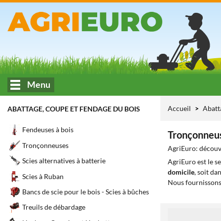
Menu
Accueil
Abatt
ABATTAGE, COUPE ET FENDAGE DU BOIS
Fendeuses à bois
Tronçonneus
Tronçonneuses
AgriEuro: découvr
Scies alternatives à batterie
AgriEuro est le s
domicile
, soit da
Scies à Ruban
Nous fournissons
Bancs de scie pour le bois - Scies à bûches
Treuils de débardage
1