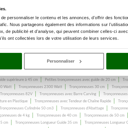
ies.
e personnaliser le contenu et les annonces, d'offrir des fonctio
 fendage du bois
Avec une gamme
rafic. Nous partageons également des informations sur l'utilisati
leur prix web.
, de publicité et d'analyse, qui peuvent combiner celles-ci avec
ils ont collectées lors de votre utilisation de leurs services.
richi et mis à jour.
Personnaliser
ide supérieure à 45 cm
Petites tronçonneuses avec guide de 20 cm
Tr
00 Watt
Tronçonneuses 2300 Watt
Tronçonneuses 30 cm
Tronçonn
Tronçonneuses 82V
Tronçonneuses avec Barre Carving
Tronçonneuses
ture en Plastique
Tronçonneuses avec Tendeur de Chaîne Rapide
Tronç
Tronçonneuses Cylindrée 50 cm3
Tronçonneuses d'Abattage
Tronçonne
çonneuses de 4 kg
Tronçonneuses de 40 cm
Tronçonneuses de 50 cm
15 cm
Tronçonneuses Longueur Guide 35 cm
Tronçonneuses Longueur 