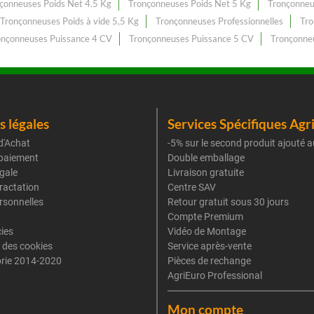
çonneuses Poids Net 4.5 Kg
Tronçonneuses Poids Net 5 Kg
Tronçonneu
Tronçonneuses Poids à vide 5,5 Kg
Tronçonneuses Professionnelles
Tro
onçonneuses Puissance 4 CV
Tronçonneuses Puissance 5 CV
Tronçonneu
 légales
Services Spécifiques Agr
d'Achat
-5% sur le second produit ajouté a
paiement
Double emballage
gale
Livraison gratuite
tractation
Centre SAV
rsonnelles
Retour gratuit sous 30 jours
Compte Premium
cies
Vidéo de Montage
 des cookies
Service après-vente
rie 2014-2020
Pièces de rechange
AgriEuro Professional
Mon compte