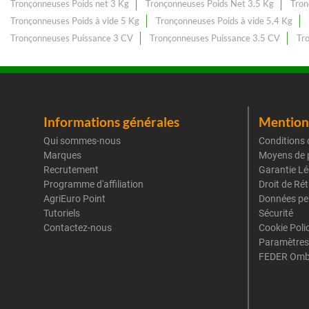
Tronçonneuses Poids net 3 Kg
Tronçonneuses Poids Net 3.5 Kg
Tron
Tronçonneuses Poids à vide 5 Kg
Tronçonneuses Poids à vide 5,4 Kg
Tronçonneuses Puissance 3 CV
Tronçonneuses Puissance 3.5 CV
Tr
Informations générales
Mentions
Qui sommes-nous
Conditions 
Marques
Moyens de 
Recrutement
Garantie Lé
Programme d'affiliation
Droit de Ré
AgriEuro Point
Données pe
Tutoriels
Sécurité
Contactez-nous
Cookie Poli
Paramètres
FEDER Omb