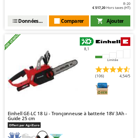
Resto Italia
R-20
€ 517,20
Hors taxes (HT)
Ribimex
Données techniques
Comparer
Ajouter
Ripartrak
Ritter
+700 VENDUS
River Systems
Robomow
8,1
Rossofuoco
Limitée
Rover Pompe
(106)
4,54/5
Royal Food
Ryobi
S
S.T.P.
Santos
Einhell GE-LC 18 Li - Tronçonneuse à batterie 18V 3Ah -
Guide 25 cm
Sbaraglia
Offert par AgriEuro
Schnitzer