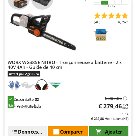
N
New O.M.R.A.
Hobby
Nilfisk
Ninja
(40)
4,75/5
Novatec
Novital
NuAir
NuovaFac
WORX WG385E NITRO - Tronçonneuse à batterie - 2 x
40V 4Ah - Guide de 40 cm
O
Offert par AgriEuro
Officine Savioli
Oliviero
Olix
€ 307,86
Disponibilité:
32
OMA
€ 279,46
Livraison gratuite
TVA
13 août - 17 août
Inclus
Omas
R-13
€ 232,88
Hors taxes (HT)
Ompagrill
Ooni
Données techniques
Comparer
Ajouter