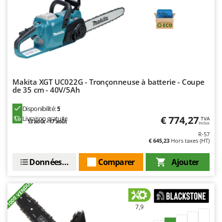
Makita XGT UC022G - Tronçonneuse à batterie - Coupe
de 35 cm - 40V/5Ah
Disponibilité:
5
€ 774,27
Livraison gratuite
TVA
13 août - 17 août
Inclus
R-57
€ 645,23
Hors taxes (HT)
Données techniques
Comparer
Ajouter
+1000 VENDUS
7,9