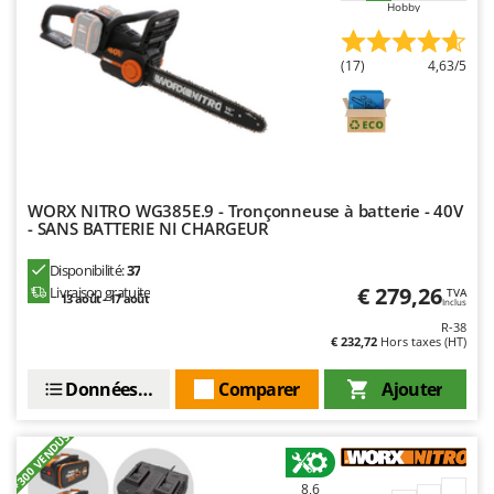
Hobby
Master
Mastercook
(17)
4,63/5
Masterpro
McCulloch
MCH
Michelin
Mille
WORX NITRO WG385E.9 - Tronçonneuse à batterie - 40V
- SANS BATTERIE NI CHARGEUR
Minox
Disponibilité:
37
Mockmill
€ 279,26
Livraison gratuite
TVA
13 août - 17 août
Inclus
More than chef
R-38
MOSA
€ 232,72
Hors taxes (HT)
MOVA
Données techniques
Comparer
Ajouter
Mowox
+300 VENDUS
MTD
8,6