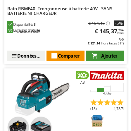
Worx
Rato RBMF40- Tronçonneuse à batterie 40V - SANS
BATTERIE NI CHARGEUR
Y
Yard Force
-5%
€ 154,45
Disponibilité:
3
€ 145,37
Livraison gratuite
TVA
Z
13 août - 17 août
Inclus
Zanon
R-0
€ 121,14
Hors taxes (HT)
Zephir
ZGrills
Données techniques
Comparer
Ajouter
Zodiac
Zomax
7,3
Hobby
(18)
4,78/5