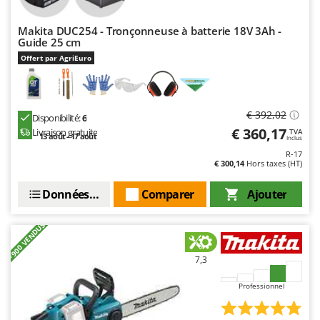
Makita DUC254 - Tronçonneuse à batterie 18V 3Ah -
Guide 25 cm
Offert par AgriEuro
€ 392,02
Disponibilité:
6
€ 360,17
Livraison gratuite
TVA
13 août - 17 août
Inclus
R-17
€ 300,14
Hors taxes (HT)
Données techniques
Comparer
Ajouter
+900 VENDUS
7,3
Professionnel