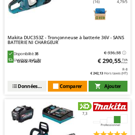
(16)
4,79/5
Makita DUC353Z - Tronçonneuse à batterie 36V - SANS
BATTERIE NI CHARGEUR
€ 336,38
Disponibilité:
35
€ 290,55
Livraison gratuite
TVA
13 août - 17 août
Inclus
R-8
€ 242,13
Hors taxes (HT)
Données techniques
Comparer
Ajouter
7,3
Professionnel