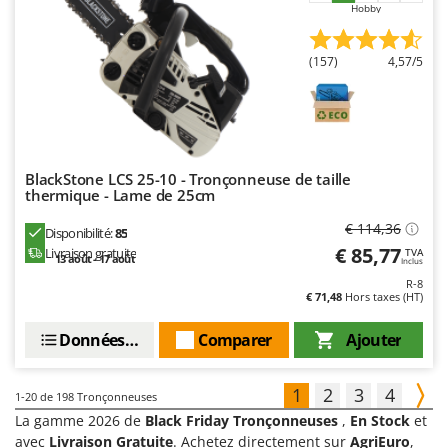
Hobby
(157)
4,57/5
BlackStone LCS 25-10 - Tronçonneuse de taille
thermique - Lame de 25cm
€ 114,36
Disponibilité:
85
€ 85,77
Livraison gratuite
TVA
13 août - 17 août
Inclus
R-8
€ 71,48
Hors taxes (HT)
Données techniques
Comparer
Ajouter
1
2
3
4
1-20
de 198 Tronçonneuses
La gamme 2026 de
Black Friday Tronçonneuses
,
En Stock
et
avec
Livraison Gratuite
. Achetez directement sur
AgriEuro
,