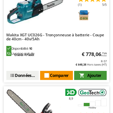
(1)
5/5
Makita XGT UC026G - Tronçonneuse à batterie - Coupe
de 40cm - 40v/5Ah
Disponibilité:
10
€ 778,06
Livraison gratuite
TVA
13 août - 17 août
Inclus
R-57
€ 648,38
Hors taxes (HT)
Données techniques
Comparer
Ajouter
8,9
Hobby