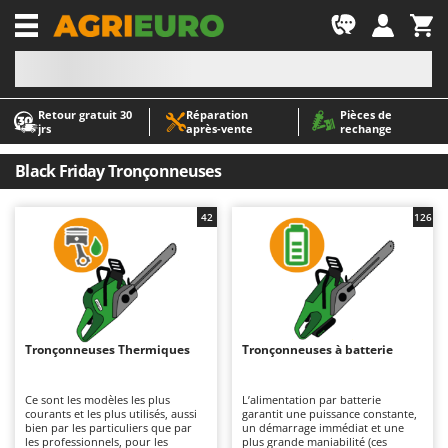
-1
Retour gratuit 30
Réparation
Pièces de
A
A
jrs
après‑vente
rechange
Abris de jardin
ABAC
Accessoires pour tracteurs tondeuses autoportés
AgriEuro Premium
Black Friday Tronçonneuses
Aérateurs Scarificateurs pour gazon
AgriEuro TOP-LINE
42
126
Arracheuses de pommes de terre pour tracteur
AGT
Aspirateurs - Balais Électriques
Aima
Aspirateurs à cendres
Airmec
Aspirateurs à feuilles sur roues
AL-KO
Aspirateurs de piscine
ALA 2000
Tronçonneuses Thermiques
Tronçonneuses à batterie
Aspirateurs Multifonctions
Alce
Ce sont les modèles les plus
L’alimentation par batterie
Atomiseurs agricoles pour tracteurs
Alpina
courants et les plus utilisés, aussi
garantit une puissance constante,
bien par les particuliers que par
un démarrage immédiat et une
Atomiseurs pour traitements
Ama
les professionnels, pour les
plus grande maniabilité (ces