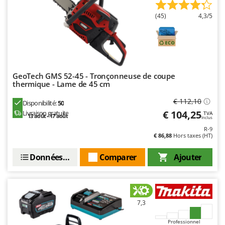
(45)
4,3/5
GeoTech GMS 52-45 - Tronçonneuse de coupe
thermique - Lame de 45 cm
€ 112,10
Disponibilité:
50
€ 104,25
Livraison gratuite
TVA
13 août - 17 août
Inclus
R-9
€ 86,88
Hors taxes (HT)
Données techniques
Comparer
Ajouter
7,3
Professionnel