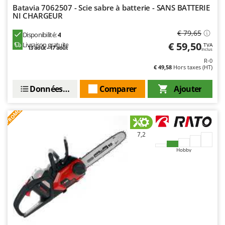
Troy-Bilt
Batavia 7062507 - Scie sabre à batterie - SANS BATTERIE
NI CHARGEUR
U
€ 79,65
Udor
Disponibilité:
4
€ 59,50
Livraison gratuite
TVA
13 août - 17 août
Unger
Inclus
R-0
€ 49,58
Hors taxes (HT)
V
Verdemax
Données techniques
Comparer
Ajouter
Vesco
Volpi
PROMO
W
7,2
Waldner
Hobby
Weber
WIDU
Wiper EcoRobot
Wolf Garten
Wortex