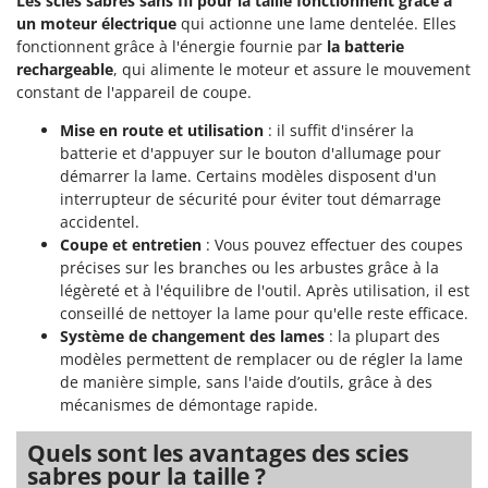
Les scies sabres sans fil pour la taille fonctionnent grâce à
Resto Italia
un moteur électrique
qui actionne une lame dentelée. Elles
Ribimex
fonctionnent grâce à l'énergie fournie par
la batterie
rechargeable
, qui alimente le moteur et assure le mouvement
Ripartrak
constant de l'appareil de coupe.
Ritter
Mise en route et utilisation
: il suffit d'insérer la
River Systems
batterie et d'appuyer sur le bouton d'allumage pour
Robomow
démarrer la lame. Certains modèles disposent d'un
interrupteur de sécurité pour éviter tout démarrage
Rossofuoco
accidentel.
Rover Pompe
Coupe et entretien
: Vous pouvez effectuer des coupes
précises sur les branches ou les arbustes grâce à la
Royal Food
légèreté et à l'équilibre de l'outil. Après utilisation, il est
Ryobi
conseillé de nettoyer la lame pour qu'elle reste efficace.
Système de changement des lames
: la plupart des
S
modèles permettent de remplacer ou de régler la lame
S.T.P.
de manière simple, sans l'aide d’outils, grâce à des
Santos
mécanismes de démontage rapide.
Sbaraglia
Quels sont les avantages des scies
Schnitzer
sabres pour la taille ?