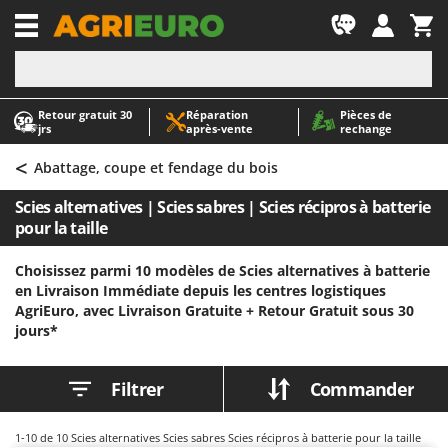
-1
Retour gratuit 30
Réparation
Pièces de
A
A
jrs
après‑vente
rechange
Abris de jardin
ABAC
<
Accessoires pour tracteurs tondeuses autoportés
AgriEuro Premium
Abattage, coupe et fendage du bois
Aérateurs Scarificateurs pour gazon
AgriEuro TOP-LINE
Scies alternatives | Scies sabres | Scies récipros à batterie
Arracheuses de pommes de terre pour tracteur
AGT
pour la taille
Aspirateurs - Balais Électriques
Aima
Choisissez parmi 10 modèles de Scies alternatives à batterie
Aspirateurs à cendres
Airmec
en Livraison Immédiate depuis les centres logistiques
AgriEuro, avec Livraison Gratuite +
Retour Gratuit sous 30
Aspirateurs à feuilles sur roues
AL-KO
jours*
Aspirateurs de piscine
ALA 2000
Aspirateurs Multifonctions
Alce
Filtrer
Commander
Atomiseurs agricoles pour tracteurs
Alpina
Atomiseurs pour traitements
Ama
1-10
de 10 Scies alternatives Scies sabres Scies récipros à batterie pour la taille