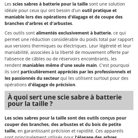
N
New O.M.R.A.
Les
scies sabres à batterie pour la taille
sont une solution
idéale pour ceux qui ont besoin d'un
outil pratique et
Nilfisk
maniable lors des opérations d'élagage
et de coupe des
Ninja
branches d'arbres et d'arbustes
.
Novatec
Ces outils sont
alimentés exclusivement à batterie
, ce qui
permet une réduction considérable du poids total par rapport
Novital
aux versions thermiques ou électriques. Leur légèreté et leur
NuAir
maniabilité, associées à la liberté de mouvement offerte par
NuovaFac
l'absence de câbles ou de réservoirs encombrants, les
rendent
maniables même d'une seule main
. C'est pourquoi
ils sont
particulièrement appréciés par les professionnels et
O
Officine Savioli
les passionnés du secteur
qui les utilisent surtout pour des
opérations
d'élagage de précision
.
Oliviero
Olix
À quoi sert une scie sabre à batterie
pour la taille ?
OMA
Omas
Les scies sabres pour la taille sont des outils conçus pour
Ompagrill
couper des branches, des arbustes et du bois de petite
taille,
en garantissant précision et rapidité. Ces appareils
Ooni
sont principalement utilisés pour
l'élagage des arbres