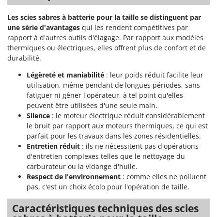
Seven Italy
Les scies sabres à batterie pour la taille se distinguent par
Shark
une série d'avantages
qui les rendent compétitives par
Silky
rapport à d'autres outils d'élagage. Par rapport aux modèles
Simatech
thermiques ou électriques, elles offrent plus de confort et de
durabilité.
Sirman
Légèreté et maniabilité
: leur poids réduit facilite leur
Skil
utilisation, même pendant de longues périodes, sans
Smartwood
fatiguer ni gêner l'opérateur, à tel point qu'elles
peuvent être utilisées d'une seule main.
Smeg
Silence
: le moteur électrique réduit considérablement
Snapper
le bruit par rapport aux moteurs thermiques, ce qui est
Solidur
parfait pour les travaux dans les zones résidentielles.
Entretien réduit
: ils ne nécessitent pas d'opérations
Spice Electronics
d'entretien complexes telles que le nettoyage du
Spiralmac
carburateur ou la vidange d'huile.
Respect de l'environnement
: comme elles ne polluent
Spring Protezione
pas, c'est un choix écolo pour l'opération de taille.
Spyro
Caractéristiques techniques des scies
Stanley