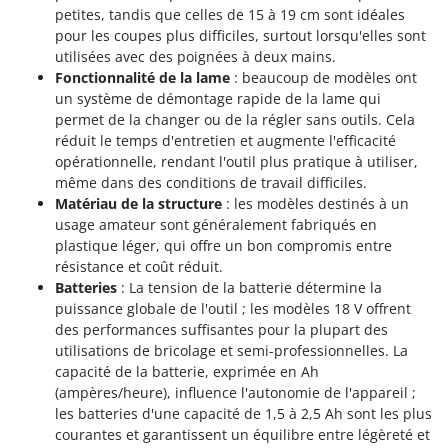
Troy-Bilt
petites, tandis que celles de 15 à 19 cm sont idéales
pour les coupes plus difficiles, surtout lorsqu'elles sont
U
utilisées avec des poignées à deux mains.
Udor
Fonctionnalité de la lame
: beaucoup de modèles ont
Unger
un système de démontage rapide de la lame qui
permet de la changer ou de la régler sans outils. Cela
réduit le temps d'entretien et augmente l'efficacité
V
Verdemax
opérationnelle, rendant l'outil plus pratique à utiliser,
même dans des conditions de travail difficiles.
Vesco
Matériau de la structure
: les modèles destinés à un
Volpi
usage amateur sont généralement fabriqués en
plastique léger, qui offre un bon compromis entre
W
résistance et coût réduit.
Waldner
Batteries
: La tension de la batterie détermine la
Weber
puissance globale de l'outil ; les modèles 18 V offrent
des performances suffisantes pour la plupart des
WIDU
utilisations de bricolage et semi-professionnelles. La
Wiper EcoRobot
capacité de la batterie, exprimée en Ah
(ampères/heure), influence l'autonomie de l'appareil ;
Wolf Garten
les batteries d'une capacité de 1,5 à 2,5 Ah sont les plus
Wortex
courantes et garantissent un équilibre entre légèreté et