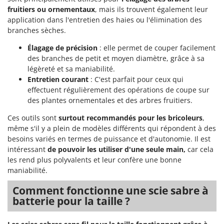
Oriental Koshin
fruitiers ou ornementaux
, mais ils trouvent également leur
application dans l'entretien des haies ou l'élimination des
Outdoorchef
branches sèches.
P
Élagage de précision
: elle permet de couper facilement
Palazzetti
des branches de petit et moyen diamètre, grâce à sa
Palumbo Pavi
légèreté et sa maniabilité.
Partisani
Entretien courant
: C'est parfait pour ceux qui
effectuent régulièrement des opérations de coupe sur
Paterlini
des plantes ornementales et des arbres fruitiers.
Philips
Ces outils sont
surtout recommandés pour les bricoleurs
,
Pramac
même s'il y a plein de modèles différents qui répondent à des
besoins variés en termes de puissance et d'autonomie. Il est
Prismafood
intéressant
de pouvoir les utiliser d'une seule main,
car cela
les rend plus polyvalents et leur confère une bonne
R
R.G.V.
maniabilité.
Rato
Comment fonctionne une scie sabre à
Reber
batterie pour la taille ?
Redback