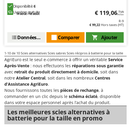
Master
Disponibilité:
6
€ 119,06
Mastercook
Livraison gratuite
TVA
14 août - 18 août
Inclus
Masterpro
R-9
€ 99,22
Hors taxes (HT)
McCulloch
Données techniques
Comparer
Ajouter
MCH
Michelin
1-10
de 10 Scies alternatives Scies sabres Scies récipros à batterie pour la taille
Mille
AgriEuro est le seul e-commerce à offrir un véritable
Service
Minox
Après-Vente
: nous effectuons les
réparations sous garantie
avec
retrait du produit directement à domicile
, soit dans
Mockmill
notre
Atelier Central
, soit dans les nombreux
Centres
More than chef
d’Assistance AgriEuro
.
Nous fournissons toutes les
pièces de rechange
, à
MOSA
commander en un clic depuis le
schéma éclaté
, disponible
MOVA
dans votre espace personnel après l’achat du produit.
Mowox
Les meilleures scies alternatives à
batterie pour la taille en promo
MTD