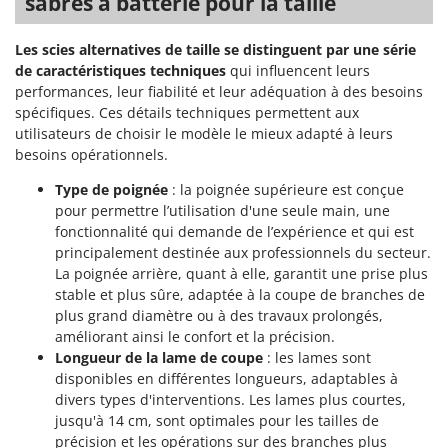
sabres à batterie pour la taille
Stiga
Stocker
Les scies alternatives de taille se distinguent par une série
Sunseeker
de caractéristiques techniques
qui influencent leurs
performances, leur fiabilité et leur adéquation à des besoins
spécifiques. Ces détails techniques permettent aux
T
Tecla
utilisateurs de choisir le modèle le mieux adapté à leurs
besoins opérationnels.
TecnoGen
Tellarini Pompe
Type de poignée
: la poignée supérieure est conçue
pour permettre l’utilisation d'une seule main, une
Telwin
fonctionnalité qui demande de l’expérience et qui est
Tenco
principalement destinée aux professionnels du secteur.
La poignée arrière, quant à elle, garantit une prise plus
Tineco
stable et plus sûre, adaptée à la coupe de branches de
Titania
plus grand diamètre ou à des travaux prolongés,
améliorant ainsi le confort et la précision.
Tornado
Longueur de la lame de coupe
: les lames sont
Tre Spade
disponibles en différentes longueurs, adaptables à
Trev - Abrek - TecnoVIR
divers types d'interventions. Les lames plus courtes,
jusqu'à 14 cm, sont optimales pour les tailles de
Trotec
précision et les opérations sur des branches plus