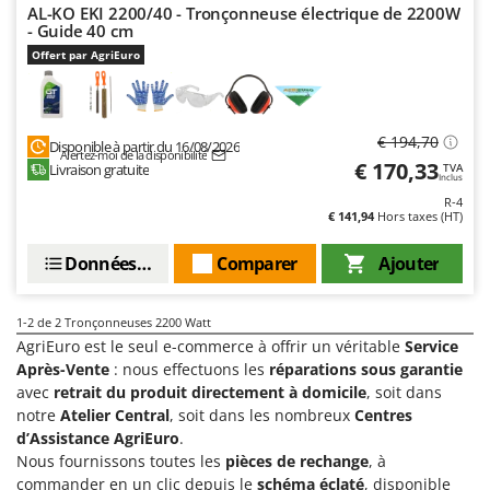
Groupes électrogènes
AL-KO EKI 2200/40 - Tronçonneuse électrique de 2200W
- Guide 40 cm
E
Gyrobroyeurs à lame pour tracteur
EcoFlow
Offert par AgriEuro
Edilmark
H
Haches - Cognées et Hachettes
Effeuno
Hachoirs à viande
€ 194,70
Disponible à partir du 16/08/2026
Einhell
Alertez-moi de la disponibilité
€ 170,33
Livraison gratuite
TVA
Herses à Dents
Elegen
Inclus
R-4
Herses Rotatives
Energy Gruppi
€ 141,94
Hors taxes (HT)
Enotecnica Pillan
L
Données techniques
Comparer
Ajouter
Lames à neige
Eschenfelder
Lames niveleuses pour tracteur
EuroMech
1-2
de 2 Tronçonneuses 2200 Watt
Lave-vitres
Eurosystems
AgriEuro est le seul e-commerce à offrir un véritable
Service
Lieuses électriques pour vignes
Après-Vente
: nous effectuons les
réparations sous garantie
F
avec
retrait du produit directement à domicile
, soit dans
FAC
notre
Atelier Central
, soit dans les nombreux
Centres
M
Machines à pâtes
d’Assistance AgriEuro
.
Fama Industrie
Nous fournissons toutes les
pièces de rechange
, à
Machines de nettoyage pour panneaux photovoltaïques et surfaces vitrées
Famag
commander en un clic depuis le
schéma éclaté
, disponible