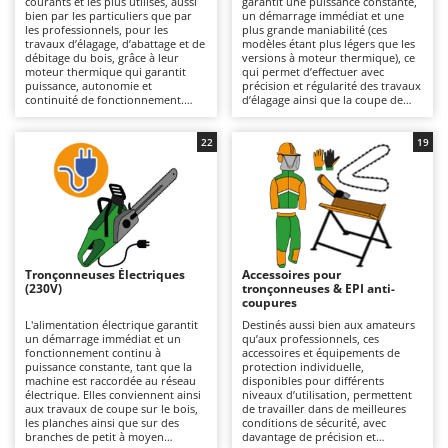
courants et les plus utilisés, aussi
garantit une puissance constante,
Autolaveuses
Ambrogio Robot
bien par les particuliers que par
un démarrage immédiat et une
les professionnels, pour les
plus grande maniabilité (ces
Autres produits
Annovi Reverberi
travaux d’élagage, d’abattage et de
modèles étant plus légers que les
débitage du bois, grâce à leur
versions à moteur thermique), ce
moteur thermique qui garantit
qui permet d’effectuer avec
ANTHBOT
puissance, autonomie et
précision et régularité des travaux
B
continuité de fonctionnement.
d’élagage ainsi que la coupe de
Balayeuses
Archman
Une large gamme de modèles est
branches et de troncs, sans
disponible, adaptée aussi bien à
carburant ni raccordement au
Bancs de scie pour le bois - Scies à bûches
Arco
un usage amateur et occasionnel
réseau électrique. Des modèles
22
19
qu’à des utilisations
sont disponibles, allant du niveau
Barbecues
Ardes
professionnelles plus fréquentes
amateur au niveau professionnel ;
et prolongées, sans nécessiter de
ces derniers offrent une bonne
Bennes pour tracteur
Argo
raccordement au réseau
autonomie et conviennent aux
électrique. Elles sont idéales pour
travaux d’entretien des espaces
Brosses pour sols extérieurs
Ariete
les particuliers, les jardiniers et les
verts, ponctuels ou réguliers, sur
sylviculteurs qui recherchent une
des branches et des troncs de
Brouettes à moteur
Artus
totale liberté de mouvement et
petit à moyen diamètre. Très
une grande autonomie de travail,
silencieuses, elles sont
Tronçonneuses Électriques
Accessoires pour
Broyeurs à axe horizontal pour tracteur
sans compromis sur les
particulièrement adaptées à une
Attila
(230V)
tronçonneuses & EPI anti-
performances. Elles nécessitent un
utilisation en milieu résidentiel.
coupures
entretien régulier du moteur
Pour prolonger l’autonomie de
Broyeurs de branches et végétaux
Ausonia
thermique (filtre à air, bougie),
travail, il suffit de remplacer la
L'alimentation électrique garantit
Destinés aussi bien aux amateurs
ainsi que le nettoyage et
batterie déchargée par une
un démarrage immédiat et un
qu’aux professionnels, ces
Butteurs pour tracteur
Awelco
l’entretien du système de
batterie chargée ou de la
fonctionnement continu à
accessoires et équipements de
lubrification de la chaîne, sans
recharger. Certains modèles
puissance constante, tant que la
protection individuelle,
oublier le contrôle périodique du
disposent d’une autonomie
machine est raccordée au réseau
disponibles pour différents
C
B
dispositif de coupe et de l’affûtage
renforcée, adaptée également à
électrique. Elles conviennent ainsi
niveaux d’utilisation, permettent
Chargeurs de batterie - Démarreurs
Baesso
de la chaîne.
un usage professionnel. Elles
aux travaux de coupe sur le bois,
de travailler dans de meilleures
nécessitent un entretien minimal,
les planches ainsi que sur des
conditions de sécurité, avec
Charrues pour tracteur
Bahco
limité au nettoyage et à l’entretien
branches de petit à moyen
davantage de précision et