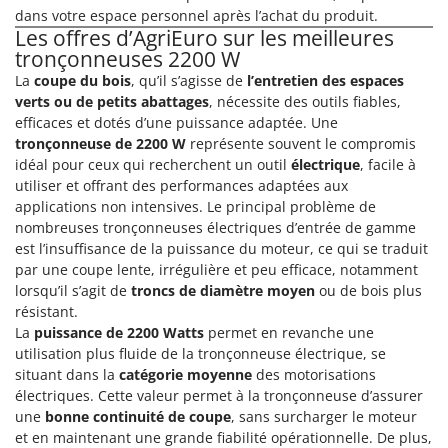
Machines pour la transformation des fruits
Famur
dans votre espace personnel après l’achat du produit.
Les offres d’AgriEuro sur les meilleures
Machines sous vide
FARMER
tronçonneuses 2200 W
Motobineuses
FBC
La
coupe du bois
, qu’il s’agisse de
l’entretien des espaces
Motoculteurs
verts ou de petits abattages
, nécessite des outils fiables,
Ferrari Group
efficaces et dotés d’une puissance adaptée. Une
Motofaucheuses
Ferroni
tronçonneuse de 2200 W
représente souvent le compromis
Motopompes pour irrigation
Ferrua
idéal pour ceux qui recherchent un outil
électrique
, facile à
utiliser et offrant des performances adaptées aux
Moulins à céréales électriques
FIAC
applications non intensives. Le principal problème de
Moulins à farine
FIEM
nombreuses tronçonneuses électriques d’entrée de gamme
est l’insuffisance de la puissance du moteur, ce qui se traduit
Fimar
N
par une coupe lente, irrégulière et peu efficace, notamment
Nettoyeurs et Balais à vapeur
FINI
lorsqu’il s’agit de
troncs de diamètre moyen
ou de bois plus
Nettoyeurs haute pression
résistant.
Fiorentini
La
puissance de 2200 Watts
permet en revanche une
Nettoyeurs tapis, moquettes et tapisseries
Fiskars
utilisation plus fluide de la tronçonneuse électrique, se
Flymo
situant dans la
catégorie moyenne
des motorisations
P
Peignes vibreurs et Secoueurs à olives
électriques. Cette valeur permet à la tronçonneuse d’assurer
Fontana Forni
une
bonne continuité de coupe
, sans surcharger le moteur
Pelles rétros pour tracteur
Forest Master
et en maintenant une grande fiabilité opérationnelle. De plus,