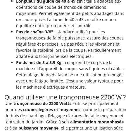
Longueur du guide de 40 à 49 cm
: taille adaptée aux
Tondeuses autoportées
Lampacrescia - MGM
opérations de coupe de troncs de dimensions
Tondeuses débroussailleuses thermiques
Landxcape
moyennes. Permet également de petits abattages dans
Trancheuses
un cadre privé. La lame de 40 à 45 cm offre un bon
LAR Casalinghi
équilibre entre profondeur et contrôle.
Trancheuses de sol
Lavor
Pas de chaîne 3/8"
: standard utilisé pour les
Transpalettes
tronçonneuses de faible puissance, assure des coupes
Linea VZ
régulières et précises. Ce pas réduit les vibrations et
Treuils de débardage
Lisam
favorise la stabilité lors de la coupe. Particulièrement
Tronçonneuses
Lotusgrill
adapté aux tronçonneuses électriques.
Poids net de 5 à 5,9 Kg
: comprend le corps de la
V
M
machine et l’appareil de coupe, sans liquides ni câbles.
Vêtements de Sécurité
M.A.I.BO.
Cette plage de poids favorise une utilisation prolongée
Vibroculteurs à tracteur
avec une fatigue limitée. C’est une valeur typique pour
Macom
les machines électriques amateurs.
Macte Ovens
Quand utiliser une tronçonneuse 2200 W ?
Makita
Une
tronçonneuse de 2200 Watts
s’utilise principalement
MAMMAMIA
pour des
coupes légères et moyennes
, comme la préparation
du bois de chauffage, l’élagage d’arbres de taille moyenne et
Marcato
l’entretien du jardin. Grâce à son
alimentation monophasée
Marina Systems
et à sa
puissance moyenne
, elle permet une utilisation sûre