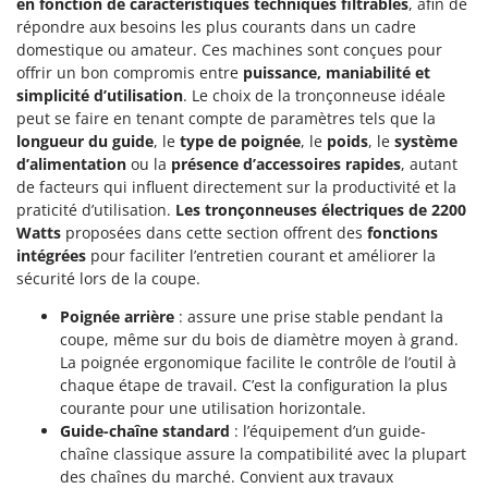
en fonction de caractéristiques techniques filtrables
, afin de
Pulvérisateurs
GRIFO
répondre aux besoins les plus courants dans un cadre
Pulvérisateurs portés
domestique ou amateur. Ces machines sont conçues pour
GVS
offrir un bon compromis entre
puissance, maniabilité et
GYS
R
simplicité d’utilisation
. Le choix de la tronçonneuse idéale
Rafraîchisseurs d'air par évaporation
peut se faire en tenant compte de paramètres tels que la
H
Rampes de chargement en aluminium
longueur du guide
, le
type de poignée
, le
poids
, le
système
Hailo
d’alimentation
ou la
présence d’accessoires rapides
, autant
Râpes à fromage électriques
Helvi
de facteurs qui influent directement sur la productivité et la
Râteaux pour tracteur
praticité d’utilisation.
Les tronçonneuses électriques de 2200
Henx
Watts
proposées dans cette section offrent des
fonctions
Remplisseuses
HiKOKI
intégrées
pour faciliter l’entretien courant et améliorer la
Robots nettoyeurs de piscine
Honda
sécurité lors de la coupe.
Robots Tondeuses
Poignée arrière
: assure une prise stable pendant la
I
Rogneuses de souches
coupe, même sur du bois de diamètre moyen à grand.
Idromatic
La poignée ergonomique facilite le contrôle de l’outil à
Rouleaux pour tracteur
Il-Tec
chaque étape de travail. C’est la configuration la plus
Imperia
courante pour une utilisation horizontale.
S
Scies à os
Guide-chaîne standard
: l’équipement d’un guide-
Infaco
chaîne classique assure la compatibilité avec la plupart
Scies à Ruban
Intec
des chaînes du marché. Convient aux travaux