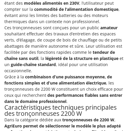
Perches Élagueuses
étant des
modèles alimentés en 230V
, l’utilisateur peut
Francini
compter sur la
commodité de l’alimentation domestique
,
Pétrins à Spirale
évitant ainsi les limites des batteries ou des moteurs
G
Piscines
thermiques dans un contexte non professionnel.
G3 Ferrari
Planteuses de pommes de terre pour tracteur
Ces tronçonneuses sont conçues pour un public
amateur
Gardena
souhaitant effectuer des travaux d’entretien des espaces
Plateaux de coupe pour tracteur
Garofalo
verts, d’élagage, de coupe de bois de chauffage ou de petits
Plumeuses
abattages de manière autonome et sûre. Leur utilisation est
GeoTech
facilitée par des fonctions rapides comme le
tendeur de
Pompes d'irrigation à tracteur
GeoTech Pro
chaîne sans outil
, la
légèreté de la structure en plastique
et
Pompes de transfert
un
guide-chaîne standard
, idéal pour une utilisation
Gierre
occasionnelle.
Pompes immergées électriques
Ginko - MGM
Grâce à la
combinaison d’une puissance moyenne, de
Postes à souder
fonctions simples et d’une alimentation électrique
, les
Gipeco
Poussoirs à saucisse
tronçonneuses de 2200 W constituent un choix efficace pour
Girmi
ceux qui recherchent
des performances fiables sans entrer
Power Stations - Batteries - Centrales électriques portables
GRAEF
dans le domaine professionnel
.
Caractéristiques techniques principales
Presses à pellets
Gre
des tronçonneuses 2200 W
Pressoirs à fruits
GreenBay
Dans la catégorie dédiée aux
tronçonneuses de 2200 W
,
Pressoirs à Raisin
AgriEuro permet de sélectionner le modèle le plus adapté
Greenworks