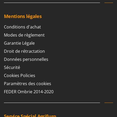
Troy-Bilt
U
Mentions légales
Udor
Unger
Conditions d'achat
Modes de règlement
V
Verdemax
Garantie Légale
Vesco
Droit de rétractation
Volpi
Données personnelles
Sécurité
W
Waldner
Cookies Policies
Weber
Paramètres des cookies
WIDU
FEDER Ombrie 2014-2020
Wiper EcoRobot
Wolf Garten
Wortex
Service Spécial AgriEuro