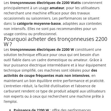
N
New O.M.R.A.
Les
tronçonneuses électriques de 2200 Watts
conviennent
principalement à un usage
amateur
, pour les utilisateurs
Nilfisk
recherchant une machine efficace pour des travaux
Ninja
occasionnels ou saisonniers. Les performances se situent
dans la
catégorie moyenne-basse
, adaptées aux contextes
Novatec
non intensifs. Elles ne sont pas recommandées pour un
Novital
usage continu ou professionnel.
Pourquoi acheter des tronçonneuses 2200
NuAir
W ?
NuovaFac
Les
tronçonneuses électriques de 2200 W
constituent une
solution technique efficace pour ceux qui ont besoin d’un
O
outil fiable dans un cadre domestique ou amateur. Grâce à
Officine Savioli
leur puissance électrique intermédiaire et à leur équipement
Oliviero
technique simplifié, ces machines sont idéales pour
des
activités de coupe fréquentes mais non intensives
, en
Olix
maintenant un bon équilibre entre performance et praticité.
OMA
L’entretien réduit, la facilité d’utilisation et l’absence de
carburant rendent ce type de produit adapté aux utilisateurs
Omas
non experts ou à ceux qui recherchent une machine prête à
Ompagrill
l’emploi.
Ooni
Puissance de 2200 W
: offre des performances