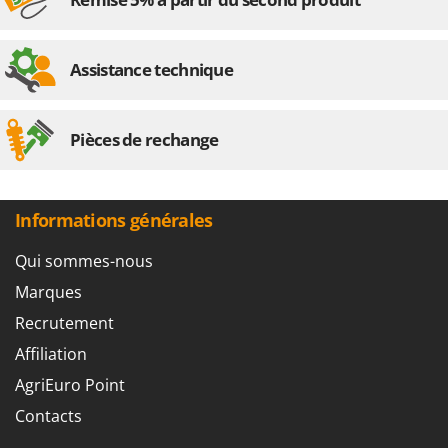
Stiga
Stocker
Assistance technique
Sunseeker
T
Tecla
Pièces de rechange
TecnoGen
Tellarini Pompe
Informations générales
Telwin
Tenco
Qui sommes-nous
Tineco
Marques
Titania
Recrutement
Tornado
Affiliation
Tre Spade
AgriEuro Point
Trev - Abrek - TecnoVIR
Contacts
Trotec