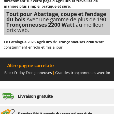
directement sur cette page d’AgriEuro et travaillez de
Seven Italy
manière plus simple, pratique et sûre.
Shark
Tout pour Abattage, coupe et fendage
Silky
du bois
Avec une gamme de plus de 190
Tronçonneuses 2200 Watt
au meilleur
Simatech
prix web.
Sirman
Skil
Le Catalogue 2026 AgriEuro
de
Tronçonneuses 2200 Watt
,
constamment enrichi et mis à jour.
Smartwood
Smeg
Snapper
__Altre pagine correlate
Solidur
Black Friday Tronçonneuses
Grandes tronçonneuses avec long
Spice Electronics
Spiralmac
Spring Protezione
Livraison gratuite
Spyro
Stanley
Remise 5% à partir du second produit