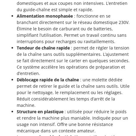
Scies alternatives à batterie
domestiques et aux coupes non intensives. L’entretien
Intex
du guide-chaîne est simple et rapide.
Scies de jardin télescopiques
Italyco
Alimentation monophasée
: fonctionne en se
Sécateurs électriques à batterie
branchant directement sur le réseau domestique 230V.
ITM
Sécateurs et Échenilloirs manuels
Élimine le besoin de carburant ou de batteries,
simplifiant l’utilisation. Permet un travail continu sans
J
Sécateurs pneumatiques
JOLLY ITALIA
interruptions pour recharges ou ravitaillements.
Semoirs et Épandeurs d'engrais
Tendeur de chaîne rapide
: permet de régler la tension
K
de la chaîne sans outils supplémentaires. L’ajustement
Socs pour tracteur
KAAZ
se fait directement sur le carter en quelques secondes.
Souffleurs aspirateurs pour Feuilles
Karcher
Ce système accélère les opérations de préparation et
d’entretien.
Soufreuses - Poudreuses à dos
Kasco
Déblocage rapide de la chaîne
: une molette dédiée
Soufreuses - Poudreuses pour tracteur
Kemper
permet de retirer le guide et la chaîne sans outils. Utile
pour le nettoyage, le remplacement ou les réglages.
Keter
T
Réduit considérablement les temps d’arrêt de la
Taille-haies
KitchenAid
machine.
Taille-haies à bras pour tracteur
Structure en plastique
: utilisée pour réduire le poids
Komo
et rendre la machine plus maniable. Indiquée pour un
Tarières
usage non intensif. Offre une bonne résistance
L
Tondeuses à Gazon
Laica
mécanique dans un contexte amateur.