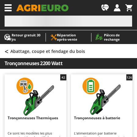
-1
Retour gratuit 30
Réparation
Pièces de
A
A
jrs
après‑vente
rechange
Abris de jardin
ABAC
<
Accessoires pour tracteurs tondeuses autoportés
AgriEuro Premium
Abattage, coupe et fendage du bois
Aérateurs Scarificateurs pour gazon
AgriEuro TOP-LINE
Tronçonneuses 2200 Watt
Arracheuses de pommes de terre pour tracteur
AGT
Aspirateurs - Balais Électriques
Aima
42
126
Aspirateurs à cendres
Airmec
Aspirateurs à feuilles sur roues
AL-KO
Aspirateurs de piscine
ALA 2000
Aspirateurs Multifonctions
Alce
Tronçonneuses Thermiques
Tronçonneuses à batterie
Atomiseurs agricoles pour tracteurs
Alpina
Atomiseurs pour traitements
Ama
Ce sont les modèles les plus
L’alimentation par batterie