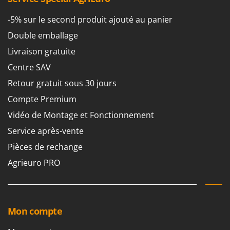
Worx
-5% sur le second produit ajouté au panier
Y
Yard Force
Double emballage
Livraison gratuite
Z
Zanon
Centre SAV
Zephir
Retour gratuit sous 30 jours
ZGrills
Compte Premium
Zodiac
Vidéo de Montage et Fonctionnement
Zomax
Service après-vente
Pièces de rechange
Agrieuro PRO
Mon compte