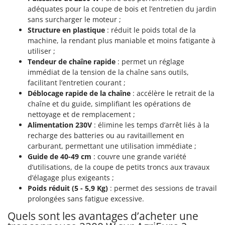
Oriental Koshin
adéquates pour la coupe de bois et l’entretien du jardin
sans surcharger le moteur ;
Outdoorchef
Structure en plastique
: réduit le poids total de la
machine, la rendant plus maniable et moins fatigante à
P
Palazzetti
utiliser ;
Tendeur de chaîne rapide
: permet un réglage
Palumbo Pavi
immédiat de la tension de la chaîne sans outils,
Partisani
facilitant l’entretien courant ;
Déblocage rapide de la chaîne
: accélère le retrait de la
Paterlini
chaîne et du guide, simplifiant les opérations de
Philips
nettoyage et de remplacement ;
Pramac
Alimentation 230V
: élimine les temps d’arrêt liés à la
recharge des batteries ou au ravitaillement en
Prismafood
carburant, permettant une utilisation immédiate ;
Guide de 40-49 cm
: couvre une grande variété
R
d’utilisations, de la coupe de petits troncs aux travaux
R.G.V.
d’élagage plus exigeants ;
Rato
Poids réduit (5 - 5,9 Kg)
: permet des sessions de travail
prolongées sans fatigue excessive.
Reber
Quels sont les avantages d’acheter une
Redback