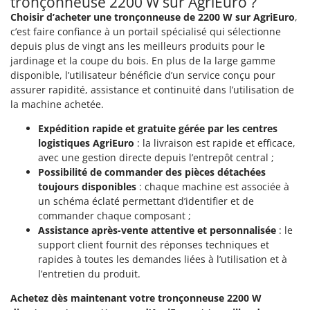
tronçonneuse 2200 W sur AgriEuro ?
Resto Italia
Choisir d’acheter une tronçonneuse de 2200 W sur AgriEuro
,
Ribimex
c’est faire confiance à un portail spécialisé qui sélectionne
depuis plus de vingt ans les meilleurs produits pour le
Ripartrak
jardinage et la coupe du bois. En plus de la large gamme
Ritter
disponible, l’utilisateur bénéficie d’un service conçu pour
River Systems
assurer rapidité, assistance et continuité dans l’utilisation de
la machine achetée.
Robomow
Expédition rapide et gratuite gérée par les centres
Rossofuoco
logistiques AgriEuro
: la livraison est rapide et efficace,
Rover Pompe
avec une gestion directe depuis l’entrepôt central ;
Royal Food
Possibilité de commander des pièces détachées
toujours disponibles
: chaque machine est associée à
Ryobi
un schéma éclaté permettant d’identifier et de
commander chaque composant ;
S
Assistance après-vente attentive et personnalisée
: le
S.T.P.
support client fournit des réponses techniques et
Santos
rapides à toutes les demandes liées à l’utilisation et à
l’entretien du produit.
Sbaraglia
Schnitzer
Achetez dès maintenant votre tronçonneuse 2200 W