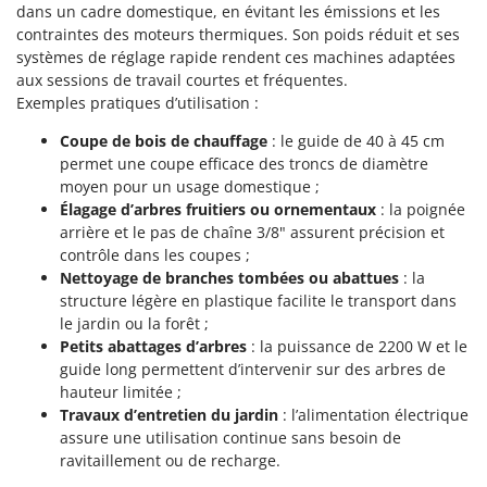
Master
dans un cadre domestique, en évitant les émissions et les
contraintes des moteurs thermiques. Son poids réduit et ses
Mastercook
systèmes de réglage rapide rendent ces machines adaptées
Masterpro
aux sessions de travail courtes et fréquentes.
Exemples pratiques d’utilisation :
McCulloch
Coupe de bois de chauffage
: le guide de 40 à 45 cm
MCH
permet une coupe efficace des troncs de diamètre
Michelin
moyen pour un usage domestique ;
Mille
Élagage d’arbres fruitiers ou ornementaux
: la poignée
arrière et le pas de chaîne 3/8" assurent précision et
Minox
contrôle dans les coupes ;
Mockmill
Nettoyage de branches tombées ou abattues
: la
structure légère en plastique facilite le transport dans
More than chef
le jardin ou la forêt ;
MOSA
Petits abattages d’arbres
: la puissance de 2200 W et le
guide long permettent d’intervenir sur des arbres de
MOVA
hauteur limitée ;
Mowox
Travaux d’entretien du jardin
: l’alimentation électrique
MTD
assure une utilisation continue sans besoin de
ravitaillement ou de recharge.