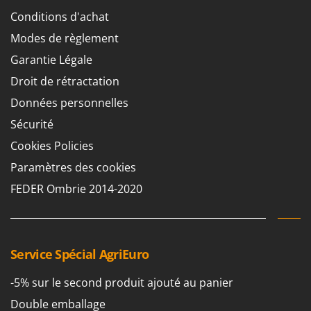
Worx
Conditions d'achat
Y
Modes de règlement
Yard Force
Garantie Légale
Z
Droit de rétractation
Zanon
Données personnelles
Zephir
Sécurité
ZGrills
Cookies Policies
Zodiac
Paramètres des cookies
Zomax
FEDER Ombrie 2014-2020
Service Spécial AgriEuro
-5% sur le second produit ajouté au panier
Double emballage