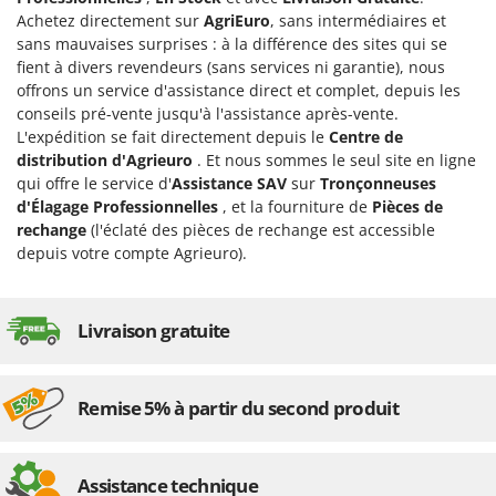
Stiga
Achetez directement sur
AgriEuro
, sans intermédiaires et
sans mauvaises surprises : à la différence des sites qui se
Stocker
fient à divers revendeurs (sans services ni garantie), nous
Sunseeker
offrons un service d'assistance direct et complet, depuis les
conseils pré-vente jusqu'à l'assistance après-vente.
T
L'expédition se fait directement depuis le
Centre de
Tecla
distribution d'Agrieuro
. Et nous sommes le seul site en ligne
TecnoGen
qui offre le service d'
Assistance SAV
sur
Tronçonneuses
d'Élagage Professionnelles
, et la fourniture de
Pièces de
Tellarini Pompe
rechange
(l'éclaté des pièces de rechange est accessible
Telwin
depuis votre compte Agrieuro).
Tenco
Tineco
Livraison gratuite
Titania
Tornado
Remise 5% à partir du second produit
Tre Spade
Trev - Abrek - TecnoVIR
Trotec
Assistance technique