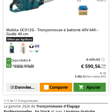
(2)
4,92/5
Seven Italy
Shark
Silky
Simatech
Makita UC012G - Tronçonneuse à batterie 40V 4Ah -
Sirman
Guide 40 cm
Skil
Offert par AgriEuro
Smartwood
Smeg
€ 685,82
Disponibilité:
4
Snapper
€ 590,56
Livraison gratuite
TVA
13 août - 17 août
Inclus
Solidur
R-18
€ 492,13
Hors taxes (HT)
Spice Electronics
Spiralmac
Données techniques
Comparer
Ajouter
Spring Protezione
Spyro
1-11
de 11 Tronçonneuses
La gamme 2026 de
Tronçonneuses d'Élagage
Stanley
Professionnelles
,
En Stock
et avec
Livraison Gratuite
.