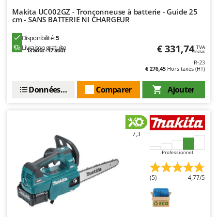
Oriental Koshin
Makita UC002GZ - Tronçonneuse à batterie - Guide 25
cm - SANS BATTERIE NI CHARGEUR
Outdoorchef
Disponibilité:
5
P
€ 331,74
Livraison gratuite
Palazzetti
TVA
13 août - 17 août
Inclus
Palumbo Pavi
R-23
€ 276,45
Hors taxes (HT)
Partisani
Données techniques
Comparer
Ajouter
Paterlini
Philips
Pramac
7,3
Prismafood
Professionnel
R
R.G.V.
Rato
(5)
4,77/5
Reber
Redback