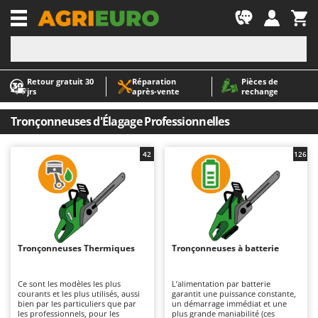
-1
Retour gratuit 30
Réparation
Pièces de
A
A
jrs
après‑vente
rechange
Abris de jardin
ABAC
Accessoires pour tracteurs tondeuses autoportés
AgriEuro Premium
Tronçonneuses d'Élagage Professionnelles
Aérateurs Scarificateurs pour gazon
AgriEuro TOP-LINE
42
126
Arracheuses de pommes de terre pour tracteur
AGT
Aspirateurs - Balais Électriques
Aima
Aspirateurs à cendres
Airmec
Aspirateurs à feuilles sur roues
AL-KO
Aspirateurs de piscine
ALA 2000
Tronçonneuses Thermiques
Tronçonneuses à batterie
Aspirateurs Multifonctions
Alce
Ce sont les modèles les plus
L’alimentation par batterie
Atomiseurs agricoles pour tracteurs
Alpina
courants et les plus utilisés, aussi
garantit une puissance constante,
bien par les particuliers que par
un démarrage immédiat et une
Atomiseurs pour traitements
Ama
les professionnels, pour les
plus grande maniabilité (ces