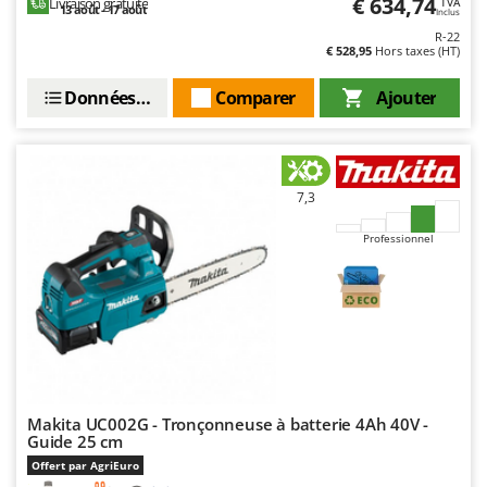
€ 634,74
Livraison gratuite
TVA
13 août - 17 août
Master
Inclus
R-22
Mastercook
€ 528,95
Hors taxes (HT)
Masterpro
Données techniques
Comparer
Ajouter
McCulloch
MCH
Michelin
7,3
Mille
Minox
Professionnel
Mockmill
More than chef
MOSA
MOVA
Mowox
Makita UC002G - Tronçonneuse à batterie 4Ah 40V -
MTD
Guide 25 cm
Offert par AgriEuro