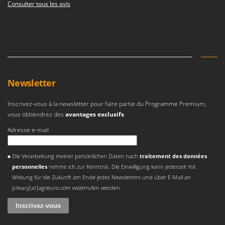
Consulter tous les avis
Newsletter
Inscrivez-vous à la newsletter pour faire partie du Programme Premium,
vous obtiendrez des
avantages exclusifs
.
Adresse e-mail
Une erreur est survenue
Die Verarbeitung meiner persönlichen Daten nach
traitement des données
personnelles
nehme ich zur Kenntnis. Die Einwilligung kann jederzeit mit
Wirkung für die Zukunft am Ende jedes Newsletters und über E-Mail an
privacy[at]agrieuro.com widerrufen werden