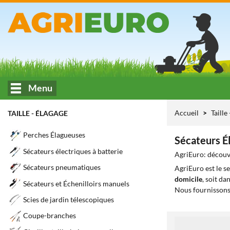
Menu
Accueil
Taille
TAILLE - ÉLAGAGE
Perches Élagueuses
Sécateurs É
Sécateurs électriques à batterie
AgriEuro: découvr
Sécateurs pneumatiques
AgriEuro est le s
domicile
, soit da
Sécateurs et Échenilloirs manuels
Nous fournissons
Scies de jardin télescopiques
Coupe-branches
1