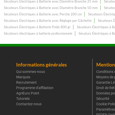
Sécateurs Électriques à Batterie avec Diamètre Branche 25 mm
Sécateu
Sécateurs Électriques à Batterie avec Diamètre Branche 50 mm
Sécateu
Sécateurs Électriques à Batterie avec Perche 200 cm
Sécateurs Électri
Sécateurs Électriques à Batterie avec Réglage par Gâchette
Sécateurs É
Sécateurs Électriques à Batterie Poids 800 gr
Sécateurs Électriques à B
Sécateurs électriques à batterie professionnels
Sécaturs Électriques à B
Informations générales
Mentions
Qui sommes-nous
Conditions 
Marques
Moyens de 
Recrutement
Garantie Lé
Programme d'affiliation
Droit de Ré
AgriEuro Point
Données pe
Tutoriels
Sécurité
Contactez-nous
Cookie Poli
Paramètres
FEDER Omb