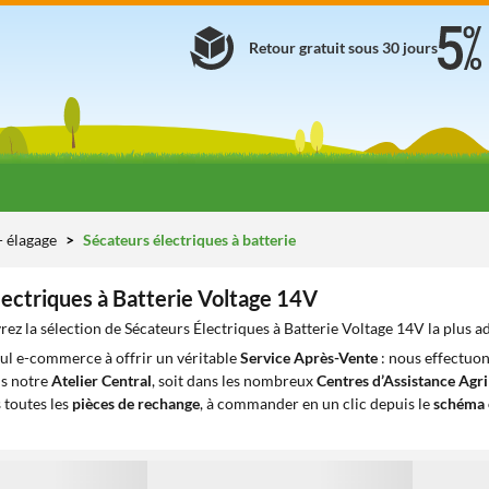
Retour gratuit sous 30 jours
 - élagage
Sécateurs électriques à batterie
lectriques à Batterie Voltage 14V
ez la sélection de Sécateurs Électriques à Batterie Voltage 14V la plus a
eul e-commerce à offrir un véritable
Service Après-Vente
: nous effectuon
ns notre
Atelier Central
, soit dans les nombreux
Centres d’Assistance Agr
 toutes les
pièces de rechange
, à commander en un clic depuis le
schéma 
1
1