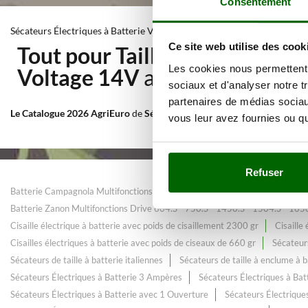
Consentement
Sécateurs Électriques à Batterie Voltage 14V
Ce site web utilise des cook
Tout pour Taille - élagage
Avec
Les cookies nous permettent d
Voltage 14V
au meilleur prix 
sociaux et d'analyser notre t
partenaires de médias sociaux
Le Catalogue 2026 AgriEuro
de
Sécateurs Électriques à Batterie Volt
vous leur avez fournies ou qu'
Refuser
Batterie Campagnola Multifonctions Line 44
Batterie Campagnola Multi
Batterie Zanon Multifonctions Drive 604.S - 750.S - 1450.S - 1504.S - 165
Cisaille électrique à batterie avec poids de cisaillement 2300 gr
Cisaille
Cisailles électriques à batterie avec poids de ciseaux de 660 gr
Sécateurs
Sécateurs de taille à batterie italiennes
Sécateurs de taille à enclume à b
Sécateurs Électriques à Batterie 3 Ampères
Sécateurs Électriques à Bat
Sécateurs Électriques à Batterie avec 1 Ouverture
Sécateurs Électrique