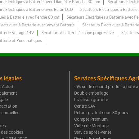
rs Électriques à Batterie avec Diamètre Branche 30 mm
Sécateurs Électr
rs Électriques à Batterie avec Ecran LCD
Sécateurs Électriques à Batteri
ques à Batterie avec Perche 80 cm
Sécateurs Électriques à Batterie avec P
lectriques à Batterie avec Voyant Batterie
Sécateurs Électriques à Batteri
atterie Voltage 14V
Sécateurs à batterie à coupe progressive
Sécateurs 
atterie et Pneumatiques
 légales
Services Spécifiques Agr
d'Achat
-5% sur le second produit ajouté a
paiement
Double emballage
gale
Livraison gratuite
tractation
Centre SAV
rsonnelles
Retour gratuit sous 30 jours
Compte Premium
cies
Vidéo de Montage
 des cookies
Service après-vente
rie 2014-2020
Pièces de rechange