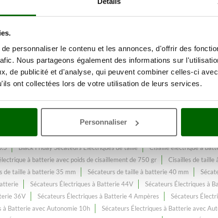
Détails
ies.
 une gamme de plus de 219
Séca
e personnaliser le contenu et les annonces, d'offrir des fonctio
web.
rafic. Nous partageons également des informations sur l'utilisati
, de publicité et d'analyse, qui peuvent combiner celles-ci avec
age 14V
, constamment enrichi et mis à jour.
ils ont collectées lors de votre utilisation de leurs services.
Personnaliser
fonctions Line 58
Batterie Zanon Multifonctions Drive 300.S - 350.S
0.S
Black Friday Sécateurs Électriques de taille
Cisaille électrique à ba
 électrique à batterie avec poids de cisaillement de 750 gr
Cisailles de taill
 de taille à batterie 35 mm
Sécateurs de taille à batterie 40 mm
Sécate
atterie
Sécateurs Électriques à Batterie 44V
Sécateurs Électriques à B
terie 36V
Sécateurs Électriques à Batterie 4 Ampères
Sécateurs Électr
s à Batterie avec Autonomie 10h
Sécateurs Électriques à Batterie avec Au